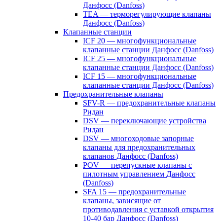
Данфосс (Danfoss)
TEA — терморегулирующие клапаны
Данфосс (Danfoss)
Клапанные станции
ICF 20 — многофункциональные
клапанные станции Данфосс (Danfoss)
ICF 25 — многофункциональные
клапанные станции Данфосс (Danfoss)
ICF 15 — многофункциональные
клапанные станции Данфосс (Danfoss)
Предохранительные клапаны
SFV-R — предохранительные клапаны
Ридан
DSV — переключающие устройства
Ридан
DSV — многоходовые запорные
клапаны для предохранительных
клапанов Данфосс (Danfoss)
POV — перепускные клапаны с
пилотным управлением Данфосс
(Danfoss)
SFA 15 — предохранительные
клапаны, зависящие от
противодавления с уставкой открытия
10-40 бар Данфосс (Danfoss)