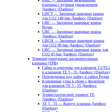
BML — Запорные мембранные
клапаны с ручным управлением
Данфосс (Danfoss)
GBCT — Запорные шаровые краны
для CO2 140 бар Данфосс (Danfoss)
GBC — Запорные шаровые краны
Ридан
GBC — Запорные шаровые краны
Данфосс (Danfoss)
GBCH — Запорные шаровые краны
для CO2 90 бар Данфосс (Danfoss)
GBC — Запорные шаровые краны для
CO2 45 бар Данфосс (Danfoss)
Терморегулирующие расширительные
клапаны (ТРВ)
Гайки и адаптеры для клапанов T2/TE2
и клапанов TE 5 - 55 Данфосс (Danfoss)
Переходники под пайку и гайки Ридан
Клапанные узлы в сборе с фильтром
для клапанов TE 5 - 55 Данфосс
(Danfoss)
Термостатический элемент TE
Данфосс (Danfoss)
TE 5 - 55 — Корпус клапана Данфосс
(Danfoss)