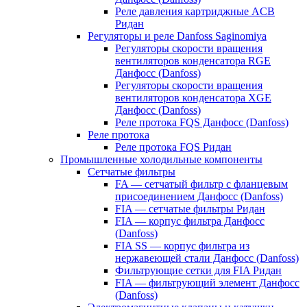
Реле давления картриджные ACB
Ридан
Регуляторы и реле Danfoss Saginomiya
Регуляторы скорости вращения
вентиляторов конденсатора RGE
Данфосс (Danfoss)
Регуляторы скорости вращения
вентиляторов конденсатора XGE
Данфосс (Danfoss)
Реле протока FQS Данфосс (Danfoss)
Реле протока
Реле протока FQS Ридан
Промышленные холодильные компоненты
Сетчатые фильтры
FA — сетчатый фильтр с фланцевым
присоединением Данфосс (Danfoss)
FIA — сетчатые фильтры Ридан
FIA — корпус фильтра Данфосс
(Danfoss)
FIA SS — корпус фильтра из
нержавеющей стали Данфосс (Danfoss)
Фильтрующие сетки для FIA Ридан
FIA — фильтрующий элемент Данфосс
(Danfoss)