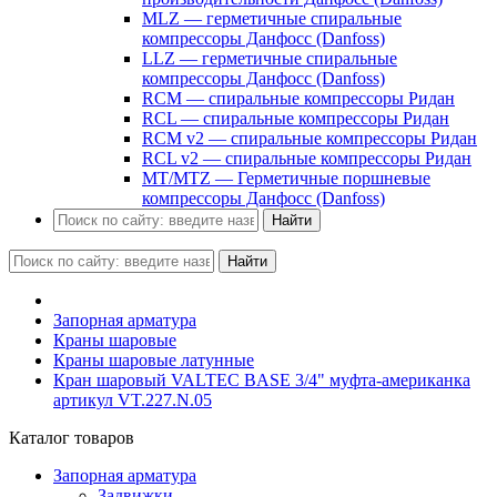
MLZ — герметичные спиральные
компрессоры Данфосс (Danfoss)
LLZ — герметичные спиральные
компрессоры Данфосс (Danfoss)
RCM — спиральные компрессоры Ридан
RCL — спиральные компрессоры Ридан
RCM v2 — спиральные компрессоры Ридан
RCL v2 — спиральные компрессоры Ридан
MT/MTZ — Герметичные поршневые
компрессоры Данфосс (Danfoss)
Найти
Найти
Запорная арматура
Краны шаровые
Краны шаровые латунные
Кран шаровый VALTEC BASE 3/4" муфта-американка
артикул VT.227.N.05
Каталог товаров
Запорная арматура
Задвижки