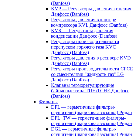
(Danfoss)
KVP — Регуляторы давления кипения
Данфосс (Danfoss)
Регуляторы давления в картере
компрессора KVL Данфосс (Danfoss)
KVR — Регуляторы давления
конденсации Данфосс (Danfoss)
Регуляторы производительности
перепуском горячего газа KVC
Данфосс (Danfoss)
Регуляторы давления в ресивере KVD
Данфосс (Danfoss)
Регуляторы производительности CPCE
со смесителями "жидкость-газ" LG
Данфосс (Danfoss)
Клапаны терморегулирующие
байпасные типа TUH/TCHE Данфосс
(Danfoss)
Фильтры
DFL — герметичные фильтры-
осушители (шариковая засыпка) Ридан
DFL_TW — герметичные фильтры-
осушители (шариковая засыпка) Ридан
DGL — герметичные фильтры-
осушители (шариковая засыпка) Ридан