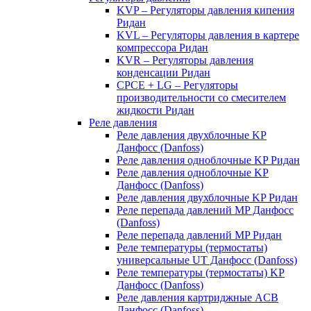
KVP – Регуляторы давления кипения
Ридан
KVL – Регуляторы давления в картере
компрессора Ридан
KVR – Регуляторы давления
конденсации Ридан
CPCE + LG – Регуляторы
производительности со смесителем
жидкости Ридан
Реле давления
Реле давления двухблочные KP
Данфосс (Danfoss)
Реле давления одноблочные KP Ридан
Реле давления одноблочные KP
Данфосс (Danfoss)
Реле давления двухблочные KP Ридан
Реле перепада давлений MP Данфосс
(Danfoss)
Реле перепада давлений MP Ридан
Реле температуры (термостаты)
универсальные UT Данфосс (Danfoss)
Реле температуры (термостаты) KP
Данфосс (Danfoss)
Реле давления картриджные ACB
Данфосс (Danfoss)