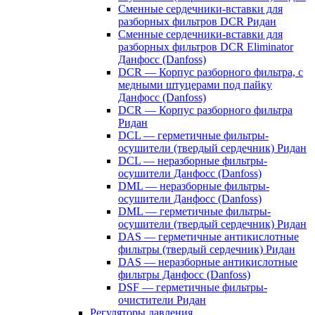
Сменные сердечники-вставки для
разборных фильтров DCR Ридан
Сменные сердечники-вставки для
разборных фильтров DCR Eliminator
Данфосс (Danfoss)
DCR — Корпус разборного фильтра, с
медными штуцерами под пайку
Данфосс (Danfoss)
DCR — Корпус разборного фильтра
Ридан
DCL — герметичные фильтры-
осушители (твердый сердечник) Ридан
DCL — неразборные фильтры-
осушители Данфосс (Danfoss)
DML — неразборные фильтры-
осушители Данфосс (Danfoss)
DML — герметичные фильтры-
осушители (твердый сердечник) Ридан
DAS — герметичные антикислотные
фильтры (твердый сердечник) Ридан
DAS — неразборные антикислотные
фильтры Данфосс (Danfoss)
DSF — герметичные фильтры-
очистители Ридан
Регуляторы давления