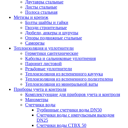
Двутавры стальные
Листы стальные
Полоса стальная
Метизы и крепеж
Болты шайбы и гайки
Гвозди строительные
Дюбели, анкеры и шурупы
Опоры подвижные стальные
Саморезы
Теплоизоляция и уплотнители
Герметики сантехнические
Каболка и сальниковые уплотнения
Паронит листовой
Резьбовые уплотнители
Теплоизоляция из вспененного каучука
Теплоизоляция из вспененного полиэтилена
Теплоизоляция из минеральной ваты
Приборы учета и контроля
Комплектующие для приборов учета и контроля
Манометры
Счетчики воды
Турбинные счетчики воды DN50
Счетчики воды с импульсным выходом
DN25
Счетчики воды СТВХ 50