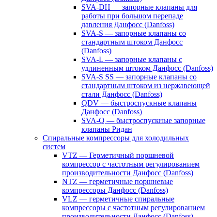
SVA-DH — запорные клапаны для
работы при большом перепаде
давления Данфосс (Danfoss)
SVA-S — запорные клапаны со
стандартным штоком Данфосс
(Danfoss)
SVA-L — запорные клапаны с
удлиненным штоком Данфосс (Danfoss)
SVA-S SS — запорные клапаны со
стандартным штоком из нержавеющей
стали Данфосс (Danfoss)
QDV — быстроспускные клапаны
Данфосс (Danfoss)
SVA-Q — быстроспускные запорные
клапаны Ридан
Спиральные компрессоры для холодильных
систем
VTZ — Герметичный поршневой
компрессор с частотным регулированием
производительности Данфосс (Danfoss)
NTZ — герметичные поршневые
компрессоры Данфосс (Danfoss)
VLZ — герметичные спиральные
компрессоры с частотным регулированием
производительности Данфосс (Danfoss)