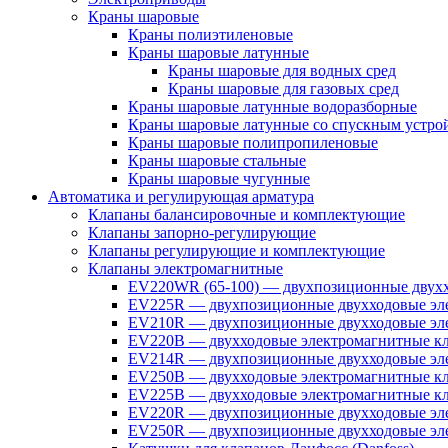
Краны шаровые
Краны полиэтиленовые
Краны шаровые латунные
Краны шаровые для водных сред
Краны шаровые для газовых сред
Краны шаровые латунные водоразборные
Краны шаровые латунные со спускным устро
Краны шаровые полипропиленовые
Краны шаровые стальные
Краны шаровые чугунные
Автоматика и регулирующая арматура
Клапаны балансировочные и комплектующие
Клапаны запорно-регулирующие
Клапаны регулирующие и комплектующие
Клапаны электромагнитные
EV220WR (65-100) — двухпозиционные двухх
EV225R — двухпозиционные двухходовые эле
EV210R — двухпозиционные двухходовые эле
EV220B — двухходовые электромагнитные кл
EV214R — двухпозиционные двухходовые эле
EV250B — двухходовые электромагнитные кл
EV225B — двухходовые электромагнитные кла
EV220R — двухпозиционные двухходовые эл
EV250R — двухпозиционные двухходовые эл