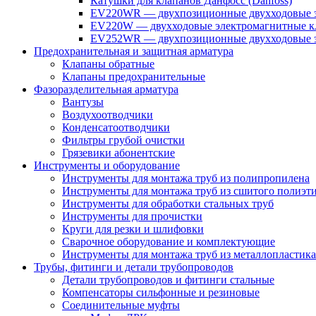
Катушки для клапанов Данфосс (Danfoss)
EV220WR — двухпозиционные двухходовые э
EV220W — двухходовые электромагнитные кл
EV252WR — двухпозиционные двухходовые э
Предохранительная и защитная арматура
Клапаны обратные
Клапаны предохранительные
Фазоразделительная арматура
Вантузы
Воздухоотводчики
Конденсатоотводчики
Фильтры грубой очистки
Грязевики абонентские
Инструменты и оборудование
Инструменты для монтажа труб из полипропилена
Инструменты для монтажа труб из сшитого полиэт
Инструменты для обработки стальных труб
Инструменты для прочистки
Круги для резки и шлифовки
Сварочное оборудование и комплектующие
Инструменты для монтажа труб из металлопластика
Трубы, фитинги и детали трубопроводов
Детали трубопроводов и фитинги стальные
Компенсаторы сильфонные и резиновые
Соединительные муфты