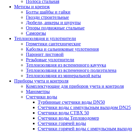
Полоса стальная
Метизы и крепеж
Болты шайбы и гайки
Гвозди строительные
Дюбели, анкеры и шурупы
Опоры подвижные стальные
Саморезы
Теплоизоляция и уплотнители
Герметики сантехнические
Каболка и сальниковые уплотнения
Паронит листовой
Резьбовые уплотнители
Теплоизоляция из вспененного каучука
Теплоизоляция из вспененного полиэтилена
Теплоизоляция из минеральной ваты
Приборы учета и контроля
Комплектующие для приборов учета и контроля
Манометры
Счетчики воды
Турбинные счетчики воды DN50
Счетчики воды с импульсным выходом DN25
Счетчики воды СТВХ 50
Счетчики воды Тепловодомер
Счетчики горячей воды
Счетчики горячей воды с импульсным выход