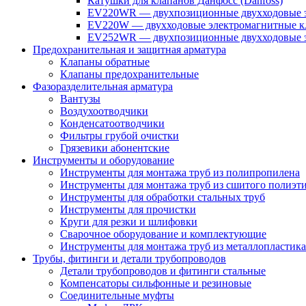
Катушки для клапанов Данфосс (Danfoss)
EV220WR — двухпозиционные двухходовые э
EV220W — двухходовые электромагнитные кл
EV252WR — двухпозиционные двухходовые э
Предохранительная и защитная арматура
Клапаны обратные
Клапаны предохранительные
Фазоразделительная арматура
Вантузы
Воздухоотводчики
Конденсатоотводчики
Фильтры грубой очистки
Грязевики абонентские
Инструменты и оборудование
Инструменты для монтажа труб из полипропилена
Инструменты для монтажа труб из сшитого полиэт
Инструменты для обработки стальных труб
Инструменты для прочистки
Круги для резки и шлифовки
Сварочное оборудование и комплектующие
Инструменты для монтажа труб из металлопластика
Трубы, фитинги и детали трубопроводов
Детали трубопроводов и фитинги стальные
Компенсаторы сильфонные и резиновые
Соединительные муфты