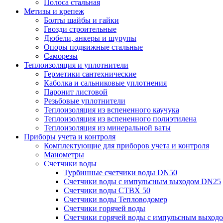
Полоса стальная
Метизы и крепеж
Болты шайбы и гайки
Гвозди строительные
Дюбели, анкеры и шурупы
Опоры подвижные стальные
Саморезы
Теплоизоляция и уплотнители
Герметики сантехнические
Каболка и сальниковые уплотнения
Паронит листовой
Резьбовые уплотнители
Теплоизоляция из вспененного каучука
Теплоизоляция из вспененного полиэтилена
Теплоизоляция из минеральной ваты
Приборы учета и контроля
Комплектующие для приборов учета и контроля
Манометры
Счетчики воды
Турбинные счетчики воды DN50
Счетчики воды с импульсным выходом DN25
Счетчики воды СТВХ 50
Счетчики воды Тепловодомер
Счетчики горячей воды
Счетчики горячей воды с импульсным выход