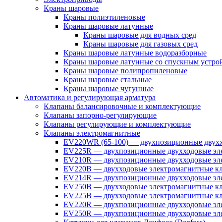
Краны шаровые
Краны полиэтиленовые
Краны шаровые латунные
Краны шаровые для водных сред
Краны шаровые для газовых сред
Краны шаровые латунные водоразборные
Краны шаровые латунные со спускным устро
Краны шаровые полипропиленовые
Краны шаровые стальные
Краны шаровые чугунные
Автоматика и регулирующая арматура
Клапаны балансировочные и комплектующие
Клапаны запорно-регулирующие
Клапаны регулирующие и комплектующие
Клапаны электромагнитные
EV220WR (65-100) — двухпозиционные двухх
EV225R — двухпозиционные двухходовые эле
EV210R — двухпозиционные двухходовые эле
EV220B — двухходовые электромагнитные кл
EV214R — двухпозиционные двухходовые эле
EV250B — двухходовые электромагнитные кл
EV225B — двухходовые электромагнитные кла
EV220R — двухпозиционные двухходовые эл
EV250R — двухпозиционные двухходовые эл