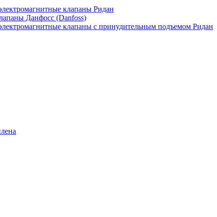
лектромагнитные клапаны Ридан
апаны Данфосс (Danfoss)
лектромагнитные клапаны с принудительным подъемом Ридан
илена