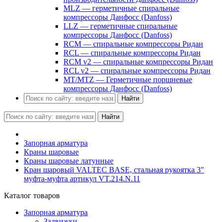
MLZ — герметичные спиральные
компрессоры Данфосс (Danfoss)
LLZ — герметичные спиральные
компрессоры Данфосс (Danfoss)
RCM — спиральные компрессоры Ридан
RCL — спиральные компрессоры Ридан
RCM v2 — спиральные компрессоры Ридан
RCL v2 — спиральные компрессоры Ридан
MT/MTZ — Герметичные поршневые
компрессоры Данфосс (Danfoss)
Найти
Найти
Запорная арматура
Краны шаровые
Краны шаровые латунные
Кран шаровый VALTEC BASE, стальная рукоятка 3"
муфта-муфта артикул VT.214.N.11
Каталог товаров
Запорная арматура
Задвижки