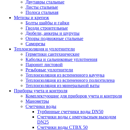
Двутавры стальные
Листы стальные
Полоса стальная
Метизы и крепеж
Болты шайбы и гайки
Гвозди строительные
Дюбели, анкеры и шурупы
Опоры подвижные стальные
Саморезы
Теплоизоляция и уплотнители
Герметики сантехнические
Каболка и сальниковые уплотнения
Паронит листовой
Резьбовые уплотнители
Теплоизоляция из вспененного каучука
Теплоизоляция из вспененного полиэтилена
Теплоизоляция из минеральной ваты
Приборы учета и контроля
Комплектующие для приборов учета и контроля
Манометры
Счетчики воды
Турбинные счетчики воды DN50
Счетчики воды с импульсным выходом
DN25
Счетчики воды СТВХ 50