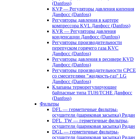
(Danfoss)
KVP — Регуляторы давления кипения
Данфосс (Danfoss)
Регуляторы давления в картере
компрессора KVL Данфосс (Danfoss)
KVR — Регуляторы давления
конденсации Данфосс (Danfoss)
Регуляторы производительности
перепуском горячего газа KVC
Данфосс (Danfoss)
Регуляторы давления в ресивере KVD
Данфосс (Danfoss)
Регуляторы производительности CPCE
со смесителями "жидкость-газ" LG
Данфосс (Danfoss)
Клапаны терморегулирующие
байпасные типа TUH/TCHE Данфосс
(Danfoss)
Фильтры
DFL — герметичные фильтры-
осушители (шариковая засыпка) Ридан
DFL_TW — герметичные фильтры-
осушители (шариковая засыпка) Ридан
DGL — герметичные фильтры-
осушители (шариковая засыпка) Ридан