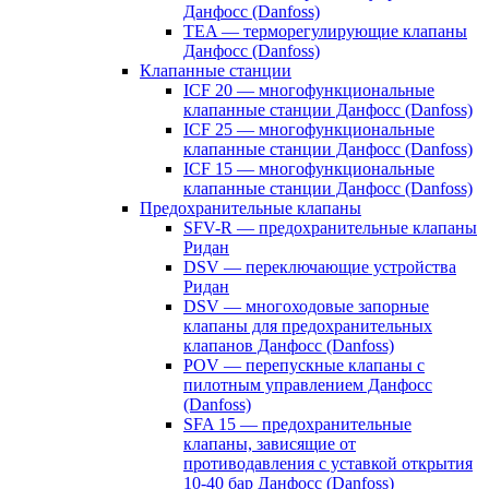
Данфосс (Danfoss)
TEA — терморегулирующие клапаны
Данфосс (Danfoss)
Клапанные станции
ICF 20 — многофункциональные
клапанные станции Данфосс (Danfoss)
ICF 25 — многофункциональные
клапанные станции Данфосс (Danfoss)
ICF 15 — многофункциональные
клапанные станции Данфосс (Danfoss)
Предохранительные клапаны
SFV-R — предохранительные клапаны
Ридан
DSV — переключающие устройства
Ридан
DSV — многоходовые запорные
клапаны для предохранительных
клапанов Данфосс (Danfoss)
POV — перепускные клапаны с
пилотным управлением Данфосс
(Danfoss)
SFA 15 — предохранительные
клапаны, зависящие от
противодавления с уставкой открытия
10-40 бар Данфосс (Danfoss)