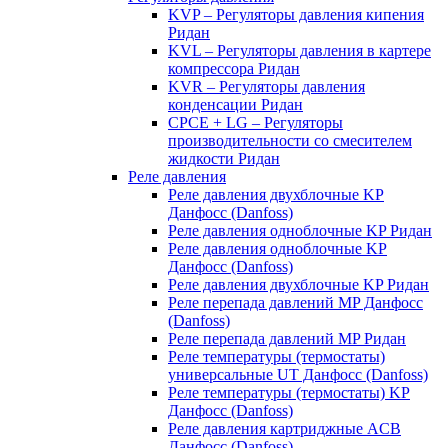
KVP – Регуляторы давления кипения
Ридан
KVL – Регуляторы давления в картере
компрессора Ридан
KVR – Регуляторы давления
конденсации Ридан
CPCE + LG – Регуляторы
производительности со смесителем
жидкости Ридан
Реле давления
Реле давления двухблочные KP
Данфосс (Danfoss)
Реле давления одноблочные KP Ридан
Реле давления одноблочные KP
Данфосс (Danfoss)
Реле давления двухблочные KP Ридан
Реле перепада давлений MP Данфосс
(Danfoss)
Реле перепада давлений MP Ридан
Реле температуры (термостаты)
универсальные UT Данфосс (Danfoss)
Реле температуры (термостаты) KP
Данфосс (Danfoss)
Реле давления картриджные ACB
Данфосс (Danfoss)