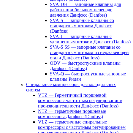
SVA-DH — запорные клапаны для
работы при большом перепаде
давления Данфосс (Danfoss)
SVA-S — запорные клапаны со
стандартным штоком Данфосс
(Danfoss)
SVA-L — запорные клапаны с
удлиненным штоком Данфосс (Danfoss)
SVA-S SS — запорные клапаны со
стандартным штоком из нержавеющей
стали Данфосс (Danfoss)
QDV — быстроспускные клапаны
Данфосс (Danfoss)
SVA-Q — быстроспускные запорные
клапаны Ридан
Спиральные компрессоры для холодильных
систем
VTZ — Герметичный поршневой
компрессор с частотным регулированием
производительности Данфосс (Danfoss)
NTZ — герметичные поршневые
компрессоры Данфосс (Danfoss)
VLZ — герметичные спиральные
компрессоры с частотным регулированием
производительности Данфосс (Danfoss)