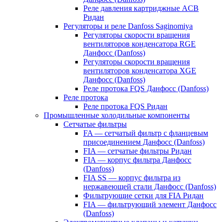
Реле давления картриджные ACB
Ридан
Регуляторы и реле Danfoss Saginomiya
Регуляторы скорости вращения
вентиляторов конденсатора RGE
Данфосс (Danfoss)
Регуляторы скорости вращения
вентиляторов конденсатора XGE
Данфосс (Danfoss)
Реле протока FQS Данфосс (Danfoss)
Реле протока
Реле протока FQS Ридан
Промышленные холодильные компоненты
Сетчатые фильтры
FA — сетчатый фильтр с фланцевым
присоединением Данфосс (Danfoss)
FIA — сетчатые фильтры Ридан
FIA — корпус фильтра Данфосс
(Danfoss)
FIA SS — корпус фильтра из
нержавеющей стали Данфосс (Danfoss)
Фильтрующие сетки для FIA Ридан
FIA — фильтрующий элемент Данфосс
(Danfoss)