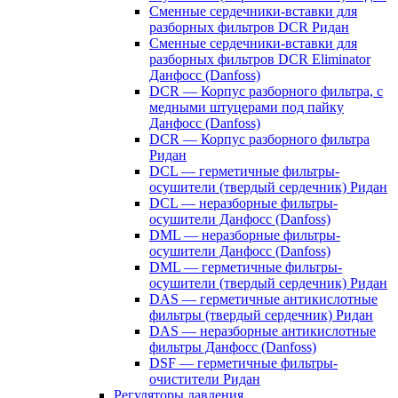
Сменные сердечники-вставки для
разборных фильтров DCR Ридан
Сменные сердечники-вставки для
разборных фильтров DCR Eliminator
Данфосс (Danfoss)
DCR — Корпус разборного фильтра, с
медными штуцерами под пайку
Данфосс (Danfoss)
DCR — Корпус разборного фильтра
Ридан
DCL — герметичные фильтры-
осушители (твердый сердечник) Ридан
DCL — неразборные фильтры-
осушители Данфосс (Danfoss)
DML — неразборные фильтры-
осушители Данфосс (Danfoss)
DML — герметичные фильтры-
осушители (твердый сердечник) Ридан
DAS — герметичные антикислотные
фильтры (твердый сердечник) Ридан
DAS — неразборные антикислотные
фильтры Данфосс (Danfoss)
DSF — герметичные фильтры-
очистители Ридан
Регуляторы давления