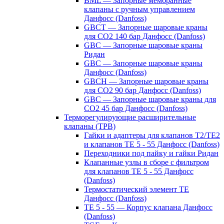
BML — Запорные мембранные
клапаны с ручным управлением
Данфосс (Danfoss)
GBCT — Запорные шаровые краны
для CO2 140 бар Данфосс (Danfoss)
GBC — Запорные шаровые краны
Ридан
GBC — Запорные шаровые краны
Данфосс (Danfoss)
GBCH — Запорные шаровые краны
для CO2 90 бар Данфосс (Danfoss)
GBC — Запорные шаровые краны для
CO2 45 бар Данфосс (Danfoss)
Терморегулирующие расширительные
клапаны (ТРВ)
Гайки и адаптеры для клапанов T2/TE2
и клапанов TE 5 - 55 Данфосс (Danfoss)
Переходники под пайку и гайки Ридан
Клапанные узлы в сборе с фильтром
для клапанов TE 5 - 55 Данфосс
(Danfoss)
Термостатический элемент TE
Данфосс (Danfoss)
TE 5 - 55 — Корпус клапана Данфосс
(Danfoss)