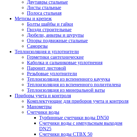
Двутавры стальные
Листы стальные
Полоса стальная
Метизы и крепеж
Болты шайбы и гайки
Гвозди строительные
Дюбели, анкеры и шурупы
Опоры подвижные стальные
Саморезы
Теплоизоляция и уплотнители
Герметики сантехнические
Каболка и сальниковые уплотнения
Паронит листовой
Резьбовые уплотнители
Теплоизоляция из вспененного каучука
Теплоизоляция из вспененного полиэтилена
Теплоизоляция из минеральной ваты
Приборы учета и контроля
Комплектующие для приборов учета и контроля
Манометры
Счетчики воды
Турбинные счетчики воды DN50
Счетчики воды с импульсным выходом
DN25
Счетчики воды СТВХ 50