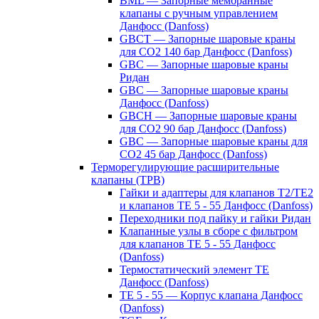
BML — Запорные мембранные
клапаны с ручным управлением
Данфосс (Danfoss)
GBCT — Запорные шаровые краны
для CO2 140 бар Данфосс (Danfoss)
GBC — Запорные шаровые краны
Ридан
GBC — Запорные шаровые краны
Данфосс (Danfoss)
GBCH — Запорные шаровые краны
для CO2 90 бар Данфосс (Danfoss)
GBC — Запорные шаровые краны для
CO2 45 бар Данфосс (Danfoss)
Терморегулирующие расширительные
клапаны (ТРВ)
Гайки и адаптеры для клапанов T2/TE2
и клапанов TE 5 - 55 Данфосс (Danfoss)
Переходники под пайку и гайки Ридан
Клапанные узлы в сборе с фильтром
для клапанов TE 5 - 55 Данфосс
(Danfoss)
Термостатический элемент TE
Данфосс (Danfoss)
TE 5 - 55 — Корпус клапана Данфосс
(Danfoss)