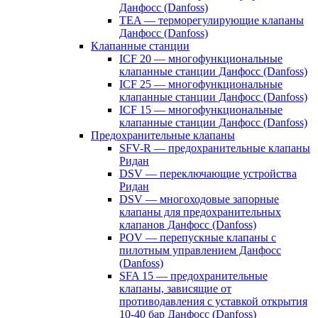
Данфосс (Danfoss)
TEA — терморегулирующие клапаны
Данфосс (Danfoss)
Клапанные станции
ICF 20 — многофункциональные
клапанные станции Данфосс (Danfoss)
ICF 25 — многофункциональные
клапанные станции Данфосс (Danfoss)
ICF 15 — многофункциональные
клапанные станции Данфосс (Danfoss)
Предохранительные клапаны
SFV-R — предохранительные клапаны
Ридан
DSV — переключающие устройства
Ридан
DSV — многоходовые запорные
клапаны для предохранительных
клапанов Данфосс (Danfoss)
POV — перепускные клапаны с
пилотным управлением Данфосс
(Danfoss)
SFA 15 — предохранительные
клапаны, зависящие от
противодавления с уставкой открытия
10-40 бар Данфосс (Danfoss)