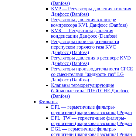
(Danfoss)
KVP — Регуляторы давления кипения
Данфосс (Danfoss)
Регуляторы давления в картере
компрессора KVL Данфосс (Danfoss)
KVR — Регуляторы давления
конденсации Данфосс (Danfoss)
Регуляторы производительности
перепуском горячего газа KVC
Данфосс (Danfoss)
Регуляторы давления в ресивере KVD
Данфосс (Danfoss)
Регуляторы производительности CPCE
со смесителями "жидкость-газ" LG
Данфосс (Danfoss)
Клапаны терморегулирующие
байпасные типа TUH/TCHE Данфосс
(Danfoss)
Фильтры
DFL — герметичные фильтры-
осушители (шариковая засыпка) Ридан
DFL_TW — герметичные фильтры-
осушители (шариковая засыпка) Ридан
DGL — герметичные фильтры-
осушители (шариковая засыпка) Ридан