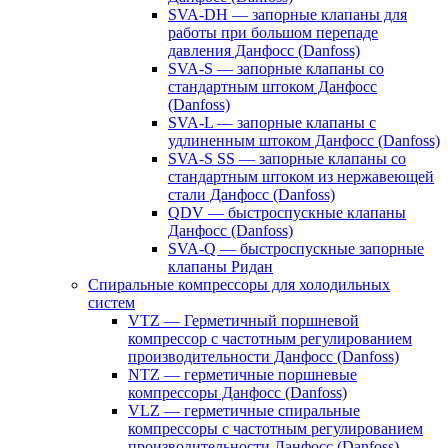
SVA-DH — запорные клапаны для
работы при большом перепаде
давления Данфосс (Danfoss)
SVA-S — запорные клапаны со
стандартным штоком Данфосс
(Danfoss)
SVA-L — запорные клапаны с
удлиненным штоком Данфосс (Danfoss)
SVA-S SS — запорные клапаны со
стандартным штоком из нержавеющей
стали Данфосс (Danfoss)
QDV — быстроспускные клапаны
Данфосс (Danfoss)
SVA-Q — быстроспускные запорные
клапаны Ридан
Спиральные компрессоры для холодильных
систем
VTZ — Герметичный поршневой
компрессор с частотным регулированием
производительности Данфосс (Danfoss)
NTZ — герметичные поршневые
компрессоры Данфосс (Danfoss)
VLZ — герметичные спиральные
компрессоры с частотным регулированием
производительности Данфосс (Danfoss)