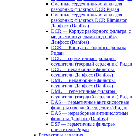
Сменные сердечники-вставки для
разборных фильтров DCR Ридан
Сменные сердечники-вставки для
разборных фильтров DCR Eliminator
Данфосс (Danfoss)
DCR — Корпус разборного фильтра, с
медными штуцерами под пайку
Данфосс (Danfoss)
DCR — Корпус разборного фильтра
Ридан
DCL — герметичные фильтры-
осушители (твердый сердечник) Ридан
DCL — неразборные фильтры-
осушители Данфосс (Danfoss)
DML — неразборные фильтры-
осушители Данфосс (Danfoss)
DML — герметичные фильтры-
осушители (твердый сердечник) Ридан
DAS — герметичные антикислотные
фильтры (твердый сердечник) Ридан
DAS — неразборные антикислотные
фильтры Данфосс (Danfoss)
DSF — герметичные фильтры-
очистители Ридан
Регуляторы давления