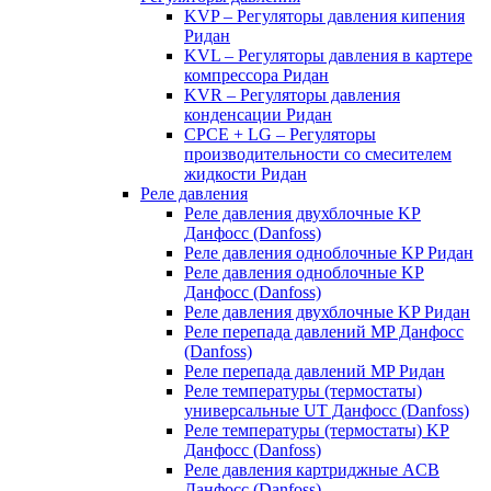
KVP – Регуляторы давления кипения
Ридан
KVL – Регуляторы давления в картере
компрессора Ридан
KVR – Регуляторы давления
конденсации Ридан
CPCE + LG – Регуляторы
производительности со смесителем
жидкости Ридан
Реле давления
Реле давления двухблочные KP
Данфосс (Danfoss)
Реле давления одноблочные KP Ридан
Реле давления одноблочные KP
Данфосс (Danfoss)
Реле давления двухблочные KP Ридан
Реле перепада давлений MP Данфосс
(Danfoss)
Реле перепада давлений MP Ридан
Реле температуры (термостаты)
универсальные UT Данфосс (Danfoss)
Реле температуры (термостаты) KP
Данфосс (Danfoss)
Реле давления картриджные ACB
Данфосс (Danfoss)