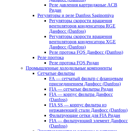
Реле давления картриджные ACB
Ридан
Регуляторы и реле Danfoss Saginomiya
Регуляторы скорости вращения
вентиляторов конденсатора RGE
Данфосс (Danfoss)
Регуляторы скорости вращения
вентиляторов конденсатора XGE
Данфосс (Danfoss)
Реле протока FQS Данфосс (Danfoss)
Реле протока
Реле протока FQS Ридан
Промышленные холодильные компоненты
Сетчатые фильтры
FA — сетчатый фильтр с фланцевым
присоединением Данфосс (Danfoss)
FIA — сетчатые фильтры Ридан
FIA — корпус фильтра Данфосс
(Danfoss)
FIA SS — корпус фильтра из
нержавеющей стали Данфосс (Danfoss)
Фильтрующие сетки для FIA Ридан
FIA — фильтрующий элемент Данфосс
(Danfoss)