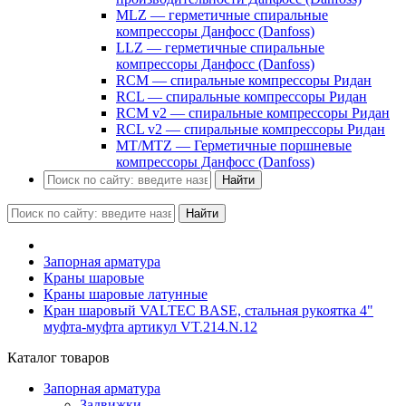
MLZ — герметичные спиральные
компрессоры Данфосс (Danfoss)
LLZ — герметичные спиральные
компрессоры Данфосс (Danfoss)
RCM — спиральные компрессоры Ридан
RCL — спиральные компрессоры Ридан
RCM v2 — спиральные компрессоры Ридан
RCL v2 — спиральные компрессоры Ридан
MT/MTZ — Герметичные поршневые
компрессоры Данфосс (Danfoss)
Найти
Найти
Запорная арматура
Краны шаровые
Краны шаровые латунные
Кран шаровый VALTEC BASE, стальная рукоятка 4"
муфта-муфта артикул VT.214.N.12
Каталог товаров
Запорная арматура
Задвижки