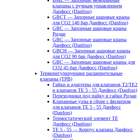
BML — Запорные мембранные
клапаны с ручным управлением
Данфосс (Danfoss)
GBCT — Запорные шаровые краны
для CO2 140 бар Данфосс (Danfoss)
GBC — Запорные шаровые краны
Ридан
GBC — Запорные шаровые краны
Данфосс (Danfoss)
GBCH — Запорные шаровые краны
для CO2 90 бар Данфосс (Danfoss)
GBC — Запорные шаровые краны для
CO2 45 бар Данфосс (Danfoss)
Терморегулирующие расширительные
клапаны (ТРВ)
Гайки и адаптеры для клапанов T2/TE2
и клапанов TE 5 - 55 Данфосс (Danfoss)
Переходники под пайку и гайки Ридан
Клапанные узлы в сборе с фильтром
для клапанов TE 5 - 55 Данфосс
(Danfoss)
Термостатический элемент TE
Данфосс (Danfoss)
TE 5 - 55 — Корпус клапана Данфосс
(Danfoss)