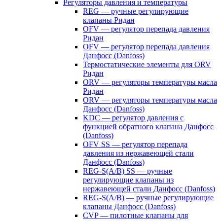
Регуляторы давления и температуры
REG — ручные регулирующие
клапаны Ридан
OFV — регулятор перепада давления
Ридан
OFV — регулятор перепада давления
Данфосс (Danfoss)
Термостатические элементы для ORV
Ридан
ORV — регуляторы температуры масла
Ридан
ORV — регуляторы температуры масла
Данфосс (Danfoss)
KDC — регулятор давления с
функцией обратного клапана Данфосс
(Danfoss)
OFV SS — регулятор перепада
давления из нержавеющей стали
Данфосс (Danfoss)
REG-S(A/B) SS — ручные
регулирующие клапаны из
нержавеющей стали Данфосс (Danfoss)
REG-S(A/B) — ручные регулирующие
клапаны Данфосс (Danfoss)
CVP — пилотные клапаны для