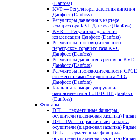
(Danfoss)
KVP — Регуляторы давления кипения
Данфосс (Danfoss)
Регуляторы давления в картере
компрессора KVL Данфосс (Danfoss)
KVR — Регуляторы давления
конденсации Данфосс (Danfoss)
Регуляторы производительности
перепуском горячего газа KVC
Данфосс (Danfoss)
Регуляторы давления в ресивере KVD
Данфосс (Danfoss)
Регуляторы производительности CPCE
со смесителями "жидкость-газ" LG
Данфосс (Danfoss)
Клапаны терморегулирующие
байпасные типа TUH/TCHE Данфосс
(Danfoss)
Фильтры
DFL — герметичные фильтры-
осушители (шариковая засыпка) Ридан
DFL_TW — герметичные фильтры-
осушители (шариковая засыпка) Ридан
DGL — герметичные фильтры-
осушители (шариковая засыпка) Ридан