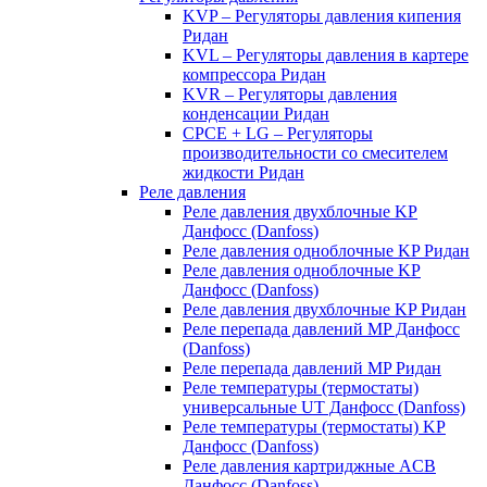
KVP – Регуляторы давления кипения
Ридан
KVL – Регуляторы давления в картере
компрессора Ридан
KVR – Регуляторы давления
конденсации Ридан
CPCE + LG – Регуляторы
производительности со смесителем
жидкости Ридан
Реле давления
Реле давления двухблочные KP
Данфосс (Danfoss)
Реле давления одноблочные KP Ридан
Реле давления одноблочные KP
Данфосс (Danfoss)
Реле давления двухблочные KP Ридан
Реле перепада давлений MP Данфосс
(Danfoss)
Реле перепада давлений MP Ридан
Реле температуры (термостаты)
универсальные UT Данфосс (Danfoss)
Реле температуры (термостаты) KP
Данфосс (Danfoss)
Реле давления картриджные ACB
Данфосс (Danfoss)