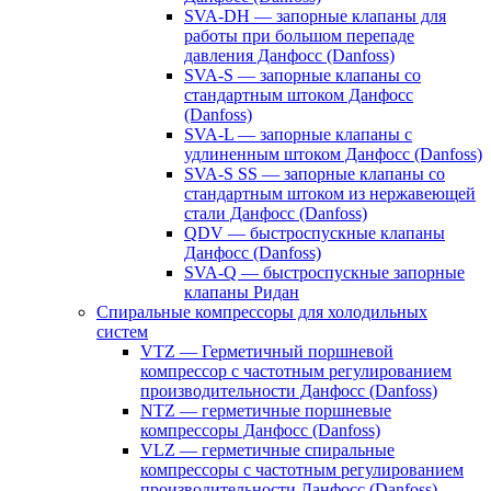
SVA-DH — запорные клапаны для
работы при большом перепаде
давления Данфосс (Danfoss)
SVA-S — запорные клапаны со
стандартным штоком Данфосс
(Danfoss)
SVA-L — запорные клапаны с
удлиненным штоком Данфосс (Danfoss)
SVA-S SS — запорные клапаны со
стандартным штоком из нержавеющей
стали Данфосс (Danfoss)
QDV — быстроспускные клапаны
Данфосс (Danfoss)
SVA-Q — быстроспускные запорные
клапаны Ридан
Спиральные компрессоры для холодильных
систем
VTZ — Герметичный поршневой
компрессор с частотным регулированием
производительности Данфосс (Danfoss)
NTZ — герметичные поршневые
компрессоры Данфосс (Danfoss)
VLZ — герметичные спиральные
компрессоры с частотным регулированием
производительности Данфосс (Danfoss)