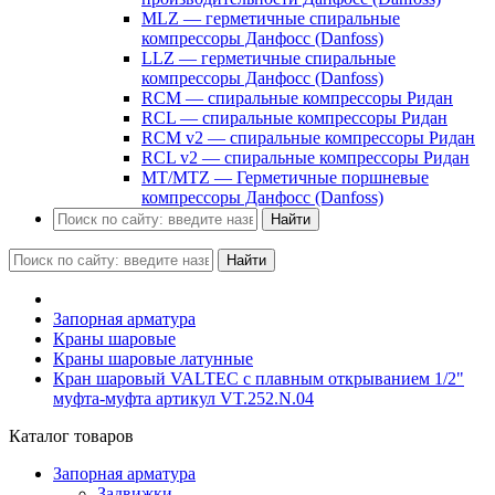
MLZ — герметичные спиральные
компрессоры Данфосс (Danfoss)
LLZ — герметичные спиральные
компрессоры Данфосс (Danfoss)
RCM — спиральные компрессоры Ридан
RCL — спиральные компрессоры Ридан
RCM v2 — спиральные компрессоры Ридан
RCL v2 — спиральные компрессоры Ридан
MT/MTZ — Герметичные поршневые
компрессоры Данфосс (Danfoss)
Найти
Найти
Запорная арматура
Краны шаровые
Краны шаровые латунные
Кран шаровый VALTEC с плавным открыванием 1/2"
муфта-муфта артикул VT.252.N.04
Каталог товаров
Запорная арматура
Задвижки