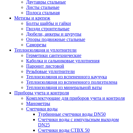
Двутавры стальные
Листы стальные
Полоса стальная
Метизы и крепеж
Болты шайбы и гайки
Гвозди строительные
Дюбели, анкеры и шурупы
Опоры подвижные стальные
Саморезы
Теплоизоляция и уплотнители
Герметики сантехнические
Каболка и сальниковые уплотнения
Паронит листовой
Резьбовые уплотнители
Теплоизоляция из вспененного каучука
Теплоизоляция из вспененного полиэтилена
Теплоизоляция из минеральной ваты
Приборы учета и контроля
Комплектующие для приборов учета и контроля
Манометры
Счетчики воды
Турбинные счетчики воды DN50
Счетчики воды с импульсным выходом
DN25
Счетчики воды СТВХ 50