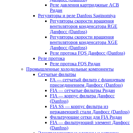
Реле давления картриджные ACB
Ридан
Регуляторы и реле Danfoss Saginomiya
Регуляторы скорости вращения
вентиляторов конденсатора RGE
Данфосс (Danfoss)
Регуляторы скорости вращения
вентиляторов конденсатора XGE
Данфосс (Danfoss)
Реле протока FQS Данфосс (Danfoss)
Реле протока
Реле протока FQS Ридан
Промышленные холодильные компоненты
Сетчатые фильтры
FA — сетчатый фильтр с фланцевым
присоединением Данфосс (Danfoss)
FIA — сетчатые фильтры Ридан
FIA — корпус фильтра Данфосс
(Danfoss)
FIA SS — корпус фильтра из
нержавеющей стали Данфосс (Danfoss)
Фильтрующие сетки для FIA Ридан
FIA — фильтрующий элемент Данфосс
(Danfoss)