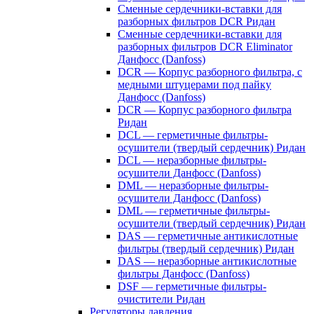
Сменные сердечники-вставки для
разборных фильтров DCR Ридан
Сменные сердечники-вставки для
разборных фильтров DCR Eliminator
Данфосс (Danfoss)
DCR — Корпус разборного фильтра, с
медными штуцерами под пайку
Данфосс (Danfoss)
DCR — Корпус разборного фильтра
Ридан
DCL — герметичные фильтры-
осушители (твердый сердечник) Ридан
DCL — неразборные фильтры-
осушители Данфосс (Danfoss)
DML — неразборные фильтры-
осушители Данфосс (Danfoss)
DML — герметичные фильтры-
осушители (твердый сердечник) Ридан
DAS — герметичные антикислотные
фильтры (твердый сердечник) Ридан
DAS — неразборные антикислотные
фильтры Данфосс (Danfoss)
DSF — герметичные фильтры-
очистители Ридан
Регуляторы давления