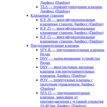
Данфосс (Danfoss)
TEA — терморегулирующие клапаны
Данфосс (Danfoss)
Клапанные станции
ICF 20 — многофункциональные
клапанные станции Данфосс (Danfoss)
ICF 25 — многофункциональные
клапанные станции Данфосс (Danfoss)
ICF 15 — многофункциональные
клапанные станции Данфосс (Danfoss)
Предохранительные клапаны
SFV-R — предохранительные клапаны
Ридан
DSV — переключающие устройства
Ридан
DSV — многоходовые запорные
клапаны для предохранительных
клапанов Данфосс (Danfoss)
POV — перепускные клапаны с
пилотным управлением Данфосс
(Danfoss)
SFA 15 — предохранительные
клапаны, зависящие от
противодавления с уставкой открытия
10-40 бар Данфосс (Danfoss)