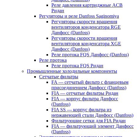
Реле давления картриджные ACB
Ридан
Регуляторы и реле Danfoss Saginomiya
Регуляторы скорости вращения
вентиляторов конденсатора RGE
Данфосс (Danfoss)
Регуляторы скорости вращения
вентиляторов конденсатора XGE
Данфосс (Danfoss)
Реле протока FQS Данфосс (Danfoss)
Реле протока
Реле протока FQS Ридан
Промышленные холодильные компоненты
Сетчатые фильтры
FA — сетчатый фильтр с фланцевым
присоединением Данфосс (Danfoss)
FIA — сетчатые фильтры Ридан
FIA — корпус фильтра Данфосс
(Danfoss)
FIA SS — корпус фильтра из
нержавеющей стали Данфосс (Danfoss)
Фильтрующие сетки для FIA Ридан
FIA — фильтрующий элемент Данфосс
(Danfoss)