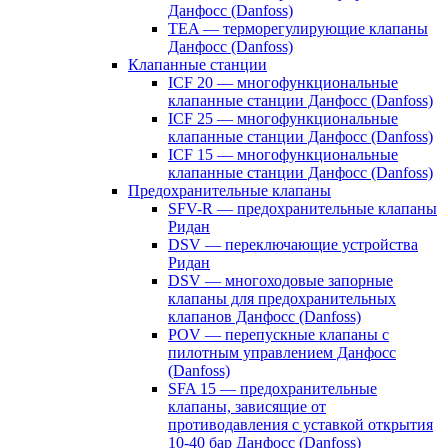
Данфосс (Danfoss)
TEA — терморегулирующие клапаны
Данфосс (Danfoss)
Клапанные станции
ICF 20 — многофункциональные
клапанные станции Данфосс (Danfoss)
ICF 25 — многофункциональные
клапанные станции Данфосс (Danfoss)
ICF 15 — многофункциональные
клапанные станции Данфосс (Danfoss)
Предохранительные клапаны
SFV-R — предохранительные клапаны
Ридан
DSV — переключающие устройства
Ридан
DSV — многоходовые запорные
клапаны для предохранительных
клапанов Данфосс (Danfoss)
POV — перепускные клапаны с
пилотным управлением Данфосс
(Danfoss)
SFA 15 — предохранительные
клапаны, зависящие от
противодавления с уставкой открытия
10-40 бар Данфосс (Danfoss)