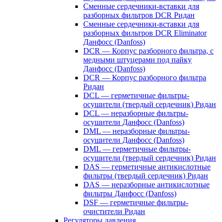
Сменные сердечники-вставки для
разборных фильтров DCR Ридан
Сменные сердечники-вставки для
разборных фильтров DCR Eliminator
Данфосс (Danfoss)
DCR — Корпус разборного фильтра, с
медными штуцерами под пайку
Данфосс (Danfoss)
DCR — Корпус разборного фильтра
Ридан
DCL — герметичные фильтры-
осушители (твердый сердечник) Ридан
DCL — неразборные фильтры-
осушители Данфосс (Danfoss)
DML — неразборные фильтры-
осушители Данфосс (Danfoss)
DML — герметичные фильтры-
осушители (твердый сердечник) Ридан
DAS — герметичные антикислотные
фильтры (твердый сердечник) Ридан
DAS — неразборные антикислотные
фильтры Данфосс (Danfoss)
DSF — герметичные фильтры-
очистители Ридан
Регуляторы давления