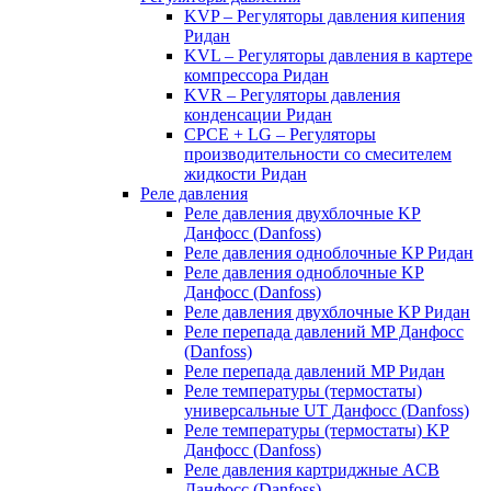
KVP – Регуляторы давления кипения
Ридан
KVL – Регуляторы давления в картере
компрессора Ридан
KVR – Регуляторы давления
конденсации Ридан
CPCE + LG – Регуляторы
производительности со смесителем
жидкости Ридан
Реле давления
Реле давления двухблочные KP
Данфосс (Danfoss)
Реле давления одноблочные KP Ридан
Реле давления одноблочные KP
Данфосс (Danfoss)
Реле давления двухблочные KP Ридан
Реле перепада давлений MP Данфосс
(Danfoss)
Реле перепада давлений MP Ридан
Реле температуры (термостаты)
универсальные UT Данфосс (Danfoss)
Реле температуры (термостаты) KP
Данфосс (Danfoss)
Реле давления картриджные ACB
Данфосс (Danfoss)