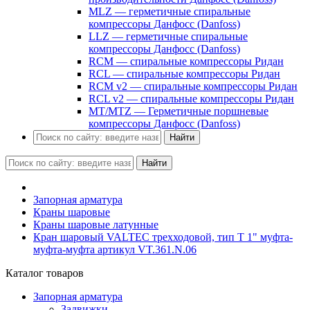
MLZ — герметичные спиральные
компрессоры Данфосс (Danfoss)
LLZ — герметичные спиральные
компрессоры Данфосс (Danfoss)
RCM — спиральные компрессоры Ридан
RCL — спиральные компрессоры Ридан
RCM v2 — спиральные компрессоры Ридан
RCL v2 — спиральные компрессоры Ридан
MT/MTZ — Герметичные поршневые
компрессоры Данфосс (Danfoss)
Найти
Найти
Запорная арматура
Краны шаровые
Краны шаровые латунные
Кран шаровый VALTEC трехходовой, тип Т 1" муфта-
муфта-муфта артикул VT.361.N.06
Каталог товаров
Запорная арматура
Задвижки