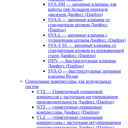
SVA-DH — запорные клапаны для
работы при большом перепаде
давления Данфосс (Danfoss)
SVA-S — запорные клапаны со
стандартным штоком Данфосс
(Danfoss)
SVA-L — запорные клапаны с
удлиненным штоком Данфосс (Danfoss)
SVA-S SS — запорные клапаны со
стандартным штоком из нержавеющей
стали Данфосс (Danfoss)
QDV — быстроспускные клапаны
Данфосс (Danfoss)
SVA-Q — быстроспускные запорные
клапаны Ридан
Спиральные компрессоры для холодильных
систем
VTZ — Герметичный поршневой
компрессор с частотным регулированием
производительности Данфосс (Danfoss)
NTZ — герметичные поршневые
компрессоры Данфосс (Danfoss)
VLZ — герметичные спиральные
компрессоры с частотным регулированием
производительности Данфосс (Danfoss)