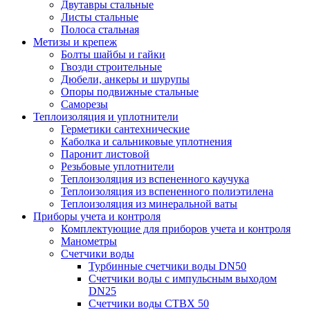
Двутавры стальные
Листы стальные
Полоса стальная
Метизы и крепеж
Болты шайбы и гайки
Гвозди строительные
Дюбели, анкеры и шурупы
Опоры подвижные стальные
Саморезы
Теплоизоляция и уплотнители
Герметики сантехнические
Каболка и сальниковые уплотнения
Паронит листовой
Резьбовые уплотнители
Теплоизоляция из вспененного каучука
Теплоизоляция из вспененного полиэтилена
Теплоизоляция из минеральной ваты
Приборы учета и контроля
Комплектующие для приборов учета и контроля
Манометры
Счетчики воды
Турбинные счетчики воды DN50
Счетчики воды с импульсным выходом
DN25
Счетчики воды СТВХ 50