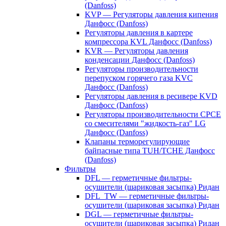
(Danfoss)
KVP — Регуляторы давления кипения
Данфосс (Danfoss)
Регуляторы давления в картере
компрессора KVL Данфосс (Danfoss)
KVR — Регуляторы давления
конденсации Данфосс (Danfoss)
Регуляторы производительности
перепуском горячего газа KVC
Данфосс (Danfoss)
Регуляторы давления в ресивере KVD
Данфосс (Danfoss)
Регуляторы производительности CPCE
со смесителями "жидкость-газ" LG
Данфосс (Danfoss)
Клапаны терморегулирующие
байпасные типа TUH/TCHE Данфосс
(Danfoss)
Фильтры
DFL — герметичные фильтры-
осушители (шариковая засыпка) Ридан
DFL_TW — герметичные фильтры-
осушители (шариковая засыпка) Ридан
DGL — герметичные фильтры-
осушители (шариковая засыпка) Ридан