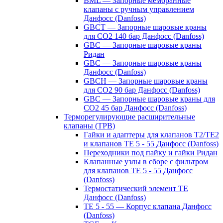
BML — Запорные мембранные
клапаны с ручным управлением
Данфосс (Danfoss)
GBCT — Запорные шаровые краны
для CO2 140 бар Данфосс (Danfoss)
GBC — Запорные шаровые краны
Ридан
GBC — Запорные шаровые краны
Данфосс (Danfoss)
GBCH — Запорные шаровые краны
для CO2 90 бар Данфосс (Danfoss)
GBC — Запорные шаровые краны для
CO2 45 бар Данфосс (Danfoss)
Терморегулирующие расширительные
клапаны (ТРВ)
Гайки и адаптеры для клапанов T2/TE2
и клапанов TE 5 - 55 Данфосс (Danfoss)
Переходники под пайку и гайки Ридан
Клапанные узлы в сборе с фильтром
для клапанов TE 5 - 55 Данфосс
(Danfoss)
Термостатический элемент TE
Данфосс (Danfoss)
TE 5 - 55 — Корпус клапана Данфосс
(Danfoss)