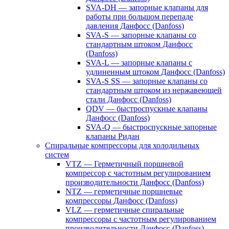
SVA-DH — запорные клапаны для
работы при большом перепаде
давления Данфосс (Danfoss)
SVA-S — запорные клапаны со
стандартным штоком Данфосс
(Danfoss)
SVA-L — запорные клапаны с
удлиненным штоком Данфосс (Danfoss)
SVA-S SS — запорные клапаны со
стандартным штоком из нержавеющей
стали Данфосс (Danfoss)
QDV — быстроспускные клапаны
Данфосс (Danfoss)
SVA-Q — быстроспускные запорные
клапаны Ридан
Спиральные компрессоры для холодильных
систем
VTZ — Герметичный поршневой
компрессор с частотным регулированием
производительности Данфосс (Danfoss)
NTZ — герметичные поршневые
компрессоры Данфосс (Danfoss)
VLZ — герметичные спиральные
компрессоры с частотным регулированием
производительности Данфосс (Danfoss)