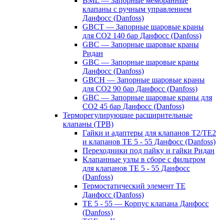
BML — Запорные мембранные
клапаны с ручным управлением
Данфосс (Danfoss)
GBCT — Запорные шаровые краны
для CO2 140 бар Данфосс (Danfoss)
GBC — Запорные шаровые краны
Ридан
GBC — Запорные шаровые краны
Данфосс (Danfoss)
GBCH — Запорные шаровые краны
для CO2 90 бар Данфосс (Danfoss)
GBC — Запорные шаровые краны для
CO2 45 бар Данфосс (Danfoss)
Терморегулирующие расширительные
клапаны (ТРВ)
Гайки и адаптеры для клапанов T2/TE2
и клапанов TE 5 - 55 Данфосс (Danfoss)
Переходники под пайку и гайки Ридан
Клапанные узлы в сборе с фильтром
для клапанов TE 5 - 55 Данфосс
(Danfoss)
Термостатический элемент TE
Данфосс (Danfoss)
TE 5 - 55 — Корпус клапана Данфосс
(Danfoss)