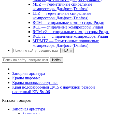
MLZ — герметичные спиральные
компрессоры Данфосс (Danfoss)
LLZ — герметичные спиральные
компрессоры Данфосс (Danfoss)
RCM — спиральные компрессоры Ридан
RCL — спиральные компрессоры Ридан
RCM v2 — спиральные компрессоры Ридан
RCL v2 — спиральные компрессоры Ридан
MT/MTZ — Герметичные поршневые
компрессоры Данфосс (Danfoss)
Найти
Найти
Запорная арматура
Краны шаровые
Краны шаровые латунные
Кран водоразборный Ду15 с наружной резьбой
настенный КВ15м-06
Каталог товаров
Запорная арматура
Задвижки