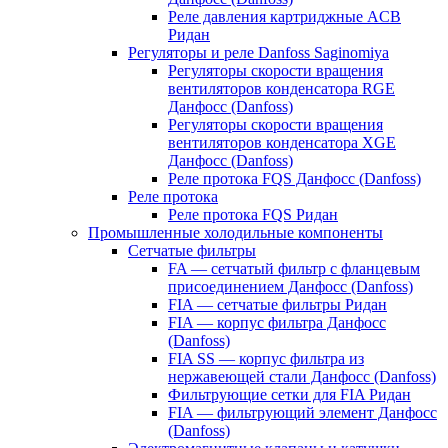
Реле давления картриджные ACB
Ридан
Регуляторы и реле Danfoss Saginomiya
Регуляторы скорости вращения
вентиляторов конденсатора RGE
Данфосс (Danfoss)
Регуляторы скорости вращения
вентиляторов конденсатора XGE
Данфосс (Danfoss)
Реле протока FQS Данфосс (Danfoss)
Реле протока
Реле протока FQS Ридан
Промышленные холодильные компоненты
Сетчатые фильтры
FA — сетчатый фильтр с фланцевым
присоединением Данфосс (Danfoss)
FIA — сетчатые фильтры Ридан
FIA — корпус фильтра Данфосс
(Danfoss)
FIA SS — корпус фильтра из
нержавеющей стали Данфосс (Danfoss)
Фильтрующие сетки для FIA Ридан
FIA — фильтрующий элемент Данфосс
(Danfoss)