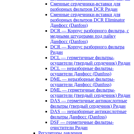
Сменные сердечники-вставки для
разборных фильтров DCR Ридан
Сменные сердечники-вставки для
разборных фильтров DCR Eliminator
Данфосс (Danfoss)
DCR — Корпус разборного фильтра, с
медными штуцерами под пайку
Данфосс (Danfoss)
DCR — Корпус разборного фильтра
Ридан
DCL — герметичные фильтры-
осушители (твердый сердечник) Ридан
DCL — неразборные фильтры-
осушители Данфосс (Danfoss)
DML — неразборные фильтры-
осушители Данфосс (Danfoss)
DML — герметичные фильтры-
осушители (твердый сердечник) Ридан
DAS — герметичные антикислотные
фильтры (твердый сердечник) Ридан
DAS — неразборные антикислотные
фильтры Данфосс (Danfoss)
DSF — герметичные фильтры-
очистители Ридан
Регуляторы давления