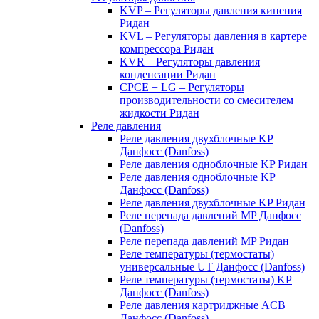
KVP – Регуляторы давления кипения
Ридан
KVL – Регуляторы давления в картере
компрессора Ридан
KVR – Регуляторы давления
конденсации Ридан
CPCE + LG – Регуляторы
производительности со смесителем
жидкости Ридан
Реле давления
Реле давления двухблочные KP
Данфосс (Danfoss)
Реле давления одноблочные KP Ридан
Реле давления одноблочные KP
Данфосс (Danfoss)
Реле давления двухблочные KP Ридан
Реле перепада давлений MP Данфосс
(Danfoss)
Реле перепада давлений MP Ридан
Реле температуры (термостаты)
универсальные UT Данфосс (Danfoss)
Реле температуры (термостаты) KP
Данфосс (Danfoss)
Реле давления картриджные ACB
Данфосс (Danfoss)