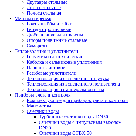
Двутавры стальные
Листы стальные
Полоса стальная
Метизы и крепеж
Болты шайбы и гайки
Гвозди строительные
Дюбели, анкеры и шурупы
Опоры подвижные стальные
Саморезы
Теплоизоляция и уплотнители
Герметики сантехнические
Каболка и сальниковые уплотнения
Паронит листовой
Резьбовые уплотнители
Теплоизоляция из вспененного каучука
Теплоизоляция из вспененного полиэтилена
Теплоизоляция из минеральной ваты
Приборы учета и контроля
Комплектующие для приборов учета и контроля
Манометры
Счетчики воды
Турбинные счетчики воды DN50
Счетчики воды с импульсным выходом
DN25
Счетчики воды СТВХ 50