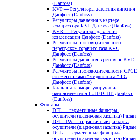
(Danfoss)
KVP — Регуляторы давления кипения
Данфосс (Danfoss)
Регуляторы давления в картере
компрессора KVL Данфосс (Danfoss)
KVR — Регуляторы давления
конденсации Данфосс (Danfoss)
Регуляторы производительности
перепуском горячего газа KVC
Данфосс (Danfoss)
Регуляторы давления в ресивере KVD
Данфосс (Danfoss)
Регуляторы производительности CPCE
со смесителями "жидкость-газ" LG
Данфосс (Danfoss)
Клапаны терморегулирующие
байпасные типа TUH/TCHE Данфосс
(Danfoss)
Фильтры
DFL — герметичные фильтры-
осушители (шариковая засыпка) Ридан
DFL_TW — герметичные фильтры-
осушители (шариковая засыпка) Ридан
DGL — герметичные фильтры-
осушители (шариковая засыпка) Ридан