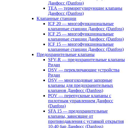
Данфосс (Danfoss)
TEA — терморегулирующие клапаны
Данфосс (Danfoss)
Клапанные станции
ICF 20 — многофункциональные
клапанные станции Данфосс (Danfoss)
ICF 25 — многофункциональные
клапанные станции Данфосс (Danfoss)
ICF 15 — многофункциональные
клапанные станции Данфосс (Danfoss)
Предохранительные клапаны
SFV-R — предохранительные клапаны
Ридан
DSV — переключающие устройства
Ридан
DSV — многоходовые запорные
клапаны для предохранительных
клапанов Данфосс (Danfoss)
POV — перепускные клапаны с
пилотным управлением Данфосс
(Danfoss)
SFA 15 — предохранительные
клапаны, зависящие от
противодавления с уставкой открытия
10-40 бар Данфосс (Danfoss)