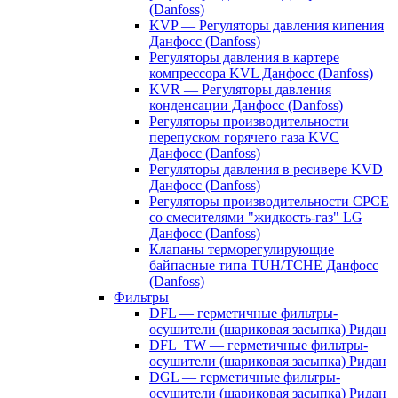
(Danfoss)
KVP — Регуляторы давления кипения
Данфосс (Danfoss)
Регуляторы давления в картере
компрессора KVL Данфосс (Danfoss)
KVR — Регуляторы давления
конденсации Данфосс (Danfoss)
Регуляторы производительности
перепуском горячего газа KVC
Данфосс (Danfoss)
Регуляторы давления в ресивере KVD
Данфосс (Danfoss)
Регуляторы производительности CPCE
со смесителями "жидкость-газ" LG
Данфосс (Danfoss)
Клапаны терморегулирующие
байпасные типа TUH/TCHE Данфосс
(Danfoss)
Фильтры
DFL — герметичные фильтры-
осушители (шариковая засыпка) Ридан
DFL_TW — герметичные фильтры-
осушители (шариковая засыпка) Ридан
DGL — герметичные фильтры-
осушители (шариковая засыпка) Ридан