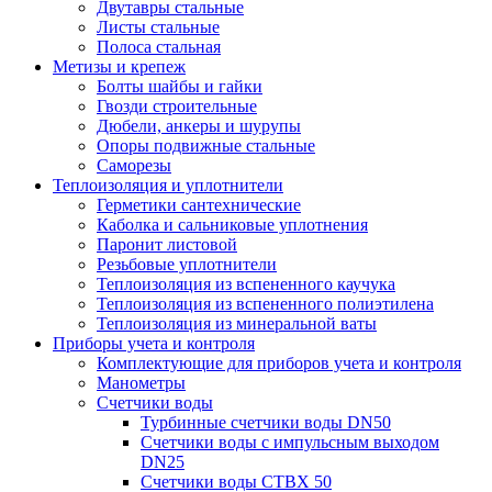
Двутавры стальные
Листы стальные
Полоса стальная
Метизы и крепеж
Болты шайбы и гайки
Гвозди строительные
Дюбели, анкеры и шурупы
Опоры подвижные стальные
Саморезы
Теплоизоляция и уплотнители
Герметики сантехнические
Каболка и сальниковые уплотнения
Паронит листовой
Резьбовые уплотнители
Теплоизоляция из вспененного каучука
Теплоизоляция из вспененного полиэтилена
Теплоизоляция из минеральной ваты
Приборы учета и контроля
Комплектующие для приборов учета и контроля
Манометры
Счетчики воды
Турбинные счетчики воды DN50
Счетчики воды с импульсным выходом
DN25
Счетчики воды СТВХ 50