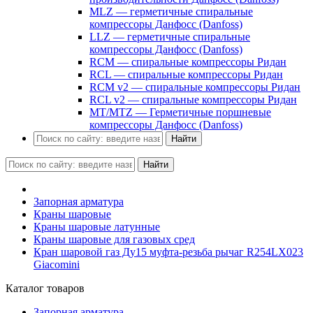
MLZ — герметичные спиральные
компрессоры Данфосс (Danfoss)
LLZ — герметичные спиральные
компрессоры Данфосс (Danfoss)
RCM — спиральные компрессоры Ридан
RCL — спиральные компрессоры Ридан
RCM v2 — спиральные компрессоры Ридан
RCL v2 — спиральные компрессоры Ридан
MT/MTZ — Герметичные поршневые
компрессоры Данфосс (Danfoss)
Найти
Найти
Запорная арматура
Краны шаровые
Краны шаровые латунные
Краны шаровые для газовых сред
Кран шаровой газ Ду15 муфта-резьба рычаг R254LX023
Giacomini
Каталог товаров
Запорная арматура