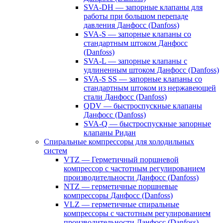
SVA-DH — запорные клапаны для
работы при большом перепаде
давления Данфосс (Danfoss)
SVA-S — запорные клапаны со
стандартным штоком Данфосс
(Danfoss)
SVA-L — запорные клапаны с
удлиненным штоком Данфосс (Danfoss)
SVA-S SS — запорные клапаны со
стандартным штоком из нержавеющей
стали Данфосс (Danfoss)
QDV — быстроспускные клапаны
Данфосс (Danfoss)
SVA-Q — быстроспускные запорные
клапаны Ридан
Спиральные компрессоры для холодильных
систем
VTZ — Герметичный поршневой
компрессор с частотным регулированием
производительности Данфосс (Danfoss)
NTZ — герметичные поршневые
компрессоры Данфосс (Danfoss)
VLZ — герметичные спиральные
компрессоры с частотным регулированием
производительности Данфосс (Danfoss)