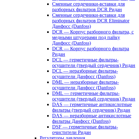
Сменные сердечники-вставки для
разборных фильтров DCR Ридан
Сменные сердечники-вставки для
разборных фильтров DCR Eliminator
Данфосс (Danfoss)
DCR — Корпус разборного фильтра, с
медными штуцерами под пайку
Данфосс (Danfoss)
DCR — Корпус разборного фильтра
Ридан
DCL — герметичные фильтры-
осушители (твердый сердечник) Ридан
DCL — неразборные фильтры-
осушители Данфосс (Danfoss)
DML — неразборные фильтры-
осушители Данфосс (Danfoss)
DML — герметичные фильтры-
осушители (твердый сердечник) Ридан
DAS — герметичные антикислотные
фильтры (твердый сердечник) Ридан
DAS — неразборные антикислотные
фильтры Данфосс (Danfoss)
DSF — герметичные фильтры-
очистители Ридан
Регуляторы давления