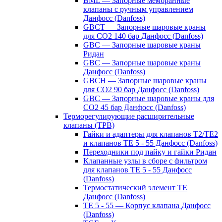
BML — Запорные мембранные
клапаны с ручным управлением
Данфосс (Danfoss)
GBCT — Запорные шаровые краны
для CO2 140 бар Данфосс (Danfoss)
GBC — Запорные шаровые краны
Ридан
GBC — Запорные шаровые краны
Данфосс (Danfoss)
GBCH — Запорные шаровые краны
для CO2 90 бар Данфосс (Danfoss)
GBC — Запорные шаровые краны для
CO2 45 бар Данфосс (Danfoss)
Терморегулирующие расширительные
клапаны (ТРВ)
Гайки и адаптеры для клапанов T2/TE2
и клапанов TE 5 - 55 Данфосс (Danfoss)
Переходники под пайку и гайки Ридан
Клапанные узлы в сборе с фильтром
для клапанов TE 5 - 55 Данфосс
(Danfoss)
Термостатический элемент TE
Данфосс (Danfoss)
TE 5 - 55 — Корпус клапана Данфосс
(Danfoss)