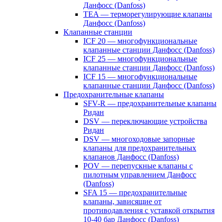
Данфосс (Danfoss)
TEA — терморегулирующие клапаны
Данфосс (Danfoss)
Клапанные станции
ICF 20 — многофункциональные
клапанные станции Данфосс (Danfoss)
ICF 25 — многофункциональные
клапанные станции Данфосс (Danfoss)
ICF 15 — многофункциональные
клапанные станции Данфосс (Danfoss)
Предохранительные клапаны
SFV-R — предохранительные клапаны
Ридан
DSV — переключающие устройства
Ридан
DSV — многоходовые запорные
клапаны для предохранительных
клапанов Данфосс (Danfoss)
POV — перепускные клапаны с
пилотным управлением Данфосс
(Danfoss)
SFA 15 — предохранительные
клапаны, зависящие от
противодавления с уставкой открытия
10-40 бар Данфосс (Danfoss)