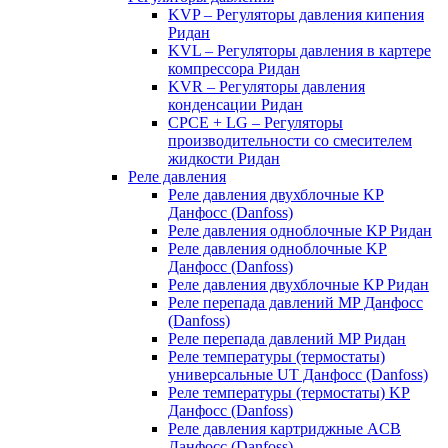
KVP – Регуляторы давления кипения
Ридан
KVL – Регуляторы давления в картере
компрессора Ридан
KVR – Регуляторы давления
конденсации Ридан
CPCE + LG – Регуляторы
производительности со смесителем
жидкости Ридан
Реле давления
Реле давления двухблочные KP
Данфосс (Danfoss)
Реле давления одноблочные KP Ридан
Реле давления одноблочные KP
Данфосс (Danfoss)
Реле давления двухблочные KP Ридан
Реле перепада давлений MP Данфосс
(Danfoss)
Реле перепада давлений MP Ридан
Реле температуры (термостаты)
универсальные UT Данфосс (Danfoss)
Реле температуры (термостаты) KP
Данфосс (Danfoss)
Реле давления картриджные ACB
Данфосс (Danfoss)