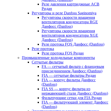
Реле давления картриджные ACB
Ридан
Регуляторы и реле Danfoss Saginomiya
Регуляторы скорости вращения
вентиляторов конденсатора RGE
Данфосс (Danfoss)
Регуляторы скорости вращения
вентиляторов конденсатора XGE
Данфосс (Danfoss)
Реле протока FQS Данфосс (Danfoss)
Реле протока
Реле протока FQS Ридан
Промышленные холодильные компоненты
Сетчатые фильтры
FA — сетчатый фильтр с фланцевым
присоединением Данфосс (Danfoss)
FIA — сетчатые фильтры Ридан
FIA — корпус фильтра Данфосс
(Danfoss)
FIA SS — корпус фильтра из
нержавеющей стали Данфосс (Danfoss)
Фильтрующие сетки для FIA Ридан
FIA — фильтрующий элемент Данфосс
(Danfoss)