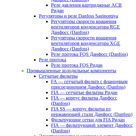
Реле давления картриджные ACB
Ридан
Регуляторы и реле Danfoss Saginomiya
Регуляторы скорости вращения
вентиляторов конденсатора RGE
Данфосс (Danfoss)
Регуляторы скорости вращения
вентиляторов конденсатора XGE
Данфосс (Danfoss)
Реле протока FQS Данфосс (Danfoss)
Реле протока
Реле протока FQS Ридан
Промышленные холодильные компоненты
Сетчатые фильтры
FA — сетчатый фильтр с фланцевым
присоединением Данфосс (Danfoss)
FIA — сетчатые фильтры Ридан
FIA — корпус фильтра Данфосс
(Danfoss)
FIA SS — корпус фильтра из
нержавеющей стали Данфосс (Danfoss)
Фильтрующие сетки для FIA Ридан
FIA — фильтрующий элемент Данфосс
(Danfoss)