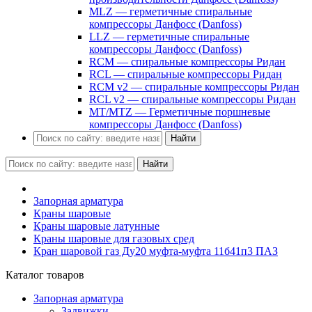
MLZ — герметичные спиральные
компрессоры Данфосс (Danfoss)
LLZ — герметичные спиральные
компрессоры Данфосс (Danfoss)
RCM — спиральные компрессоры Ридан
RCL — спиральные компрессоры Ридан
RCM v2 — спиральные компрессоры Ридан
RCL v2 — спиральные компрессоры Ридан
MT/MTZ — Герметичные поршневые
компрессоры Данфосс (Danfoss)
Найти
Найти
Запорная арматура
Краны шаровые
Краны шаровые латунные
Краны шаровые для газовых сред
Кран шаровой газ Ду20 муфта-муфта 11б41п3 ПАЗ
Каталог товаров
Запорная арматура
Задвижки