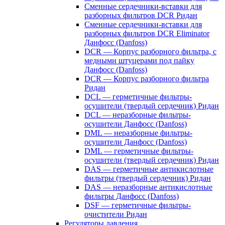
Сменные сердечники-вставки для
разборных фильтров DCR Ридан
Сменные сердечники-вставки для
разборных фильтров DCR Eliminator
Данфосс (Danfoss)
DCR — Корпус разборного фильтра, с
медными штуцерами под пайку
Данфосс (Danfoss)
DCR — Корпус разборного фильтра
Ридан
DCL — герметичные фильтры-
осушители (твердый сердечник) Ридан
DCL — неразборные фильтры-
осушители Данфосс (Danfoss)
DML — неразборные фильтры-
осушители Данфосс (Danfoss)
DML — герметичные фильтры-
осушители (твердый сердечник) Ридан
DAS — герметичные антикислотные
фильтры (твердый сердечник) Ридан
DAS — неразборные антикислотные
фильтры Данфосс (Danfoss)
DSF — герметичные фильтры-
очистители Ридан
Регуляторы давления