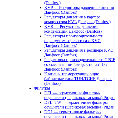
(Danfoss)
KVP — Регуляторы давления кипения
Данфосс (Danfoss)
Регуляторы давления в картере
компрессора KVL Данфосс (Danfoss)
KVR — Регуляторы давления
конденсации Данфосс (Danfoss)
Регуляторы производительности
перепуском горячего газа KVC
Данфосс (Danfoss)
Регуляторы давления в ресивере KVD
Данфосс (Danfoss)
Регуляторы производительности CPCE
со смесителями "жидкость-газ" LG
Данфосс (Danfoss)
Клапаны терморегулирующие
байпасные типа TUH/TCHE Данфосс
(Danfoss)
Фильтры
DFL — герметичные фильтры-
осушители (шариковая засыпка) Ридан
DFL_TW — герметичные фильтры-
осушители (шариковая засыпка) Ридан
DGL — герметичные фильтры-
осушители (шариковая засыпка) Ридан