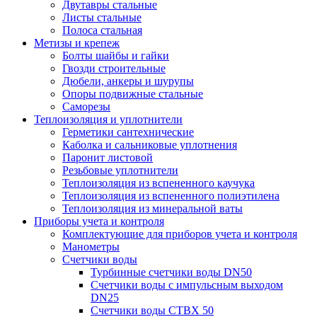
Двутавры стальные
Листы стальные
Полоса стальная
Метизы и крепеж
Болты шайбы и гайки
Гвозди строительные
Дюбели, анкеры и шурупы
Опоры подвижные стальные
Саморезы
Теплоизоляция и уплотнители
Герметики сантехнические
Каболка и сальниковые уплотнения
Паронит листовой
Резьбовые уплотнители
Теплоизоляция из вспененного каучука
Теплоизоляция из вспененного полиэтилена
Теплоизоляция из минеральной ваты
Приборы учета и контроля
Комплектующие для приборов учета и контроля
Манометры
Счетчики воды
Турбинные счетчики воды DN50
Счетчики воды с импульсным выходом
DN25
Счетчики воды СТВХ 50