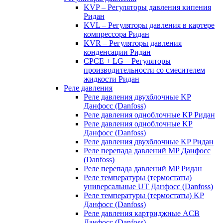
KVP – Регуляторы давления кипения
Ридан
KVL – Регуляторы давления в картере
компрессора Ридан
KVR – Регуляторы давления
конденсации Ридан
CPCE + LG – Регуляторы
производительности со смесителем
жидкости Ридан
Реле давления
Реле давления двухблочные KP
Данфосс (Danfoss)
Реле давления одноблочные KP Ридан
Реле давления одноблочные KP
Данфосс (Danfoss)
Реле давления двухблочные KP Ридан
Реле перепада давлений MP Данфосс
(Danfoss)
Реле перепада давлений MP Ридан
Реле температуры (термостаты)
универсальные UT Данфосс (Danfoss)
Реле температуры (термостаты) KP
Данфосс (Danfoss)
Реле давления картриджные ACB
Данфосс (Danfoss)