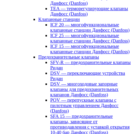
Данфосс (Danfoss)
TEA — терморегулирующие клапаны
Данфосс (Danfoss)
Клапанные станции
ICF 20 — многофункциональные
клапанные станции Данфосс (Danfoss)
ICF 25 — многофункциональные
клапанные станции Данфосс (Danfoss)
ICF 15 — многофункциональные
клапанные станции Данфосс (Danfoss)
Предохранительные клапаны
SFV-R — предохранительные клапаны
Ридан
DSV — переключающие устройства
Ридан
DSV — многоходовые запорные
клапаны для предохранительных
клапанов Данфосс (Danfoss)
POV — перепускные клапаны с
пилотным управлением Данфосс
(Danfoss)
SFA 15 — предохранительные
клапаны, зависящие от
противодавления с уставкой открытия
10-40 бар Данфосс (Danfoss)