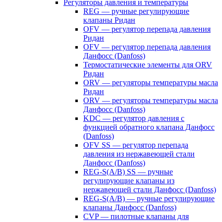
Регуляторы давления и температуры
REG — ручные регулирующие
клапаны Ридан
OFV — регулятор перепада давления
Ридан
OFV — регулятор перепада давления
Данфосс (Danfoss)
Термостатические элементы для ORV
Ридан
ORV — регуляторы температуры масла
Ридан
ORV — регуляторы температуры масла
Данфосс (Danfoss)
KDC — регулятор давления с
функцией обратного клапана Данфосс
(Danfoss)
OFV SS — регулятор перепада
давления из нержавеющей стали
Данфосс (Danfoss)
REG-S(A/B) SS — ручные
регулирующие клапаны из
нержавеющей стали Данфосс (Danfoss)
REG-S(A/B) — ручные регулирующие
клапаны Данфосс (Danfoss)
CVP — пилотные клапаны для