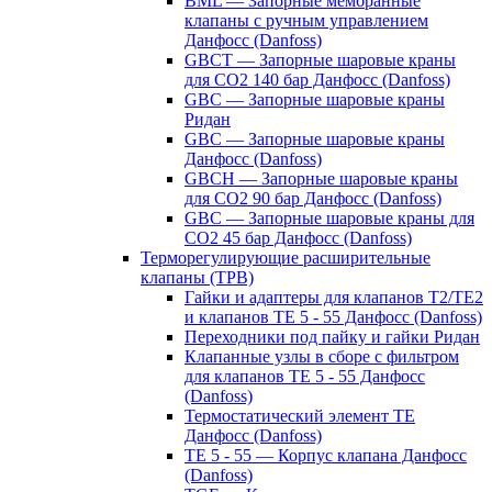
BML — Запорные мембранные
клапаны с ручным управлением
Данфосс (Danfoss)
GBCT — Запорные шаровые краны
для CO2 140 бар Данфосс (Danfoss)
GBC — Запорные шаровые краны
Ридан
GBC — Запорные шаровые краны
Данфосс (Danfoss)
GBCH — Запорные шаровые краны
для CO2 90 бар Данфосс (Danfoss)
GBC — Запорные шаровые краны для
CO2 45 бар Данфосс (Danfoss)
Терморегулирующие расширительные
клапаны (ТРВ)
Гайки и адаптеры для клапанов T2/TE2
и клапанов TE 5 - 55 Данфосс (Danfoss)
Переходники под пайку и гайки Ридан
Клапанные узлы в сборе с фильтром
для клапанов TE 5 - 55 Данфосс
(Danfoss)
Термостатический элемент TE
Данфосс (Danfoss)
TE 5 - 55 — Корпус клапана Данфосс
(Danfoss)