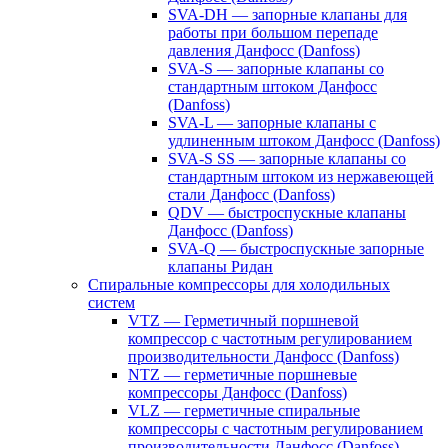
SVA-DH — запорные клапаны для
работы при большом перепаде
давления Данфосс (Danfoss)
SVA-S — запорные клапаны со
стандартным штоком Данфосс
(Danfoss)
SVA-L — запорные клапаны с
удлиненным штоком Данфосс (Danfoss)
SVA-S SS — запорные клапаны со
стандартным штоком из нержавеющей
стали Данфосс (Danfoss)
QDV — быстроспускные клапаны
Данфосс (Danfoss)
SVA-Q — быстроспускные запорные
клапаны Ридан
Спиральные компрессоры для холодильных
систем
VTZ — Герметичный поршневой
компрессор с частотным регулированием
производительности Данфосс (Danfoss)
NTZ — герметичные поршневые
компрессоры Данфосс (Danfoss)
VLZ — герметичные спиральные
компрессоры с частотным регулированием
производительности Данфосс (Danfoss)