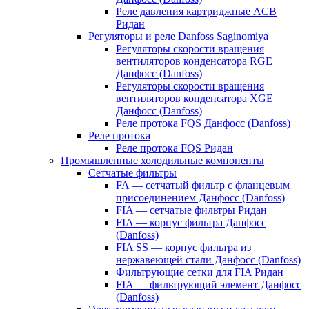
Реле давления картриджные ACB
Ридан
Регуляторы и реле Danfoss Saginomiya
Регуляторы скорости вращения
вентиляторов конденсатора RGE
Данфосс (Danfoss)
Регуляторы скорости вращения
вентиляторов конденсатора XGE
Данфосс (Danfoss)
Реле протока FQS Данфосс (Danfoss)
Реле протока
Реле протока FQS Ридан
Промышленные холодильные компоненты
Сетчатые фильтры
FA — сетчатый фильтр с фланцевым
присоединением Данфосс (Danfoss)
FIA — сетчатые фильтры Ридан
FIA — корпус фильтра Данфосс
(Danfoss)
FIA SS — корпус фильтра из
нержавеющей стали Данфосс (Danfoss)
Фильтрующие сетки для FIA Ридан
FIA — фильтрующий элемент Данфосс
(Danfoss)