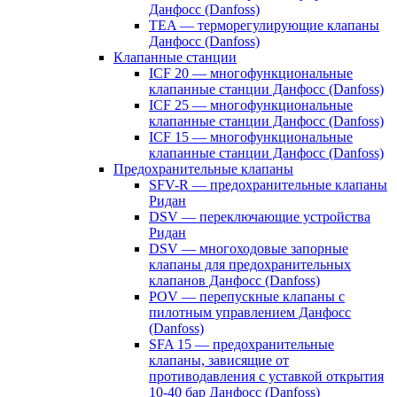
Данфосс (Danfoss)
TEA — терморегулирующие клапаны
Данфосс (Danfoss)
Клапанные станции
ICF 20 — многофункциональные
клапанные станции Данфосс (Danfoss)
ICF 25 — многофункциональные
клапанные станции Данфосс (Danfoss)
ICF 15 — многофункциональные
клапанные станции Данфосс (Danfoss)
Предохранительные клапаны
SFV-R — предохранительные клапаны
Ридан
DSV — переключающие устройства
Ридан
DSV — многоходовые запорные
клапаны для предохранительных
клапанов Данфосс (Danfoss)
POV — перепускные клапаны с
пилотным управлением Данфосс
(Danfoss)
SFA 15 — предохранительные
клапаны, зависящие от
противодавления с уставкой открытия
10-40 бар Данфосс (Danfoss)