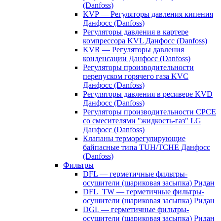
(Danfoss)
KVP — Регуляторы давления кипения
Данфосс (Danfoss)
Регуляторы давления в картере
компрессора KVL Данфосс (Danfoss)
KVR — Регуляторы давления
конденсации Данфосс (Danfoss)
Регуляторы производительности
перепуском горячего газа KVC
Данфосс (Danfoss)
Регуляторы давления в ресивере KVD
Данфосс (Danfoss)
Регуляторы производительности CPCE
со смесителями "жидкость-газ" LG
Данфосс (Danfoss)
Клапаны терморегулирующие
байпасные типа TUH/TCHE Данфосс
(Danfoss)
Фильтры
DFL — герметичные фильтры-
осушители (шариковая засыпка) Ридан
DFL_TW — герметичные фильтры-
осушители (шариковая засыпка) Ридан
DGL — герметичные фильтры-
осушители (шариковая засыпка) Ридан