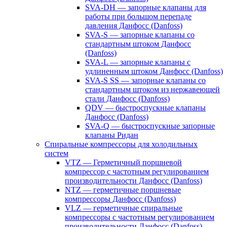
SVA-DH — запорные клапаны для
работы при большом перепаде
давления Данфосс (Danfoss)
SVA-S — запорные клапаны со
стандартным штоком Данфосс
(Danfoss)
SVA-L — запорные клапаны с
удлиненным штоком Данфосс (Danfoss)
SVA-S SS — запорные клапаны со
стандартным штоком из нержавеющей
стали Данфосс (Danfoss)
QDV — быстроспускные клапаны
Данфосс (Danfoss)
SVA-Q — быстроспускные запорные
клапаны Ридан
Спиральные компрессоры для холодильных
систем
VTZ — Герметичный поршневой
компрессор с частотным регулированием
производительности Данфосс (Danfoss)
NTZ — герметичные поршневые
компрессоры Данфосс (Danfoss)
VLZ — герметичные спиральные
компрессоры с частотным регулированием
производительности Данфосс (Danfoss)