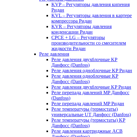
KVP – Регуляторы давления кипения
Ридан
KVL – Регуляторы давления в картере
компрессора Ридан
KVR – Регуляторы давления
конденсации Ридан
CPCE + LG – Регуляторы
производительности со смесителем
жидкости Ридан
Реле давления
Реле давления двухблочные KP
Данфосс (Danfoss)
Реле давления одноблочные KP Ридан
Реле давления одноблочные KP
Данфосс (Danfoss)
Реле давления двухблочные KP Ридан
Реле перепада давлений MP Данфосс
(Danfoss)
Реле перепада давлений MP Ридан
Реле температуры (термостаты)
универсальные UT Данфосс (Danfoss)
Реле температуры (термостаты) KP
Данфосс (Danfoss)
Реле давления картриджные ACB
Данфосс (Danfoss)