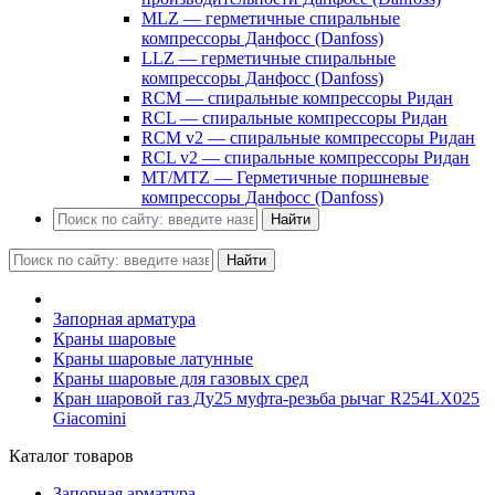
MLZ — герметичные спиральные
компрессоры Данфосс (Danfoss)
LLZ — герметичные спиральные
компрессоры Данфосс (Danfoss)
RCM — спиральные компрессоры Ридан
RCL — спиральные компрессоры Ридан
RCM v2 — спиральные компрессоры Ридан
RCL v2 — спиральные компрессоры Ридан
MT/MTZ — Герметичные поршневые
компрессоры Данфосс (Danfoss)
Найти
Найти
Запорная арматура
Краны шаровые
Краны шаровые латунные
Краны шаровые для газовых сред
Кран шаровой газ Ду25 муфта-резьба рычаг R254LX025
Giacomini
Каталог товаров
Запорная арматура