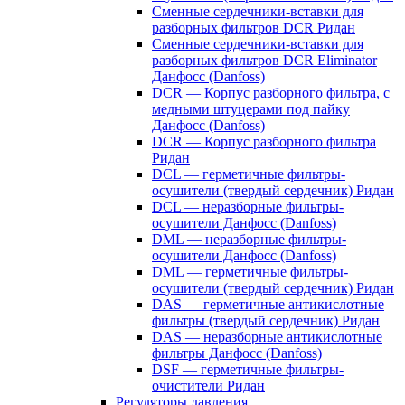
Сменные сердечники-вставки для
разборных фильтров DCR Ридан
Сменные сердечники-вставки для
разборных фильтров DCR Eliminator
Данфосс (Danfoss)
DCR — Корпус разборного фильтра, с
медными штуцерами под пайку
Данфосс (Danfoss)
DCR — Корпус разборного фильтра
Ридан
DCL — герметичные фильтры-
осушители (твердый сердечник) Ридан
DCL — неразборные фильтры-
осушители Данфосс (Danfoss)
DML — неразборные фильтры-
осушители Данфосс (Danfoss)
DML — герметичные фильтры-
осушители (твердый сердечник) Ридан
DAS — герметичные антикислотные
фильтры (твердый сердечник) Ридан
DAS — неразборные антикислотные
фильтры Данфосс (Danfoss)
DSF — герметичные фильтры-
очистители Ридан
Регуляторы давления