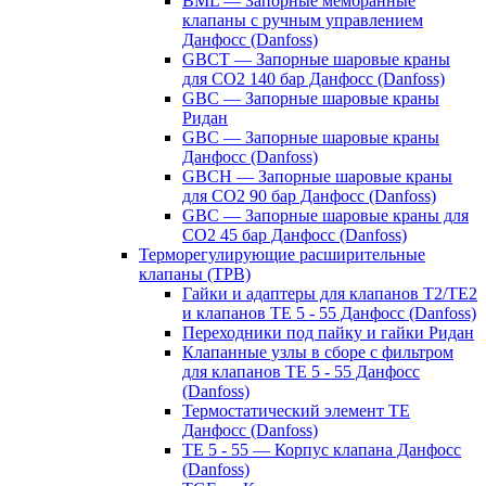
BML — Запорные мембранные
клапаны с ручным управлением
Данфосс (Danfoss)
GBCT — Запорные шаровые краны
для CO2 140 бар Данфосс (Danfoss)
GBC — Запорные шаровые краны
Ридан
GBC — Запорные шаровые краны
Данфосс (Danfoss)
GBCH — Запорные шаровые краны
для CO2 90 бар Данфосс (Danfoss)
GBC — Запорные шаровые краны для
CO2 45 бар Данфосс (Danfoss)
Терморегулирующие расширительные
клапаны (ТРВ)
Гайки и адаптеры для клапанов T2/TE2
и клапанов TE 5 - 55 Данфосс (Danfoss)
Переходники под пайку и гайки Ридан
Клапанные узлы в сборе с фильтром
для клапанов TE 5 - 55 Данфосс
(Danfoss)
Термостатический элемент TE
Данфосс (Danfoss)
TE 5 - 55 — Корпус клапана Данфосс
(Danfoss)