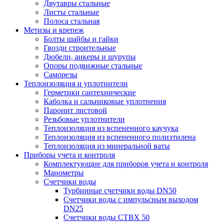
Двутавры стальные
Листы стальные
Полоса стальная
Метизы и крепеж
Болты шайбы и гайки
Гвозди строительные
Дюбели, анкеры и шурупы
Опоры подвижные стальные
Саморезы
Теплоизоляция и уплотнители
Герметики сантехнические
Каболка и сальниковые уплотнения
Паронит листовой
Резьбовые уплотнители
Теплоизоляция из вспененного каучука
Теплоизоляция из вспененного полиэтилена
Теплоизоляция из минеральной ваты
Приборы учета и контроля
Комплектующие для приборов учета и контроля
Манометры
Счетчики воды
Турбинные счетчики воды DN50
Счетчики воды с импульсным выходом
DN25
Счетчики воды СТВХ 50