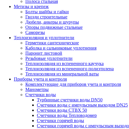
Полоса стальная
Метизы и крепеж
Болты шайбы и гайки
Гвозди строительные
Дюбели, анкеры и шурупы
Опоры подвижные стальные
Саморезы
Теплоизоляция и уплотнители
Герметики сантехнические
Каболка и сальниковые уплотнения
Паронит листовой
Резьбовые уплотнители
Теплоизоляция из вспененного каучука
Теплоизоляция из вспененного полиэтилена
Теплоизоляция из минеральной ваты
Приборы учета и контроля
Комплектующие для приборов учета и контроля
Манометры
Счетчики воды
Турбинные счетчики воды DN50
Счетчики воды с импульсным выходом DN25
Счетчики воды СТВХ 50
Счетчики воды Тепловодомер
Счетчики горячей воды
Счетчики горячей воды с импульсным выход