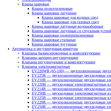
Краны шаровые
Краны полиэтиленовые
Краны шаровые латунные
Краны шаровые для водных сред
Краны шаровые для газовых сред
Краны шаровые латунные водоразборные
Краны шаровые латунные со спускным устро
Краны шаровые полипропиленовые
Краны шаровые стальные
Краны шаровые чугунные
Автоматика и регулирующая арматура
Клапаны балансировочные и комплектующие
Клапаны запорно-регулирующие
Клапаны регулирующие и комплектующие
Клапаны электромагнитные
EV220WR (65-100) — двухпозиционные двухх
EV225R — двухпозиционные двухходовые эле
EV210R — двухпозиционные двухходовые эле
EV220B — двухходовые электромагнитные кл
EV214R — двухпозиционные двухходовые эле
EV250B — двухходовые электромагнитные кл
EV225B — двухходовые электромагнитные кла
EV220R — двухпозиционные двухходовые эл
EV250R — двухпозиционные двухходовые эл