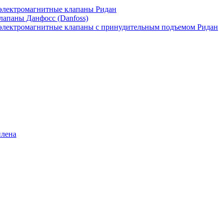
лектромагнитные клапаны Ридан
апаны Данфосс (Danfoss)
лектромагнитные клапаны с принудительным подъемом Ридан
илена