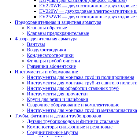
Катушки для клапанов Данфосс (Danfoss)
EV220WR — двухпозиционные двухходовые э
EV220W — двухходовые электромагнитные кл
EV252WR — двухпозиционные двухходовые э
Предохранительная и защитная арматура
Клапаны обратные
Клапаны предохранительные
Фазоразделительная арматура
Вантузы
Воздухоотводчики
Конденсатоотводчики
Фильтры грубой очистки
Грязевики абонентские
Инструменты и оборудование
Инструменты для монтажа труб из полипропилена
Инструменты для монтажа труб из сшитого полиэт
Инструменты для обработки стальных труб
Инструменты для прочистки
Круги для резки и шлифовки
Сварочное оборудование и комплектующие
Инструменты для монтажа труб из металлопластика
Трубы, фитинги и детали трубопроводов
Детали трубопроводов и фитинги стальные
Компенсаторы сильфонные и резиновые
Соединительные муфты