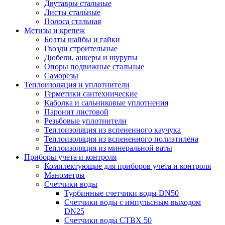
Двутавры стальные
Листы стальные
Полоса стальная
Метизы и крепеж
Болты шайбы и гайки
Гвозди строительные
Дюбели, анкеры и шурупы
Опоры подвижные стальные
Саморезы
Теплоизоляция и уплотнители
Герметики сантехнические
Каболка и сальниковые уплотнения
Паронит листовой
Резьбовые уплотнители
Теплоизоляция из вспененного каучука
Теплоизоляция из вспененного полиэтилена
Теплоизоляция из минеральной ваты
Приборы учета и контроля
Комплектующие для приборов учета и контроля
Манометры
Счетчики воды
Турбинные счетчики воды DN50
Счетчики воды с импульсным выходом
DN25
Счетчики воды СТВХ 50