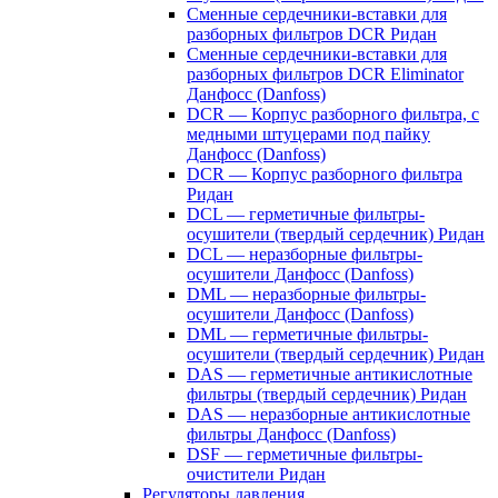
Сменные сердечники-вставки для
разборных фильтров DCR Ридан
Сменные сердечники-вставки для
разборных фильтров DCR Eliminator
Данфосс (Danfoss)
DCR — Корпус разборного фильтра, с
медными штуцерами под пайку
Данфосс (Danfoss)
DCR — Корпус разборного фильтра
Ридан
DCL — герметичные фильтры-
осушители (твердый сердечник) Ридан
DCL — неразборные фильтры-
осушители Данфосс (Danfoss)
DML — неразборные фильтры-
осушители Данфосс (Danfoss)
DML — герметичные фильтры-
осушители (твердый сердечник) Ридан
DAS — герметичные антикислотные
фильтры (твердый сердечник) Ридан
DAS — неразборные антикислотные
фильтры Данфосс (Danfoss)
DSF — герметичные фильтры-
очистители Ридан
Регуляторы давления