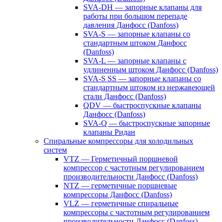
SVA-DH — запорные клапаны для
работы при большом перепаде
давления Данфосс (Danfoss)
SVA-S — запорные клапаны со
стандартным штоком Данфосс
(Danfoss)
SVA-L — запорные клапаны с
удлиненным штоком Данфосс (Danfoss)
SVA-S SS — запорные клапаны со
стандартным штоком из нержавеющей
стали Данфосс (Danfoss)
QDV — быстроспускные клапаны
Данфосс (Danfoss)
SVA-Q — быстроспускные запорные
клапаны Ридан
Спиральные компрессоры для холодильных
систем
VTZ — Герметичный поршневой
компрессор с частотным регулированием
производительности Данфосс (Danfoss)
NTZ — герметичные поршневые
компрессоры Данфосс (Danfoss)
VLZ — герметичные спиральные
компрессоры с частотным регулированием
производительности Данфосс (Danfoss)