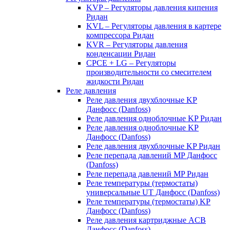
KVP – Регуляторы давления кипения
Ридан
KVL – Регуляторы давления в картере
компрессора Ридан
KVR – Регуляторы давления
конденсации Ридан
CPCE + LG – Регуляторы
производительности со смесителем
жидкости Ридан
Реле давления
Реле давления двухблочные KP
Данфосс (Danfoss)
Реле давления одноблочные KP Ридан
Реле давления одноблочные KP
Данфосс (Danfoss)
Реле давления двухблочные KP Ридан
Реле перепада давлений MP Данфосс
(Danfoss)
Реле перепада давлений MP Ридан
Реле температуры (термостаты)
универсальные UT Данфосс (Danfoss)
Реле температуры (термостаты) KP
Данфосс (Danfoss)
Реле давления картриджные ACB
Данфосс (Danfoss)