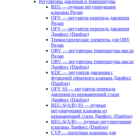
Регуляторы давления и температуры
REG — ручные регулирующие
клапаны Ридан
OFV — регулятор перепада давления
Ридан
OFV — регулятор перепада давления
Данфосс (Danfoss)
Термостатические элементы для ORV
Ридан
ORV — регуляторы температуры масла
Ридан
ORV — регуляторы температуры масла
Данфосс (Danfoss)
KDC — регулятор давления с
функцией обратного клапана Данфосс
(Danfoss)
OFV SS — регулятор перепада
давления из нержавеющей стали
Данфосс (Danfoss)
REG-S(A/B) SS — ручные
регулирующие клапаны из
нержавеющей стали Данфосс (Danfoss)
REG-S(A/B) — ручные регулирующие
клапаны Данфосс (Danfoss)
CVP — пилотные клапаны для