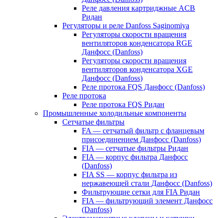
Реле давления картриджные ACB
Ридан
Регуляторы и реле Danfoss Saginomiya
Регуляторы скорости вращения
вентиляторов конденсатора RGE
Данфосс (Danfoss)
Регуляторы скорости вращения
вентиляторов конденсатора XGE
Данфосс (Danfoss)
Реле протока FQS Данфосс (Danfoss)
Реле протока
Реле протока FQS Ридан
Промышленные холодильные компоненты
Сетчатые фильтры
FA — сетчатый фильтр с фланцевым
присоединением Данфосс (Danfoss)
FIA — сетчатые фильтры Ридан
FIA — корпус фильтра Данфосс
(Danfoss)
FIA SS — корпус фильтра из
нержавеющей стали Данфосс (Danfoss)
Фильтрующие сетки для FIA Ридан
FIA — фильтрующий элемент Данфосс
(Danfoss)