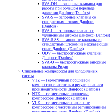
SVA-DH — запорные клапаны для
работы при большом перепаде
давления Данфосс (Danfoss)
SVA-S — запорные клапаны со
стандартным штоком Данфосс
(Danfoss)
SVA-L — запорные клапаны с
удлиненным штоком Данфосс (Danfoss)
SVA-S SS — запорные клапаны со
стандартным штоком из нержавеющей
стали Данфосс (Danfoss)
QDV — быстроспускные клапаны
Данфосс (Danfoss)
SVA-Q — быстроспускные запорные
клапаны Ридан
Спиральные компрессоры для холодильных
систем
VTZ — Герметичный поршневой
компрессор с частотным регулированием
производительности Данфосс (Danfoss)
NTZ — герметичные поршневые
компрессоры Данфосс (Danfoss)
VLZ — герметичные спиральные
компрессоры с частотным регулированием
производительности Данфосс (Danfoss)