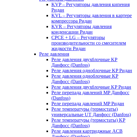
KVP – Регуляторы давления кипения
Ридан
KVL – Регуляторы давления в картере
компрессора Ридан
KVR – Регуляторы давления
конденсации Ридан
CPCE + LG – Регуляторы
производительности со смесителем
жидкости Ридан
Реле давления
Реле давления двухблочные KP
Данфосс (Danfoss)
Реле давления одноблочные KP Ридан
Реле давления одноблочные KP
Данфосс (Danfoss)
Реле давления двухблочные KP Ридан
Реле перепада давлений MP Данфосс
(Danfoss)
Реле перепада давлений MP Ридан
Реле температуры (термостаты)
универсальные UT Данфосс (Danfoss)
Реле температуры (термостаты) KP
Данфосс (Danfoss)
Реле давления картриджные ACB
Данфосс (Danfoss)