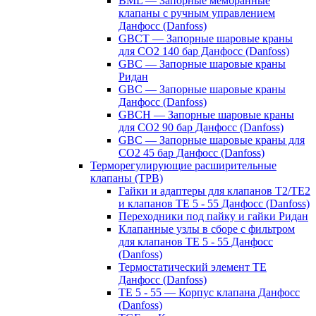
BML — Запорные мембранные
клапаны с ручным управлением
Данфосс (Danfoss)
GBCT — Запорные шаровые краны
для CO2 140 бар Данфосс (Danfoss)
GBC — Запорные шаровые краны
Ридан
GBC — Запорные шаровые краны
Данфосс (Danfoss)
GBCH — Запорные шаровые краны
для CO2 90 бар Данфосс (Danfoss)
GBC — Запорные шаровые краны для
CO2 45 бар Данфосс (Danfoss)
Терморегулирующие расширительные
клапаны (ТРВ)
Гайки и адаптеры для клапанов T2/TE2
и клапанов TE 5 - 55 Данфосс (Danfoss)
Переходники под пайку и гайки Ридан
Клапанные узлы в сборе с фильтром
для клапанов TE 5 - 55 Данфосс
(Danfoss)
Термостатический элемент TE
Данфосс (Danfoss)
TE 5 - 55 — Корпус клапана Данфосс
(Danfoss)