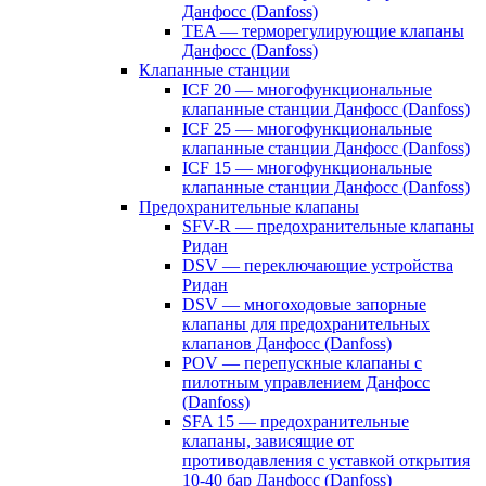
Данфосс (Danfoss)
TEA — терморегулирующие клапаны
Данфосс (Danfoss)
Клапанные станции
ICF 20 — многофункциональные
клапанные станции Данфосс (Danfoss)
ICF 25 — многофункциональные
клапанные станции Данфосс (Danfoss)
ICF 15 — многофункциональные
клапанные станции Данфосс (Danfoss)
Предохранительные клапаны
SFV-R — предохранительные клапаны
Ридан
DSV — переключающие устройства
Ридан
DSV — многоходовые запорные
клапаны для предохранительных
клапанов Данфосс (Danfoss)
POV — перепускные клапаны с
пилотным управлением Данфосс
(Danfoss)
SFA 15 — предохранительные
клапаны, зависящие от
противодавления с уставкой открытия
10-40 бар Данфосс (Danfoss)