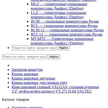
MLZ — герметичные спиральные
компрессоры Данфосс (Danfoss)
LLZ — герметичные спиральные
компрессоры Данфосс (Danfoss)
RCM — спиральные компрессоры Ридан
RCL — спиральные компрессоры Ридан
RCM v2 — спиральные компрессоры Ридан
RCL v2 — спиральные компрессоры Ридан
MT/MTZ — Герметичные поршневые
компрессоры Данфосс (Danfoss)
Найти
Найти
Запорная арматура
Краны шаровые
Краны шаровые латунные
Краны шаровые для газовых сред
Кран шаровый газовый VALGAS, стальная рукоятка
1/2" муфта-муфта артикул VT.271.N.04 VALTEC
Каталог товаров
Запорная арматура