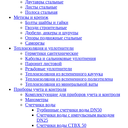
Двутавры стальные
Листы стальные
Полоса стальная
Метизы и крепеж
Болты шайбы и гайки
Гвозди строительные
Дюбели, анкеры и шурупы
Опоры подвижные стальные
Саморезы
Теплоизоляция и уплотнители
Герметики сантехнические
Каболка и сальниковые уплотнения
Паронит листовой
Резьбовые уплотнители
Теплоизоляция из вспененного каучука
Теплоизоляция из вспененного полиэтилена
Теплоизоляция из минеральной ваты
Приборы учета и контроля
Комплектующие для приборов учета и контроля
Манометры
Счетчики воды
Турбинные счетчики воды DN50
Счетчики воды с импульсным выходом
DN25
Счетчики воды СТВХ 50