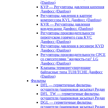
(Danfoss)
KVP — Регуляторы давления кипения
Данфосс (Danfoss)
Регуляторы давления в картере
компрессора KVL Данфосс (Danfoss)
KVR — Регуляторы давления
конденсации Данфосс (Danfoss)
Регуляторы производительности
перепуском горячего газа KVC
Данфосс (Danfoss)
Регуляторы давления в ресивере KVD
Данфосс (Danfoss)
Регуляторы производительности CPCE
со смесителями "жидкость-газ" LG
Данфосс (Danfoss)
Клапаны терморегулирующие
байпасные типа TUH/TCHE Данфосс
(Danfoss)
Фильтры
DFL — герметичные фильтры-
осушители (шариковая засыпка) Ридан
DFL_TW — герметичные фильтры-
осушители (шариковая засыпка) Ридан
DGL — герметичные фильтры-
осушители (шариковая засыпка) Ридан