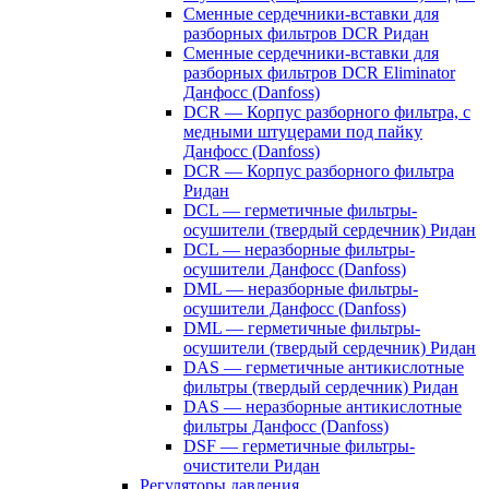
Сменные сердечники-вставки для
разборных фильтров DCR Ридан
Сменные сердечники-вставки для
разборных фильтров DCR Eliminator
Данфосс (Danfoss)
DCR — Корпус разборного фильтра, с
медными штуцерами под пайку
Данфосс (Danfoss)
DCR — Корпус разборного фильтра
Ридан
DCL — герметичные фильтры-
осушители (твердый сердечник) Ридан
DCL — неразборные фильтры-
осушители Данфосс (Danfoss)
DML — неразборные фильтры-
осушители Данфосс (Danfoss)
DML — герметичные фильтры-
осушители (твердый сердечник) Ридан
DAS — герметичные антикислотные
фильтры (твердый сердечник) Ридан
DAS — неразборные антикислотные
фильтры Данфосс (Danfoss)
DSF — герметичные фильтры-
очистители Ридан
Регуляторы давления