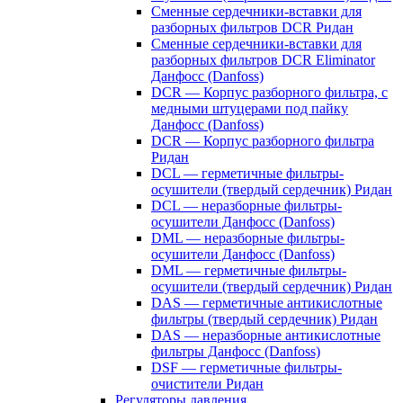
Сменные сердечники-вставки для
разборных фильтров DCR Ридан
Сменные сердечники-вставки для
разборных фильтров DCR Eliminator
Данфосс (Danfoss)
DCR — Корпус разборного фильтра, с
медными штуцерами под пайку
Данфосс (Danfoss)
DCR — Корпус разборного фильтра
Ридан
DCL — герметичные фильтры-
осушители (твердый сердечник) Ридан
DCL — неразборные фильтры-
осушители Данфосс (Danfoss)
DML — неразборные фильтры-
осушители Данфосс (Danfoss)
DML — герметичные фильтры-
осушители (твердый сердечник) Ридан
DAS — герметичные антикислотные
фильтры (твердый сердечник) Ридан
DAS — неразборные антикислотные
фильтры Данфосс (Danfoss)
DSF — герметичные фильтры-
очистители Ридан
Регуляторы давления