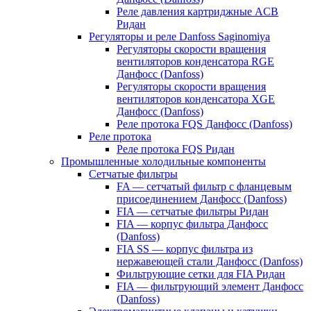
Реле давления картриджные ACB
Ридан
Регуляторы и реле Danfoss Saginomiya
Регуляторы скорости вращения
вентиляторов конденсатора RGE
Данфосс (Danfoss)
Регуляторы скорости вращения
вентиляторов конденсатора XGE
Данфосс (Danfoss)
Реле протока FQS Данфосс (Danfoss)
Реле протока
Реле протока FQS Ридан
Промышленные холодильные компоненты
Сетчатые фильтры
FA — сетчатый фильтр с фланцевым
присоединением Данфосс (Danfoss)
FIA — сетчатые фильтры Ридан
FIA — корпус фильтра Данфосс
(Danfoss)
FIA SS — корпус фильтра из
нержавеющей стали Данфосс (Danfoss)
Фильтрующие сетки для FIA Ридан
FIA — фильтрующий элемент Данфосс
(Danfoss)