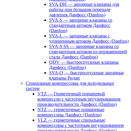
SVA-DH — запорные клапаны для
работы при большом перепаде
давления Данфосс (Danfoss)
SVA-S — запорные клапаны со
стандартным штоком Данфосс
(Danfoss)
SVA-L — запорные клапаны с
удлиненным штоком Данфосс (Danfoss)
SVA-S SS — запорные клапаны со
стандартным штоком из нержавеющей
стали Данфосс (Danfoss)
QDV — быстроспускные клапаны
Данфосс (Danfoss)
SVA-Q — быстроспускные запорные
клапаны Ридан
Спиральные компрессоры для холодильных
систем
VTZ — Герметичный поршневой
компрессор с частотным регулированием
производительности Данфосс (Danfoss)
NTZ — герметичные поршневые
компрессоры Данфосс (Danfoss)
VLZ — герметичные спиральные
компрессоры с частотным регулированием
производительности Данфосс (Danfoss)