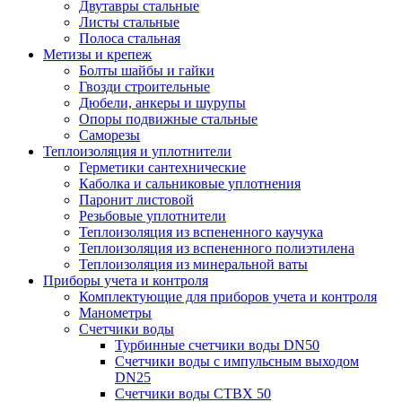
Двутавры стальные
Листы стальные
Полоса стальная
Метизы и крепеж
Болты шайбы и гайки
Гвозди строительные
Дюбели, анкеры и шурупы
Опоры подвижные стальные
Саморезы
Теплоизоляция и уплотнители
Герметики сантехнические
Каболка и сальниковые уплотнения
Паронит листовой
Резьбовые уплотнители
Теплоизоляция из вспененного каучука
Теплоизоляция из вспененного полиэтилена
Теплоизоляция из минеральной ваты
Приборы учета и контроля
Комплектующие для приборов учета и контроля
Манометры
Счетчики воды
Турбинные счетчики воды DN50
Счетчики воды с импульсным выходом
DN25
Счетчики воды СТВХ 50