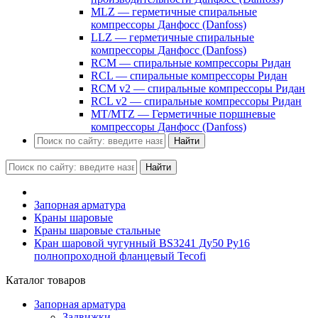
MLZ — герметичные спиральные
компрессоры Данфосс (Danfoss)
LLZ — герметичные спиральные
компрессоры Данфосс (Danfoss)
RCM — спиральные компрессоры Ридан
RCL — спиральные компрессоры Ридан
RCM v2 — спиральные компрессоры Ридан
RCL v2 — спиральные компрессоры Ридан
MT/MTZ — Герметичные поршневые
компрессоры Данфосс (Danfoss)
Найти
Найти
Запорная арматура
Краны шаровые
Краны шаровые стальные
Кран шаровой чугунный BS3241 Ду50 Ру16
полнопроходной фланцевый Tecofi
Каталог товаров
Запорная арматура
Задвижки