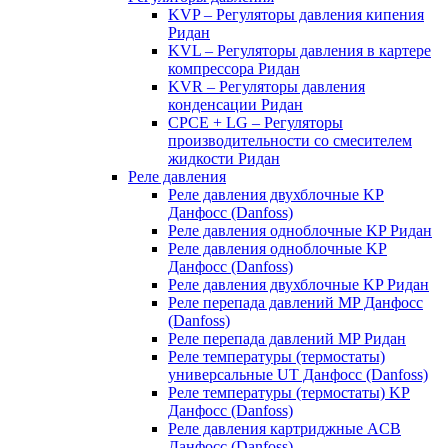
KVP – Регуляторы давления кипения
Ридан
KVL – Регуляторы давления в картере
компрессора Ридан
KVR – Регуляторы давления
конденсации Ридан
CPCE + LG – Регуляторы
производительности со смесителем
жидкости Ридан
Реле давления
Реле давления двухблочные KP
Данфосс (Danfoss)
Реле давления одноблочные KP Ридан
Реле давления одноблочные KP
Данфосс (Danfoss)
Реле давления двухблочные KP Ридан
Реле перепада давлений MP Данфосс
(Danfoss)
Реле перепада давлений MP Ридан
Реле температуры (термостаты)
универсальные UT Данфосс (Danfoss)
Реле температуры (термостаты) KP
Данфосс (Danfoss)
Реле давления картриджные ACB
Данфосс (Danfoss)