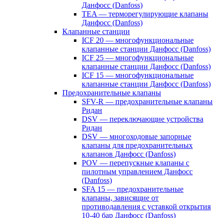
Данфосс (Danfoss)
TEA — терморегулирующие клапаны
Данфосс (Danfoss)
Клапанные станции
ICF 20 — многофункциональные
клапанные станции Данфосс (Danfoss)
ICF 25 — многофункциональные
клапанные станции Данфосс (Danfoss)
ICF 15 — многофункциональные
клапанные станции Данфосс (Danfoss)
Предохранительные клапаны
SFV-R — предохранительные клапаны
Ридан
DSV — переключающие устройства
Ридан
DSV — многоходовые запорные
клапаны для предохранительных
клапанов Данфосс (Danfoss)
POV — перепускные клапаны с
пилотным управлением Данфосс
(Danfoss)
SFA 15 — предохранительные
клапаны, зависящие от
противодавления с уставкой открытия
10-40 бар Данфосс (Danfoss)