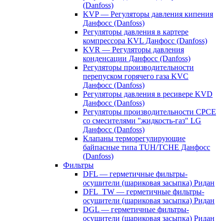
(Danfoss)
KVP — Регуляторы давления кипения
Данфосс (Danfoss)
Регуляторы давления в картере
компрессора KVL Данфосс (Danfoss)
KVR — Регуляторы давления
конденсации Данфосс (Danfoss)
Регуляторы производительности
перепуском горячего газа KVC
Данфосс (Danfoss)
Регуляторы давления в ресивере KVD
Данфосс (Danfoss)
Регуляторы производительности CPCE
со смесителями "жидкость-газ" LG
Данфосс (Danfoss)
Клапаны терморегулирующие
байпасные типа TUH/TCHE Данфосс
(Danfoss)
Фильтры
DFL — герметичные фильтры-
осушители (шариковая засыпка) Ридан
DFL_TW — герметичные фильтры-
осушители (шариковая засыпка) Ридан
DGL — герметичные фильтры-
осушители (шариковая засыпка) Ридан