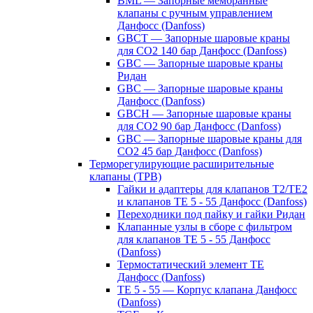
BML — Запорные мембранные
клапаны с ручным управлением
Данфосс (Danfoss)
GBCT — Запорные шаровые краны
для CO2 140 бар Данфосс (Danfoss)
GBC — Запорные шаровые краны
Ридан
GBC — Запорные шаровые краны
Данфосс (Danfoss)
GBCH — Запорные шаровые краны
для CO2 90 бар Данфосс (Danfoss)
GBC — Запорные шаровые краны для
CO2 45 бар Данфосс (Danfoss)
Терморегулирующие расширительные
клапаны (ТРВ)
Гайки и адаптеры для клапанов T2/TE2
и клапанов TE 5 - 55 Данфосс (Danfoss)
Переходники под пайку и гайки Ридан
Клапанные узлы в сборе с фильтром
для клапанов TE 5 - 55 Данфосс
(Danfoss)
Термостатический элемент TE
Данфосс (Danfoss)
TE 5 - 55 — Корпус клапана Данфосс
(Danfoss)