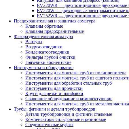
Катушки для клапанов Данфосс (Danfoss)
EV220WR — двухпозиционные двухходовые э
EV220W — двухходовые электромагнитные кл
EV252WR — двухпозиционные двухходовые э
Предохранительная и защитная арматура
Клапаны обратные
Клапаны предохранительные
Фазоразделительная арматура
Вантузы
Воздухоотводчики
Конденсатоотводчики
Фильтры грубой очистки
Грязевики абонентские
Инструменты и оборудование
Инструменты для монтажа труб из полипропилена
Инструменты для монтажа труб из сшитого полиэт
Инструменты для обработки стальных труб
Инструменты для прочистки
Круги для резки и шлифовки
Сварочное оборудование и комплектующие
Инструменты для монтажа труб из металлопластика
Трубы, фитинги и детали трубопроводов
Детали трубопроводов и фитинги стальные
Компенсаторы сильфонные и резиновые
Соединительные муфты