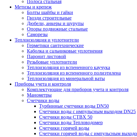
Полоса стальная
Метизы и крепеж
Болты шайбы и гайки
Гвозди строительные
Дюбели, анкеры и шурупы
Опоры подвижные стальные
Саморезы
Теплоизоляция и уплотнители
Герметики сантехнические
Каболка и сальниковые уплотнения
Паронит листовой
Резьбовые уплотнители
Теплоизоляция из вспененного каучука
Теплоизоляция из вспененного полиэтилена
Теплоизоляция из минеральной ваты
Приборы учета и контроля
Комплектующие для приборов учета и контроля
Манометры
Счетчики воды
Турбинные счетчики воды DN50
Счетчики воды с импульсным выходом DN25
Счетчики воды СТВХ 50
Счетчики воды Тепловодомер
Счетчики горячей воды
Счетчики горячей воды с импульсным выход