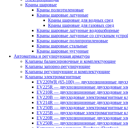
Краны шаровые
Краны полиэтиленовые
Краны шаровые латунные
Краны шаровые для водных сред
Краны шаровые для газовых сред
Краны шаровые латунные водоразборные
Краны шаровые латунные со спускным устро
Краны шаровые полипропиленовые
Краны шаровые стальные
Краны шаровые чугунные
Автоматика и регулирующая арматура
Клапаны балансировочные и комплектующие
Клапаны запорно-регулирующие
Клапаны регулирующие и комплектующие
Клапаны электромагнитные
EV220WR (65-100) — двухпозиционные двухх
EV225R — двухпозиционные двухходовые эле
EV210R — двухпозиционные двухходовые эле
EV220B — двухходовые электромагнитные кл
EV214R — двухпозиционные двухходовые эле
EV250B — двухходовые электромагнитные кл
EV225B — двухходовые электромагнитные кла
EV220R — двухпозиционные двухходовые эл
EV250R — двухпозиционные двухходовые эл