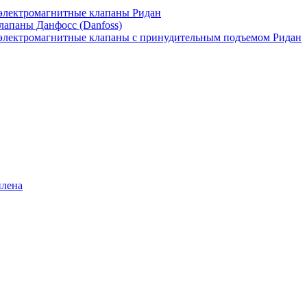
лектромагнитные клапаны Ридан
апаны Данфосс (Danfoss)
лектромагнитные клапаны с принудительным подъемом Ридан
илена