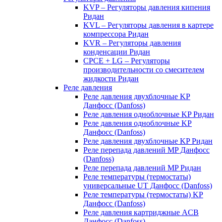
KVP – Регуляторы давления кипения
Ридан
KVL – Регуляторы давления в картере
компрессора Ридан
KVR – Регуляторы давления
конденсации Ридан
CPCE + LG – Регуляторы
производительности со смесителем
жидкости Ридан
Реле давления
Реле давления двухблочные KP
Данфосс (Danfoss)
Реле давления одноблочные KP Ридан
Реле давления одноблочные KP
Данфосс (Danfoss)
Реле давления двухблочные KP Ридан
Реле перепада давлений MP Данфосс
(Danfoss)
Реле перепада давлений MP Ридан
Реле температуры (термостаты)
универсальные UT Данфосс (Danfoss)
Реле температуры (термостаты) KP
Данфосс (Danfoss)
Реле давления картриджные ACB
Данфосс (Danfoss)