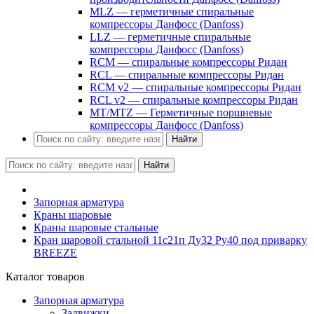
MLZ — герметичные спиральные
компрессоры Данфосс (Danfoss)
LLZ — герметичные спиральные
компрессоры Данфосс (Danfoss)
RCM — спиральные компрессоры Ридан
RCL — спиральные компрессоры Ридан
RCM v2 — спиральные компрессоры Ридан
RCL v2 — спиральные компрессоры Ридан
MT/MTZ — Герметичные поршневые
компрессоры Данфосс (Danfoss)
Найти
Найти
Запорная арматура
Краны шаровые
Краны шаровые стальные
Кран шаровой стальной 11с21п Ду32 Ру40 под приварку
BREEZE
Каталог товаров
Запорная арматура
Задвижки