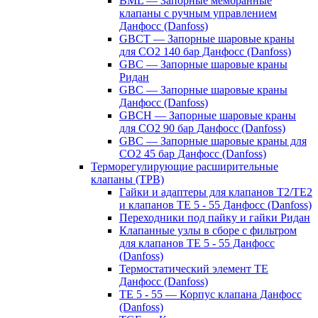
BML — Запорные мембранные
клапаны с ручным управлением
Данфосс (Danfoss)
GBCT — Запорные шаровые краны
для CO2 140 бар Данфосс (Danfoss)
GBC — Запорные шаровые краны
Ридан
GBC — Запорные шаровые краны
Данфосс (Danfoss)
GBCH — Запорные шаровые краны
для CO2 90 бар Данфосс (Danfoss)
GBC — Запорные шаровые краны для
CO2 45 бар Данфосс (Danfoss)
Терморегулирующие расширительные
клапаны (ТРВ)
Гайки и адаптеры для клапанов T2/TE2
и клапанов TE 5 - 55 Данфосс (Danfoss)
Переходники под пайку и гайки Ридан
Клапанные узлы в сборе с фильтром
для клапанов TE 5 - 55 Данфосс
(Danfoss)
Термостатический элемент TE
Данфосс (Danfoss)
TE 5 - 55 — Корпус клапана Данфосс
(Danfoss)