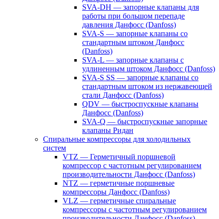
SVA-DH — запорные клапаны для
работы при большом перепаде
давления Данфосс (Danfoss)
SVA-S — запорные клапаны со
стандартным штоком Данфосс
(Danfoss)
SVA-L — запорные клапаны с
удлиненным штоком Данфосс (Danfoss)
SVA-S SS — запорные клапаны со
стандартным штоком из нержавеющей
стали Данфосс (Danfoss)
QDV — быстроспускные клапаны
Данфосс (Danfoss)
SVA-Q — быстроспускные запорные
клапаны Ридан
Спиральные компрессоры для холодильных
систем
VTZ — Герметичный поршневой
компрессор с частотным регулированием
производительности Данфосс (Danfoss)
NTZ — герметичные поршневые
компрессоры Данфосс (Danfoss)
VLZ — герметичные спиральные
компрессоры с частотным регулированием
производительности Данфосс (Danfoss)