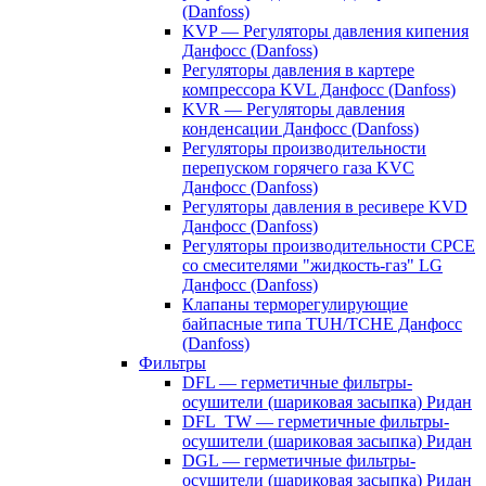
(Danfoss)
KVP — Регуляторы давления кипения
Данфосс (Danfoss)
Регуляторы давления в картере
компрессора KVL Данфосс (Danfoss)
KVR — Регуляторы давления
конденсации Данфосс (Danfoss)
Регуляторы производительности
перепуском горячего газа KVC
Данфосс (Danfoss)
Регуляторы давления в ресивере KVD
Данфосс (Danfoss)
Регуляторы производительности CPCE
со смесителями "жидкость-газ" LG
Данфосс (Danfoss)
Клапаны терморегулирующие
байпасные типа TUH/TCHE Данфосс
(Danfoss)
Фильтры
DFL — герметичные фильтры-
осушители (шариковая засыпка) Ридан
DFL_TW — герметичные фильтры-
осушители (шариковая засыпка) Ридан
DGL — герметичные фильтры-
осушители (шариковая засыпка) Ридан