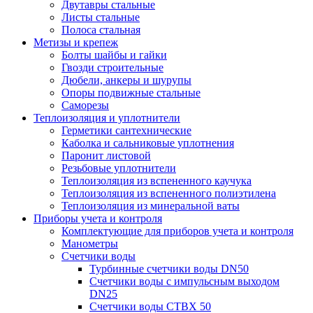
Двутавры стальные
Листы стальные
Полоса стальная
Метизы и крепеж
Болты шайбы и гайки
Гвозди строительные
Дюбели, анкеры и шурупы
Опоры подвижные стальные
Саморезы
Теплоизоляция и уплотнители
Герметики сантехнические
Каболка и сальниковые уплотнения
Паронит листовой
Резьбовые уплотнители
Теплоизоляция из вспененного каучука
Теплоизоляция из вспененного полиэтилена
Теплоизоляция из минеральной ваты
Приборы учета и контроля
Комплектующие для приборов учета и контроля
Манометры
Счетчики воды
Турбинные счетчики воды DN50
Счетчики воды с импульсным выходом
DN25
Счетчики воды СТВХ 50