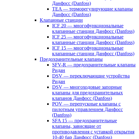
Данфосс (Danfoss)
TEA — терморегулирующие клапаны
Данфосс (Danfoss)
Клапанные станции
ICF 20 — многофункциональные
клапанные станции Данфосс (Danfoss)
ICF 25 — многофункциональные
клапанные станции Данфосс (Danfoss)
ICF 15 — многофункциональные
клапанные станции Данфосс (Danfoss)
Предохранительные клапаны
SFV-R — предохранительные клапаны
Ридан
DSV — переключающие устройства
Ридан
DSV — многоходовые запорные
клапаны для предохранительных
клапанов Данфосс (Danfoss)
POV — перепускные клапаны с
пилотным управлением Данфосс
(Danfoss)
SFA 15 — предохранительные
клапаны, зависящие от
противодавления с уставкой открытия
10-40 бар Данфосс (Danfoss)