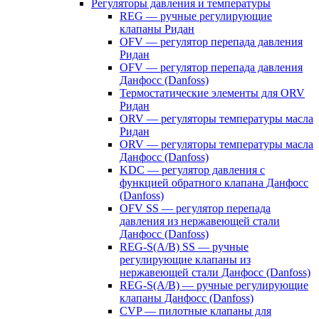
Регуляторы давления и температуры
REG — ручные регулирующие
клапаны Ридан
OFV — регулятор перепада давления
Ридан
OFV — регулятор перепада давления
Данфосс (Danfoss)
Термостатические элементы для ORV
Ридан
ORV — регуляторы температуры масла
Ридан
ORV — регуляторы температуры масла
Данфосс (Danfoss)
KDC — регулятор давления с
функцией обратного клапана Данфосс
(Danfoss)
OFV SS — регулятор перепада
давления из нержавеющей стали
Данфосс (Danfoss)
REG-S(A/B) SS — ручные
регулирующие клапаны из
нержавеющей стали Данфосс (Danfoss)
REG-S(A/B) — ручные регулирующие
клапаны Данфосс (Danfoss)
CVP — пилотные клапаны для