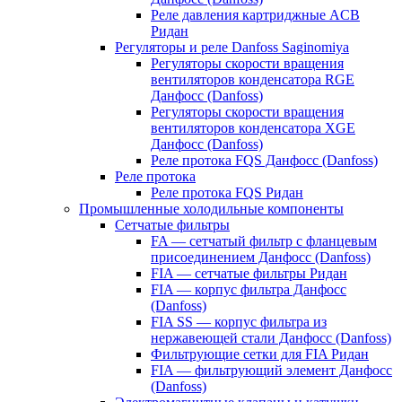
Реле давления картриджные ACB
Ридан
Регуляторы и реле Danfoss Saginomiya
Регуляторы скорости вращения
вентиляторов конденсатора RGE
Данфосс (Danfoss)
Регуляторы скорости вращения
вентиляторов конденсатора XGE
Данфосс (Danfoss)
Реле протока FQS Данфосс (Danfoss)
Реле протока
Реле протока FQS Ридан
Промышленные холодильные компоненты
Сетчатые фильтры
FA — сетчатый фильтр с фланцевым
присоединением Данфосс (Danfoss)
FIA — сетчатые фильтры Ридан
FIA — корпус фильтра Данфосс
(Danfoss)
FIA SS — корпус фильтра из
нержавеющей стали Данфосс (Danfoss)
Фильтрующие сетки для FIA Ридан
FIA — фильтрующий элемент Данфосс
(Danfoss)