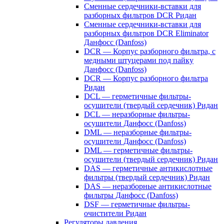
Сменные сердечники-вставки для
разборных фильтров DCR Ридан
Сменные сердечники-вставки для
разборных фильтров DCR Eliminator
Данфосс (Danfoss)
DCR — Корпус разборного фильтра, с
медными штуцерами под пайку
Данфосс (Danfoss)
DCR — Корпус разборного фильтра
Ридан
DCL — герметичные фильтры-
осушители (твердый сердечник) Ридан
DCL — неразборные фильтры-
осушители Данфосс (Danfoss)
DML — неразборные фильтры-
осушители Данфосс (Danfoss)
DML — герметичные фильтры-
осушители (твердый сердечник) Ридан
DAS — герметичные антикислотные
фильтры (твердый сердечник) Ридан
DAS — неразборные антикислотные
фильтры Данфосс (Danfoss)
DSF — герметичные фильтры-
очистители Ридан
Регуляторы давления