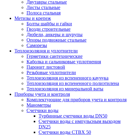
Двутавры стальные
Листы стальные
Полоса стальная
Метизы и крепеж
Болты шайбы и гайки
Гвозди строительные
Дюбели, анкеры и шурупы
Опоры подвижные стальные
Саморезы
Теплоизоляция и уплотнители
Герметики сантехнические
Каболка и сальниковые уплотнения
Паронит листовой
Резьбовые уплотнители
Теплоизоляция из вспененного каучука
Теплоизоляция из вспененного полиэтилена
Теплоизоляция из минеральной ваты
Приборы учета и контроля
Комплектующие для приборов учета и контроля
Манометры
Счетчики воды
Турбинные счетчики воды DN50
Счетчики воды с импульсным выходом
DN25
Счетчики воды СТВХ 50