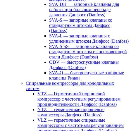
SVA-DH — запорные клапаны для
работы при большом перепаде
давления Данфосс (Danfoss)
SVA-S — запорные клапаны со
стандартным штоком Данфосс
(Danfoss)
SVA-L — запорные клапаны с
удлиненным штоком Данфосс (Danfoss)
SVA-S SS — запорные клапаны со
стандартным штоком из нержавеющей
стали Данфосс (Danfoss)
QDV — быстроспускные клапаны
Данфосс (Danfoss)
SVA-Q — быстроспускные запорные
клапаны Ридан
Спиральные компрессоры для холодильных
систем
VTZ — Герметичный поршневой
компрессор с частотным регулированием
производительности Данфосс (Danfoss)
NTZ — герметичные поршневые
компрессоры Данфосс (Danfoss)
VLZ — герметичные спиральные
компрессоры с частотным регулированием
производительности Данфосс (Danfoss)