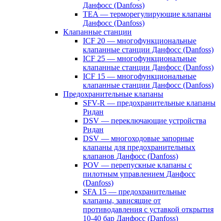
Данфосс (Danfoss)
TEA — терморегулирующие клапаны
Данфосс (Danfoss)
Клапанные станции
ICF 20 — многофункциональные
клапанные станции Данфосс (Danfoss)
ICF 25 — многофункциональные
клапанные станции Данфосс (Danfoss)
ICF 15 — многофункциональные
клапанные станции Данфосс (Danfoss)
Предохранительные клапаны
SFV-R — предохранительные клапаны
Ридан
DSV — переключающие устройства
Ридан
DSV — многоходовые запорные
клапаны для предохранительных
клапанов Данфосс (Danfoss)
POV — перепускные клапаны с
пилотным управлением Данфосс
(Danfoss)
SFA 15 — предохранительные
клапаны, зависящие от
противодавления с уставкой открытия
10-40 бар Данфосс (Danfoss)