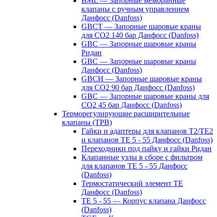
BML — Запорные мембранные
клапаны с ручным управлением
Данфосс (Danfoss)
GBCT — Запорные шаровые краны
для CO2 140 бар Данфосс (Danfoss)
GBC — Запорные шаровые краны
Ридан
GBC — Запорные шаровые краны
Данфосс (Danfoss)
GBCH — Запорные шаровые краны
для CO2 90 бар Данфосс (Danfoss)
GBC — Запорные шаровые краны для
CO2 45 бар Данфосс (Danfoss)
Терморегулирующие расширительные
клапаны (ТРВ)
Гайки и адаптеры для клапанов T2/TE2
и клапанов TE 5 - 55 Данфосс (Danfoss)
Переходники под пайку и гайки Ридан
Клапанные узлы в сборе с фильтром
для клапанов TE 5 - 55 Данфосс
(Danfoss)
Термостатический элемент TE
Данфосс (Danfoss)
TE 5 - 55 — Корпус клапана Данфосс
(Danfoss)