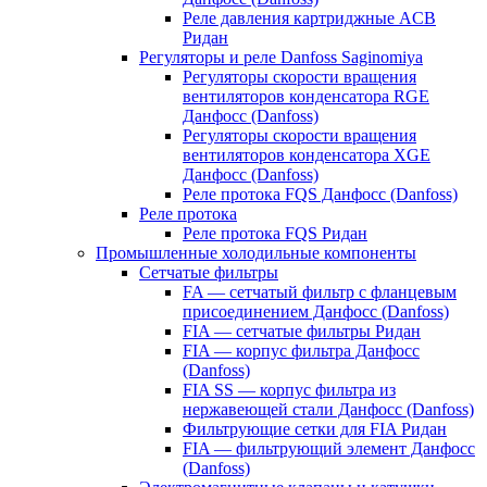
Реле давления картриджные ACB
Ридан
Регуляторы и реле Danfoss Saginomiya
Регуляторы скорости вращения
вентиляторов конденсатора RGE
Данфосс (Danfoss)
Регуляторы скорости вращения
вентиляторов конденсатора XGE
Данфосс (Danfoss)
Реле протока FQS Данфосс (Danfoss)
Реле протока
Реле протока FQS Ридан
Промышленные холодильные компоненты
Сетчатые фильтры
FA — сетчатый фильтр с фланцевым
присоединением Данфосс (Danfoss)
FIA — сетчатые фильтры Ридан
FIA — корпус фильтра Данфосс
(Danfoss)
FIA SS — корпус фильтра из
нержавеющей стали Данфосс (Danfoss)
Фильтрующие сетки для FIA Ридан
FIA — фильтрующий элемент Данфосс
(Danfoss)