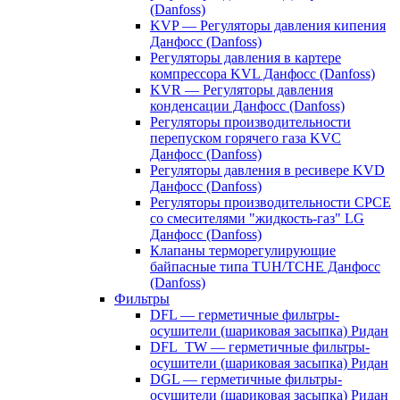
(Danfoss)
KVP — Регуляторы давления кипения
Данфосс (Danfoss)
Регуляторы давления в картере
компрессора KVL Данфосс (Danfoss)
KVR — Регуляторы давления
конденсации Данфосс (Danfoss)
Регуляторы производительности
перепуском горячего газа KVC
Данфосс (Danfoss)
Регуляторы давления в ресивере KVD
Данфосс (Danfoss)
Регуляторы производительности CPCE
со смесителями "жидкость-газ" LG
Данфосс (Danfoss)
Клапаны терморегулирующие
байпасные типа TUH/TCHE Данфосс
(Danfoss)
Фильтры
DFL — герметичные фильтры-
осушители (шариковая засыпка) Ридан
DFL_TW — герметичные фильтры-
осушители (шариковая засыпка) Ридан
DGL — герметичные фильтры-
осушители (шариковая засыпка) Ридан