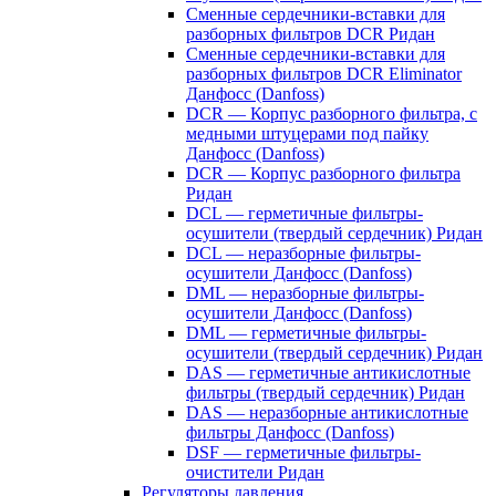
Сменные сердечники-вставки для
разборных фильтров DCR Ридан
Сменные сердечники-вставки для
разборных фильтров DCR Eliminator
Данфосс (Danfoss)
DCR — Корпус разборного фильтра, с
медными штуцерами под пайку
Данфосс (Danfoss)
DCR — Корпус разборного фильтра
Ридан
DCL — герметичные фильтры-
осушители (твердый сердечник) Ридан
DCL — неразборные фильтры-
осушители Данфосс (Danfoss)
DML — неразборные фильтры-
осушители Данфосс (Danfoss)
DML — герметичные фильтры-
осушители (твердый сердечник) Ридан
DAS — герметичные антикислотные
фильтры (твердый сердечник) Ридан
DAS — неразборные антикислотные
фильтры Данфосс (Danfoss)
DSF — герметичные фильтры-
очистители Ридан
Регуляторы давления