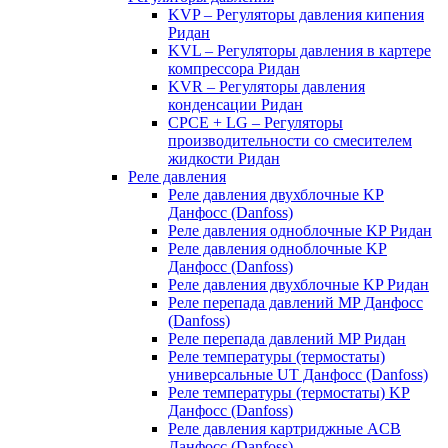
KVP – Регуляторы давления кипения
Ридан
KVL – Регуляторы давления в картере
компрессора Ридан
KVR – Регуляторы давления
конденсации Ридан
CPCE + LG – Регуляторы
производительности со смесителем
жидкости Ридан
Реле давления
Реле давления двухблочные KP
Данфосс (Danfoss)
Реле давления одноблочные KP Ридан
Реле давления одноблочные KP
Данфосс (Danfoss)
Реле давления двухблочные KP Ридан
Реле перепада давлений MP Данфосс
(Danfoss)
Реле перепада давлений MP Ридан
Реле температуры (термостаты)
универсальные UT Данфосс (Danfoss)
Реле температуры (термостаты) KP
Данфосс (Danfoss)
Реле давления картриджные ACB
Данфосс (Danfoss)