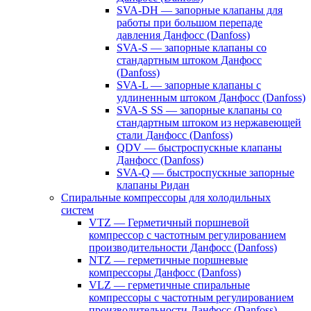
SVA-DH — запорные клапаны для
работы при большом перепаде
давления Данфосс (Danfoss)
SVA-S — запорные клапаны со
стандартным штоком Данфосс
(Danfoss)
SVA-L — запорные клапаны с
удлиненным штоком Данфосс (Danfoss)
SVA-S SS — запорные клапаны со
стандартным штоком из нержавеющей
стали Данфосс (Danfoss)
QDV — быстроспускные клапаны
Данфосс (Danfoss)
SVA-Q — быстроспускные запорные
клапаны Ридан
Спиральные компрессоры для холодильных
систем
VTZ — Герметичный поршневой
компрессор с частотным регулированием
производительности Данфосс (Danfoss)
NTZ — герметичные поршневые
компрессоры Данфосс (Danfoss)
VLZ — герметичные спиральные
компрессоры с частотным регулированием
производительности Данфосс (Danfoss)