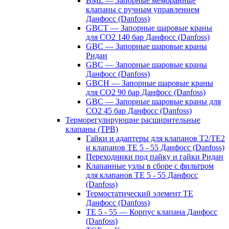
BML — Запорные мембранные
клапаны с ручным управлением
Данфосс (Danfoss)
GBCT — Запорные шаровые краны
для CO2 140 бар Данфосс (Danfoss)
GBC — Запорные шаровые краны
Ридан
GBC — Запорные шаровые краны
Данфосс (Danfoss)
GBCH — Запорные шаровые краны
для CO2 90 бар Данфосс (Danfoss)
GBC — Запорные шаровые краны для
CO2 45 бар Данфосс (Danfoss)
Терморегулирующие расширительные
клапаны (ТРВ)
Гайки и адаптеры для клапанов T2/TE2
и клапанов TE 5 - 55 Данфосс (Danfoss)
Переходники под пайку и гайки Ридан
Клапанные узлы в сборе с фильтром
для клапанов TE 5 - 55 Данфосс
(Danfoss)
Термостатический элемент TE
Данфосс (Danfoss)
TE 5 - 55 — Корпус клапана Данфосс
(Danfoss)