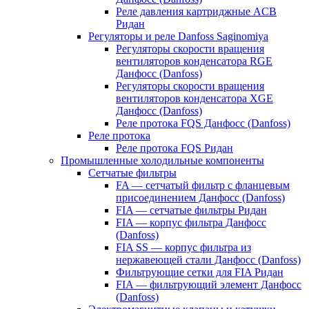
Реле давления картриджные ACB
Ридан
Регуляторы и реле Danfoss Saginomiya
Регуляторы скорости вращения
вентиляторов конденсатора RGE
Данфосс (Danfoss)
Регуляторы скорости вращения
вентиляторов конденсатора XGE
Данфосс (Danfoss)
Реле протока FQS Данфосс (Danfoss)
Реле протока
Реле протока FQS Ридан
Промышленные холодильные компоненты
Сетчатые фильтры
FA — сетчатый фильтр с фланцевым
присоединением Данфосс (Danfoss)
FIA — сетчатые фильтры Ридан
FIA — корпус фильтра Данфосс
(Danfoss)
FIA SS — корпус фильтра из
нержавеющей стали Данфосс (Danfoss)
Фильтрующие сетки для FIA Ридан
FIA — фильтрующий элемент Данфосс
(Danfoss)