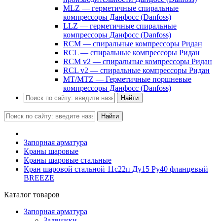
MLZ — герметичные спиральные
компрессоры Данфосс (Danfoss)
LLZ — герметичные спиральные
компрессоры Данфосс (Danfoss)
RCM — спиральные компрессоры Ридан
RCL — спиральные компрессоры Ридан
RCM v2 — спиральные компрессоры Ридан
RCL v2 — спиральные компрессоры Ридан
MT/MTZ — Герметичные поршневые
компрессоры Данфосс (Danfoss)
Найти
Найти
Запорная арматура
Краны шаровые
Краны шаровые стальные
Кран шаровой стальной 11с22п Ду15 Ру40 фланцевый
BREEZE
Каталог товаров
Запорная арматура
Задвижки