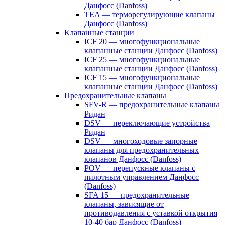
Данфосс (Danfoss)
TEA — терморегулирующие клапаны
Данфосс (Danfoss)
Клапанные станции
ICF 20 — многофункциональные
клапанные станции Данфосс (Danfoss)
ICF 25 — многофункциональные
клапанные станции Данфосс (Danfoss)
ICF 15 — многофункциональные
клапанные станции Данфосс (Danfoss)
Предохранительные клапаны
SFV-R — предохранительные клапаны
Ридан
DSV — переключающие устройства
Ридан
DSV — многоходовые запорные
клапаны для предохранительных
клапанов Данфосс (Danfoss)
POV — перепускные клапаны с
пилотным управлением Данфосс
(Danfoss)
SFA 15 — предохранительные
клапаны, зависящие от
противодавления с уставкой открытия
10-40 бар Данфосс (Danfoss)