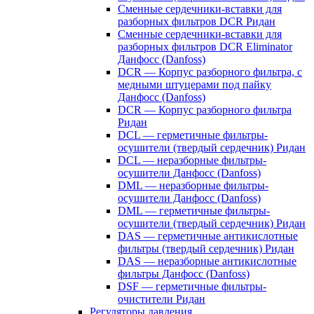
Сменные сердечники-вставки для
разборных фильтров DCR Ридан
Сменные сердечники-вставки для
разборных фильтров DCR Eliminator
Данфосс (Danfoss)
DCR — Корпус разборного фильтра, с
медными штуцерами под пайку
Данфосс (Danfoss)
DCR — Корпус разборного фильтра
Ридан
DCL — герметичные фильтры-
осушители (твердый сердечник) Ридан
DCL — неразборные фильтры-
осушители Данфосс (Danfoss)
DML — неразборные фильтры-
осушители Данфосс (Danfoss)
DML — герметичные фильтры-
осушители (твердый сердечник) Ридан
DAS — герметичные антикислотные
фильтры (твердый сердечник) Ридан
DAS — неразборные антикислотные
фильтры Данфосс (Danfoss)
DSF — герметичные фильтры-
очистители Ридан
Регуляторы давления