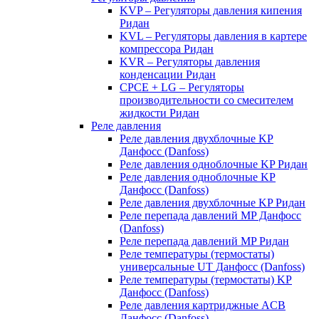
KVP – Регуляторы давления кипения
Ридан
KVL – Регуляторы давления в картере
компрессора Ридан
KVR – Регуляторы давления
конденсации Ридан
CPCE + LG – Регуляторы
производительности со смесителем
жидкости Ридан
Реле давления
Реле давления двухблочные KP
Данфосс (Danfoss)
Реле давления одноблочные KP Ридан
Реле давления одноблочные KP
Данфосс (Danfoss)
Реле давления двухблочные KP Ридан
Реле перепада давлений MP Данфосс
(Danfoss)
Реле перепада давлений MP Ридан
Реле температуры (термостаты)
универсальные UT Данфосс (Danfoss)
Реле температуры (термостаты) KP
Данфосс (Danfoss)
Реле давления картриджные ACB
Данфосс (Danfoss)