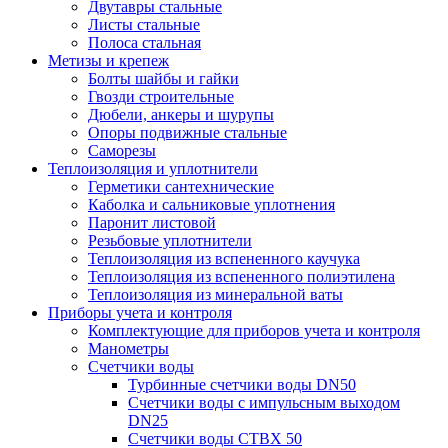
Двутавры стальные
Листы стальные
Полоса стальная
Метизы и крепеж
Болты шайбы и гайки
Гвозди строительные
Дюбели, анкеры и шурупы
Опоры подвижные стальные
Саморезы
Теплоизоляция и уплотнители
Герметики сантехнические
Каболка и сальниковые уплотнения
Паронит листовой
Резьбовые уплотнители
Теплоизоляция из вспененного каучука
Теплоизоляция из вспененного полиэтилена
Теплоизоляция из минеральной ваты
Приборы учета и контроля
Комплектующие для приборов учета и контроля
Манометры
Счетчики воды
Турбинные счетчики воды DN50
Счетчики воды с импульсным выходом
DN25
Счетчики воды СТВХ 50