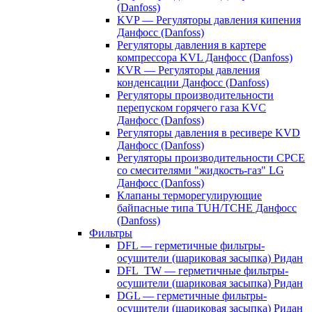
(Danfoss)
KVP — Регуляторы давления кипения
Данфосс (Danfoss)
Регуляторы давления в картере
компрессора KVL Данфосс (Danfoss)
KVR — Регуляторы давления
конденсации Данфосс (Danfoss)
Регуляторы производительности
перепуском горячего газа KVC
Данфосс (Danfoss)
Регуляторы давления в ресивере KVD
Данфосс (Danfoss)
Регуляторы производительности CPCE
со смесителями "жидкость-газ" LG
Данфосс (Danfoss)
Клапаны терморегулирующие
байпасные типа TUH/TCHE Данфосс
(Danfoss)
Фильтры
DFL — герметичные фильтры-
осушители (шариковая засыпка) Ридан
DFL_TW — герметичные фильтры-
осушители (шариковая засыпка) Ридан
DGL — герметичные фильтры-
осушители (шариковая засыпка) Ридан