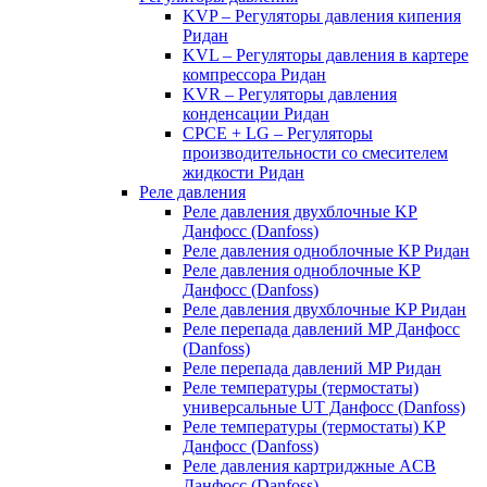
KVP – Регуляторы давления кипения
Ридан
KVL – Регуляторы давления в картере
компрессора Ридан
KVR – Регуляторы давления
конденсации Ридан
CPCE + LG – Регуляторы
производительности со смесителем
жидкости Ридан
Реле давления
Реле давления двухблочные KP
Данфосс (Danfoss)
Реле давления одноблочные KP Ридан
Реле давления одноблочные KP
Данфосс (Danfoss)
Реле давления двухблочные KP Ридан
Реле перепада давлений MP Данфосс
(Danfoss)
Реле перепада давлений MP Ридан
Реле температуры (термостаты)
универсальные UT Данфосс (Danfoss)
Реле температуры (термостаты) KP
Данфосс (Danfoss)
Реле давления картриджные ACB
Данфосс (Danfoss)