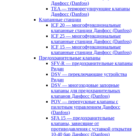
Данфосс (Danfoss)
TEA — терморегулирующие клапаны
Данфосс (Danfoss)
Клапанные станции
ICF 20 — многофункциональные
клапанные станции Данфосс (Danfoss)
ICF 25 — многофункциональные
клапанные станции Данфосс (Danfoss)
ICF 15 — многофункциональные
клапанные станции Данфосс (Danfoss)
Предохранительные клапаны
SFV-R — предохранительные клапаны
Ридан
DSV — переключающие устройства
Ридан
DSV — многоходовые запорные
клапаны для предохранительных
клапанов Данфосс (Danfoss)
POV — перепускные клапаны с
пилотным управлением Данфосс
(Danfoss)
SFA 15 — предохранительные
клапаны, зависящие от
противодавления с уставкой открытия
10-40 бар Данфосс (Danfoss)