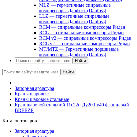
MLZ — герметичные спиральные
компрессоры Данфосс (Danfoss)
LLZ — герметичные спиральные
компрессоры Данфосс (Danfoss)
RCM — спиральные компрессоры Ридан
RCL — спиральные компрессоры Ридан
RCM v2 — спиральные компрессоры Ридан
RCL v2 — спиральные компрессоры Ридан
MT/MTZ — Герметичные поршневые
компрессоры Данфосс (Danfoss)
Найти
Найти
Запорная арматура
Краны шаровые
Краны шаровые стальные
Кран шаровой стальной 11с22п Ду20 Ру40 фланцевый
BREEZE
Каталог товаров
Запорная арматура
Задвижки