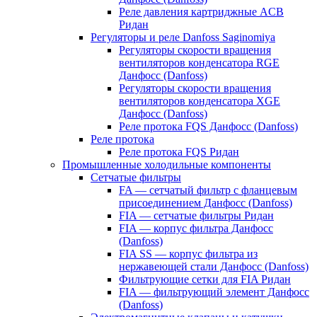
Реле давления картриджные ACB
Ридан
Регуляторы и реле Danfoss Saginomiya
Регуляторы скорости вращения
вентиляторов конденсатора RGE
Данфосс (Danfoss)
Регуляторы скорости вращения
вентиляторов конденсатора XGE
Данфосс (Danfoss)
Реле протока FQS Данфосс (Danfoss)
Реле протока
Реле протока FQS Ридан
Промышленные холодильные компоненты
Сетчатые фильтры
FA — сетчатый фильтр с фланцевым
присоединением Данфосс (Danfoss)
FIA — сетчатые фильтры Ридан
FIA — корпус фильтра Данфосс
(Danfoss)
FIA SS — корпус фильтра из
нержавеющей стали Данфосс (Danfoss)
Фильтрующие сетки для FIA Ридан
FIA — фильтрующий элемент Данфосс
(Danfoss)