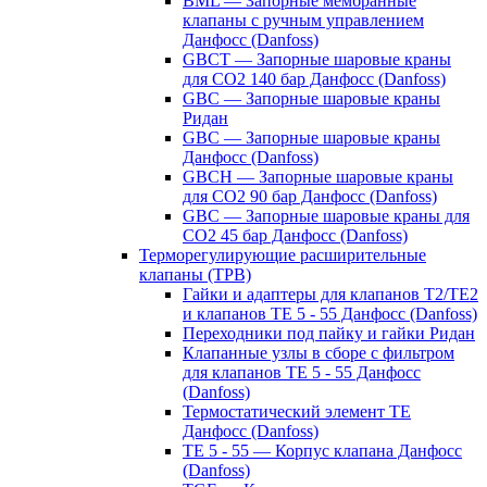
BML — Запорные мембранные
клапаны с ручным управлением
Данфосс (Danfoss)
GBCT — Запорные шаровые краны
для CO2 140 бар Данфосс (Danfoss)
GBC — Запорные шаровые краны
Ридан
GBC — Запорные шаровые краны
Данфосс (Danfoss)
GBCH — Запорные шаровые краны
для CO2 90 бар Данфосс (Danfoss)
GBC — Запорные шаровые краны для
CO2 45 бар Данфосс (Danfoss)
Терморегулирующие расширительные
клапаны (ТРВ)
Гайки и адаптеры для клапанов T2/TE2
и клапанов TE 5 - 55 Данфосс (Danfoss)
Переходники под пайку и гайки Ридан
Клапанные узлы в сборе с фильтром
для клапанов TE 5 - 55 Данфосс
(Danfoss)
Термостатический элемент TE
Данфосс (Danfoss)
TE 5 - 55 — Корпус клапана Данфосс
(Danfoss)