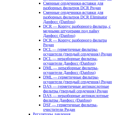
Сменные сердечники-вставки для
разборных фильтров DCR Ридан
Сменные сердечники-вставки для
разборных фильтров DCR Eliminator
Данфосс (Danfoss)
DCR — Корпус разборного фильтра, с
медными штуцерами под пайку
Данфосс (Danfoss)
DCR — Корпус разборного фильтра
Ридан
DCL — герметичные фильтры-
осушители (твердый сердечник) Ридан
DCL — неразборные фильтры-
осушители Данфосс (Danfoss)
DML — неразборные фильтры-
осушители Данфосс (Danfoss)
DML — герметичные фильтры-
осушители (твердый сердечник) Ридан
DAS — герметичные антикислотные
фильтры (твердый сердечник) Ридан
DAS — неразборные антикислотные
фильтры Данфосс (Danfoss)
DSF — герметичные фильтры-
очистители Ридан
Регуляторы давления