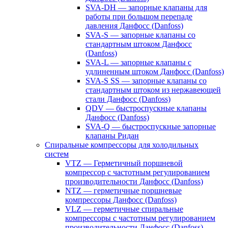
SVA-DH — запорные клапаны для
работы при большом перепаде
давления Данфосс (Danfoss)
SVA-S — запорные клапаны со
стандартным штоком Данфосс
(Danfoss)
SVA-L — запорные клапаны с
удлиненным штоком Данфосс (Danfoss)
SVA-S SS — запорные клапаны со
стандартным штоком из нержавеющей
стали Данфосс (Danfoss)
QDV — быстроспускные клапаны
Данфосс (Danfoss)
SVA-Q — быстроспускные запорные
клапаны Ридан
Спиральные компрессоры для холодильных
систем
VTZ — Герметичный поршневой
компрессор с частотным регулированием
производительности Данфосс (Danfoss)
NTZ — герметичные поршневые
компрессоры Данфосс (Danfoss)
VLZ — герметичные спиральные
компрессоры с частотным регулированием
производительности Данфосс (Danfoss)