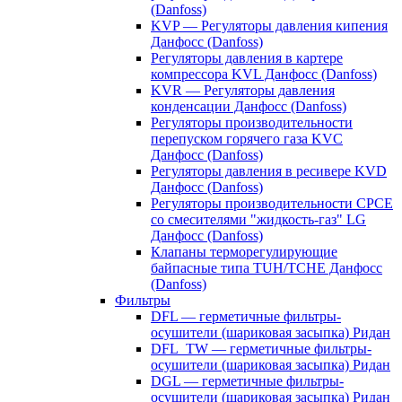
(Danfoss)
KVP — Регуляторы давления кипения
Данфосс (Danfoss)
Регуляторы давления в картере
компрессора KVL Данфосс (Danfoss)
KVR — Регуляторы давления
конденсации Данфосс (Danfoss)
Регуляторы производительности
перепуском горячего газа KVC
Данфосс (Danfoss)
Регуляторы давления в ресивере KVD
Данфосс (Danfoss)
Регуляторы производительности CPCE
со смесителями "жидкость-газ" LG
Данфосс (Danfoss)
Клапаны терморегулирующие
байпасные типа TUH/TCHE Данфосс
(Danfoss)
Фильтры
DFL — герметичные фильтры-
осушители (шариковая засыпка) Ридан
DFL_TW — герметичные фильтры-
осушители (шариковая засыпка) Ридан
DGL — герметичные фильтры-
осушители (шариковая засыпка) Ридан