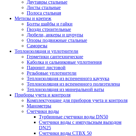
Двутавры стальные
Листы стальные
Полоса стальная
Метизы и крепеж
Болты шайбы и гайки
Гвозди строительные
Дюбели, анкеры и шурупы
Опоры подвижные стальные
Саморезы
Теплоизоляция и уплотнители
Герметики сантехнические
Каболка и сальниковые уплотнения
Паронит листовой
Резьбовые уплотнители
Теплоизоляция из вспененного каучука
Теплоизоляция из вспененного полиэтилена
Теплоизоляция из минеральной ваты
Приборы учета и контроля
Комплектующие для приборов учета и контроля
Манометры
Счетчики воды
Турбинные счетчики воды DN50
Счетчики воды с импульсным выходом
DN25
Счетчики воды СТВХ 50