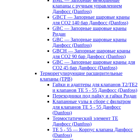
BML — Запорные мембранные
клапаны с ручным управлением
Данфосс (Danfoss)
GBCT — Запорные шаровые краны
для CO2 140 бар Данфосс (Danfoss)
GBC — Запорные шаровые краны
Ридан
GBC — Запорные шаровые краны
Данфосс (Danfoss)
GBCH — Запорные шаровые краны
для CO2 90 бар Данфосс (Danfoss)
GBC — Запорные шаровые краны для
CO2 45 бар Данфосс (Danfoss)
Терморегулирующие расширительные
клапаны (ТРВ)
Гайки и адаптеры для клапанов T2/TE2
и клапанов TE 5 - 55 Данфосс (Danfoss)
Переходники под пайку и гайки Ридан
Клапанные узлы в сборе с фильтром
для клапанов TE 5 - 55 Данфосс
(Danfoss)
Термостатический элемент TE
Данфосс (Danfoss)
TE 5 - 55 — Корпус клапана Данфосс
(Danfoss)