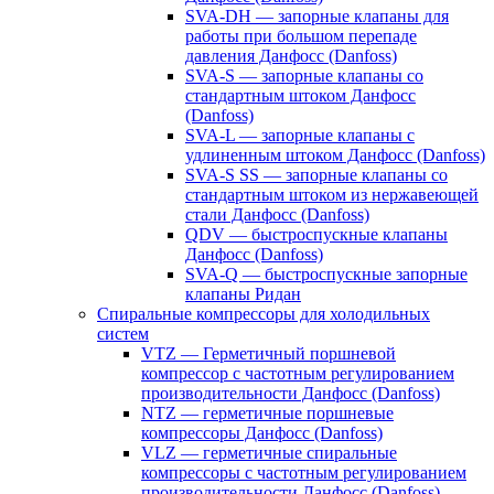
SVA-DH — запорные клапаны для
работы при большом перепаде
давления Данфосс (Danfoss)
SVA-S — запорные клапаны со
стандартным штоком Данфосс
(Danfoss)
SVA-L — запорные клапаны с
удлиненным штоком Данфосс (Danfoss)
SVA-S SS — запорные клапаны со
стандартным штоком из нержавеющей
стали Данфосс (Danfoss)
QDV — быстроспускные клапаны
Данфосс (Danfoss)
SVA-Q — быстроспускные запорные
клапаны Ридан
Спиральные компрессоры для холодильных
систем
VTZ — Герметичный поршневой
компрессор с частотным регулированием
производительности Данфосс (Danfoss)
NTZ — герметичные поршневые
компрессоры Данфосс (Danfoss)
VLZ — герметичные спиральные
компрессоры с частотным регулированием
производительности Данфосс (Danfoss)