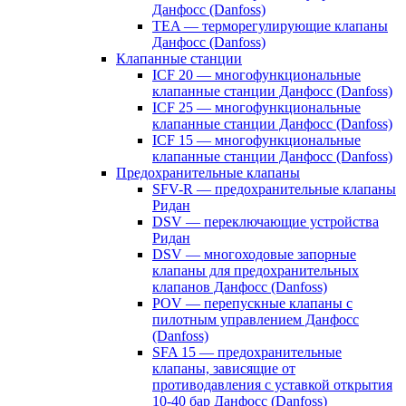
Данфосс (Danfoss)
TEA — терморегулирующие клапаны
Данфосс (Danfoss)
Клапанные станции
ICF 20 — многофункциональные
клапанные станции Данфосс (Danfoss)
ICF 25 — многофункциональные
клапанные станции Данфосс (Danfoss)
ICF 15 — многофункциональные
клапанные станции Данфосс (Danfoss)
Предохранительные клапаны
SFV-R — предохранительные клапаны
Ридан
DSV — переключающие устройства
Ридан
DSV — многоходовые запорные
клапаны для предохранительных
клапанов Данфосс (Danfoss)
POV — перепускные клапаны с
пилотным управлением Данфосс
(Danfoss)
SFA 15 — предохранительные
клапаны, зависящие от
противодавления с уставкой открытия
10-40 бар Данфосс (Danfoss)