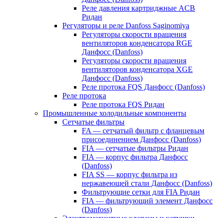
Реле давления картриджные ACB
Ридан
Регуляторы и реле Danfoss Saginomiya
Регуляторы скорости вращения
вентиляторов конденсатора RGE
Данфосс (Danfoss)
Регуляторы скорости вращения
вентиляторов конденсатора XGE
Данфосс (Danfoss)
Реле протока FQS Данфосс (Danfoss)
Реле протока
Реле протока FQS Ридан
Промышленные холодильные компоненты
Сетчатые фильтры
FA — сетчатый фильтр с фланцевым
присоединением Данфосс (Danfoss)
FIA — сетчатые фильтры Ридан
FIA — корпус фильтра Данфосс
(Danfoss)
FIA SS — корпус фильтра из
нержавеющей стали Данфосс (Danfoss)
Фильтрующие сетки для FIA Ридан
FIA — фильтрующий элемент Данфосс
(Danfoss)