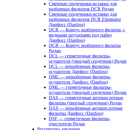
Сменные сердечники-вставки для
разборных фильтров DCR Ридан
Сменные сердечники-вставки для
разборных фильтров DCR Eliminator
Данфосс (Danfoss)
DCR — Корпус разборного фильтра, с
медными штуцерами под пайку
Данфосс (Danfoss)
DCR — Корпус разборного фильтра
Ридан
DCL — герметичные фильтры-
осушители (твердый сердечник) Ридан
DCL — неразборные фильтры-
осушители Данфосс (Danfoss)
DML — неразборные фильтры-
осушители Данфосс (Danfoss)
DML — герметичные фильтры-
осушители (твердый сердечник) Ридан
DAS — герметичные антикислотные
фильтры (твердый сердечник) Ридан
DAS — неразборные антикислотные
фильтры Данфосс (Danfoss)
DSF — герметичные фильтры-
очистители Ридан
Регуляторы давления