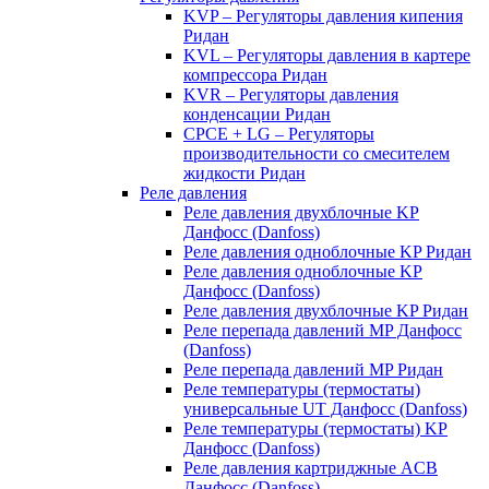
KVP – Регуляторы давления кипения
Ридан
KVL – Регуляторы давления в картере
компрессора Ридан
KVR – Регуляторы давления
конденсации Ридан
CPCE + LG – Регуляторы
производительности со смесителем
жидкости Ридан
Реле давления
Реле давления двухблочные KP
Данфосс (Danfoss)
Реле давления одноблочные KP Ридан
Реле давления одноблочные KP
Данфосс (Danfoss)
Реле давления двухблочные KP Ридан
Реле перепада давлений MP Данфосс
(Danfoss)
Реле перепада давлений MP Ридан
Реле температуры (термостаты)
универсальные UT Данфосс (Danfoss)
Реле температуры (термостаты) KP
Данфосс (Danfoss)
Реле давления картриджные ACB
Данфосс (Danfoss)