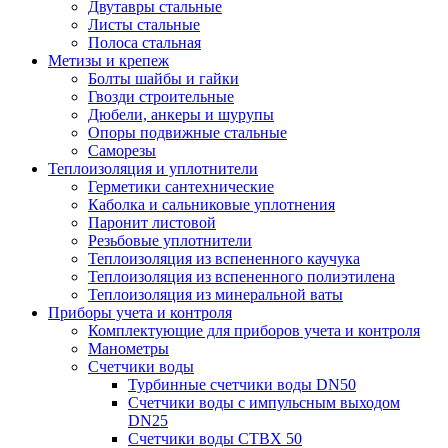
Двутавры стальные
Листы стальные
Полоса стальная
Метизы и крепеж
Болты шайбы и гайки
Гвозди строительные
Дюбели, анкеры и шурупы
Опоры подвижные стальные
Саморезы
Теплоизоляция и уплотнители
Герметики сантехнические
Каболка и сальниковые уплотнения
Паронит листовой
Резьбовые уплотнители
Теплоизоляция из вспененного каучука
Теплоизоляция из вспененного полиэтилена
Теплоизоляция из минеральной ваты
Приборы учета и контроля
Комплектующие для приборов учета и контроля
Манометры
Счетчики воды
Турбинные счетчики воды DN50
Счетчики воды с импульсным выходом
DN25
Счетчики воды СТВХ 50