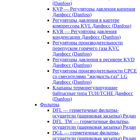
(Danfoss)
KVP — Регуляторы давления кипения
Данфосс (Danfoss)
Регуляторы давления в картере
компрессора KVL Данфосс (Danfoss)
KVR — Регуляторы давления
конденсации Данфосс (Danfoss)
Регуляторы производительности
перепуском горячего газа KVC
Данфосс (Danfoss)
Регуляторы давления в ресивере KVD
Данфосс (Danfoss)
Регуляторы производительности CPCE
со смесителями "жидкость-газ" LG
Данфосс (Danfoss)
Клапаны терморегулирующие
байпасные типа TUH/TCHE Данфосс
(Danfoss)
Фильтры
DFL — герметичные фильтры-
осушители (шариковая засыпка) Ридан
DFL_TW — герметичные фильтры-
осушители (шариковая засыпка) Ридан
DGL — герметичные фильтры-
осушители (шариковая засыпка) Ридан