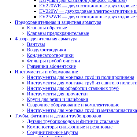
Катушки для клапанов Данфосс (Danfoss)
EV220WR — двухпозиционные двухходовые э
EV220W — двухходовые электромагнитные кл
EV252WR — двухпозиционные двухходовые э
Предохранительная и защитная арматура
Клапаны обратные
Клапаны предохранительные
Фазоразделительная арматура
Вантузы
Воздухоотводчики
Конденсатоотводчики
Фильтры грубой очистки
Грязевики абонентские
Инструменты и оборудование
Инструменты для монтажа труб из полипропилена
Инструменты для монтажа труб из сшитого полиэт
Инструменты для обработки стальных труб
Инструменты для прочистки
Круги для резки и шлифовки
Сварочное оборудование и комплектующие
Инструменты для монтажа труб из металлопластика
Трубы, фитинги и детали трубопроводов
Детали трубопроводов и фитинги стальные
Компенсаторы сильфонные и резиновые
Соединительные муфты