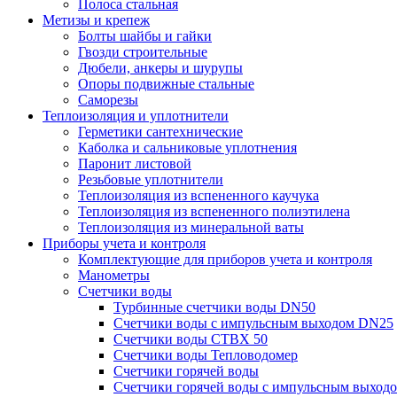
Полоса стальная
Метизы и крепеж
Болты шайбы и гайки
Гвозди строительные
Дюбели, анкеры и шурупы
Опоры подвижные стальные
Саморезы
Теплоизоляция и уплотнители
Герметики сантехнические
Каболка и сальниковые уплотнения
Паронит листовой
Резьбовые уплотнители
Теплоизоляция из вспененного каучука
Теплоизоляция из вспененного полиэтилена
Теплоизоляция из минеральной ваты
Приборы учета и контроля
Комплектующие для приборов учета и контроля
Манометры
Счетчики воды
Турбинные счетчики воды DN50
Счетчики воды с импульсным выходом DN25
Счетчики воды СТВХ 50
Счетчики воды Тепловодомер
Счетчики горячей воды
Счетчики горячей воды с импульсным выход