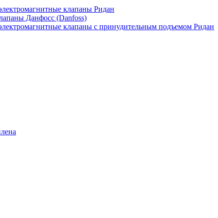
лектромагнитные клапаны Ридан
апаны Данфосс (Danfoss)
лектромагнитные клапаны с принудительным подъемом Ридан
илена