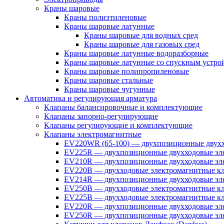
Краны шаровые
Краны полиэтиленовые
Краны шаровые латунные
Краны шаровые для водных сред
Краны шаровые для газовых сред
Краны шаровые латунные водоразборные
Краны шаровые латунные со спускным устро
Краны шаровые полипропиленовые
Краны шаровые стальные
Краны шаровые чугунные
Автоматика и регулирующая арматура
Клапаны балансировочные и комплектующие
Клапаны запорно-регулирующие
Клапаны регулирующие и комплектующие
Клапаны электромагнитные
EV220WR (65-100) — двухпозиционные двухх
EV225R — двухпозиционные двухходовые эле
EV210R — двухпозиционные двухходовые эле
EV220B — двухходовые электромагнитные кл
EV214R — двухпозиционные двухходовые эле
EV250B — двухходовые электромагнитные кл
EV225B — двухходовые электромагнитные кла
EV220R — двухпозиционные двухходовые эл
EV250R — двухпозиционные двухходовые эл