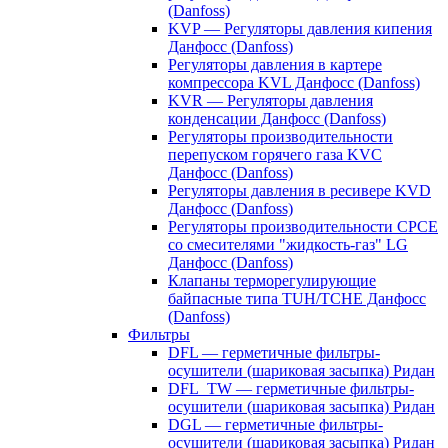
(Danfoss)
KVP — Регуляторы давления кипения
Данфосс (Danfoss)
Регуляторы давления в картере
компрессора KVL Данфосс (Danfoss)
KVR — Регуляторы давления
конденсации Данфосс (Danfoss)
Регуляторы производительности
перепуском горячего газа KVC
Данфосс (Danfoss)
Регуляторы давления в ресивере KVD
Данфосс (Danfoss)
Регуляторы производительности CPCE
со смесителями "жидкость-газ" LG
Данфосс (Danfoss)
Клапаны терморегулирующие
байпасные типа TUH/TCHE Данфосс
(Danfoss)
Фильтры
DFL — герметичные фильтры-
осушители (шариковая засыпка) Ридан
DFL_TW — герметичные фильтры-
осушители (шариковая засыпка) Ридан
DGL — герметичные фильтры-
осушители (шариковая засыпка) Ридан