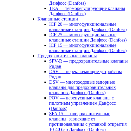
Данфосс (Danfoss)
TEA — терморегулирующие клапаны
Данфосс (Danfoss)
Клапанные станции
ICF 20 — многофункциональные
клапанные станции Данфосс (Danfoss)
ICF 25 — многофункциональные
клапанные станции Данфосс (Danfoss)
ICF 15 — многофункциональные
клапанные станции Данфосс (Danfoss)
Предохранительные клапаны
SFV-R — предохранительные клапаны
Ридан
DSV — переключающие устройства
Ридан
DSV — многоходовые запорные
клапаны для предохранительных
клапанов Данфосс (Danfoss)
POV — перепускные клапаны с
пилотным управлением Данфосс
(Danfoss)
SFA 15 — предохранительные
клапаны, зависящие от
противодавления с уставкой открытия
10-40 бар Данфосс (Danfoss)