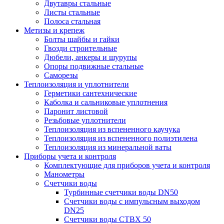
Двутавры стальные
Листы стальные
Полоса стальная
Метизы и крепеж
Болты шайбы и гайки
Гвозди строительные
Дюбели, анкеры и шурупы
Опоры подвижные стальные
Саморезы
Теплоизоляция и уплотнители
Герметики сантехнические
Каболка и сальниковые уплотнения
Паронит листовой
Резьбовые уплотнители
Теплоизоляция из вспененного каучука
Теплоизоляция из вспененного полиэтилена
Теплоизоляция из минеральной ваты
Приборы учета и контроля
Комплектующие для приборов учета и контроля
Манометры
Счетчики воды
Турбинные счетчики воды DN50
Счетчики воды с импульсным выходом
DN25
Счетчики воды СТВХ 50