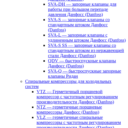
SVA-DH — запорные клапаны для
работы при большом перепаде
давления Данфосс (Danfoss)
SVA-S — запорные клапаны со
стандартным штоком Данфосс
(Danfoss)
SVA-L — запорные клапаны с
удлиненным штоком Данфосс (Danfoss)
SVA-S SS — запорные клапаны со
стандартным штоком из нержавеющей
стали Данфосс (Danfoss)
QDV — быстроспускные клапаны
Данфосс (Danfoss)
SVA-Q — быстроспускные запорные
клапаны Ридан
Спиральные компрессоры для холодильных
систем
VTZ — Герметичный поршневой
компрессор с частотным регулированием
производительности Данфосс (Danfoss)
NTZ — герметичные поршневые
компрессоры Данфосс (Danfoss)
VLZ — герметичные спиральные
компрессоры с частотным регулированием
производительности Данфосс (Danfoss)