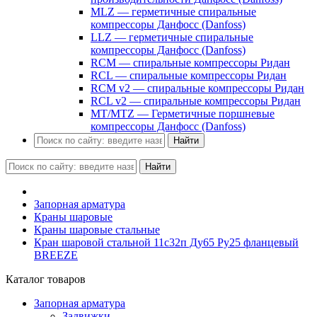
MLZ — герметичные спиральные
компрессоры Данфосс (Danfoss)
LLZ — герметичные спиральные
компрессоры Данфосс (Danfoss)
RCM — спиральные компрессоры Ридан
RCL — спиральные компрессоры Ридан
RCM v2 — спиральные компрессоры Ридан
RCL v2 — спиральные компрессоры Ридан
MT/MTZ — Герметичные поршневые
компрессоры Данфосс (Danfoss)
Найти
Найти
Запорная арматура
Краны шаровые
Краны шаровые стальные
Кран шаровой стальной 11с32п Ду65 Ру25 фланцевый
BREEZE
Каталог товаров
Запорная арматура
Задвижки