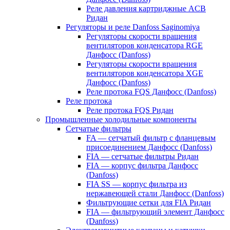
Реле давления картриджные ACB
Ридан
Регуляторы и реле Danfoss Saginomiya
Регуляторы скорости вращения
вентиляторов конденсатора RGE
Данфосс (Danfoss)
Регуляторы скорости вращения
вентиляторов конденсатора XGE
Данфосс (Danfoss)
Реле протока FQS Данфосс (Danfoss)
Реле протока
Реле протока FQS Ридан
Промышленные холодильные компоненты
Сетчатые фильтры
FA — сетчатый фильтр с фланцевым
присоединением Данфосс (Danfoss)
FIA — сетчатые фильтры Ридан
FIA — корпус фильтра Данфосс
(Danfoss)
FIA SS — корпус фильтра из
нержавеющей стали Данфосс (Danfoss)
Фильтрующие сетки для FIA Ридан
FIA — фильтрующий элемент Данфосс
(Danfoss)