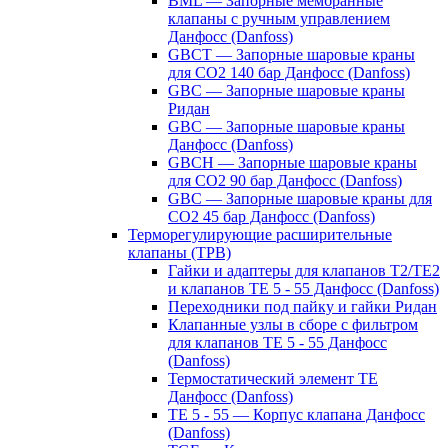
BML — Запорные мембранные
клапаны с ручным управлением
Данфосс (Danfoss)
GBCT — Запорные шаровые краны
для CO2 140 бар Данфосс (Danfoss)
GBC — Запорные шаровые краны
Ридан
GBC — Запорные шаровые краны
Данфосс (Danfoss)
GBCH — Запорные шаровые краны
для CO2 90 бар Данфосс (Danfoss)
GBC — Запорные шаровые краны для
CO2 45 бар Данфосс (Danfoss)
Терморегулирующие расширительные
клапаны (ТРВ)
Гайки и адаптеры для клапанов T2/TE2
и клапанов TE 5 - 55 Данфосс (Danfoss)
Переходники под пайку и гайки Ридан
Клапанные узлы в сборе с фильтром
для клапанов TE 5 - 55 Данфосс
(Danfoss)
Термостатический элемент TE
Данфосс (Danfoss)
TE 5 - 55 — Корпус клапана Данфосс
(Danfoss)