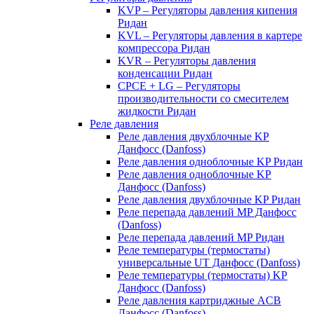
KVP – Регуляторы давления кипения
Ридан
KVL – Регуляторы давления в картере
компрессора Ридан
KVR – Регуляторы давления
конденсации Ридан
CPCE + LG – Регуляторы
производительности со смесителем
жидкости Ридан
Реле давления
Реле давления двухблочные KP
Данфосс (Danfoss)
Реле давления одноблочные KP Ридан
Реле давления одноблочные KP
Данфосс (Danfoss)
Реле давления двухблочные KP Ридан
Реле перепада давлений MP Данфосс
(Danfoss)
Реле перепада давлений MP Ридан
Реле температуры (термостаты)
универсальные UT Данфосс (Danfoss)
Реле температуры (термостаты) KP
Данфосс (Danfoss)
Реле давления картриджные ACB
Данфосс (Danfoss)