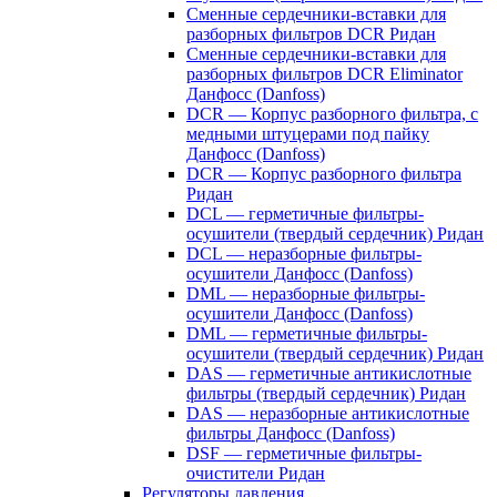
Сменные сердечники-вставки для
разборных фильтров DCR Ридан
Сменные сердечники-вставки для
разборных фильтров DCR Eliminator
Данфосс (Danfoss)
DCR — Корпус разборного фильтра, с
медными штуцерами под пайку
Данфосс (Danfoss)
DCR — Корпус разборного фильтра
Ридан
DCL — герметичные фильтры-
осушители (твердый сердечник) Ридан
DCL — неразборные фильтры-
осушители Данфосс (Danfoss)
DML — неразборные фильтры-
осушители Данфосс (Danfoss)
DML — герметичные фильтры-
осушители (твердый сердечник) Ридан
DAS — герметичные антикислотные
фильтры (твердый сердечник) Ридан
DAS — неразборные антикислотные
фильтры Данфосс (Danfoss)
DSF — герметичные фильтры-
очистители Ридан
Регуляторы давления