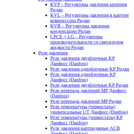
KVP – Регуляторы давления кипения
Ридан
KVL – Регуляторы давления в картере
компрессора Ридан
KVR – Регуляторы давления
конденсации Ридан
CPCE + LG – Регуляторы
производительности со смесителем
жидкости Ридан
Реле давления
Реле давления двухблочные KP
Данфосс (Danfoss)
Реле давления одноблочные KP Ридан
Реле давления одноблочные KP
Данфосс (Danfoss)
Реле давления двухблочные KP Ридан
Реле перепада давлений MP Данфосс
(Danfoss)
Реле перепада давлений MP Ридан
Реле температуры (термостаты)
универсальные UT Данфосс (Danfoss)
Реле температуры (термостаты) KP
Данфосс (Danfoss)
Реле давления картриджные ACB
Данфосс (Danfoss)