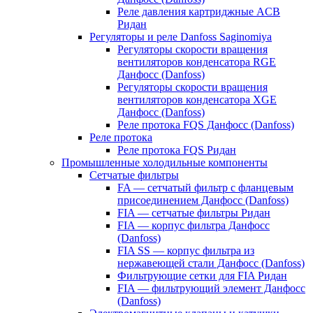
Реле давления картриджные ACB
Ридан
Регуляторы и реле Danfoss Saginomiya
Регуляторы скорости вращения
вентиляторов конденсатора RGE
Данфосс (Danfoss)
Регуляторы скорости вращения
вентиляторов конденсатора XGE
Данфосс (Danfoss)
Реле протока FQS Данфосс (Danfoss)
Реле протока
Реле протока FQS Ридан
Промышленные холодильные компоненты
Сетчатые фильтры
FA — сетчатый фильтр с фланцевым
присоединением Данфосс (Danfoss)
FIA — сетчатые фильтры Ридан
FIA — корпус фильтра Данфосс
(Danfoss)
FIA SS — корпус фильтра из
нержавеющей стали Данфосс (Danfoss)
Фильтрующие сетки для FIA Ридан
FIA — фильтрующий элемент Данфосс
(Danfoss)