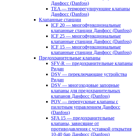
Данфосс (Danfoss)
TEA — терморегулирующие клапаны
Данфосс (Danfoss)
Клапанные станции
ICF 20 — многофункциональные
клапанные станции Данфосс (Danfoss)
ICF 25 — многофункциональные
клапанные станции Данфосс (Danfoss)
ICF 15 — многофункциональные
клапанные станции Данфосс (Danfoss)
Предохранительные клапаны
SFV-R — предохранительные клапаны
Ридан
DSV — переключающие устройства
Ридан
DSV — многоходовые запорные
клапаны для предохранительных
клапанов Данфосс (Danfoss)
POV — перепускные клапаны с
пилотным управлением Данфосс
(Danfoss)
SFA 15 — предохранительные
клапаны, зависящие от
противодавления с уставкой открытия
10-40 бар Данфосс (Danfoss)