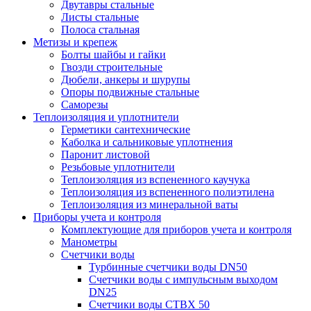
Двутавры стальные
Листы стальные
Полоса стальная
Метизы и крепеж
Болты шайбы и гайки
Гвозди строительные
Дюбели, анкеры и шурупы
Опоры подвижные стальные
Саморезы
Теплоизоляция и уплотнители
Герметики сантехнические
Каболка и сальниковые уплотнения
Паронит листовой
Резьбовые уплотнители
Теплоизоляция из вспененного каучука
Теплоизоляция из вспененного полиэтилена
Теплоизоляция из минеральной ваты
Приборы учета и контроля
Комплектующие для приборов учета и контроля
Манометры
Счетчики воды
Турбинные счетчики воды DN50
Счетчики воды с импульсным выходом
DN25
Счетчики воды СТВХ 50