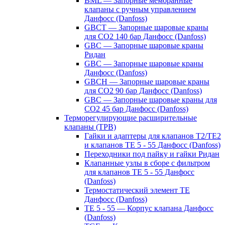
BML — Запорные мембранные
клапаны с ручным управлением
Данфосс (Danfoss)
GBCT — Запорные шаровые краны
для CO2 140 бар Данфосс (Danfoss)
GBC — Запорные шаровые краны
Ридан
GBC — Запорные шаровые краны
Данфосс (Danfoss)
GBCH — Запорные шаровые краны
для CO2 90 бар Данфосс (Danfoss)
GBC — Запорные шаровые краны для
CO2 45 бар Данфосс (Danfoss)
Терморегулирующие расширительные
клапаны (ТРВ)
Гайки и адаптеры для клапанов T2/TE2
и клапанов TE 5 - 55 Данфосс (Danfoss)
Переходники под пайку и гайки Ридан
Клапанные узлы в сборе с фильтром
для клапанов TE 5 - 55 Данфосс
(Danfoss)
Термостатический элемент TE
Данфосс (Danfoss)
TE 5 - 55 — Корпус клапана Данфосс
(Danfoss)