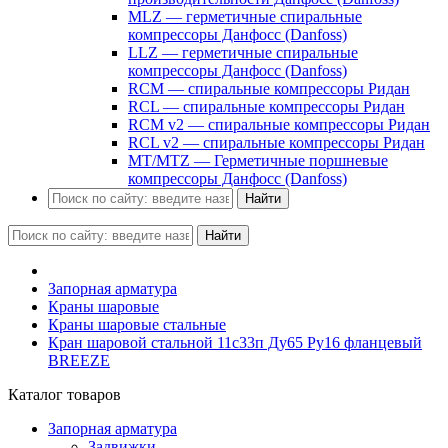
MLZ — герметичные спиральные
компрессоры Данфосс (Danfoss)
LLZ — герметичные спиральные
компрессоры Данфосс (Danfoss)
RCM — спиральные компрессоры Ридан
RCL — спиральные компрессоры Ридан
RCM v2 — спиральные компрессоры Ридан
RCL v2 — спиральные компрессоры Ридан
MT/MTZ — Герметичные поршневые
компрессоры Данфосс (Danfoss)
Найти
Найти
Запорная арматура
Краны шаровые
Краны шаровые стальные
Кран шаровой стальной 11с33п Ду65 Ру16 фланцевый
BREEZE
Каталог товаров
Запорная арматура
Задвижки