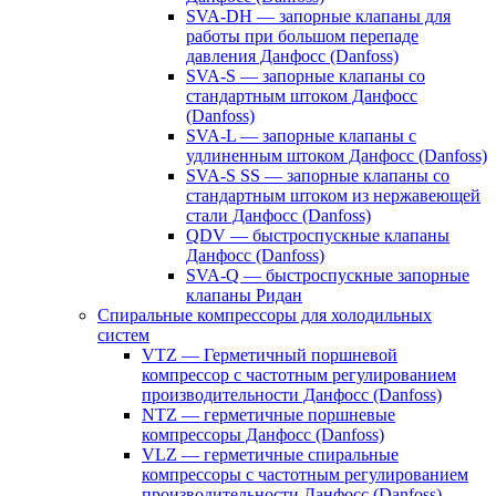
SVA-DH — запорные клапаны для
работы при большом перепаде
давления Данфосс (Danfoss)
SVA-S — запорные клапаны со
стандартным штоком Данфосс
(Danfoss)
SVA-L — запорные клапаны с
удлиненным штоком Данфосс (Danfoss)
SVA-S SS — запорные клапаны со
стандартным штоком из нержавеющей
стали Данфосс (Danfoss)
QDV — быстроспускные клапаны
Данфосс (Danfoss)
SVA-Q — быстроспускные запорные
клапаны Ридан
Спиральные компрессоры для холодильных
систем
VTZ — Герметичный поршневой
компрессор с частотным регулированием
производительности Данфосс (Danfoss)
NTZ — герметичные поршневые
компрессоры Данфосс (Danfoss)
VLZ — герметичные спиральные
компрессоры с частотным регулированием
производительности Данфосс (Danfoss)