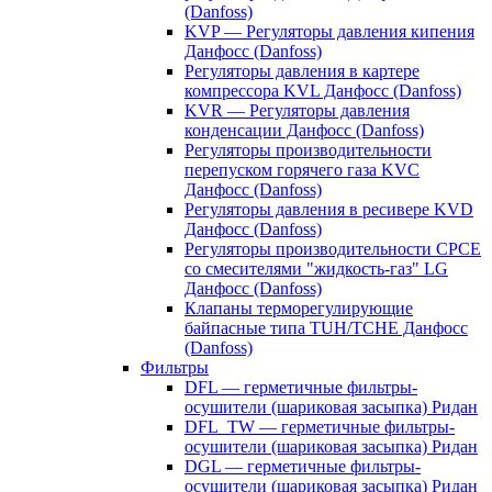
(Danfoss)
KVP — Регуляторы давления кипения
Данфосс (Danfoss)
Регуляторы давления в картере
компрессора KVL Данфосс (Danfoss)
KVR — Регуляторы давления
конденсации Данфосс (Danfoss)
Регуляторы производительности
перепуском горячего газа KVC
Данфосс (Danfoss)
Регуляторы давления в ресивере KVD
Данфосс (Danfoss)
Регуляторы производительности CPCE
со смесителями "жидкость-газ" LG
Данфосс (Danfoss)
Клапаны терморегулирующие
байпасные типа TUH/TCHE Данфосс
(Danfoss)
Фильтры
DFL — герметичные фильтры-
осушители (шариковая засыпка) Ридан
DFL_TW — герметичные фильтры-
осушители (шариковая засыпка) Ридан
DGL — герметичные фильтры-
осушители (шариковая засыпка) Ридан