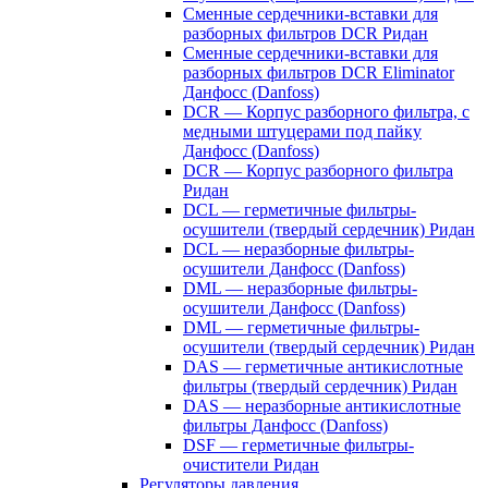
Сменные сердечники-вставки для
разборных фильтров DCR Ридан
Сменные сердечники-вставки для
разборных фильтров DCR Eliminator
Данфосс (Danfoss)
DCR — Корпус разборного фильтра, с
медными штуцерами под пайку
Данфосс (Danfoss)
DCR — Корпус разборного фильтра
Ридан
DCL — герметичные фильтры-
осушители (твердый сердечник) Ридан
DCL — неразборные фильтры-
осушители Данфосс (Danfoss)
DML — неразборные фильтры-
осушители Данфосс (Danfoss)
DML — герметичные фильтры-
осушители (твердый сердечник) Ридан
DAS — герметичные антикислотные
фильтры (твердый сердечник) Ридан
DAS — неразборные антикислотные
фильтры Данфосс (Danfoss)
DSF — герметичные фильтры-
очистители Ридан
Регуляторы давления