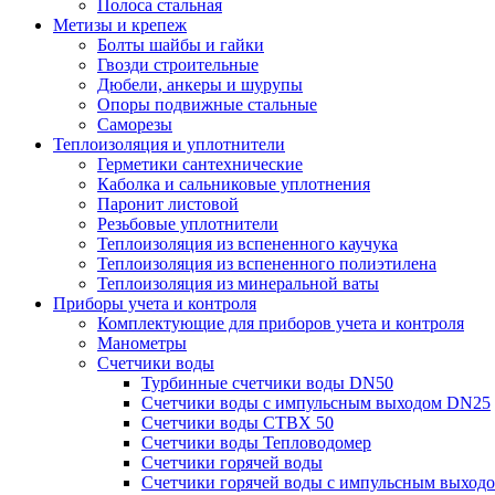
Полоса стальная
Метизы и крепеж
Болты шайбы и гайки
Гвозди строительные
Дюбели, анкеры и шурупы
Опоры подвижные стальные
Саморезы
Теплоизоляция и уплотнители
Герметики сантехнические
Каболка и сальниковые уплотнения
Паронит листовой
Резьбовые уплотнители
Теплоизоляция из вспененного каучука
Теплоизоляция из вспененного полиэтилена
Теплоизоляция из минеральной ваты
Приборы учета и контроля
Комплектующие для приборов учета и контроля
Манометры
Счетчики воды
Турбинные счетчики воды DN50
Счетчики воды с импульсным выходом DN25
Счетчики воды СТВХ 50
Счетчики воды Тепловодомер
Счетчики горячей воды
Счетчики горячей воды с импульсным выход