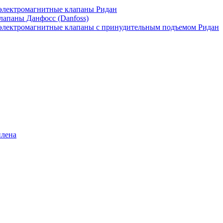
лектромагнитные клапаны Ридан
апаны Данфосс (Danfoss)
лектромагнитные клапаны с принудительным подъемом Ридан
илена