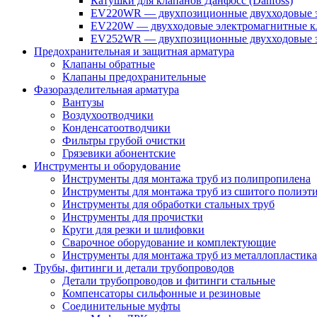
Катушки для клапанов Данфосс (Danfoss)
EV220WR — двухпозиционные двухходовые э
EV220W — двухходовые электромагнитные кл
EV252WR — двухпозиционные двухходовые э
Предохранительная и защитная арматура
Клапаны обратные
Клапаны предохранительные
Фазоразделительная арматура
Вантузы
Воздухоотводчики
Конденсатоотводчики
Фильтры грубой очистки
Грязевики абонентские
Инструменты и оборудование
Инструменты для монтажа труб из полипропилена
Инструменты для монтажа труб из сшитого полиэт
Инструменты для обработки стальных труб
Инструменты для прочистки
Круги для резки и шлифовки
Сварочное оборудование и комплектующие
Инструменты для монтажа труб из металлопластика
Трубы, фитинги и детали трубопроводов
Детали трубопроводов и фитинги стальные
Компенсаторы сильфонные и резиновые
Соединительные муфты