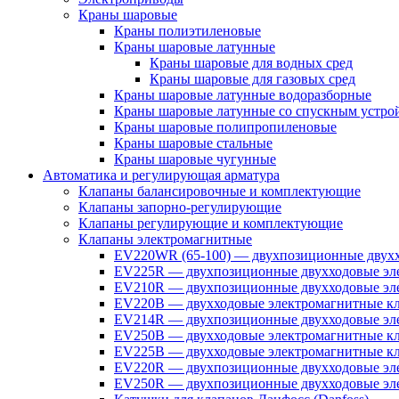
Краны шаровые
Краны полиэтиленовые
Краны шаровые латунные
Краны шаровые для водных сред
Краны шаровые для газовых сред
Краны шаровые латунные водоразборные
Краны шаровые латунные со спускным устро
Краны шаровые полипропиленовые
Краны шаровые стальные
Краны шаровые чугунные
Автоматика и регулирующая арматура
Клапаны балансировочные и комплектующие
Клапаны запорно-регулирующие
Клапаны регулирующие и комплектующие
Клапаны электромагнитные
EV220WR (65-100) — двухпозиционные двухх
EV225R — двухпозиционные двухходовые эле
EV210R — двухпозиционные двухходовые эле
EV220B — двухходовые электромагнитные кл
EV214R — двухпозиционные двухходовые эле
EV250B — двухходовые электромагнитные кл
EV225B — двухходовые электромагнитные кла
EV220R — двухпозиционные двухходовые эл
EV250R — двухпозиционные двухходовые эл