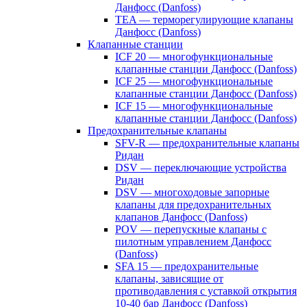
Данфосс (Danfoss)
TEA — терморегулирующие клапаны
Данфосс (Danfoss)
Клапанные станции
ICF 20 — многофункциональные
клапанные станции Данфосс (Danfoss)
ICF 25 — многофункциональные
клапанные станции Данфосс (Danfoss)
ICF 15 — многофункциональные
клапанные станции Данфосс (Danfoss)
Предохранительные клапаны
SFV-R — предохранительные клапаны
Ридан
DSV — переключающие устройства
Ридан
DSV — многоходовые запорные
клапаны для предохранительных
клапанов Данфосс (Danfoss)
POV — перепускные клапаны с
пилотным управлением Данфосс
(Danfoss)
SFA 15 — предохранительные
клапаны, зависящие от
противодавления с уставкой открытия
10-40 бар Данфосс (Danfoss)