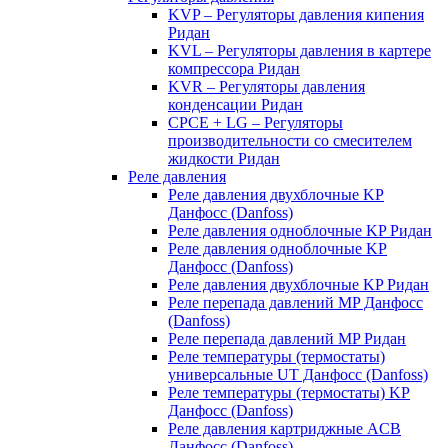
KVP – Регуляторы давления кипения
Ридан
KVL – Регуляторы давления в картере
компрессора Ридан
KVR – Регуляторы давления
конденсации Ридан
CPCE + LG – Регуляторы
производительности со смесителем
жидкости Ридан
Реле давления
Реле давления двухблочные KP
Данфосс (Danfoss)
Реле давления одноблочные KP Ридан
Реле давления одноблочные KP
Данфосс (Danfoss)
Реле давления двухблочные KP Ридан
Реле перепада давлений MP Данфосс
(Danfoss)
Реле перепада давлений MP Ридан
Реле температуры (термостаты)
универсальные UT Данфосс (Danfoss)
Реле температуры (термостаты) KP
Данфосс (Danfoss)
Реле давления картриджные ACB
Данфосс (Danfoss)