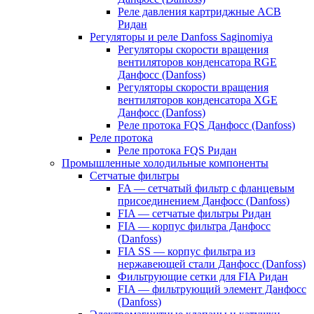
Реле давления картриджные ACB
Ридан
Регуляторы и реле Danfoss Saginomiya
Регуляторы скорости вращения
вентиляторов конденсатора RGE
Данфосс (Danfoss)
Регуляторы скорости вращения
вентиляторов конденсатора XGE
Данфосс (Danfoss)
Реле протока FQS Данфосс (Danfoss)
Реле протока
Реле протока FQS Ридан
Промышленные холодильные компоненты
Сетчатые фильтры
FA — сетчатый фильтр с фланцевым
присоединением Данфосс (Danfoss)
FIA — сетчатые фильтры Ридан
FIA — корпус фильтра Данфосс
(Danfoss)
FIA SS — корпус фильтра из
нержавеющей стали Данфосс (Danfoss)
Фильтрующие сетки для FIA Ридан
FIA — фильтрующий элемент Данфосс
(Danfoss)