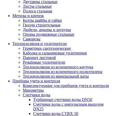
Двутавры стальные
Листы стальные
Полоса стальная
Метизы и крепеж
Болты шайбы и гайки
Гвозди строительные
Дюбели, анкеры и шурупы
Опоры подвижные стальные
Саморезы
Теплоизоляция и уплотнители
Герметики сантехнические
Каболка и сальниковые уплотнения
Паронит листовой
Резьбовые уплотнители
Теплоизоляция из вспененного каучука
Теплоизоляция из вспененного полиэтилена
Теплоизоляция из минеральной ваты
Приборы учета и контроля
Комплектующие для приборов учета и контроля
Манометры
Счетчики воды
Турбинные счетчики воды DN50
Счетчики воды с импульсным выходом
DN25
Счетчики воды СТВХ 50