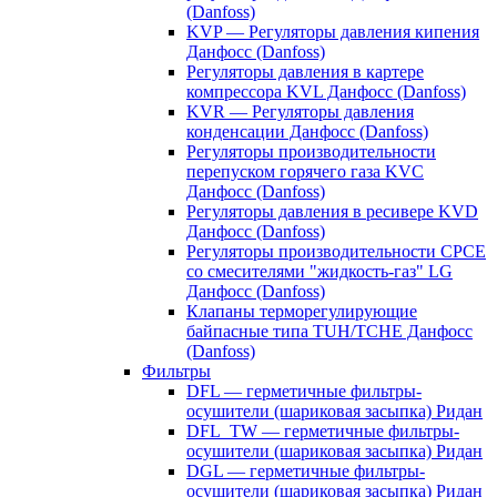
(Danfoss)
KVP — Регуляторы давления кипения
Данфосс (Danfoss)
Регуляторы давления в картере
компрессора KVL Данфосс (Danfoss)
KVR — Регуляторы давления
конденсации Данфосс (Danfoss)
Регуляторы производительности
перепуском горячего газа KVC
Данфосс (Danfoss)
Регуляторы давления в ресивере KVD
Данфосс (Danfoss)
Регуляторы производительности CPCE
со смесителями "жидкость-газ" LG
Данфосс (Danfoss)
Клапаны терморегулирующие
байпасные типа TUH/TCHE Данфосс
(Danfoss)
Фильтры
DFL — герметичные фильтры-
осушители (шариковая засыпка) Ридан
DFL_TW — герметичные фильтры-
осушители (шариковая засыпка) Ридан
DGL — герметичные фильтры-
осушители (шариковая засыпка) Ридан