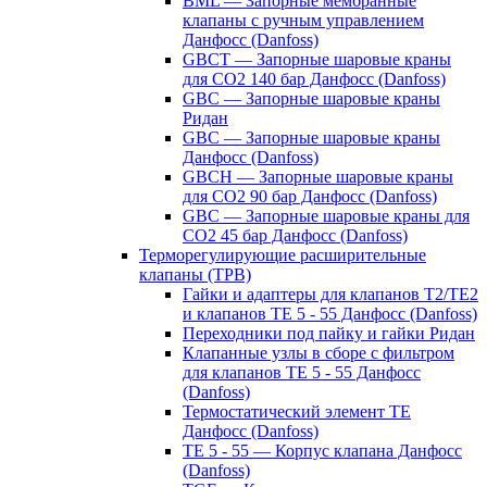
BML — Запорные мембранные
клапаны с ручным управлением
Данфосс (Danfoss)
GBCT — Запорные шаровые краны
для CO2 140 бар Данфосс (Danfoss)
GBC — Запорные шаровые краны
Ридан
GBC — Запорные шаровые краны
Данфосс (Danfoss)
GBCH — Запорные шаровые краны
для CO2 90 бар Данфосс (Danfoss)
GBC — Запорные шаровые краны для
CO2 45 бар Данфосс (Danfoss)
Терморегулирующие расширительные
клапаны (ТРВ)
Гайки и адаптеры для клапанов T2/TE2
и клапанов TE 5 - 55 Данфосс (Danfoss)
Переходники под пайку и гайки Ридан
Клапанные узлы в сборе с фильтром
для клапанов TE 5 - 55 Данфосс
(Danfoss)
Термостатический элемент TE
Данфосс (Danfoss)
TE 5 - 55 — Корпус клапана Данфосс
(Danfoss)