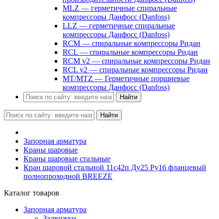
MLZ — герметичные спиральные
компрессоры Данфосс (Danfoss)
LLZ — герметичные спиральные
компрессоры Данфосс (Danfoss)
RCM — спиральные компрессоры Ридан
RCL — спиральные компрессоры Ридан
RCM v2 — спиральные компрессоры Ридан
RCL v2 — спиральные компрессоры Ридан
MT/MTZ — Герметичные поршневые
компрессоры Данфосс (Danfoss)
Найти
Найти
Запорная арматура
Краны шаровые
Краны шаровые стальные
Кран шаровой стальной 11с42п Ду25 Ру16 фланцевый
полнопроходной BREEZE
Каталог товаров
Запорная арматура
Задвижки