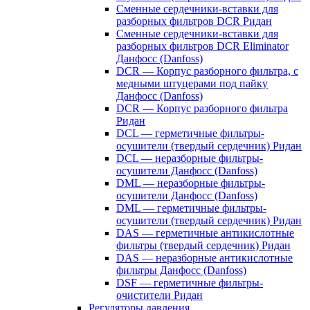
Сменные сердечники-вставки для
разборных фильтров DCR Ридан
Сменные сердечники-вставки для
разборных фильтров DCR Eliminator
Данфосс (Danfoss)
DCR — Корпус разборного фильтра, с
медными штуцерами под пайку
Данфосс (Danfoss)
DCR — Корпус разборного фильтра
Ридан
DCL — герметичные фильтры-
осушители (твердый сердечник) Ридан
DCL — неразборные фильтры-
осушители Данфосс (Danfoss)
DML — неразборные фильтры-
осушители Данфосс (Danfoss)
DML — герметичные фильтры-
осушители (твердый сердечник) Ридан
DAS — герметичные антикислотные
фильтры (твердый сердечник) Ридан
DAS — неразборные антикислотные
фильтры Данфосс (Danfoss)
DSF — герметичные фильтры-
очистители Ридан
Регуляторы давления