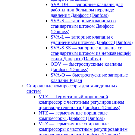
SVA-DH — запорные клапаны для
работы при большом перепаде
давления Данфосс (Danfoss)
SVA-S — запорные клапаны со
стандартным штоком Данфосс
(Danfoss)
SVA-L — запорные клапаны с
удлиненным штоком Данфосс (Danfoss)
SVA-S SS — запорные клапаны со
стандартным штоком из нержавеющей
стали Данфосс (Danfoss)
QDV — быстроспускные клапаны
Данфосс (Danfoss)
SVA-Q — быстроспускные запорные
клапаны Ридан
Спиральные компрессоры для холодильных
систем
VTZ — Герметичный поршневой
компрессор с частотным регулированием
производительности Данфосс (Danfoss)
NTZ — герметичные поршневые
компрессоры Данфосс (Danfoss)
VLZ — герметичные спиральные
компрессоры с частотным регулированием
производительности Данфосс (Danfoss)