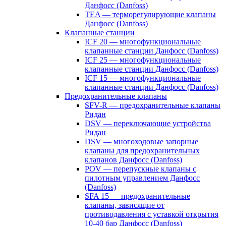
Данфосс (Danfoss)
TEA — терморегулирующие клапаны
Данфосс (Danfoss)
Клапанные станции
ICF 20 — многофункциональные
клапанные станции Данфосс (Danfoss)
ICF 25 — многофункциональные
клапанные станции Данфосс (Danfoss)
ICF 15 — многофункциональные
клапанные станции Данфосс (Danfoss)
Предохранительные клапаны
SFV-R — предохранительные клапаны
Ридан
DSV — переключающие устройства
Ридан
DSV — многоходовые запорные
клапаны для предохранительных
клапанов Данфосс (Danfoss)
POV — перепускные клапаны с
пилотным управлением Данфосс
(Danfoss)
SFA 15 — предохранительные
клапаны, зависящие от
противодавления с уставкой открытия
10-40 бар Данфосс (Danfoss)