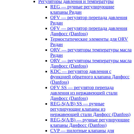
Регуляторы давления и температуры
REG — ручные регулирующие
клапаны Ридан
OFV — регулятор перепада давления
Ридан
OFV — регулятор перепада давления
Данфосс (Danfoss)
Термостатические элементы для ORV
Ридан
ORV — регуляторы температуры масла
Ридан
ORV — регуляторы температуры масла
Данфосс (Danfoss)
KDC — регулятор давления с
функцией обратного клапана Данфосс
(Danfoss)
OFV SS — регулятор перепада
давления из нержавеющей стали
Данфосс (Danfoss)
REG-S(A/B) SS — ручные
регулирующие клапаны из
нержавеющей стали Данфосс (Danfoss)
REG-S(A/B) — ручные регулирующие
клапаны Данфосс (Danfoss)
CVP — пилотные клапаны для