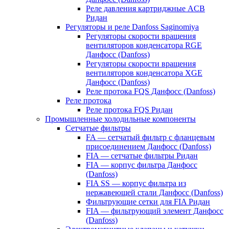
Реле давления картриджные ACB
Ридан
Регуляторы и реле Danfoss Saginomiya
Регуляторы скорости вращения
вентиляторов конденсатора RGE
Данфосс (Danfoss)
Регуляторы скорости вращения
вентиляторов конденсатора XGE
Данфосс (Danfoss)
Реле протока FQS Данфосс (Danfoss)
Реле протока
Реле протока FQS Ридан
Промышленные холодильные компоненты
Сетчатые фильтры
FA — сетчатый фильтр с фланцевым
присоединением Данфосс (Danfoss)
FIA — сетчатые фильтры Ридан
FIA — корпус фильтра Данфосс
(Danfoss)
FIA SS — корпус фильтра из
нержавеющей стали Данфосс (Danfoss)
Фильтрующие сетки для FIA Ридан
FIA — фильтрующий элемент Данфосс
(Danfoss)