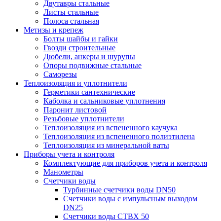
Двутавры стальные
Листы стальные
Полоса стальная
Метизы и крепеж
Болты шайбы и гайки
Гвозди строительные
Дюбели, анкеры и шурупы
Опоры подвижные стальные
Саморезы
Теплоизоляция и уплотнители
Герметики сантехнические
Каболка и сальниковые уплотнения
Паронит листовой
Резьбовые уплотнители
Теплоизоляция из вспененного каучука
Теплоизоляция из вспененного полиэтилена
Теплоизоляция из минеральной ваты
Приборы учета и контроля
Комплектующие для приборов учета и контроля
Манометры
Счетчики воды
Турбинные счетчики воды DN50
Счетчики воды с импульсным выходом
DN25
Счетчики воды СТВХ 50