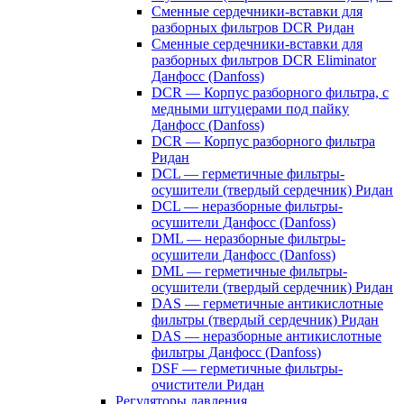
Сменные сердечники-вставки для
разборных фильтров DCR Ридан
Сменные сердечники-вставки для
разборных фильтров DCR Eliminator
Данфосс (Danfoss)
DCR — Корпус разборного фильтра, с
медными штуцерами под пайку
Данфосс (Danfoss)
DCR — Корпус разборного фильтра
Ридан
DCL — герметичные фильтры-
осушители (твердый сердечник) Ридан
DCL — неразборные фильтры-
осушители Данфосс (Danfoss)
DML — неразборные фильтры-
осушители Данфосс (Danfoss)
DML — герметичные фильтры-
осушители (твердый сердечник) Ридан
DAS — герметичные антикислотные
фильтры (твердый сердечник) Ридан
DAS — неразборные антикислотные
фильтры Данфосс (Danfoss)
DSF — герметичные фильтры-
очистители Ридан
Регуляторы давления