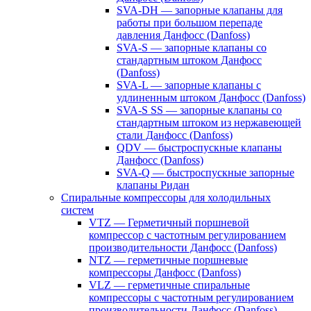
SVA-DH — запорные клапаны для
работы при большом перепаде
давления Данфосс (Danfoss)
SVA-S — запорные клапаны со
стандартным штоком Данфосс
(Danfoss)
SVA-L — запорные клапаны с
удлиненным штоком Данфосс (Danfoss)
SVA-S SS — запорные клапаны со
стандартным штоком из нержавеющей
стали Данфосс (Danfoss)
QDV — быстроспускные клапаны
Данфосс (Danfoss)
SVA-Q — быстроспускные запорные
клапаны Ридан
Спиральные компрессоры для холодильных
систем
VTZ — Герметичный поршневой
компрессор с частотным регулированием
производительности Данфосс (Danfoss)
NTZ — герметичные поршневые
компрессоры Данфосс (Danfoss)
VLZ — герметичные спиральные
компрессоры с частотным регулированием
производительности Данфосс (Danfoss)