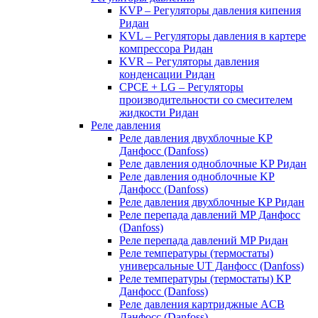
KVP – Регуляторы давления кипения
Ридан
KVL – Регуляторы давления в картере
компрессора Ридан
KVR – Регуляторы давления
конденсации Ридан
CPCE + LG – Регуляторы
производительности со смесителем
жидкости Ридан
Реле давления
Реле давления двухблочные KP
Данфосс (Danfoss)
Реле давления одноблочные KP Ридан
Реле давления одноблочные KP
Данфосс (Danfoss)
Реле давления двухблочные KP Ридан
Реле перепада давлений MP Данфосс
(Danfoss)
Реле перепада давлений MP Ридан
Реле температуры (термостаты)
универсальные UT Данфосс (Danfoss)
Реле температуры (термостаты) KP
Данфосс (Danfoss)
Реле давления картриджные ACB
Данфосс (Danfoss)