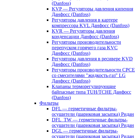
(Danfoss)
KVP — Регуляторы давления кипения
Данфосс (Danfoss)
Регуляторы давления в картере
компрессора KVL Данфосс (Danfoss)
KVR — Регуляторы давления
конденсации Данфосс (Danfoss)
Регуляторы производительности
перепуском горячего газа KVC
Данфосс (Danfoss)
Регуляторы давления в ресивере KVD
Данфосс (Danfoss)
Регуляторы производительности CPCE
со смесителями "жидкость-газ" LG
Данфосс (Danfoss)
Клапаны терморегулирующие
байпасные типа TUH/TCHE Данфосс
(Danfoss)
Фильтры
DFL — герметичные фильтры-
осушители (шариковая засыпка) Ридан
DFL_TW — герметичные фильтры-
осушители (шариковая засыпка) Ридан
DGL — герметичные фильтры-
осушители (шариковая засыпка) Ридан