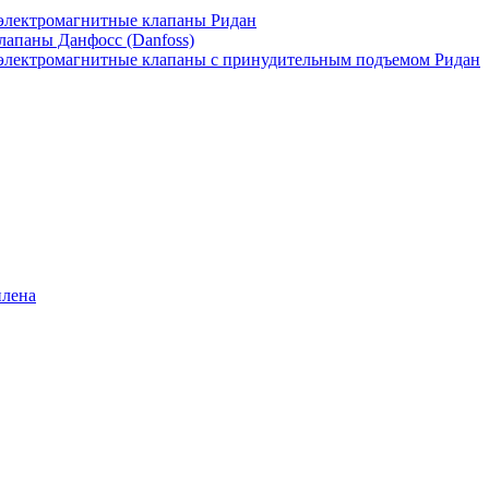
лектромагнитные клапаны Ридан
апаны Данфосс (Danfoss)
лектромагнитные клапаны с принудительным подъемом Ридан
илена