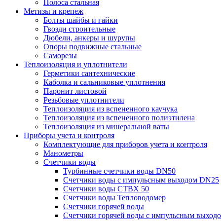
Полоса стальная
Метизы и крепеж
Болты шайбы и гайки
Гвозди строительные
Дюбели, анкеры и шурупы
Опоры подвижные стальные
Саморезы
Теплоизоляция и уплотнители
Герметики сантехнические
Каболка и сальниковые уплотнения
Паронит листовой
Резьбовые уплотнители
Теплоизоляция из вспененного каучука
Теплоизоляция из вспененного полиэтилена
Теплоизоляция из минеральной ваты
Приборы учета и контроля
Комплектующие для приборов учета и контроля
Манометры
Счетчики воды
Турбинные счетчики воды DN50
Счетчики воды с импульсным выходом DN25
Счетчики воды СТВХ 50
Счетчики воды Тепловодомер
Счетчики горячей воды
Счетчики горячей воды с импульсным выход