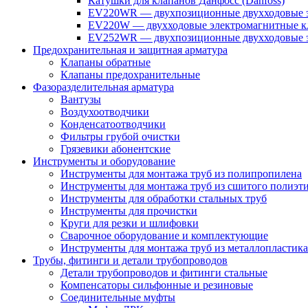
Катушки для клапанов Данфосс (Danfoss)
EV220WR — двухпозиционные двухходовые э
EV220W — двухходовые электромагнитные кл
EV252WR — двухпозиционные двухходовые э
Предохранительная и защитная арматура
Клапаны обратные
Клапаны предохранительные
Фазоразделительная арматура
Вантузы
Воздухоотводчики
Конденсатоотводчики
Фильтры грубой очистки
Грязевики абонентские
Инструменты и оборудование
Инструменты для монтажа труб из полипропилена
Инструменты для монтажа труб из сшитого полиэт
Инструменты для обработки стальных труб
Инструменты для прочистки
Круги для резки и шлифовки
Сварочное оборудование и комплектующие
Инструменты для монтажа труб из металлопластика
Трубы, фитинги и детали трубопроводов
Детали трубопроводов и фитинги стальные
Компенсаторы сильфонные и резиновые
Соединительные муфты