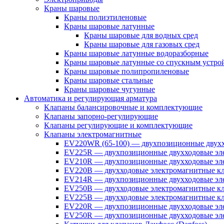
Краны шаровые
Краны полиэтиленовые
Краны шаровые латунные
Краны шаровые для водных сред
Краны шаровые для газовых сред
Краны шаровые латунные водоразборные
Краны шаровые латунные со спускным устро
Краны шаровые полипропиленовые
Краны шаровые стальные
Краны шаровые чугунные
Автоматика и регулирующая арматура
Клапаны балансировочные и комплектующие
Клапаны запорно-регулирующие
Клапаны регулирующие и комплектующие
Клапаны электромагнитные
EV220WR (65-100) — двухпозиционные двухх
EV225R — двухпозиционные двухходовые эле
EV210R — двухпозиционные двухходовые эле
EV220B — двухходовые электромагнитные кл
EV214R — двухпозиционные двухходовые эле
EV250B — двухходовые электромагнитные кл
EV225B — двухходовые электромагнитные кла
EV220R — двухпозиционные двухходовые эл
EV250R — двухпозиционные двухходовые эл