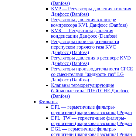
(Danfoss)
KVP — Регуляторы давления кипения
Данфосс (Danfoss)
Регуляторы давления в картере
компрессора KVL Данфосс (Danfoss)
KVR — Регуляторы давления
конденсации Данфосс (Danfoss)
Регуляторы производительности
перепуском горячего газа KVC
Данфосс (Danfoss)
Регуляторы давления в ресивере KVD
Данфосс (Danfoss)
Регуляторы производительности CPCE
со смесителями "жидкость-газ" LG
Данфосс (Danfoss)
Клапаны терморегулирующие
байпасные типа TUH/TCHE Данфосс
(Danfoss)
Фильтры
DFL — герметичные фильтры-
осушители (шариковая засыпка) Ридан
DFL_TW — герметичные фильтры-
осушители (шариковая засыпка) Ридан
DGL — герметичные фильтры-
осушители (шариковая засыпка) Ридан