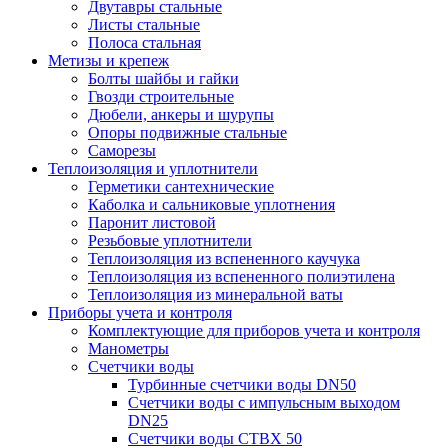
Двутавры стальные
Листы стальные
Полоса стальная
Метизы и крепеж
Болты шайбы и гайки
Гвозди строительные
Дюбели, анкеры и шурупы
Опоры подвижные стальные
Саморезы
Теплоизоляция и уплотнители
Герметики сантехнические
Каболка и сальниковые уплотнения
Паронит листовой
Резьбовые уплотнители
Теплоизоляция из вспененного каучука
Теплоизоляция из вспененного полиэтилена
Теплоизоляция из минеральной ваты
Приборы учета и контроля
Комплектующие для приборов учета и контроля
Манометры
Счетчики воды
Турбинные счетчики воды DN50
Счетчики воды с импульсным выходом
DN25
Счетчики воды СТВХ 50