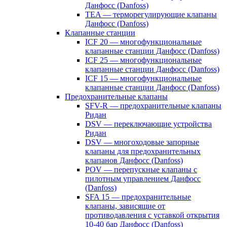
Данфосс (Danfoss)
TEA — терморегулирующие клапаны
Данфосс (Danfoss)
Клапанные станции
ICF 20 — многофункциональные
клапанные станции Данфосс (Danfoss)
ICF 25 — многофункциональные
клапанные станции Данфосс (Danfoss)
ICF 15 — многофункциональные
клапанные станции Данфосс (Danfoss)
Предохранительные клапаны
SFV-R — предохранительные клапаны
Ридан
DSV — переключающие устройства
Ридан
DSV — многоходовые запорные
клапаны для предохранительных
клапанов Данфосс (Danfoss)
POV — перепускные клапаны с
пилотным управлением Данфосс
(Danfoss)
SFA 15 — предохранительные
клапаны, зависящие от
противодавления с уставкой открытия
10-40 бар Данфосс (Danfoss)