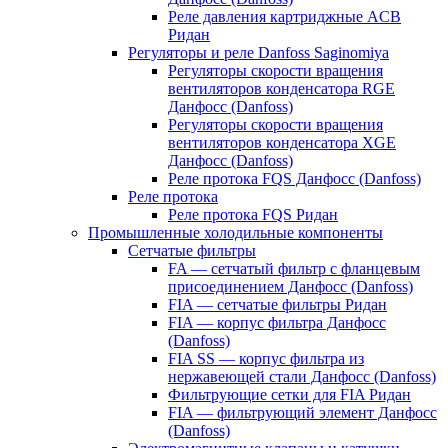
Реле давления картриджные ACB
Ридан
Регуляторы и реле Danfoss Saginomiya
Регуляторы скорости вращения
вентиляторов конденсатора RGE
Данфосс (Danfoss)
Регуляторы скорости вращения
вентиляторов конденсатора XGE
Данфосс (Danfoss)
Реле протока FQS Данфосс (Danfoss)
Реле протока
Реле протока FQS Ридан
Промышленные холодильные компоненты
Сетчатые фильтры
FA — сетчатый фильтр с фланцевым
присоединением Данфосс (Danfoss)
FIA — сетчатые фильтры Ридан
FIA — корпус фильтра Данфосс
(Danfoss)
FIA SS — корпус фильтра из
нержавеющей стали Данфосс (Danfoss)
Фильтрующие сетки для FIA Ридан
FIA — фильтрующий элемент Данфосс
(Danfoss)