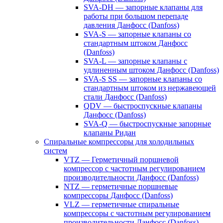
SVA-DH — запорные клапаны для
работы при большом перепаде
давления Данфосс (Danfoss)
SVA-S — запорные клапаны со
стандартным штоком Данфосс
(Danfoss)
SVA-L — запорные клапаны с
удлиненным штоком Данфосс (Danfoss)
SVA-S SS — запорные клапаны со
стандартным штоком из нержавеющей
стали Данфосс (Danfoss)
QDV — быстроспускные клапаны
Данфосс (Danfoss)
SVA-Q — быстроспускные запорные
клапаны Ридан
Спиральные компрессоры для холодильных
систем
VTZ — Герметичный поршневой
компрессор с частотным регулированием
производительности Данфосс (Danfoss)
NTZ — герметичные поршневые
компрессоры Данфосс (Danfoss)
VLZ — герметичные спиральные
компрессоры с частотным регулированием
производительности Данфосс (Danfoss)