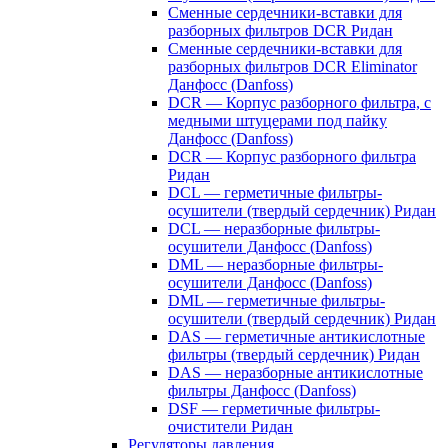
Сменные сердечники-вставки для
разборных фильтров DCR Ридан
Сменные сердечники-вставки для
разборных фильтров DCR Eliminator
Данфосс (Danfoss)
DCR — Корпус разборного фильтра, с
медными штуцерами под пайку
Данфосс (Danfoss)
DCR — Корпус разборного фильтра
Ридан
DCL — герметичные фильтры-
осушители (твердый сердечник) Ридан
DCL — неразборные фильтры-
осушители Данфосс (Danfoss)
DML — неразборные фильтры-
осушители Данфосс (Danfoss)
DML — герметичные фильтры-
осушители (твердый сердечник) Ридан
DAS — герметичные антикислотные
фильтры (твердый сердечник) Ридан
DAS — неразборные антикислотные
фильтры Данфосс (Danfoss)
DSF — герметичные фильтры-
очистители Ридан
Регуляторы давления