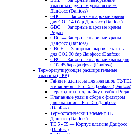
BML — Запорные мембранные
клапаны с ручным управлением
Данфосс (Danfoss)
GBCT — Запорные шаровые краны
для CO2 140 бар Данфосс (Danfoss)
GBC — Запорные шаровые краны
Ридан
GBC — Запорные шаровые краны
Данфосс (Danfoss)
GBCH — Запорные шаровые краны
для CO2 90 бар Данфосс (Danfoss)
GBC — Запорные шаровые краны для
CO2 45 бар Данфосс (Danfoss)
Терморегулирующие расширительные
клапаны (ТРВ)
Гайки и адаптеры для клапанов T2/TE2
и клапанов TE 5 - 55 Данфосс (Danfoss)
Переходники под пайку и гайки Ридан
Клапанные узлы в сборе с фильтром
для клапанов TE 5 - 55 Данфосс
(Danfoss)
Термостатический элемент TE
Данфосс (Danfoss)
TE 5 - 55 — Корпус клапана Данфосс
(Danfoss)