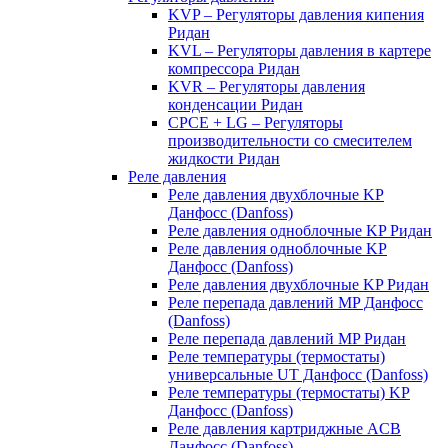
KVP – Регуляторы давления кипения
Ридан
KVL – Регуляторы давления в картере
компрессора Ридан
KVR – Регуляторы давления
конденсации Ридан
CPCE + LG – Регуляторы
производительности со смесителем
жидкости Ридан
Реле давления
Реле давления двухблочные KP
Данфосс (Danfoss)
Реле давления одноблочные KP Ридан
Реле давления одноблочные KP
Данфосс (Danfoss)
Реле давления двухблочные KP Ридан
Реле перепада давлений MP Данфосс
(Danfoss)
Реле перепада давлений MP Ридан
Реле температуры (термостаты)
универсальные UT Данфосс (Danfoss)
Реле температуры (термостаты) KP
Данфосс (Danfoss)
Реле давления картриджные ACB
Данфосс (Danfoss)