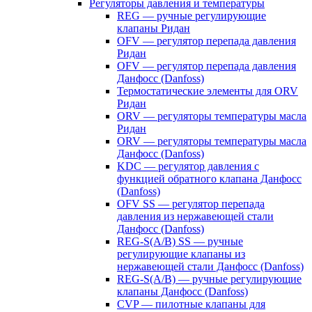
Регуляторы давления и температуры
REG — ручные регулирующие
клапаны Ридан
OFV — регулятор перепада давления
Ридан
OFV — регулятор перепада давления
Данфосс (Danfoss)
Термостатические элементы для ORV
Ридан
ORV — регуляторы температуры масла
Ридан
ORV — регуляторы температуры масла
Данфосс (Danfoss)
KDC — регулятор давления с
функцией обратного клапана Данфосс
(Danfoss)
OFV SS — регулятор перепада
давления из нержавеющей стали
Данфосс (Danfoss)
REG-S(A/B) SS — ручные
регулирующие клапаны из
нержавеющей стали Данфосс (Danfoss)
REG-S(A/B) — ручные регулирующие
клапаны Данфосс (Danfoss)
CVP — пилотные клапаны для