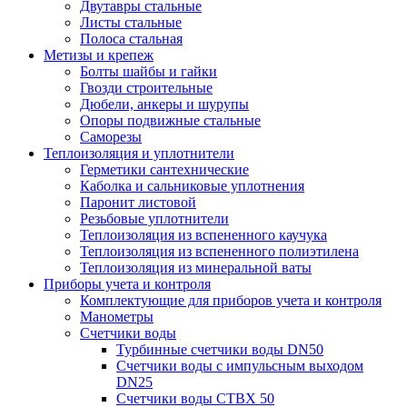
Двутавры стальные
Листы стальные
Полоса стальная
Метизы и крепеж
Болты шайбы и гайки
Гвозди строительные
Дюбели, анкеры и шурупы
Опоры подвижные стальные
Саморезы
Теплоизоляция и уплотнители
Герметики сантехнические
Каболка и сальниковые уплотнения
Паронит листовой
Резьбовые уплотнители
Теплоизоляция из вспененного каучука
Теплоизоляция из вспененного полиэтилена
Теплоизоляция из минеральной ваты
Приборы учета и контроля
Комплектующие для приборов учета и контроля
Манометры
Счетчики воды
Турбинные счетчики воды DN50
Счетчики воды с импульсным выходом
DN25
Счетчики воды СТВХ 50