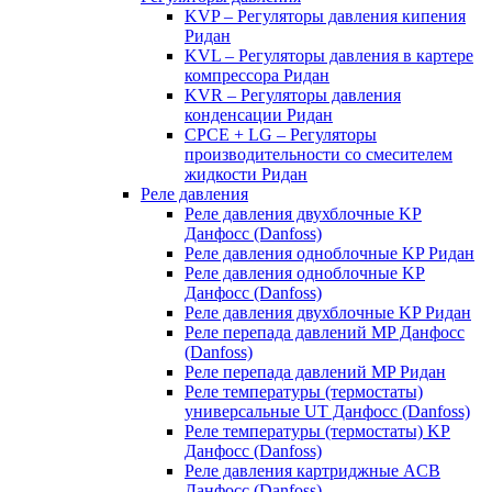
KVP – Регуляторы давления кипения
Ридан
KVL – Регуляторы давления в картере
компрессора Ридан
KVR – Регуляторы давления
конденсации Ридан
CPCE + LG – Регуляторы
производительности со смесителем
жидкости Ридан
Реле давления
Реле давления двухблочные KP
Данфосс (Danfoss)
Реле давления одноблочные KP Ридан
Реле давления одноблочные KP
Данфосс (Danfoss)
Реле давления двухблочные KP Ридан
Реле перепада давлений MP Данфосс
(Danfoss)
Реле перепада давлений MP Ридан
Реле температуры (термостаты)
универсальные UT Данфосс (Danfoss)
Реле температуры (термостаты) KP
Данфосс (Danfoss)
Реле давления картриджные ACB
Данфосс (Danfoss)