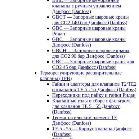
BML — Запорные мембранные
клапаны с ручным управлением
Данфосс (Danfoss)
GBCT — Запорные шаровые краны
для CO2 140 бар Данфосс (Danfoss)
GBC — Запорные шаровые краны
Ридан
GBC — Запорные шаровые краны
Данфосс (Danfoss)
GBCH — Запорные шаровые краны
для CO2 90 бар Данфосс (Danfoss)
GBC — Запорные шаровые краны для
CO2 45 бар Данфосс (Danfoss)
Терморегулирующие расширительные
клапаны (ТРВ)
Гайки и адаптеры для клапанов T2/TE2
и клапанов TE 5 - 55 Данфосс (Danfoss)
Переходники под пайку и гайки Ридан
Клапанные узлы в сборе с фильтром
для клапанов TE 5 - 55 Данфосс
(Danfoss)
Термостатический элемент TE
Данфосс (Danfoss)
TE 5 - 55 — Корпус клапана Данфосс
(Danfoss)