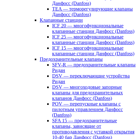
Данфосс (Danfoss)
TEA — терморегулирующие клапаны
Данфосс (Danfoss)
Клапанные станции
ICF 20 — многофункциональные
клапанные станции Данфосс (Danfoss)
ICF 25 — многофункциональные
клапанные станции Данфосс (Danfoss)
ICF 15 — многофункциональные
клапанные станции Данфосс (Danfoss)
Предохранительные клапаны
SFV-R — предохранительные клапаны
Ридан
DSV — переключающие устройства
Ридан
DSV — многоходовые запорные
клапаны для предохранительных
клапанов Данфосс (Danfoss)
POV — перепускные клапаны с
пилотным управлением Данфосс
(Danfoss)
SFA 15 — предохранительные
клапаны, зависящие от
противодавления с уставкой открытия
10-40 бар Данфосс (Danfoss)