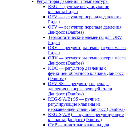
Регуляторы давления и температуры
REG — ручные регулирующие
клапаны Ридан
OFV — регулятор перепада давления
Ридан
OFV — регулятор перепада давления
Данфосс (Danfoss)
Термостатические элементы для ORV
Ридан
ORV — регуляторы температуры масла
Ридан
ORV — регуляторы температуры масла
Данфосс (Danfoss)
KDC — регулятор давления с
функцией обратного клапана Данфосс
(Danfoss)
OFV SS — регулятор перепада
давления из нержавеющей стали
Данфосс (Danfoss)
REG-S(A/B) SS — ручные
регулирующие клапаны из
нержавеющей стали Данфосс (Danfoss)
REG-S(A/B) — ручные регулирующие
клапаны Данфосс (Danfoss)
CVP — пилотные клапаны для