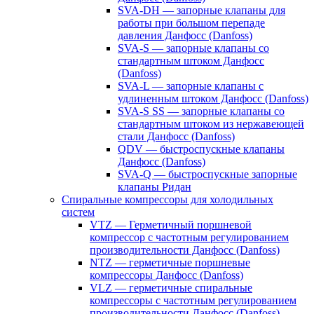
SVA-DH — запорные клапаны для
работы при большом перепаде
давления Данфосс (Danfoss)
SVA-S — запорные клапаны со
стандартным штоком Данфосс
(Danfoss)
SVA-L — запорные клапаны с
удлиненным штоком Данфосс (Danfoss)
SVA-S SS — запорные клапаны со
стандартным штоком из нержавеющей
стали Данфосс (Danfoss)
QDV — быстроспускные клапаны
Данфосс (Danfoss)
SVA-Q — быстроспускные запорные
клапаны Ридан
Спиральные компрессоры для холодильных
систем
VTZ — Герметичный поршневой
компрессор с частотным регулированием
производительности Данфосс (Danfoss)
NTZ — герметичные поршневые
компрессоры Данфосс (Danfoss)
VLZ — герметичные спиральные
компрессоры с частотным регулированием
производительности Данфосс (Danfoss)