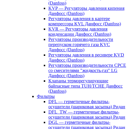
(Danfoss)
KVP — Регуляторы давления кипения
Данфосс (Danfoss)
Регуляторы давления в картере
компрессора KVL Данфосс (Danfoss)
KVR — Регуляторы давления
конденсации Данфосс (Danfoss)
Регуляторы производительности
перепуском горячего газа KVC
Данфосс (Danfoss)
Регуляторы давления в ресивере KVD
Данфосс (Danfoss)
Регуляторы производительности CPCE
со смесителями "жидкость-газ" LG
Данфосс (Danfoss)
Клапаны терморегулирующие
байпасные типа TUH/TCHE Данфосс
(Danfoss)
Фильтры
DFL — герметичные фильтры-
осушители (шариковая засыпка) Ридан
DFL_TW — герметичные фильтры-
осушители (шариковая засыпка) Ридан
DGL — герметичные фильтры-
осушители (шариковая засыпка) Ридан