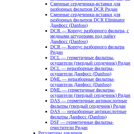
Сменные сердечники-вставки для
разборных фильтров DCR Ридан
Сменные сердечники-вставки для
разборных фильтров DCR Eliminator
Данфосс (Danfoss)
DCR — Корпус разборного фильтра, с
медными штуцерами под пайку
Данфосс (Danfoss)
DCR — Корпус разборного фильтра
Ридан
DCL — герметичные фильтры-
осушители (твердый сердечник) Ридан
DCL — неразборные фильтры-
осушители Данфосс (Danfoss)
DML — неразборные фильтры-
осушители Данфосс (Danfoss)
DML — герметичные фильтры-
осушители (твердый сердечник) Ридан
DAS — герметичные антикислотные
фильтры (твердый сердечник) Ридан
DAS — неразборные антикислотные
фильтры Данфосс (Danfoss)
DSF — герметичные фильтры-
очистители Ридан
Регуляторы давления