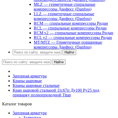
MLZ — герметичные спиральные
компрессоры Данфосс (Danfoss)
LLZ — герметичные спиральные
компрессоры Данфосс (Danfoss)
RCM — спиральные компрессоры Ридан
RCL — спиральные компрессоры Ридан
RCM v2 — спиральные компрессоры Ридан
RCL v2 — спиральные компрессоры Ридан
MT/MTZ — Герметичные поршневые
компрессоры Данфосс (Danfoss)
Найти
Найти
Запорная арматура
Краны шаровые
Краны шаровые стальные
Кран шаровой стальной 11с67п Ду100 Ру25 под
приварку полнопроходной Titan
Каталог товаров
Запорная арматура
Задвижки