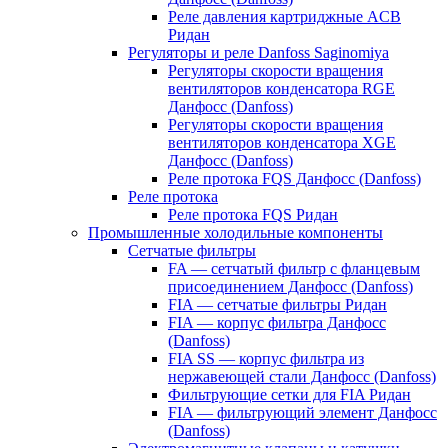
Реле давления картриджные ACB
Ридан
Регуляторы и реле Danfoss Saginomiya
Регуляторы скорости вращения
вентиляторов конденсатора RGE
Данфосс (Danfoss)
Регуляторы скорости вращения
вентиляторов конденсатора XGE
Данфосс (Danfoss)
Реле протока FQS Данфосс (Danfoss)
Реле протока
Реле протока FQS Ридан
Промышленные холодильные компоненты
Сетчатые фильтры
FA — сетчатый фильтр с фланцевым
присоединением Данфосс (Danfoss)
FIA — сетчатые фильтры Ридан
FIA — корпус фильтра Данфосс
(Danfoss)
FIA SS — корпус фильтра из
нержавеющей стали Данфосс (Danfoss)
Фильтрующие сетки для FIA Ридан
FIA — фильтрующий элемент Данфосс
(Danfoss)