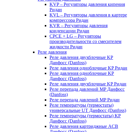
KVP – Регуляторы давления кипения
Ридан
KVL – Регуляторы давления в картере
компрессора Ридан
KVR – Регуляторы давления
конденсации Ридан
CPCE + LG – Регуляторы
производительности со смесителем
жидкости Ридан
Реле давления
Реле давления двухблочные KP
Данфосс (Danfoss)
Реле давления одноблочные KP Ридан
Реле давления одноблочные KP
Данфосс (Danfoss)
Реле давления двухблочные KP Ридан
Реле перепада давлений MP Данфосс
(Danfoss)
Реле перепада давлений MP Ридан
Реле температуры (термостаты)
универсальные UT Данфосс (Danfoss)
Реле температуры (термостаты) KP
Данфосс (Danfoss)
Реле давления картриджные ACB
Данфосс (Danfoss)