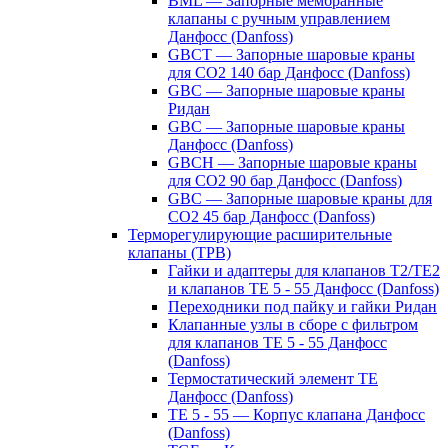
BML — Запорные мембранные
клапаны с ручным управлением
Данфосс (Danfoss)
GBCT — Запорные шаровые краны
для CO2 140 бар Данфосс (Danfoss)
GBC — Запорные шаровые краны
Ридан
GBC — Запорные шаровые краны
Данфосс (Danfoss)
GBCH — Запорные шаровые краны
для CO2 90 бар Данфосс (Danfoss)
GBC — Запорные шаровые краны для
CO2 45 бар Данфосс (Danfoss)
Терморегулирующие расширительные
клапаны (ТРВ)
Гайки и адаптеры для клапанов T2/TE2
и клапанов TE 5 - 55 Данфосс (Danfoss)
Переходники под пайку и гайки Ридан
Клапанные узлы в сборе с фильтром
для клапанов TE 5 - 55 Данфосс
(Danfoss)
Термостатический элемент TE
Данфосс (Danfoss)
TE 5 - 55 — Корпус клапана Данфосс
(Danfoss)