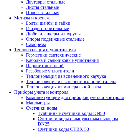
Двутавры стальные
Листы стальные
Полоса стальная
Метизы и крепеж
Болты шайбы и гайки
Гвозди строительные
Дюбели, анкеры и шурупы
Опоры подвижные стальные
Саморезы
Теплоизоляция и уплотнители
Герметики сантехнические
Каболка и сальниковые уплотнения
Паронит листовой
Резьбовые уплотнители
Теплоизоляция из вспененного каучука
Теплоизоляция из вспененного полиэтилена
Теплоизоляция из минеральной ваты
Приборы учета и контроля
Комплектующие для приборов учета и контроля
Манометры
Счетчики воды
Турбинные счетчики воды DN50
Счетчики воды с импульсным выходом
DN25
Счетчики воды СТВХ 50