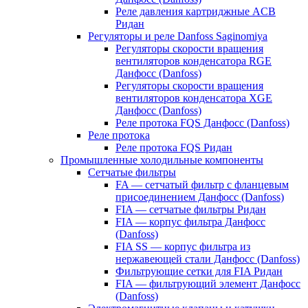
Реле давления картриджные ACB
Ридан
Регуляторы и реле Danfoss Saginomiya
Регуляторы скорости вращения
вентиляторов конденсатора RGE
Данфосс (Danfoss)
Регуляторы скорости вращения
вентиляторов конденсатора XGE
Данфосс (Danfoss)
Реле протока FQS Данфосс (Danfoss)
Реле протока
Реле протока FQS Ридан
Промышленные холодильные компоненты
Сетчатые фильтры
FA — сетчатый фильтр с фланцевым
присоединением Данфосс (Danfoss)
FIA — сетчатые фильтры Ридан
FIA — корпус фильтра Данфосс
(Danfoss)
FIA SS — корпус фильтра из
нержавеющей стали Данфосс (Danfoss)
Фильтрующие сетки для FIA Ридан
FIA — фильтрующий элемент Данфосс
(Danfoss)