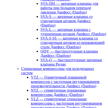
SVA-DH — запорные клапаны для
работы при большом перепаде
давления Данфосс (Danfoss)
SVA-S — запорные клапаны со
стандартным штоком Данфосс
(Danfoss)
SVA-L — запорные клапаны с
удлиненным штоком Данфосс (Danfoss)
SVA-S SS — запорные клапаны со
стандартным штоком из нержавеющей
стали Данфосс (Danfoss)
QDV — быстроспускные клапаны
Данфосс (Danfoss)
SVA-Q — быстроспускные запорные
клапаны Ридан
Спиральные компрессоры для холодильных
систем
VTZ — Герметичный поршневой
компрессор с частотным регулированием
производительности Данфосс (Danfoss)
NTZ — герметичные поршневые
компрессоры Данфосс (Danfoss)
VLZ — герметичные спиральные
компрессоры с частотным регулированием
производительности Данфосс (Danfoss)