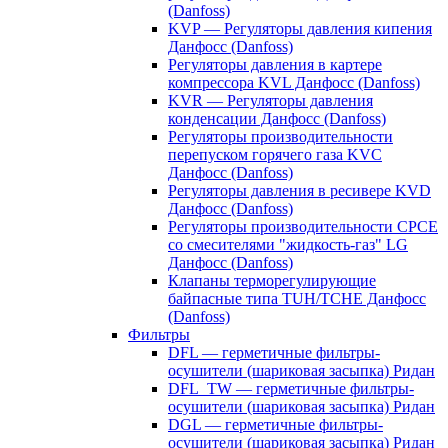
(Danfoss)
KVP — Регуляторы давления кипения
Данфосс (Danfoss)
Регуляторы давления в картере
компрессора KVL Данфосс (Danfoss)
KVR — Регуляторы давления
конденсации Данфосс (Danfoss)
Регуляторы производительности
перепуском горячего газа KVC
Данфосс (Danfoss)
Регуляторы давления в ресивере KVD
Данфосс (Danfoss)
Регуляторы производительности CPCE
со смесителями "жидкость-газ" LG
Данфосс (Danfoss)
Клапаны терморегулирующие
байпасные типа TUH/TCHE Данфосс
(Danfoss)
Фильтры
DFL — герметичные фильтры-
осушители (шариковая засыпка) Ридан
DFL_TW — герметичные фильтры-
осушители (шариковая засыпка) Ридан
DGL — герметичные фильтры-
осушители (шариковая засыпка) Ридан