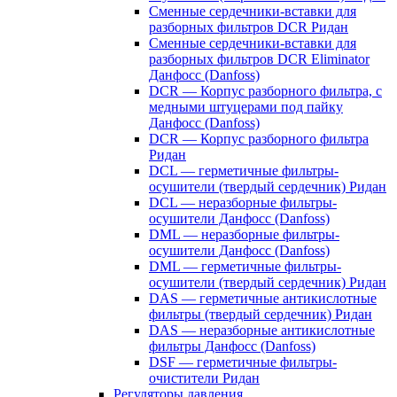
Сменные сердечники-вставки для
разборных фильтров DCR Ридан
Сменные сердечники-вставки для
разборных фильтров DCR Eliminator
Данфосс (Danfoss)
DCR — Корпус разборного фильтра, с
медными штуцерами под пайку
Данфосс (Danfoss)
DCR — Корпус разборного фильтра
Ридан
DCL — герметичные фильтры-
осушители (твердый сердечник) Ридан
DCL — неразборные фильтры-
осушители Данфосс (Danfoss)
DML — неразборные фильтры-
осушители Данфосс (Danfoss)
DML — герметичные фильтры-
осушители (твердый сердечник) Ридан
DAS — герметичные антикислотные
фильтры (твердый сердечник) Ридан
DAS — неразборные антикислотные
фильтры Данфосс (Danfoss)
DSF — герметичные фильтры-
очистители Ридан
Регуляторы давления