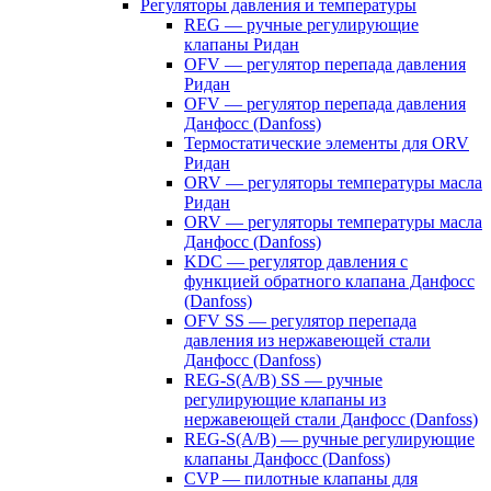
Регуляторы давления и температуры
REG — ручные регулирующие
клапаны Ридан
OFV — регулятор перепада давления
Ридан
OFV — регулятор перепада давления
Данфосс (Danfoss)
Термостатические элементы для ORV
Ридан
ORV — регуляторы температуры масла
Ридан
ORV — регуляторы температуры масла
Данфосс (Danfoss)
KDC — регулятор давления с
функцией обратного клапана Данфосс
(Danfoss)
OFV SS — регулятор перепада
давления из нержавеющей стали
Данфосс (Danfoss)
REG-S(A/B) SS — ручные
регулирующие клапаны из
нержавеющей стали Данфосс (Danfoss)
REG-S(A/B) — ручные регулирующие
клапаны Данфосс (Danfoss)
CVP — пилотные клапаны для