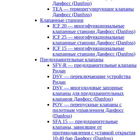
Данфосс (Danfoss)
TEA — терморегулирующие клапаны
Данфосс (Danfoss)
Клапанные станции
ICF 20 — многофункциональные
клапанные станции Данфосс (Danfoss)
ICF 25 — многофункциональные
клапанные станции Данфосс (Danfoss)
ICF 15 — многофункциональные
клапанные станции Данфосс (Danfoss)
Предохранительные клапаны
SFV-R — предохранительные клапаны
Ридан
DSV — переключающие устройства
Ридан
DSV — многоходовые запорные
клапаны для предохранительных
клапанов Данфосс (Danfoss)
POV — перепускные клапаны с
пилотным управлением Данфосс
(Danfoss)
SFA 15 — предохранительные
клапаны, зависящие от
противодавления с уставкой открытия
10-40 бар Данфосс (Danfoss)