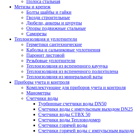
Полоса стальная
Метизы и крепеж
Болты шайбы и гайки
Гвозди строительные
Дюбели, анкеры и шурупы
Опоры подвижные стальные
Саморезы
Теплоизоляция и уплотнители
Герметики сантехнические
Каболка и сальниковые уплотнения
Паронит листовой
Резьбовые уплотнители
Теплоизоляция из вспененного каучука
Теплоизоляция из вспененного полиэтилена
Теплоизоляция из минеральной ваты
Приборы учета и контроля
Комплектующие для приборов учета и контроля
Манометры
Счетчики воды
Турбинные счетчики воды DN50
Счетчики воды с импульсным выходом DN25
Счетчики воды СТВХ 50
Счетчики воды Тепловодомер
Счетчики горячей воды
Счетчики горячей воды с импульсным выход