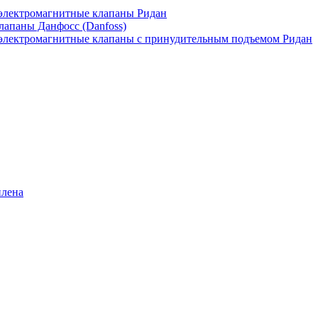
лектромагнитные клапаны Ридан
апаны Данфосс (Danfoss)
лектромагнитные клапаны с принудительным подъемом Ридан
илена