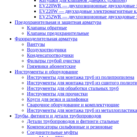
Катушки для клапанов Данфосс (Danfoss)
EV220WR — двухпозиционные двухходовые э
EV220W — двухходовые электромагнитные кл
EV252WR — двухпозиционные двухходовые э
Предохранительная и защитная арматура
Клапаны обратные
Клапаны предохранительные
Фазоразделительная арматура
Вантузы
Воздухоотводчики
Конденсатоотводчики
Фильтры грубой очистки
Грязевики абонентские
Инструменты и оборудование
Инструменты для монтажа труб из полипропилена
Инструменты для монтажа труб из сшитого полиэт
Инструменты для обработки стальных труб
Инструменты для прочистки
Круги для резки и шлифовки
Сварочное оборудование и комплектующие
Инструменты для монтажа труб из металлопластика
Трубы, фитинги и детали трубопроводов
Детали трубопроводов и фитинги стальные
Компенсаторы сильфонные и резиновые
Соединительные муфты