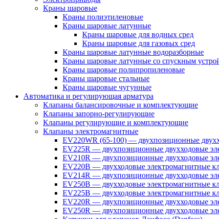
Краны шаровые
Краны полиэтиленовые
Краны шаровые латунные
Краны шаровые для водных сред
Краны шаровые для газовых сред
Краны шаровые латунные водоразборные
Краны шаровые латунные со спускным устро
Краны шаровые полипропиленовые
Краны шаровые стальные
Краны шаровые чугунные
Автоматика и регулирующая арматура
Клапаны балансировочные и комплектующие
Клапаны запорно-регулирующие
Клапаны регулирующие и комплектующие
Клапаны электромагнитные
EV220WR (65-100) — двухпозиционные двухх
EV225R — двухпозиционные двухходовые эле
EV210R — двухпозиционные двухходовые эле
EV220B — двухходовые электромагнитные кл
EV214R — двухпозиционные двухходовые эле
EV250B — двухходовые электромагнитные кл
EV225B — двухходовые электромагнитные кла
EV220R — двухпозиционные двухходовые эл
EV250R — двухпозиционные двухходовые эл