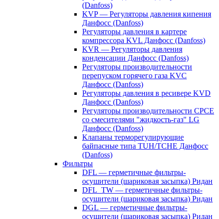
(Danfoss)
KVP — Регуляторы давления кипения
Данфосс (Danfoss)
Регуляторы давления в картере
компрессора KVL Данфосс (Danfoss)
KVR — Регуляторы давления
конденсации Данфосс (Danfoss)
Регуляторы производительности
перепуском горячего газа KVC
Данфосс (Danfoss)
Регуляторы давления в ресивере KVD
Данфосс (Danfoss)
Регуляторы производительности CPCE
со смесителями "жидкость-газ" LG
Данфосс (Danfoss)
Клапаны терморегулирующие
байпасные типа TUH/TCHE Данфосс
(Danfoss)
Фильтры
DFL — герметичные фильтры-
осушители (шариковая засыпка) Ридан
DFL_TW — герметичные фильтры-
осушители (шариковая засыпка) Ридан
DGL — герметичные фильтры-
осушители (шариковая засыпка) Ридан