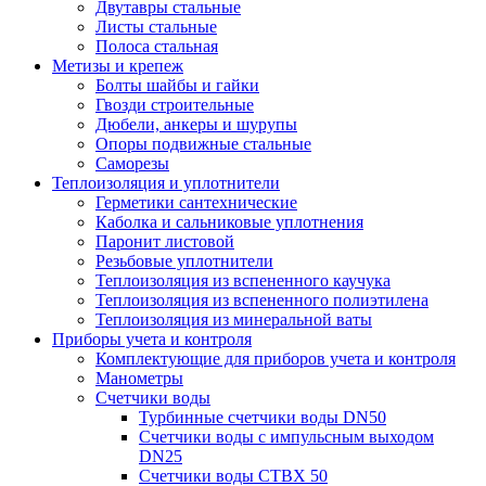
Двутавры стальные
Листы стальные
Полоса стальная
Метизы и крепеж
Болты шайбы и гайки
Гвозди строительные
Дюбели, анкеры и шурупы
Опоры подвижные стальные
Саморезы
Теплоизоляция и уплотнители
Герметики сантехнические
Каболка и сальниковые уплотнения
Паронит листовой
Резьбовые уплотнители
Теплоизоляция из вспененного каучука
Теплоизоляция из вспененного полиэтилена
Теплоизоляция из минеральной ваты
Приборы учета и контроля
Комплектующие для приборов учета и контроля
Манометры
Счетчики воды
Турбинные счетчики воды DN50
Счетчики воды с импульсным выходом
DN25
Счетчики воды СТВХ 50