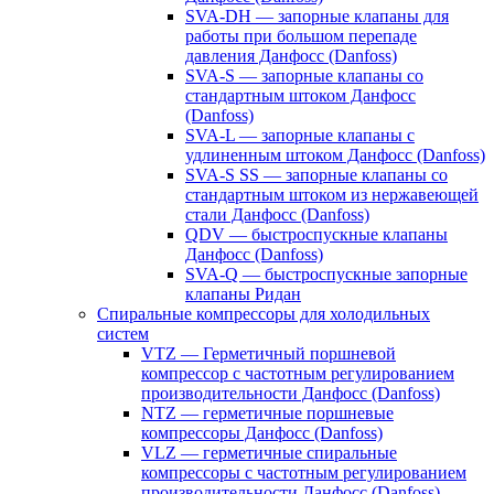
SVA-DH — запорные клапаны для
работы при большом перепаде
давления Данфосс (Danfoss)
SVA-S — запорные клапаны со
стандартным штоком Данфосс
(Danfoss)
SVA-L — запорные клапаны с
удлиненным штоком Данфосс (Danfoss)
SVA-S SS — запорные клапаны со
стандартным штоком из нержавеющей
стали Данфосс (Danfoss)
QDV — быстроспускные клапаны
Данфосс (Danfoss)
SVA-Q — быстроспускные запорные
клапаны Ридан
Спиральные компрессоры для холодильных
систем
VTZ — Герметичный поршневой
компрессор с частотным регулированием
производительности Данфосс (Danfoss)
NTZ — герметичные поршневые
компрессоры Данфосс (Danfoss)
VLZ — герметичные спиральные
компрессоры с частотным регулированием
производительности Данфосс (Danfoss)