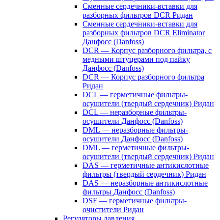
Сменные сердечники-вставки для
разборных фильтров DCR Ридан
Сменные сердечники-вставки для
разборных фильтров DCR Eliminator
Данфосс (Danfoss)
DCR — Корпус разборного фильтра, с
медными штуцерами под пайку
Данфосс (Danfoss)
DCR — Корпус разборного фильтра
Ридан
DCL — герметичные фильтры-
осушители (твердый сердечник) Ридан
DCL — неразборные фильтры-
осушители Данфосс (Danfoss)
DML — неразборные фильтры-
осушители Данфосс (Danfoss)
DML — герметичные фильтры-
осушители (твердый сердечник) Ридан
DAS — герметичные антикислотные
фильтры (твердый сердечник) Ридан
DAS — неразборные антикислотные
фильтры Данфосс (Danfoss)
DSF — герметичные фильтры-
очистители Ридан
Регуляторы давления