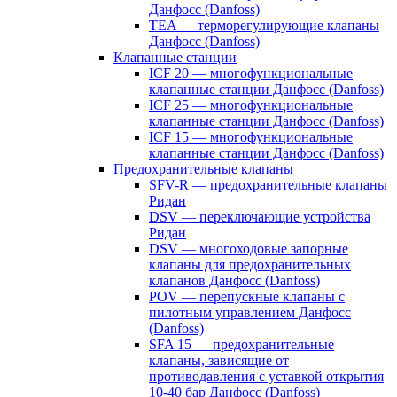
Данфосс (Danfoss)
TEA — терморегулирующие клапаны
Данфосс (Danfoss)
Клапанные станции
ICF 20 — многофункциональные
клапанные станции Данфосс (Danfoss)
ICF 25 — многофункциональные
клапанные станции Данфосс (Danfoss)
ICF 15 — многофункциональные
клапанные станции Данфосс (Danfoss)
Предохранительные клапаны
SFV-R — предохранительные клапаны
Ридан
DSV — переключающие устройства
Ридан
DSV — многоходовые запорные
клапаны для предохранительных
клапанов Данфосс (Danfoss)
POV — перепускные клапаны с
пилотным управлением Данфосс
(Danfoss)
SFA 15 — предохранительные
клапаны, зависящие от
противодавления с уставкой открытия
10-40 бар Данфосс (Danfoss)