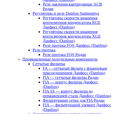
Реле давления картриджные ACB
Ридан
Регуляторы и реле Danfoss Saginomiya
Регуляторы скорости вращения
вентиляторов конденсатора RGE
Данфосс (Danfoss)
Регуляторы скорости вращения
вентиляторов конденсатора XGE
Данфосс (Danfoss)
Реле протока FQS Данфосс (Danfoss)
Реле протока
Реле протока FQS Ридан
Промышленные холодильные компоненты
Сетчатые фильтры
FA — сетчатый фильтр с фланцевым
присоединением Данфосс (Danfoss)
FIA — сетчатые фильтры Ридан
FIA — корпус фильтра Данфосс
(Danfoss)
FIA SS — корпус фильтра из
нержавеющей стали Данфосс (Danfoss)
Фильтрующие сетки для FIA Ридан
FIA — фильтрующий элемент Данфосс
(Danfoss)