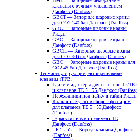
BML — Запорные мембранные
клапаны с ручным управлением
Данфосс (Danfoss)
GBCT — Запорные шаровые краны
для CO2 140 бар Данфосс (Danfoss)
GBC — Запорные шаровые краны
Ридан
GBC — Запорные шаровые краны
Данфосс (Danfoss)
GBCH — Запорные шаровые краны
для CO2 90 бар Данфосс (Danfoss)
GBC — Запорные шаровые краны для
CO2 45 бар Данфосс (Danfoss)
Терморегулирующие расширительные
клапаны (ТРВ)
Гайки и адаптеры для клапанов T2/TE2
и клапанов TE 5 - 55 Данфосс (Danfoss)
Переходники под пайку и гайки Ридан
Клапанные узлы в сборе с фильтром
для клапанов TE 5 - 55 Данфосс
(Danfoss)
Термостатический элемент TE
Данфосс (Danfoss)
TE 5 - 55 — Корпус клапана Данфосс
(Danfoss)