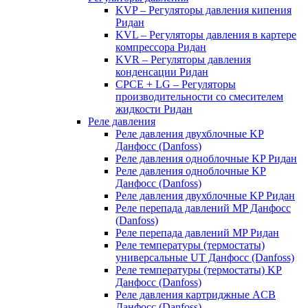
KVP – Регуляторы давления кипения
Ридан
KVL – Регуляторы давления в картере
компрессора Ридан
KVR – Регуляторы давления
конденсации Ридан
CPCE + LG – Регуляторы
производительности со смесителем
жидкости Ридан
Реле давления
Реле давления двухблочные KP
Данфосс (Danfoss)
Реле давления одноблочные KP Ридан
Реле давления одноблочные KP
Данфосс (Danfoss)
Реле давления двухблочные KP Ридан
Реле перепада давлений MP Данфосс
(Danfoss)
Реле перепада давлений MP Ридан
Реле температуры (термостаты)
универсальные UT Данфосс (Danfoss)
Реле температуры (термостаты) KP
Данфосс (Danfoss)
Реле давления картриджные ACB
Данфосс (Danfoss)