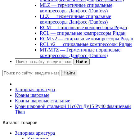
MLZ — герметичные спиральные
компрессоры Данфосс (Danfoss)
LLZ — герметичные спиральные
компрессоры Данфосс (Danfoss)
RCM — спиральные компрессоры Ридан
RCL — спиральные компрессоры Ридан
RCM v2 — спиральные компрессоры Ридан
RCL v2 — спиральные компрессоры Ридан
MT/MTZ — Герметичные поршневые
компрессоры Данфосс (Danfoss)
Найти
Найти
Запорная арматура
Краны шаровые
Краны шаровые стальные
Кран шаровой стальной 11с67п Ду15 Ру40 фланцевый
Titan
Каталог товаров
Запорная арматура
Задвижки