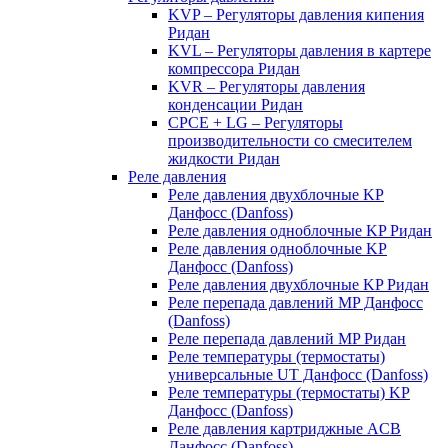
KVP – Регуляторы давления кипения
Ридан
KVL – Регуляторы давления в картере
компрессора Ридан
KVR – Регуляторы давления
конденсации Ридан
CPCE + LG – Регуляторы
производительности со смесителем
жидкости Ридан
Реле давления
Реле давления двухблочные KP
Данфосс (Danfoss)
Реле давления одноблочные KP Ридан
Реле давления одноблочные KP
Данфосс (Danfoss)
Реле давления двухблочные KP Ридан
Реле перепада давлений MP Данфосс
(Danfoss)
Реле перепада давлений MP Ридан
Реле температуры (термостаты)
универсальные UT Данфосс (Danfoss)
Реле температуры (термостаты) KP
Данфосс (Danfoss)
Реле давления картриджные ACB
Данфосс (Danfoss)