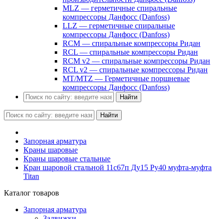
MLZ — герметичные спиральные
компрессоры Данфосс (Danfoss)
LLZ — герметичные спиральные
компрессоры Данфосс (Danfoss)
RCM — спиральные компрессоры Ридан
RCL — спиральные компрессоры Ридан
RCM v2 — спиральные компрессоры Ридан
RCL v2 — спиральные компрессоры Ридан
MT/MTZ — Герметичные поршневые
компрессоры Данфосс (Danfoss)
Найти
Найти
Запорная арматура
Краны шаровые
Краны шаровые стальные
Кран шаровой стальной 11с67п Ду15 Ру40 муфта-муфта
Titan
Каталог товаров
Запорная арматура
Задвижки