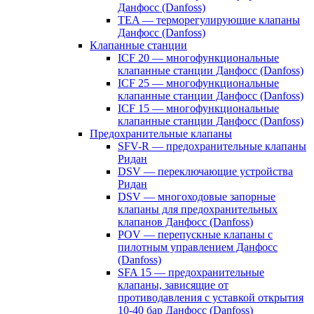
Данфосс (Danfoss)
TEA — терморегулирующие клапаны
Данфосс (Danfoss)
Клапанные станции
ICF 20 — многофункциональные
клапанные станции Данфосс (Danfoss)
ICF 25 — многофункциональные
клапанные станции Данфосс (Danfoss)
ICF 15 — многофункциональные
клапанные станции Данфосс (Danfoss)
Предохранительные клапаны
SFV-R — предохранительные клапаны
Ридан
DSV — переключающие устройства
Ридан
DSV — многоходовые запорные
клапаны для предохранительных
клапанов Данфосс (Danfoss)
POV — перепускные клапаны с
пилотным управлением Данфосс
(Danfoss)
SFA 15 — предохранительные
клапаны, зависящие от
противодавления с уставкой открытия
10-40 бар Данфосс (Danfoss)