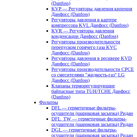
(Danfoss)
KVP — Регуляторы давления кипения
Данфосс (Danfoss)
Регуляторы давления в картере
компрессора KVL Данфосс (Danfoss)
KVR — Регуляторы давления
конденсации Данфосс (Danfoss)
Регуляторы производительности
перепуском горячего газа KVC
Данфосс (Danfoss)
Регуляторы давления в ресивере KVD
Данфосс (Danfoss)
Регуляторы производительности CPCE
со смесителями "жидкость-газ" LG
Данфосс (Danfoss)
Клапаны терморегулирующие
байпасные типа TUH/TCHE Данфосс
(Danfoss)
Фильтры
DFL — герметичные фильтры-
осушители (шариковая засыпка) Ридан
DFL_TW — герметичные фильтры-
осушители (шариковая засыпка) Ридан
DGL — герметичные фильтры-
осушители (шариковая засыпка) Ридан