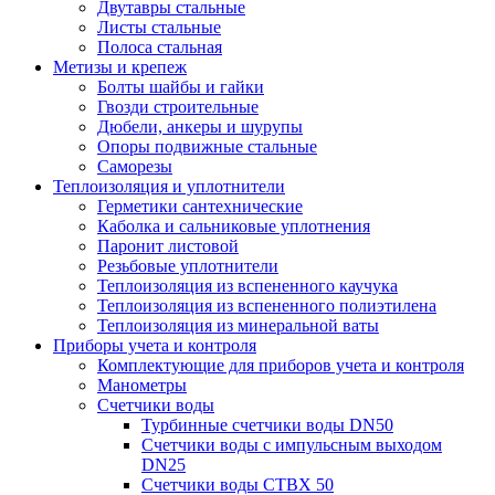
Двутавры стальные
Листы стальные
Полоса стальная
Метизы и крепеж
Болты шайбы и гайки
Гвозди строительные
Дюбели, анкеры и шурупы
Опоры подвижные стальные
Саморезы
Теплоизоляция и уплотнители
Герметики сантехнические
Каболка и сальниковые уплотнения
Паронит листовой
Резьбовые уплотнители
Теплоизоляция из вспененного каучука
Теплоизоляция из вспененного полиэтилена
Теплоизоляция из минеральной ваты
Приборы учета и контроля
Комплектующие для приборов учета и контроля
Манометры
Счетчики воды
Турбинные счетчики воды DN50
Счетчики воды с импульсным выходом
DN25
Счетчики воды СТВХ 50