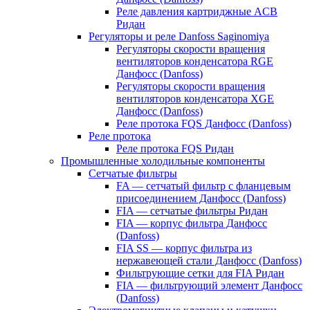
Реле давления картриджные ACB
Ридан
Регуляторы и реле Danfoss Saginomiya
Регуляторы скорости вращения
вентиляторов конденсатора RGE
Данфосс (Danfoss)
Регуляторы скорости вращения
вентиляторов конденсатора XGE
Данфосс (Danfoss)
Реле протока FQS Данфосс (Danfoss)
Реле протока
Реле протока FQS Ридан
Промышленные холодильные компоненты
Сетчатые фильтры
FA — сетчатый фильтр с фланцевым
присоединением Данфосс (Danfoss)
FIA — сетчатые фильтры Ридан
FIA — корпус фильтра Данфосс
(Danfoss)
FIA SS — корпус фильтра из
нержавеющей стали Данфосс (Danfoss)
Фильтрующие сетки для FIA Ридан
FIA — фильтрующий элемент Данфосс
(Danfoss)