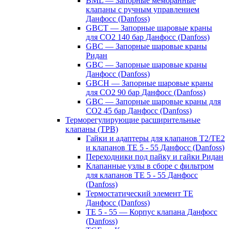
BML — Запорные мембранные
клапаны с ручным управлением
Данфосс (Danfoss)
GBCT — Запорные шаровые краны
для CO2 140 бар Данфосс (Danfoss)
GBC — Запорные шаровые краны
Ридан
GBC — Запорные шаровые краны
Данфосс (Danfoss)
GBCH — Запорные шаровые краны
для CO2 90 бар Данфосс (Danfoss)
GBC — Запорные шаровые краны для
CO2 45 бар Данфосс (Danfoss)
Терморегулирующие расширительные
клапаны (ТРВ)
Гайки и адаптеры для клапанов T2/TE2
и клапанов TE 5 - 55 Данфосс (Danfoss)
Переходники под пайку и гайки Ридан
Клапанные узлы в сборе с фильтром
для клапанов TE 5 - 55 Данфосс
(Danfoss)
Термостатический элемент TE
Данфосс (Danfoss)
TE 5 - 55 — Корпус клапана Данфосс
(Danfoss)