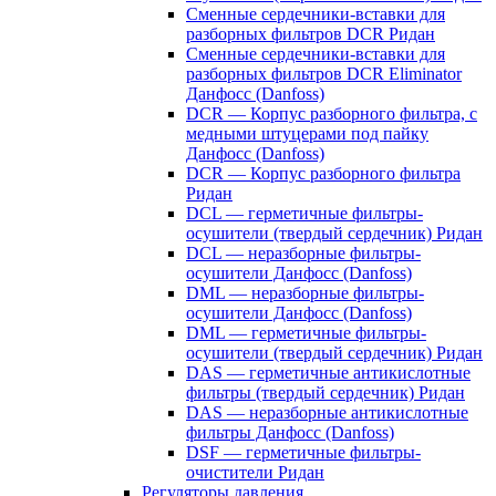
Сменные сердечники-вставки для
разборных фильтров DCR Ридан
Сменные сердечники-вставки для
разборных фильтров DCR Eliminator
Данфосс (Danfoss)
DCR — Корпус разборного фильтра, с
медными штуцерами под пайку
Данфосс (Danfoss)
DCR — Корпус разборного фильтра
Ридан
DCL — герметичные фильтры-
осушители (твердый сердечник) Ридан
DCL — неразборные фильтры-
осушители Данфосс (Danfoss)
DML — неразборные фильтры-
осушители Данфосс (Danfoss)
DML — герметичные фильтры-
осушители (твердый сердечник) Ридан
DAS — герметичные антикислотные
фильтры (твердый сердечник) Ридан
DAS — неразборные антикислотные
фильтры Данфосс (Danfoss)
DSF — герметичные фильтры-
очистители Ридан
Регуляторы давления