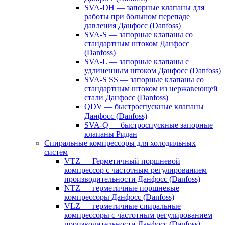
SVA-DH — запорные клапаны для
работы при большом перепаде
давления Данфосс (Danfoss)
SVA-S — запорные клапаны со
стандартным штоком Данфосс
(Danfoss)
SVA-L — запорные клапаны с
удлиненным штоком Данфосс (Danfoss)
SVA-S SS — запорные клапаны со
стандартным штоком из нержавеющей
стали Данфосс (Danfoss)
QDV — быстроспускные клапаны
Данфосс (Danfoss)
SVA-Q — быстроспускные запорные
клапаны Ридан
Спиральные компрессоры для холодильных
систем
VTZ — Герметичный поршневой
компрессор с частотным регулированием
производительности Данфосс (Danfoss)
NTZ — герметичные поршневые
компрессоры Данфосс (Danfoss)
VLZ — герметичные спиральные
компрессоры с частотным регулированием
производительности Данфосс (Danfoss)