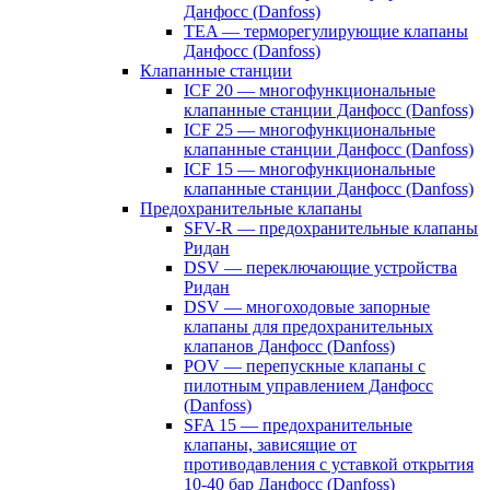
Данфосс (Danfoss)
TEA — терморегулирующие клапаны
Данфосс (Danfoss)
Клапанные станции
ICF 20 — многофункциональные
клапанные станции Данфосс (Danfoss)
ICF 25 — многофункциональные
клапанные станции Данфосс (Danfoss)
ICF 15 — многофункциональные
клапанные станции Данфосс (Danfoss)
Предохранительные клапаны
SFV-R — предохранительные клапаны
Ридан
DSV — переключающие устройства
Ридан
DSV — многоходовые запорные
клапаны для предохранительных
клапанов Данфосс (Danfoss)
POV — перепускные клапаны с
пилотным управлением Данфосс
(Danfoss)
SFA 15 — предохранительные
клапаны, зависящие от
противодавления с уставкой открытия
10-40 бар Данфосс (Danfoss)