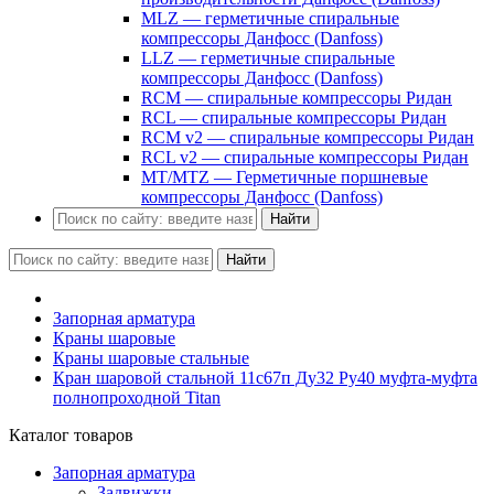
MLZ — герметичные спиральные
компрессоры Данфосс (Danfoss)
LLZ — герметичные спиральные
компрессоры Данфосс (Danfoss)
RCM — спиральные компрессоры Ридан
RCL — спиральные компрессоры Ридан
RCM v2 — спиральные компрессоры Ридан
RCL v2 — спиральные компрессоры Ридан
MT/MTZ — Герметичные поршневые
компрессоры Данфосс (Danfoss)
Найти
Найти
Запорная арматура
Краны шаровые
Краны шаровые стальные
Кран шаровой стальной 11с67п Ду32 Ру40 муфта-муфта
полнопроходной Titan
Каталог товаров
Запорная арматура
Задвижки