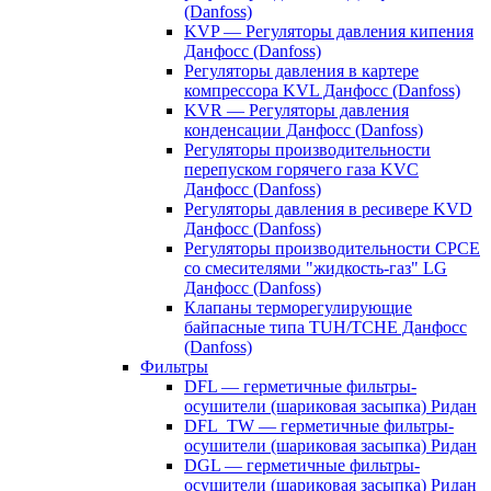
(Danfoss)
KVP — Регуляторы давления кипения
Данфосс (Danfoss)
Регуляторы давления в картере
компрессора KVL Данфосс (Danfoss)
KVR — Регуляторы давления
конденсации Данфосс (Danfoss)
Регуляторы производительности
перепуском горячего газа KVC
Данфосс (Danfoss)
Регуляторы давления в ресивере KVD
Данфосс (Danfoss)
Регуляторы производительности CPCE
со смесителями "жидкость-газ" LG
Данфосс (Danfoss)
Клапаны терморегулирующие
байпасные типа TUH/TCHE Данфосс
(Danfoss)
Фильтры
DFL — герметичные фильтры-
осушители (шариковая засыпка) Ридан
DFL_TW — герметичные фильтры-
осушители (шариковая засыпка) Ридан
DGL — герметичные фильтры-
осушители (шариковая засыпка) Ридан