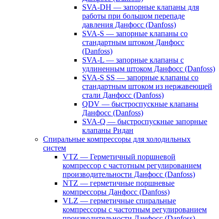
SVA-DH — запорные клапаны для
работы при большом перепаде
давления Данфосс (Danfoss)
SVA-S — запорные клапаны со
стандартным штоком Данфосс
(Danfoss)
SVA-L — запорные клапаны с
удлиненным штоком Данфосс (Danfoss)
SVA-S SS — запорные клапаны со
стандартным штоком из нержавеющей
стали Данфосс (Danfoss)
QDV — быстроспускные клапаны
Данфосс (Danfoss)
SVA-Q — быстроспускные запорные
клапаны Ридан
Спиральные компрессоры для холодильных
систем
VTZ — Герметичный поршневой
компрессор с частотным регулированием
производительности Данфосс (Danfoss)
NTZ — герметичные поршневые
компрессоры Данфосс (Danfoss)
VLZ — герметичные спиральные
компрессоры с частотным регулированием
производительности Данфосс (Danfoss)