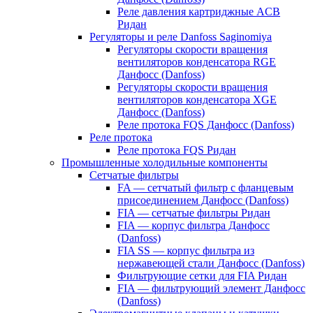
Реле давления картриджные ACB
Ридан
Регуляторы и реле Danfoss Saginomiya
Регуляторы скорости вращения
вентиляторов конденсатора RGE
Данфосс (Danfoss)
Регуляторы скорости вращения
вентиляторов конденсатора XGE
Данфосс (Danfoss)
Реле протока FQS Данфосс (Danfoss)
Реле протока
Реле протока FQS Ридан
Промышленные холодильные компоненты
Сетчатые фильтры
FA — сетчатый фильтр с фланцевым
присоединением Данфосс (Danfoss)
FIA — сетчатые фильтры Ридан
FIA — корпус фильтра Данфосс
(Danfoss)
FIA SS — корпус фильтра из
нержавеющей стали Данфосс (Danfoss)
Фильтрующие сетки для FIA Ридан
FIA — фильтрующий элемент Данфосс
(Danfoss)