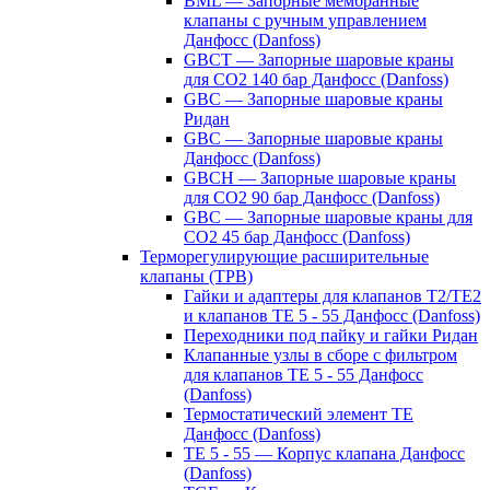
BML — Запорные мембранные
клапаны с ручным управлением
Данфосс (Danfoss)
GBCT — Запорные шаровые краны
для CO2 140 бар Данфосс (Danfoss)
GBC — Запорные шаровые краны
Ридан
GBC — Запорные шаровые краны
Данфосс (Danfoss)
GBCH — Запорные шаровые краны
для CO2 90 бар Данфосс (Danfoss)
GBC — Запорные шаровые краны для
CO2 45 бар Данфосс (Danfoss)
Терморегулирующие расширительные
клапаны (ТРВ)
Гайки и адаптеры для клапанов T2/TE2
и клапанов TE 5 - 55 Данфосс (Danfoss)
Переходники под пайку и гайки Ридан
Клапанные узлы в сборе с фильтром
для клапанов TE 5 - 55 Данфосс
(Danfoss)
Термостатический элемент TE
Данфосс (Danfoss)
TE 5 - 55 — Корпус клапана Данфосс
(Danfoss)