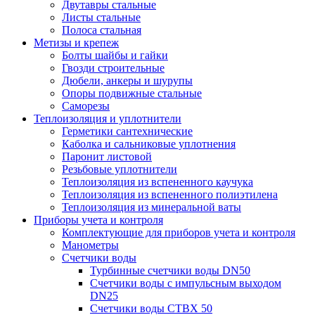
Двутавры стальные
Листы стальные
Полоса стальная
Метизы и крепеж
Болты шайбы и гайки
Гвозди строительные
Дюбели, анкеры и шурупы
Опоры подвижные стальные
Саморезы
Теплоизоляция и уплотнители
Герметики сантехнические
Каболка и сальниковые уплотнения
Паронит листовой
Резьбовые уплотнители
Теплоизоляция из вспененного каучука
Теплоизоляция из вспененного полиэтилена
Теплоизоляция из минеральной ваты
Приборы учета и контроля
Комплектующие для приборов учета и контроля
Манометры
Счетчики воды
Турбинные счетчики воды DN50
Счетчики воды с импульсным выходом
DN25
Счетчики воды СТВХ 50