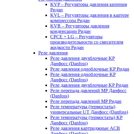
KVP – Регуляторы давления кипения
Ридан
KVL – Регуляторы давления в картере
компрессора Ридан
KVR – Регуляторы давления
конденсации Ридан
CPCE + LG – Регуляторы
производительности со смесителем
жидкости Ридан
Реле давления
Реле давления двухблочные KP
Данфосс (Danfoss)
Реле давления одноблочные KP Ридан
Реле давления одноблочные KP
Данфосс (Danfoss)
Реле давления двухблочные KP Ридан
Реле перепада давлений MP Данфосс
(Danfoss)
Реле перепада давлений MP Ридан
Реле температуры (термостаты)
универсальные UT Данфосс (Danfoss)
Реле температуры (термостаты) KP
Данфосс (Danfoss)
Реле давления картриджные ACB
Данфосс (Danfoss)