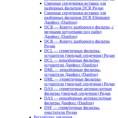
Сменные сердечники-вставки для
разборных фильтров DCR Ридан
Сменные сердечники-вставки для
разборных фильтров DCR Eliminator
Данфосс (Danfoss)
DCR — Корпус разборного фильтра, с
медными штуцерами под пайку
Данфосс (Danfoss)
DCR — Корпус разборного фильтра
Ридан
DCL — герметичные фильтры-
осушители (твердый сердечник) Ридан
DCL — неразборные фильтры-
осушители Данфосс (Danfoss)
DML — неразборные фильтры-
осушители Данфосс (Danfoss)
DML — герметичные фильтры-
осушители (твердый сердечник) Ридан
DAS — герметичные антикислотные
фильтры (твердый сердечник) Ридан
DAS — неразборные антикислотные
фильтры Данфосс (Danfoss)
DSF — герметичные фильтры-
очистители Ридан
Регуляторы давления