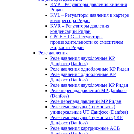
KVP – Регуляторы давления кипения
Ридан
KVL – Регуляторы давления в картере
компрессора Ридан
KVR – Регуляторы давления
конденсации Ридан
CPCE + LG – Регуляторы
производительности со смесителем
жидкости Ридан
Реле давления
Реле давления двухблочные KP
Данфосс (Danfoss)
Реле давления одноблочные KP Ридан
Реле давления одноблочные KP
Данфосс (Danfoss)
Реле давления двухблочные KP Ридан
Реле перепада давлений MP Данфосс
(Danfoss)
Реле перепада давлений MP Ридан
Реле температуры (термостаты)
универсальные UT Данфосс (Danfoss)
Реле температуры (термостаты) KP
Данфосс (Danfoss)
Реле давления картриджные ACB
Данфосс (Danfoss)