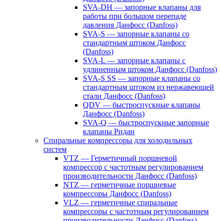
SVA-DH — запорные клапаны для
работы при большом перепаде
давления Данфосс (Danfoss)
SVA-S — запорные клапаны со
стандартным штоком Данфосс
(Danfoss)
SVA-L — запорные клапаны с
удлиненным штоком Данфосс (Danfoss)
SVA-S SS — запорные клапаны со
стандартным штоком из нержавеющей
стали Данфосс (Danfoss)
QDV — быстроспускные клапаны
Данфосс (Danfoss)
SVA-Q — быстроспускные запорные
клапаны Ридан
Спиральные компрессоры для холодильных
систем
VTZ — Герметичный поршневой
компрессор с частотным регулированием
производительности Данфосс (Danfoss)
NTZ — герметичные поршневые
компрессоры Данфосс (Danfoss)
VLZ — герметичные спиральные
компрессоры с частотным регулированием
производительности Данфосс (Danfoss)