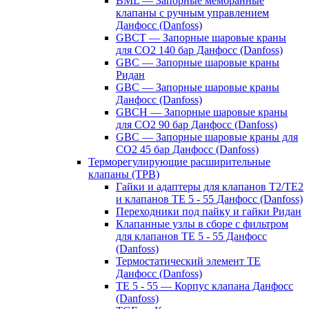
BML — Запорные мембранные
клапаны с ручным управлением
Данфосс (Danfoss)
GBCT — Запорные шаровые краны
для CO2 140 бар Данфосс (Danfoss)
GBC — Запорные шаровые краны
Ридан
GBC — Запорные шаровые краны
Данфосс (Danfoss)
GBCH — Запорные шаровые краны
для CO2 90 бар Данфосс (Danfoss)
GBC — Запорные шаровые краны для
CO2 45 бар Данфосс (Danfoss)
Терморегулирующие расширительные
клапаны (ТРВ)
Гайки и адаптеры для клапанов T2/TE2
и клапанов TE 5 - 55 Данфосс (Danfoss)
Переходники под пайку и гайки Ридан
Клапанные узлы в сборе с фильтром
для клапанов TE 5 - 55 Данфосс
(Danfoss)
Термостатический элемент TE
Данфосс (Danfoss)
TE 5 - 55 — Корпус клапана Данфосс
(Danfoss)