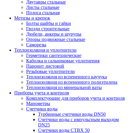
Двутавры стальные
Листы стальные
Полоса стальная
Метизы и крепеж
Болты шайбы и гайки
Гвозди строительные
Дюбели, анкеры и шурупы
Опоры подвижные стальные
Саморезы
Теплоизоляция и уплотнители
Герметики сантехнические
Каболка и сальниковые уплотнения
Паронит листовой
Резьбовые уплотнители
Теплоизоляция из вспененного каучука
Теплоизоляция из вспененного полиэтилена
Теплоизоляция из минеральной ваты
Приборы учета и контроля
Комплектующие для приборов учета и контроля
Манометры
Счетчики воды
Турбинные счетчики воды DN50
Счетчики воды с импульсным выходом
DN25
Счетчики воды СТВХ 50