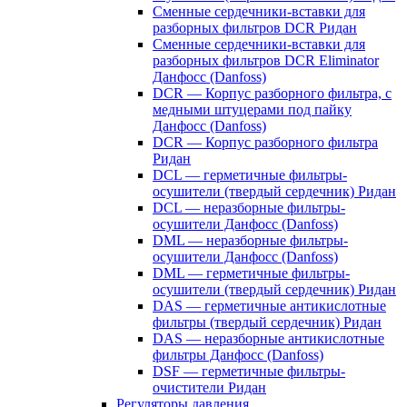
Сменные сердечники-вставки для
разборных фильтров DCR Ридан
Сменные сердечники-вставки для
разборных фильтров DCR Eliminator
Данфосс (Danfoss)
DCR — Корпус разборного фильтра, с
медными штуцерами под пайку
Данфосс (Danfoss)
DCR — Корпус разборного фильтра
Ридан
DCL — герметичные фильтры-
осушители (твердый сердечник) Ридан
DCL — неразборные фильтры-
осушители Данфосс (Danfoss)
DML — неразборные фильтры-
осушители Данфосс (Danfoss)
DML — герметичные фильтры-
осушители (твердый сердечник) Ридан
DAS — герметичные антикислотные
фильтры (твердый сердечник) Ридан
DAS — неразборные антикислотные
фильтры Данфосс (Danfoss)
DSF — герметичные фильтры-
очистители Ридан
Регуляторы давления