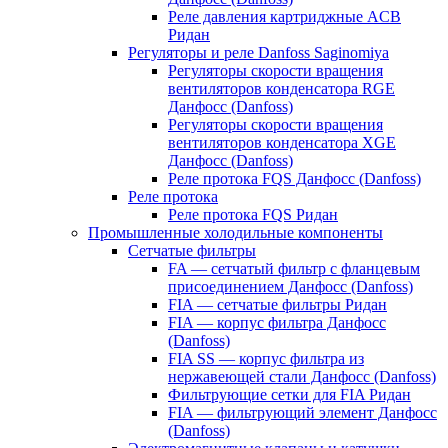
Реле давления картриджные ACB
Ридан
Регуляторы и реле Danfoss Saginomiya
Регуляторы скорости вращения
вентиляторов конденсатора RGE
Данфосс (Danfoss)
Регуляторы скорости вращения
вентиляторов конденсатора XGE
Данфосс (Danfoss)
Реле протока FQS Данфосс (Danfoss)
Реле протока
Реле протока FQS Ридан
Промышленные холодильные компоненты
Сетчатые фильтры
FA — сетчатый фильтр с фланцевым
присоединением Данфосс (Danfoss)
FIA — сетчатые фильтры Ридан
FIA — корпус фильтра Данфосс
(Danfoss)
FIA SS — корпус фильтра из
нержавеющей стали Данфосс (Danfoss)
Фильтрующие сетки для FIA Ридан
FIA — фильтрующий элемент Данфосс
(Danfoss)