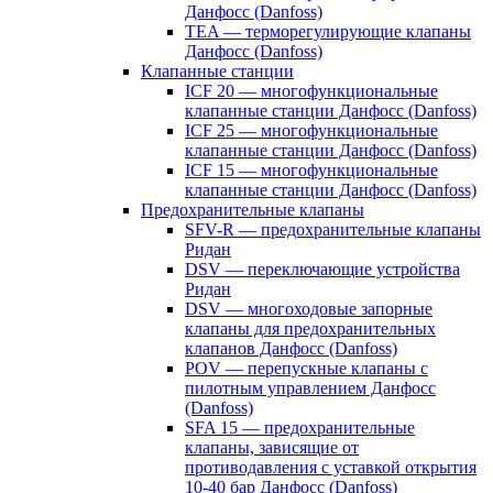
Данфосс (Danfoss)
TEA — терморегулирующие клапаны
Данфосс (Danfoss)
Клапанные станции
ICF 20 — многофункциональные
клапанные станции Данфосс (Danfoss)
ICF 25 — многофункциональные
клапанные станции Данфосс (Danfoss)
ICF 15 — многофункциональные
клапанные станции Данфосс (Danfoss)
Предохранительные клапаны
SFV-R — предохранительные клапаны
Ридан
DSV — переключающие устройства
Ридан
DSV — многоходовые запорные
клапаны для предохранительных
клапанов Данфосс (Danfoss)
POV — перепускные клапаны с
пилотным управлением Данфосс
(Danfoss)
SFA 15 — предохранительные
клапаны, зависящие от
противодавления с уставкой открытия
10-40 бар Данфосс (Danfoss)