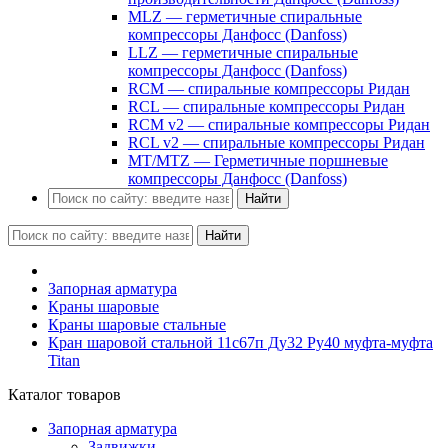
MLZ — герметичные спиральные
компрессоры Данфосс (Danfoss)
LLZ — герметичные спиральные
компрессоры Данфосс (Danfoss)
RCM — спиральные компрессоры Ридан
RCL — спиральные компрессоры Ридан
RCM v2 — спиральные компрессоры Ридан
RCL v2 — спиральные компрессоры Ридан
MT/MTZ — Герметичные поршневые
компрессоры Данфосс (Danfoss)
Найти
Найти
Запорная арматура
Краны шаровые
Краны шаровые стальные
Кран шаровой стальной 11с67п Ду32 Ру40 муфта-муфта
Titan
Каталог товаров
Запорная арматура
Задвижки