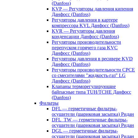
(Danfoss)
KVP — Регуляторы давления кипения
Данфосс (Danfoss)
Регуляторы давления в картере
компрессора KVL Данфосс (Danfoss)
KVR — Регуляторы давления
конденсации Данфосс (Danfoss)
Регуляторы производительности
перепуском горячего газа KVC
Данфосс (Danfoss)
Регуляторы давления в ресивере KVD
Данфосс (Danfoss)
Регуляторы производительности CPCE
со смесителями "жидкость-газ" LG
Данфосс (Danfoss)
Клапаны терморегулирующие
байпасные типа TUH/TCHE Данфосс
(Danfoss)
Фильтры
DFL — герметичные фильтры-
осушители (шариковая засыпка) Ридан
DFL_TW — герметичные фильтры-
осушители (шариковая засыпка) Ридан
DGL — герметичные фильтры-
осушители (шариковая засыпка) Ридан