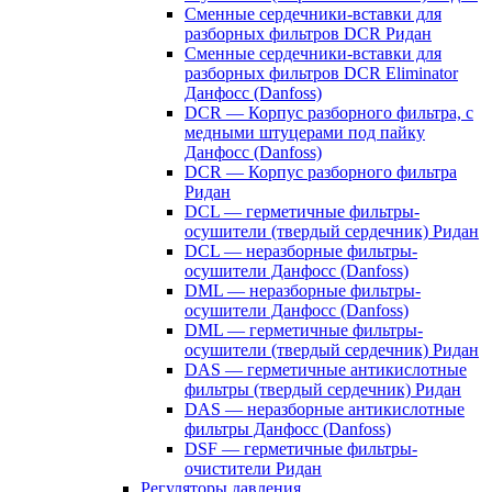
Сменные сердечники-вставки для
разборных фильтров DCR Ридан
Сменные сердечники-вставки для
разборных фильтров DCR Eliminator
Данфосс (Danfoss)
DCR — Корпус разборного фильтра, с
медными штуцерами под пайку
Данфосс (Danfoss)
DCR — Корпус разборного фильтра
Ридан
DCL — герметичные фильтры-
осушители (твердый сердечник) Ридан
DCL — неразборные фильтры-
осушители Данфосс (Danfoss)
DML — неразборные фильтры-
осушители Данфосс (Danfoss)
DML — герметичные фильтры-
осушители (твердый сердечник) Ридан
DAS — герметичные антикислотные
фильтры (твердый сердечник) Ридан
DAS — неразборные антикислотные
фильтры Данфосс (Danfoss)
DSF — герметичные фильтры-
очистители Ридан
Регуляторы давления