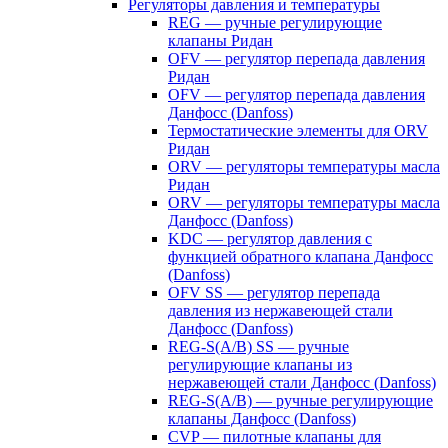
Регуляторы давления и температуры
REG — ручные регулирующие
клапаны Ридан
OFV — регулятор перепада давления
Ридан
OFV — регулятор перепада давления
Данфосс (Danfoss)
Термостатические элементы для ORV
Ридан
ORV — регуляторы температуры масла
Ридан
ORV — регуляторы температуры масла
Данфосс (Danfoss)
KDC — регулятор давления с
функцией обратного клапана Данфосс
(Danfoss)
OFV SS — регулятор перепада
давления из нержавеющей стали
Данфосс (Danfoss)
REG-S(A/B) SS — ручные
регулирующие клапаны из
нержавеющей стали Данфосс (Danfoss)
REG-S(A/B) — ручные регулирующие
клапаны Данфосс (Danfoss)
CVP — пилотные клапаны для