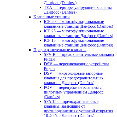
Данфосс (Danfoss)
TEA — терморегулирующие клапаны
Данфосс (Danfoss)
Клапанные станции
ICF 20 — многофункциональные
клапанные станции Данфосс (Danfoss)
ICF 25 — многофункциональные
клапанные станции Данфосс (Danfoss)
ICF 15 — многофункциональные
клапанные станции Данфосс (Danfoss)
Предохранительные клапаны
SFV-R — предохранительные клапаны
Ридан
DSV — переключающие устройства
Ридан
DSV — многоходовые запорные
клапаны для предохранительных
клапанов Данфосс (Danfoss)
POV — перепускные клапаны с
пилотным управлением Данфосс
(Danfoss)
SFA 15 — предохранительные
клапаны, зависящие от
противодавления с уставкой открытия
10-40 бар Данфосс (Danfoss)