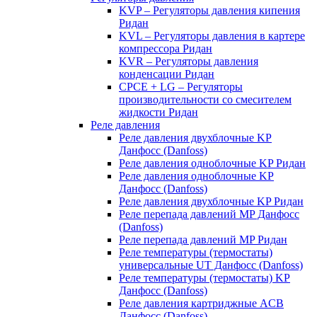
KVP – Регуляторы давления кипения
Ридан
KVL – Регуляторы давления в картере
компрессора Ридан
KVR – Регуляторы давления
конденсации Ридан
CPCE + LG – Регуляторы
производительности со смесителем
жидкости Ридан
Реле давления
Реле давления двухблочные KP
Данфосс (Danfoss)
Реле давления одноблочные KP Ридан
Реле давления одноблочные KP
Данфосс (Danfoss)
Реле давления двухблочные KP Ридан
Реле перепада давлений MP Данфосс
(Danfoss)
Реле перепада давлений MP Ридан
Реле температуры (термостаты)
универсальные UT Данфосс (Danfoss)
Реле температуры (термостаты) KP
Данфосс (Danfoss)
Реле давления картриджные ACB
Данфосс (Danfoss)