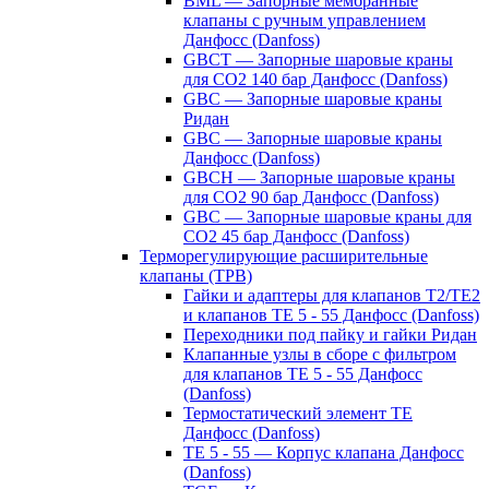
BML — Запорные мембранные
клапаны с ручным управлением
Данфосс (Danfoss)
GBCT — Запорные шаровые краны
для CO2 140 бар Данфосс (Danfoss)
GBC — Запорные шаровые краны
Ридан
GBC — Запорные шаровые краны
Данфосс (Danfoss)
GBCH — Запорные шаровые краны
для CO2 90 бар Данфосс (Danfoss)
GBC — Запорные шаровые краны для
CO2 45 бар Данфосс (Danfoss)
Терморегулирующие расширительные
клапаны (ТРВ)
Гайки и адаптеры для клапанов T2/TE2
и клапанов TE 5 - 55 Данфосс (Danfoss)
Переходники под пайку и гайки Ридан
Клапанные узлы в сборе с фильтром
для клапанов TE 5 - 55 Данфосс
(Danfoss)
Термостатический элемент TE
Данфосс (Danfoss)
TE 5 - 55 — Корпус клапана Данфосс
(Danfoss)