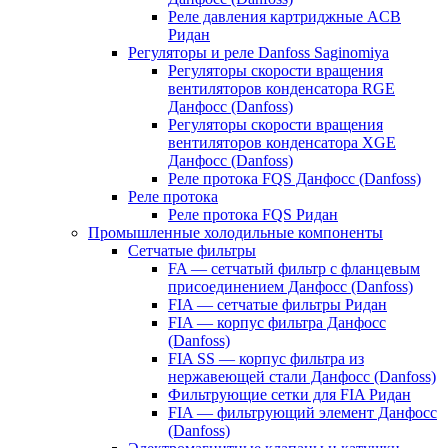
Реле давления картриджные ACB
Ридан
Регуляторы и реле Danfoss Saginomiya
Регуляторы скорости вращения
вентиляторов конденсатора RGE
Данфосс (Danfoss)
Регуляторы скорости вращения
вентиляторов конденсатора XGE
Данфосс (Danfoss)
Реле протока FQS Данфосс (Danfoss)
Реле протока
Реле протока FQS Ридан
Промышленные холодильные компоненты
Сетчатые фильтры
FA — сетчатый фильтр с фланцевым
присоединением Данфосс (Danfoss)
FIA — сетчатые фильтры Ридан
FIA — корпус фильтра Данфосс
(Danfoss)
FIA SS — корпус фильтра из
нержавеющей стали Данфосс (Danfoss)
Фильтрующие сетки для FIA Ридан
FIA — фильтрующий элемент Данфосс
(Danfoss)