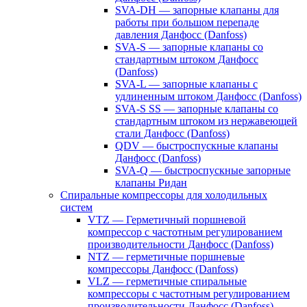
SVA-DH — запорные клапаны для
работы при большом перепаде
давления Данфосс (Danfoss)
SVA-S — запорные клапаны со
стандартным штоком Данфосс
(Danfoss)
SVA-L — запорные клапаны с
удлиненным штоком Данфосс (Danfoss)
SVA-S SS — запорные клапаны со
стандартным штоком из нержавеющей
стали Данфосс (Danfoss)
QDV — быстроспускные клапаны
Данфосс (Danfoss)
SVA-Q — быстроспускные запорные
клапаны Ридан
Спиральные компрессоры для холодильных
систем
VTZ — Герметичный поршневой
компрессор с частотным регулированием
производительности Данфосс (Danfoss)
NTZ — герметичные поршневые
компрессоры Данфосс (Danfoss)
VLZ — герметичные спиральные
компрессоры с частотным регулированием
производительности Данфосс (Danfoss)