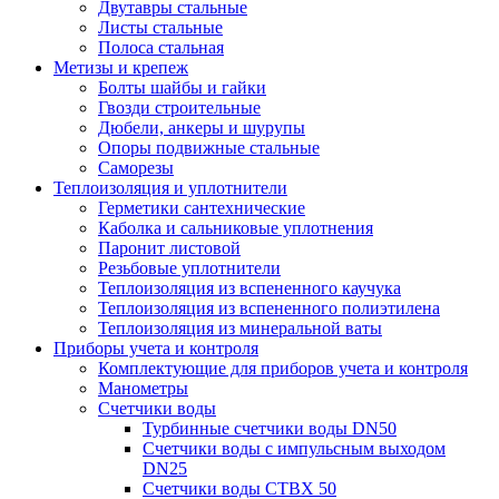
Двутавры стальные
Листы стальные
Полоса стальная
Метизы и крепеж
Болты шайбы и гайки
Гвозди строительные
Дюбели, анкеры и шурупы
Опоры подвижные стальные
Саморезы
Теплоизоляция и уплотнители
Герметики сантехнические
Каболка и сальниковые уплотнения
Паронит листовой
Резьбовые уплотнители
Теплоизоляция из вспененного каучука
Теплоизоляция из вспененного полиэтилена
Теплоизоляция из минеральной ваты
Приборы учета и контроля
Комплектующие для приборов учета и контроля
Манометры
Счетчики воды
Турбинные счетчики воды DN50
Счетчики воды с импульсным выходом
DN25
Счетчики воды СТВХ 50