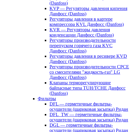
(Danfoss)
KVP — Регуляторы давления кипения
Данфосс (Danfoss)
Регуляторы давления в картере
компрессора KVL Данфосс (Danfoss)
KVR — Регуляторы давления
конденсации Данфосс (Danfoss)
Регуляторы производительности
перепуском горячего газа KVC
Данфосс (Danfoss)
Регуляторы давления в ресивере KVD
Данфосс (Danfoss)
Регуляторы производительности CPCE
со смесителями "жидкость-газ" LG
Данфосс (Danfoss)
Клапаны терморегулирующие
байпасные типа TUH/TCHE Данфосс
(Danfoss)
Фильтры
DFL — герметичные фильтры-
осушители (шариковая засыпка) Ридан
DFL_TW — герметичные фильтры-
осушители (шариковая засыпка) Ридан
DGL — герметичные фильтры-
осушители (шариковая засыпка) Ридан