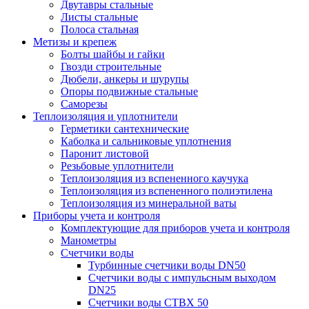
Двутавры стальные
Листы стальные
Полоса стальная
Метизы и крепеж
Болты шайбы и гайки
Гвозди строительные
Дюбели, анкеры и шурупы
Опоры подвижные стальные
Саморезы
Теплоизоляция и уплотнители
Герметики сантехнические
Каболка и сальниковые уплотнения
Паронит листовой
Резьбовые уплотнители
Теплоизоляция из вспененного каучука
Теплоизоляция из вспененного полиэтилена
Теплоизоляция из минеральной ваты
Приборы учета и контроля
Комплектующие для приборов учета и контроля
Манометры
Счетчики воды
Турбинные счетчики воды DN50
Счетчики воды с импульсным выходом
DN25
Счетчики воды СТВХ 50