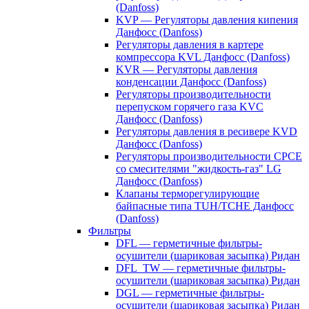
(Danfoss)
KVP — Регуляторы давления кипения
Данфосс (Danfoss)
Регуляторы давления в картере
компрессора KVL Данфосс (Danfoss)
KVR — Регуляторы давления
конденсации Данфосс (Danfoss)
Регуляторы производительности
перепуском горячего газа KVC
Данфосс (Danfoss)
Регуляторы давления в ресивере KVD
Данфосс (Danfoss)
Регуляторы производительности CPCE
со смесителями "жидкость-газ" LG
Данфосс (Danfoss)
Клапаны терморегулирующие
байпасные типа TUH/TCHE Данфосс
(Danfoss)
Фильтры
DFL — герметичные фильтры-
осушители (шариковая засыпка) Ридан
DFL_TW — герметичные фильтры-
осушители (шариковая засыпка) Ридан
DGL — герметичные фильтры-
осушители (шариковая засыпка) Ридан