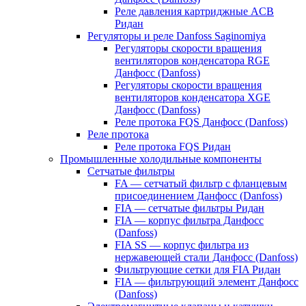
Реле давления картриджные ACB
Ридан
Регуляторы и реле Danfoss Saginomiya
Регуляторы скорости вращения
вентиляторов конденсатора RGE
Данфосс (Danfoss)
Регуляторы скорости вращения
вентиляторов конденсатора XGE
Данфосс (Danfoss)
Реле протока FQS Данфосс (Danfoss)
Реле протока
Реле протока FQS Ридан
Промышленные холодильные компоненты
Сетчатые фильтры
FA — сетчатый фильтр с фланцевым
присоединением Данфосс (Danfoss)
FIA — сетчатые фильтры Ридан
FIA — корпус фильтра Данфосс
(Danfoss)
FIA SS — корпус фильтра из
нержавеющей стали Данфосс (Danfoss)
Фильтрующие сетки для FIA Ридан
FIA — фильтрующий элемент Данфосс
(Danfoss)