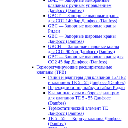
BML — Запорные мембранные
клапаны с ручным управлением
Данфосс (Danfoss)
GBCT — Запорные шаровые краны
для CO2 140 бар Данфосс (Danfoss)
GBC — Запорные шаровые краны
Ридан
GBC — Запорные шаровые краны
Данфосс (Danfoss)
GBCH — Запорные шаровые краны
для CO2 90 бар Данфосс (Danfoss)
GBC — Запорные шаровые краны для
CO2 45 бар Данфосс (Danfoss)
Терморегулирующие расширительные
клапаны (ТРВ)
Гайки и адаптеры для клапанов T2/TE2
и клапанов TE 5 - 55 Данфосс (Danfoss)
Переходники под пайку и гайки Ридан
Клапанные узлы в сборе с фильтром
для клапанов TE 5 - 55 Данфосс
(Danfoss)
Термостатический элемент TE
Данфосс (Danfoss)
TE 5 - 55 — Корпус клапана Данфосс
(Danfoss)