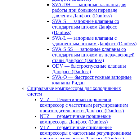
SVA-DH — запорные клапаны для
работы при большом перепаде
давления Данфосс (Danfoss)
SVA-S — запорные клапаны со
стандартным штоком Данфосс
(Danfoss)
SVA-L — запорные клапаны с
удлиненным штоком Данфосс (Danfoss)
SVA-S SS — запорные клапаны со
стандартным штоком из нержавеющей
стали Данфосс (Danfoss)
QDV — быстроспускные клапаны
Данфосс (Danfoss)
SVA-Q — быстроспускные запорные
клапаны Ридан
Спиральные компрессоры для холодильных
систем
VTZ — Герметичный поршневой
компрессор с частотным регулированием
производительности Данфосс (Danfoss)
NTZ — герметичные поршневые
компрессоры Данфосс (Danfoss)
VLZ — герметичные спиральные
компрессоры с частотным регулированием
производительности Данфосс (Danfoss)