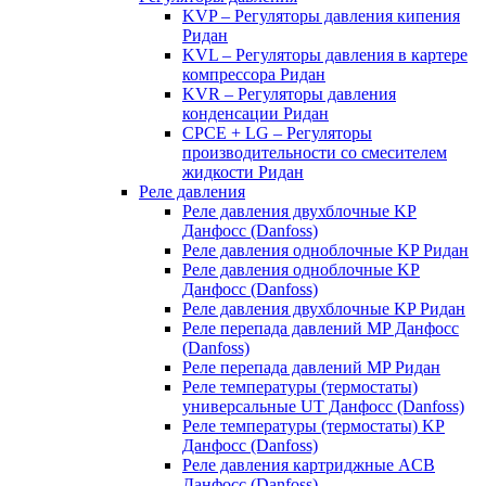
KVP – Регуляторы давления кипения
Ридан
KVL – Регуляторы давления в картере
компрессора Ридан
KVR – Регуляторы давления
конденсации Ридан
CPCE + LG – Регуляторы
производительности со смесителем
жидкости Ридан
Реле давления
Реле давления двухблочные KP
Данфосс (Danfoss)
Реле давления одноблочные KP Ридан
Реле давления одноблочные KP
Данфосс (Danfoss)
Реле давления двухблочные KP Ридан
Реле перепада давлений MP Данфосс
(Danfoss)
Реле перепада давлений MP Ридан
Реле температуры (термостаты)
универсальные UT Данфосс (Danfoss)
Реле температуры (термостаты) KP
Данфосс (Danfoss)
Реле давления картриджные ACB
Данфосс (Danfoss)