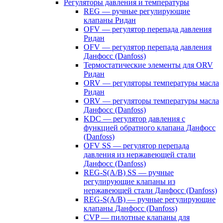
Регуляторы давления и температуры
REG — ручные регулирующие
клапаны Ридан
OFV — регулятор перепада давления
Ридан
OFV — регулятор перепада давления
Данфосс (Danfoss)
Термостатические элементы для ORV
Ридан
ORV — регуляторы температуры масла
Ридан
ORV — регуляторы температуры масла
Данфосс (Danfoss)
KDC — регулятор давления с
функцией обратного клапана Данфосс
(Danfoss)
OFV SS — регулятор перепада
давления из нержавеющей стали
Данфосс (Danfoss)
REG-S(A/B) SS — ручные
регулирующие клапаны из
нержавеющей стали Данфосс (Danfoss)
REG-S(A/B) — ручные регулирующие
клапаны Данфосс (Danfoss)
CVP — пилотные клапаны для