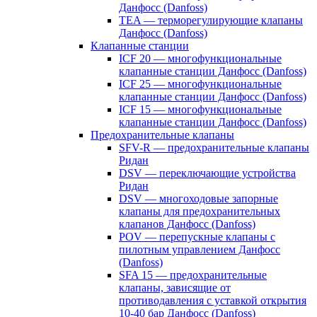
Данфосс (Danfoss)
TEA — терморегулирующие клапаны
Данфосс (Danfoss)
Клапанные станции
ICF 20 — многофункциональные
клапанные станции Данфосс (Danfoss)
ICF 25 — многофункциональные
клапанные станции Данфосс (Danfoss)
ICF 15 — многофункциональные
клапанные станции Данфосс (Danfoss)
Предохранительные клапаны
SFV-R — предохранительные клапаны
Ридан
DSV — переключающие устройства
Ридан
DSV — многоходовые запорные
клапаны для предохранительных
клапанов Данфосс (Danfoss)
POV — перепускные клапаны с
пилотным управлением Данфосс
(Danfoss)
SFA 15 — предохранительные
клапаны, зависящие от
противодавления с уставкой открытия
10-40 бар Данфосс (Danfoss)