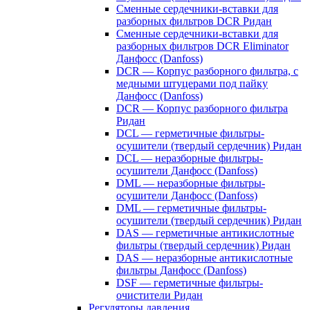
Сменные сердечники-вставки для
разборных фильтров DCR Ридан
Сменные сердечники-вставки для
разборных фильтров DCR Eliminator
Данфосс (Danfoss)
DCR — Корпус разборного фильтра, с
медными штуцерами под пайку
Данфосс (Danfoss)
DCR — Корпус разборного фильтра
Ридан
DCL — герметичные фильтры-
осушители (твердый сердечник) Ридан
DCL — неразборные фильтры-
осушители Данфосс (Danfoss)
DML — неразборные фильтры-
осушители Данфосс (Danfoss)
DML — герметичные фильтры-
осушители (твердый сердечник) Ридан
DAS — герметичные антикислотные
фильтры (твердый сердечник) Ридан
DAS — неразборные антикислотные
фильтры Данфосс (Danfoss)
DSF — герметичные фильтры-
очистители Ридан
Регуляторы давления