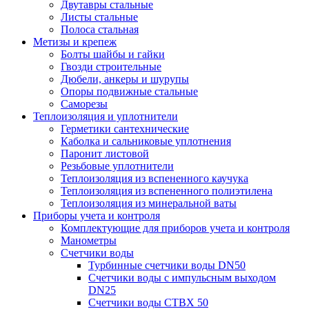
Двутавры стальные
Листы стальные
Полоса стальная
Метизы и крепеж
Болты шайбы и гайки
Гвозди строительные
Дюбели, анкеры и шурупы
Опоры подвижные стальные
Саморезы
Теплоизоляция и уплотнители
Герметики сантехнические
Каболка и сальниковые уплотнения
Паронит листовой
Резьбовые уплотнители
Теплоизоляция из вспененного каучука
Теплоизоляция из вспененного полиэтилена
Теплоизоляция из минеральной ваты
Приборы учета и контроля
Комплектующие для приборов учета и контроля
Манометры
Счетчики воды
Турбинные счетчики воды DN50
Счетчики воды с импульсным выходом
DN25
Счетчики воды СТВХ 50