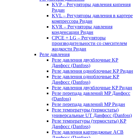
KVP – Регуляторы давления кипения
Ридан
KVL – Регуляторы давления в картере
компрессора Ридан
KVR – Регуляторы давления
конденсации Ридан
CPCE + LG – Регуляторы
производительности со смесителем
жидкости Ридан
Реле давления
Реле давления двухблочные KP
Данфосс (Danfoss)
Реле давления одноблочные KP Ридан
Реле давления одноблочные KP
Данфосс (Danfoss)
Реле давления двухблочные KP Ридан
Реле перепада давлений MP Данфосс
(Danfoss)
Реле перепада давлений MP Ридан
Реле температуры (термостаты)
универсальные UT Данфосс (Danfoss)
Реле температуры (термостаты) KP
Данфосс (Danfoss)
Реле давления картриджные ACB
Данфосс (Danfoss)