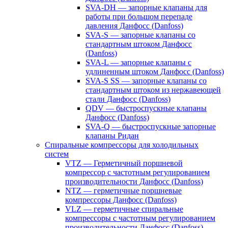
SVA-DH — запорные клапаны для
работы при большом перепаде
давления Данфосс (Danfoss)
SVA-S — запорные клапаны со
стандартным штоком Данфосс
(Danfoss)
SVA-L — запорные клапаны с
удлиненным штоком Данфосс (Danfoss)
SVA-S SS — запорные клапаны со
стандартным штоком из нержавеющей
стали Данфосс (Danfoss)
QDV — быстроспускные клапаны
Данфосс (Danfoss)
SVA-Q — быстроспускные запорные
клапаны Ридан
Спиральные компрессоры для холодильных
систем
VTZ — Герметичный поршневой
компрессор с частотным регулированием
производительности Данфосс (Danfoss)
NTZ — герметичные поршневые
компрессоры Данфосс (Danfoss)
VLZ — герметичные спиральные
компрессоры с частотным регулированием
производительности Данфосс (Danfoss)