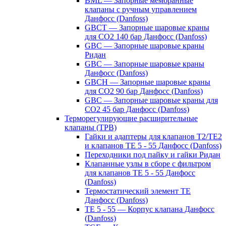
BML — Запорные мембранные
клапаны с ручным управлением
Данфосс (Danfoss)
GBCT — Запорные шаровые краны
для CO2 140 бар Данфосс (Danfoss)
GBC — Запорные шаровые краны
Ридан
GBC — Запорные шаровые краны
Данфосс (Danfoss)
GBCH — Запорные шаровые краны
для CO2 90 бар Данфосс (Danfoss)
GBC — Запорные шаровые краны для
CO2 45 бар Данфосс (Danfoss)
Терморегулирующие расширительные
клапаны (ТРВ)
Гайки и адаптеры для клапанов T2/TE2
и клапанов TE 5 - 55 Данфосс (Danfoss)
Переходники под пайку и гайки Ридан
Клапанные узлы в сборе с фильтром
для клапанов TE 5 - 55 Данфосс
(Danfoss)
Термостатический элемент TE
Данфосс (Danfoss)
TE 5 - 55 — Корпус клапана Данфосс
(Danfoss)