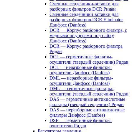
Сменные сердечники-вставки для
разборных фильтров DCR Ридан
Сменные сердечники-вставки для
разборных фильтров DCR Eliminator
Данфосс (Danfoss)
DCR — Корпус разборного фильтра, с
медными штуцерами под пайку
Данфосс (Danfoss)
DCR — Корпус разборного фильтра
Ридан
DCL — герметичные фильтры-
осушители (твердый сердечник) Ридан
DCL — неразборные фильтры-
осушители Данфосс (Danfoss)
DML — неразборные фильтры-
осушители Данфосс (Danfoss)
DML — герметичные фильтры-
осушители (твердый сердечник) Ридан
DAS — герметичные антикислотные
фильтры (твердый сердечник) Ридан
DAS — неразборные антикислотные
фильтры Данфосс (Danfoss)
DSF — герметичные фильтры-
очистители Ридан
Регуляторы давления