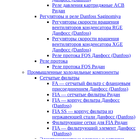
Реле давления картриджные ACB
Ридан
Регуляторы и реле Danfoss Saginomiya
Регуляторы скорости вращения
вентиляторов конденсатора RGE
Данфосс (Danfoss)
Регуляторы скорости вращения
вентиляторов конденсатора XGE
Данфосс (Danfoss)
Реле протока FQS Данфосс (Danfoss)
Реле протока
Реле протока FQS Ридан
Промышленные холодильные компоненты
Сетчатые фильтры
FA — сетчатый фильтр с фланцевым
присоединением Данфосс (Danfoss)
FIA — сетчатые фильтры Ридан
FIA — корпус фильтра Данфосс
(Danfoss)
FIA SS — корпус фильтра из
нержавеющей стали Данфосс (Danfoss)
Фильтрующие сетки для FIA Ридан
FIA — фильтрующий элемент Данфосс
(Danfoss)