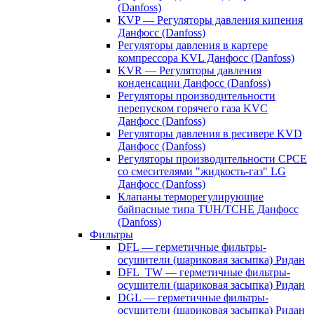
(Danfoss)
KVP — Регуляторы давления кипения
Данфосс (Danfoss)
Регуляторы давления в картере
компрессора KVL Данфосс (Danfoss)
KVR — Регуляторы давления
конденсации Данфосс (Danfoss)
Регуляторы производительности
перепуском горячего газа KVC
Данфосс (Danfoss)
Регуляторы давления в ресивере KVD
Данфосс (Danfoss)
Регуляторы производительности CPCE
со смесителями "жидкость-газ" LG
Данфосс (Danfoss)
Клапаны терморегулирующие
байпасные типа TUH/TCHE Данфосс
(Danfoss)
Фильтры
DFL — герметичные фильтры-
осушители (шариковая засыпка) Ридан
DFL_TW — герметичные фильтры-
осушители (шариковая засыпка) Ридан
DGL — герметичные фильтры-
осушители (шариковая засыпка) Ридан