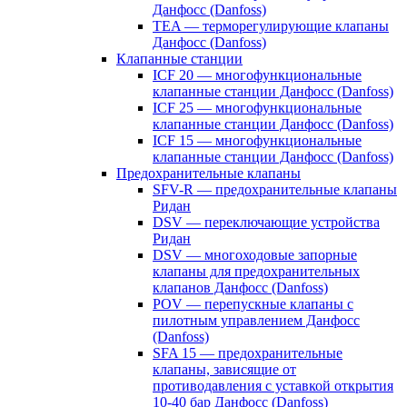
Данфосс (Danfoss)
TEA — терморегулирующие клапаны
Данфосс (Danfoss)
Клапанные станции
ICF 20 — многофункциональные
клапанные станции Данфосс (Danfoss)
ICF 25 — многофункциональные
клапанные станции Данфосс (Danfoss)
ICF 15 — многофункциональные
клапанные станции Данфосс (Danfoss)
Предохранительные клапаны
SFV-R — предохранительные клапаны
Ридан
DSV — переключающие устройства
Ридан
DSV — многоходовые запорные
клапаны для предохранительных
клапанов Данфосс (Danfoss)
POV — перепускные клапаны с
пилотным управлением Данфосс
(Danfoss)
SFA 15 — предохранительные
клапаны, зависящие от
противодавления с уставкой открытия
10-40 бар Данфосс (Danfoss)