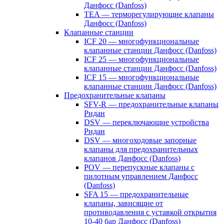
Данфосс (Danfoss)
TEA — терморегулирующие клапаны
Данфосс (Danfoss)
Клапанные станции
ICF 20 — многофункциональные
клапанные станции Данфосс (Danfoss)
ICF 25 — многофункциональные
клапанные станции Данфосс (Danfoss)
ICF 15 — многофункциональные
клапанные станции Данфосс (Danfoss)
Предохранительные клапаны
SFV-R — предохранительные клапаны
Ридан
DSV — переключающие устройства
Ридан
DSV — многоходовые запорные
клапаны для предохранительных
клапанов Данфосс (Danfoss)
POV — перепускные клапаны с
пилотным управлением Данфосс
(Danfoss)
SFA 15 — предохранительные
клапаны, зависящие от
противодавления с уставкой открытия
10-40 бар Данфосс (Danfoss)