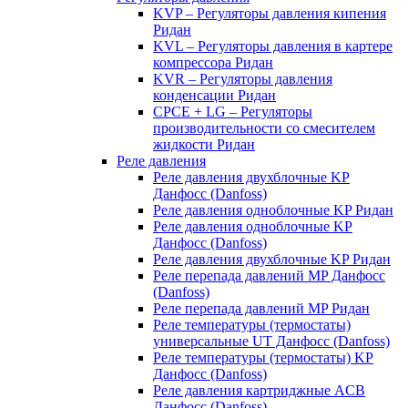
KVP – Регуляторы давления кипения
Ридан
KVL – Регуляторы давления в картере
компрессора Ридан
KVR – Регуляторы давления
конденсации Ридан
CPCE + LG – Регуляторы
производительности со смесителем
жидкости Ридан
Реле давления
Реле давления двухблочные KP
Данфосс (Danfoss)
Реле давления одноблочные KP Ридан
Реле давления одноблочные KP
Данфосс (Danfoss)
Реле давления двухблочные KP Ридан
Реле перепада давлений MP Данфосс
(Danfoss)
Реле перепада давлений MP Ридан
Реле температуры (термостаты)
универсальные UT Данфосс (Danfoss)
Реле температуры (термостаты) KP
Данфосс (Danfoss)
Реле давления картриджные ACB
Данфосс (Danfoss)