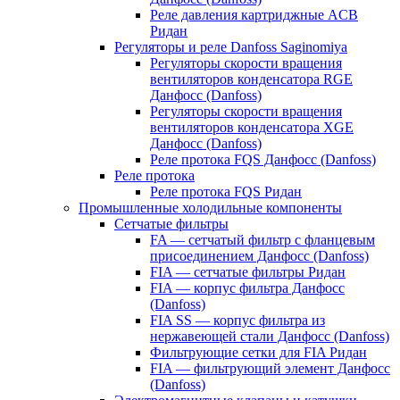
Реле давления картриджные ACB
Ридан
Регуляторы и реле Danfoss Saginomiya
Регуляторы скорости вращения
вентиляторов конденсатора RGE
Данфосс (Danfoss)
Регуляторы скорости вращения
вентиляторов конденсатора XGE
Данфосс (Danfoss)
Реле протока FQS Данфосс (Danfoss)
Реле протока
Реле протока FQS Ридан
Промышленные холодильные компоненты
Сетчатые фильтры
FA — сетчатый фильтр с фланцевым
присоединением Данфосс (Danfoss)
FIA — сетчатые фильтры Ридан
FIA — корпус фильтра Данфосс
(Danfoss)
FIA SS — корпус фильтра из
нержавеющей стали Данфосс (Danfoss)
Фильтрующие сетки для FIA Ридан
FIA — фильтрующий элемент Данфосс
(Danfoss)