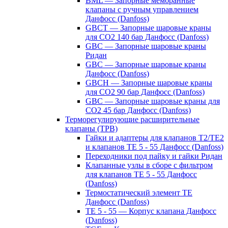
BML — Запорные мембранные
клапаны с ручным управлением
Данфосс (Danfoss)
GBCT — Запорные шаровые краны
для CO2 140 бар Данфосс (Danfoss)
GBC — Запорные шаровые краны
Ридан
GBC — Запорные шаровые краны
Данфосс (Danfoss)
GBCH — Запорные шаровые краны
для CO2 90 бар Данфосс (Danfoss)
GBC — Запорные шаровые краны для
CO2 45 бар Данфосс (Danfoss)
Терморегулирующие расширительные
клапаны (ТРВ)
Гайки и адаптеры для клапанов T2/TE2
и клапанов TE 5 - 55 Данфосс (Danfoss)
Переходники под пайку и гайки Ридан
Клапанные узлы в сборе с фильтром
для клапанов TE 5 - 55 Данфосс
(Danfoss)
Термостатический элемент TE
Данфосс (Danfoss)
TE 5 - 55 — Корпус клапана Данфосс
(Danfoss)