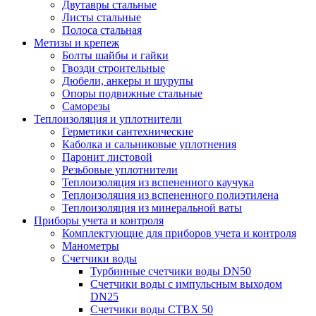
Двутавры стальные
Листы стальные
Полоса стальная
Метизы и крепеж
Болты шайбы и гайки
Гвозди строительные
Дюбели, анкеры и шурупы
Опоры подвижные стальные
Саморезы
Теплоизоляция и уплотнители
Герметики сантехнические
Каболка и сальниковые уплотнения
Паронит листовой
Резьбовые уплотнители
Теплоизоляция из вспененного каучука
Теплоизоляция из вспененного полиэтилена
Теплоизоляция из минеральной ваты
Приборы учета и контроля
Комплектующие для приборов учета и контроля
Манометры
Счетчики воды
Турбинные счетчики воды DN50
Счетчики воды с импульсным выходом
DN25
Счетчики воды СТВХ 50