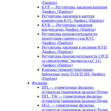
(Danfoss)
KVP — Регуляторы давления кипения
Данфосс (Danfoss)
Регуляторы давления в картере
компрессора KVL Данфосс (Danfoss)
KVR — Регуляторы давления
конденсации Данфосс (Danfoss)
Регуляторы производительности
перепуском горячего газа KVC
Данфосс (Danfoss)
Регуляторы давления в ресивере KVD
Данфосс (Danfoss)
Регуляторы производительности CPCE
со смесителями "жидкость-газ" LG
Данфосс (Danfoss)
Клапаны терморегулирующие
байпасные типа TUH/TCHE Данфосс
(Danfoss)
Фильтры
DFL — герметичные фильтры-
осушители (шариковая засыпка) Ридан
DFL_TW — герметичные фильтры-
осушители (шариковая засыпка) Ридан
DGL — герметичные фильтры-
осушители (шариковая засыпка) Ридан