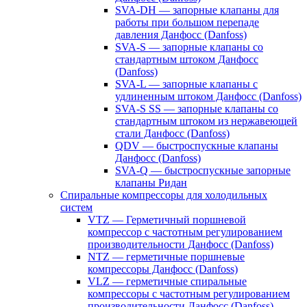
SVA-DH — запорные клапаны для
работы при большом перепаде
давления Данфосс (Danfoss)
SVA-S — запорные клапаны со
стандартным штоком Данфосс
(Danfoss)
SVA-L — запорные клапаны с
удлиненным штоком Данфосс (Danfoss)
SVA-S SS — запорные клапаны со
стандартным штоком из нержавеющей
стали Данфосс (Danfoss)
QDV — быстроспускные клапаны
Данфосс (Danfoss)
SVA-Q — быстроспускные запорные
клапаны Ридан
Спиральные компрессоры для холодильных
систем
VTZ — Герметичный поршневой
компрессор с частотным регулированием
производительности Данфосс (Danfoss)
NTZ — герметичные поршневые
компрессоры Данфосс (Danfoss)
VLZ — герметичные спиральные
компрессоры с частотным регулированием
производительности Данфосс (Danfoss)