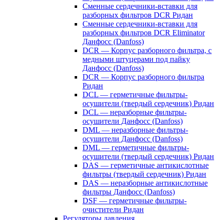
Сменные сердечники-вставки для
разборных фильтров DCR Ридан
Сменные сердечники-вставки для
разборных фильтров DCR Eliminator
Данфосс (Danfoss)
DCR — Корпус разборного фильтра, с
медными штуцерами под пайку
Данфосс (Danfoss)
DCR — Корпус разборного фильтра
Ридан
DCL — герметичные фильтры-
осушители (твердый сердечник) Ридан
DCL — неразборные фильтры-
осушители Данфосс (Danfoss)
DML — неразборные фильтры-
осушители Данфосс (Danfoss)
DML — герметичные фильтры-
осушители (твердый сердечник) Ридан
DAS — герметичные антикислотные
фильтры (твердый сердечник) Ридан
DAS — неразборные антикислотные
фильтры Данфосс (Danfoss)
DSF — герметичные фильтры-
очистители Ридан
Регуляторы давления