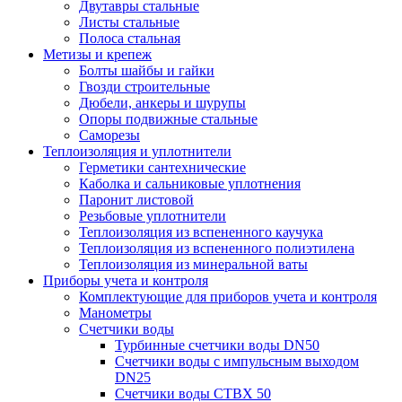
Двутавры стальные
Листы стальные
Полоса стальная
Метизы и крепеж
Болты шайбы и гайки
Гвозди строительные
Дюбели, анкеры и шурупы
Опоры подвижные стальные
Саморезы
Теплоизоляция и уплотнители
Герметики сантехнические
Каболка и сальниковые уплотнения
Паронит листовой
Резьбовые уплотнители
Теплоизоляция из вспененного каучука
Теплоизоляция из вспененного полиэтилена
Теплоизоляция из минеральной ваты
Приборы учета и контроля
Комплектующие для приборов учета и контроля
Манометры
Счетчики воды
Турбинные счетчики воды DN50
Счетчики воды с импульсным выходом
DN25
Счетчики воды СТВХ 50