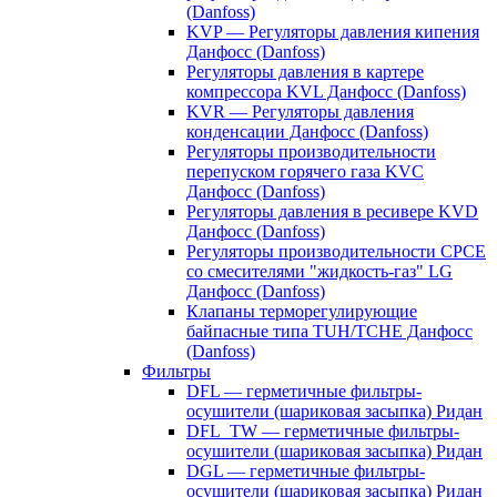
(Danfoss)
KVP — Регуляторы давления кипения
Данфосс (Danfoss)
Регуляторы давления в картере
компрессора KVL Данфосс (Danfoss)
KVR — Регуляторы давления
конденсации Данфосс (Danfoss)
Регуляторы производительности
перепуском горячего газа KVC
Данфосс (Danfoss)
Регуляторы давления в ресивере KVD
Данфосс (Danfoss)
Регуляторы производительности CPCE
со смесителями "жидкость-газ" LG
Данфосс (Danfoss)
Клапаны терморегулирующие
байпасные типа TUH/TCHE Данфосс
(Danfoss)
Фильтры
DFL — герметичные фильтры-
осушители (шариковая засыпка) Ридан
DFL_TW — герметичные фильтры-
осушители (шариковая засыпка) Ридан
DGL — герметичные фильтры-
осушители (шариковая засыпка) Ридан