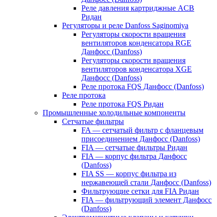
Реле давления картриджные ACB
Ридан
Регуляторы и реле Danfoss Saginomiya
Регуляторы скорости вращения
вентиляторов конденсатора RGE
Данфосс (Danfoss)
Регуляторы скорости вращения
вентиляторов конденсатора XGE
Данфосс (Danfoss)
Реле протока FQS Данфосс (Danfoss)
Реле протока
Реле протока FQS Ридан
Промышленные холодильные компоненты
Сетчатые фильтры
FA — сетчатый фильтр с фланцевым
присоединением Данфосс (Danfoss)
FIA — сетчатые фильтры Ридан
FIA — корпус фильтра Данфосс
(Danfoss)
FIA SS — корпус фильтра из
нержавеющей стали Данфосс (Danfoss)
Фильтрующие сетки для FIA Ридан
FIA — фильтрующий элемент Данфосс
(Danfoss)