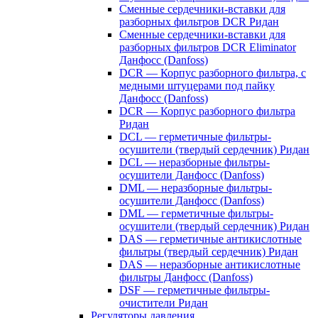
Сменные сердечники-вставки для
разборных фильтров DCR Ридан
Сменные сердечники-вставки для
разборных фильтров DCR Eliminator
Данфосс (Danfoss)
DCR — Корпус разборного фильтра, с
медными штуцерами под пайку
Данфосс (Danfoss)
DCR — Корпус разборного фильтра
Ридан
DCL — герметичные фильтры-
осушители (твердый сердечник) Ридан
DCL — неразборные фильтры-
осушители Данфосс (Danfoss)
DML — неразборные фильтры-
осушители Данфосс (Danfoss)
DML — герметичные фильтры-
осушители (твердый сердечник) Ридан
DAS — герметичные антикислотные
фильтры (твердый сердечник) Ридан
DAS — неразборные антикислотные
фильтры Данфосс (Danfoss)
DSF — герметичные фильтры-
очистители Ридан
Регуляторы давления