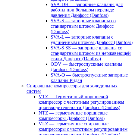
SVA-DH — запорные клапаны для
работы при большом перепаде
давления Данфосс (Danfoss)
SVA-S — запорные клапаны со
стандартным штоком Данфосс
(Danfoss)
SVA-L — запорные клапаны с
удлиненным штоком Данфосс (Danfoss)
SVA-S SS — запорные клапаны со
стандартным штоком из нержавеющей
стали Данфосс (Danfoss)
QDV — быстроспускные клапаны
Данфосс (Danfoss)
SVA-Q — быстроспускные запорные
клапаны Ридан
Спиральные компрессоры для холодильных
систем
VTZ — Герметичный поршневой
компрессор с частотным регулированием
производительности Данфосс (Danfoss)
NTZ — герметичные поршневые
компрессоры Данфосс (Danfoss)
VLZ — герметичные спиральные
компрессоры с частотным регулированием
производительности Данфосс (Danfoss)