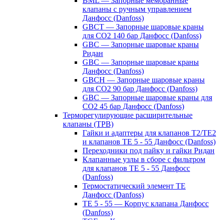
BML — Запорные мембранные
клапаны с ручным управлением
Данфосс (Danfoss)
GBCT — Запорные шаровые краны
для CO2 140 бар Данфосс (Danfoss)
GBC — Запорные шаровые краны
Ридан
GBC — Запорные шаровые краны
Данфосс (Danfoss)
GBCH — Запорные шаровые краны
для CO2 90 бар Данфосс (Danfoss)
GBC — Запорные шаровые краны для
CO2 45 бар Данфосс (Danfoss)
Терморегулирующие расширительные
клапаны (ТРВ)
Гайки и адаптеры для клапанов T2/TE2
и клапанов TE 5 - 55 Данфосс (Danfoss)
Переходники под пайку и гайки Ридан
Клапанные узлы в сборе с фильтром
для клапанов TE 5 - 55 Данфосс
(Danfoss)
Термостатический элемент TE
Данфосс (Danfoss)
TE 5 - 55 — Корпус клапана Данфосс
(Danfoss)