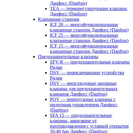
Данфосс (Danfoss)
TEA — терморегулирующие клапаны
Данфосс (Danfoss)
Клапанные станции
ICF 20 — многофункциональные
клапанные станции Данфосс (Danfoss)
ICF 25 — многофункциональные
клапанные станции Данфосс (Danfoss)
ICF 15 — многофункциональные
клапанные станции Данфосс (Danfoss)
Предохранительные клапаны
SFV-R — предохранительные клапаны
Ридан
DSV — переключающие устройства
Ридан
DSV — многоходовые запорные
клапаны для предохранительных
клапанов Данфосс (Danfoss)
POV — перепускные клапаны с
пилотным управлением Данфосс
(Danfoss)
SFA 15 — предохранительные
клапаны, зависящие от
противодавления с уставкой открытия
10-40 бар Данфосс (Danfoss)