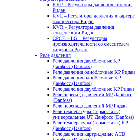
KVP – Регуляторы давления кипения
Ридан
KVL – Регуляторы давления в картере
компрессора Ридан
KVR – Регуляторы давления
конденсации Ридан
CPCE + LG – Регуляторы
производительности со смесителем
жидкости Ридан
Реле давления
Реле давления двухблочные KP
Данфосс (Danfoss)
Реле давления одноблочные KP Ридан
Реле давления одноблочные KP
Данфосс (Danfoss)
Реле давления двухблочные KP Ридан
Реле перепада давлений MP Данфосс
(Danfoss)
Реле перепада давлений MP Ридан
Реле температуры (термостаты)
универсальные UT Данфосс (Danfoss)
Реле температуры (термостаты) KP
Данфосс (Danfoss)
Реле давления картриджные ACB
Данфосс (Danfoss)