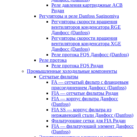
Реле давления картриджные ACB
Ридан
Регуляторы и реле Danfoss Saginomiya
Регуляторы скорости вращения
вентиляторов конденсатора RGE
Данфосс (Danfoss)
Регуляторы скорости вращения
вентиляторов конденсатора XGE
Данфосс (Danfoss)
Реле протока FQS Данфосс (Danfoss)
Реле протока
Реле протока FQS Ридан
Промышленные холодильные компоненты
Сетчатые фильтры
FA — сетчатый фильтр с фланцевым
присоединением Данфосс (Danfoss)
FIA — сетчатые фильтры Ридан
FIA — корпус фильтра Данфосс
(Danfoss)
FIA SS — корпус фильтра из
нержавеющей стали Данфосс (Danfoss)
Фильтрующие сетки для FIA Ридан
FIA — фильтрующий элемент Данфосс
(Danfoss)