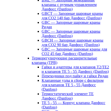
BML — Запорные мембранные
клапаны с ручным управлением
Данфосс (Danfoss)
GBCT — Запорные шаровые краны
для CO2 140 бар Данфосс (Danfoss)
GBC — Запорные шаровые краны
Ридан
GBC — Запорные шаровые краны
Данфосс (Danfoss)
GBCH — Запорные шаровые краны
для CO2 90 бар Данфосс (Danfoss)
GBC — Запорные шаровые краны для
CO2 45 бар Данфосс (Danfoss)
Терморегулирующие расширительные
клапаны (ТРВ)
Гайки и адаптеры для клапанов T2/TE2
и клапанов TE 5 - 55 Данфосс (Danfoss)
Переходники под пайку и гайки Ридан
Клапанные узлы в сборе с фильтром
для клапанов TE 5 - 55 Данфосс
(Danfoss)
Термостатический элемент TE
Данфосс (Danfoss)
TE 5 - 55 — Корпус клапана Данфосс
(Danfoss)