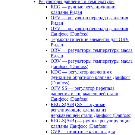
Регуляторы давления и температуры
REG — ручные регулирующие
клапаны Ридан
OFV — регулятор перепада давления
Ридан
OFV — регулятор перепада давления
Данфосс (Danfoss)
Термостатические элементы для ORV
Ридан
ORV — регуляторы температуры масла
Ридан
ORV — регуляторы температуры масла
Данфосс (Danfoss)
KDC — регулятор давления с
функцией обратного клапана Данфосс
(Danfoss)
OFV SS — регулятор перепада
давления из нержавеющей стали
Данфосс (Danfoss)
REG-S(A/B) SS — ручные
регулирующие клапаны из
нержавеющей стали Данфосс (Danfoss)
REG-S(A/B) — ручные регулирующие
клапаны Данфосс (Danfoss)
CVP — пилотные клапаны для