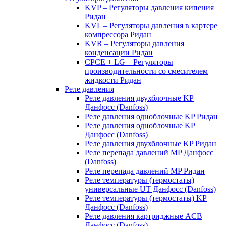
KVP – Регуляторы давления кипения
Ридан
KVL – Регуляторы давления в картере
компрессора Ридан
KVR – Регуляторы давления
конденсации Ридан
CPCE + LG – Регуляторы
производительности со смесителем
жидкости Ридан
Реле давления
Реле давления двухблочные KP
Данфосс (Danfoss)
Реле давления одноблочные KP Ридан
Реле давления одноблочные KP
Данфосс (Danfoss)
Реле давления двухблочные KP Ридан
Реле перепада давлений MP Данфосс
(Danfoss)
Реле перепада давлений MP Ридан
Реле температуры (термостаты)
универсальные UT Данфосс (Danfoss)
Реле температуры (термостаты) KP
Данфосс (Danfoss)
Реле давления картриджные ACB
Данфосс (Danfoss)