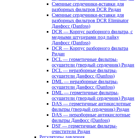
Сменные сердечники-вставки для
разборных фильтров DCR Ридан
Сменные сердечники-вставки для
разборных фильтров DCR Eliminator
Данфосс (Danfoss)
DCR — Корпус разборного фильтра, с
медными штуцерами под пайку
Данфосс (Danfoss)
DCR — Корпус разборного фильтра
Ридан
DCL — герметичные фильтры-
осушители (твердый сердечник) Ридан
DCL — неразборные фильтры-
осушители Данфосс (Danfoss)
DML — неразборные фильтры-
осушители Данфосс (Danfoss)
DML — герметичные фильтры-
осушители (твердый сердечник) Ридан
DAS — герметичные антикислотные
фильтры (твердый сердечник) Ридан
DAS — неразборные антикислотные
фильтры Данфосс (Danfoss)
DSF — герметичные фильтры-
очистители Ридан
Регуляторы давления