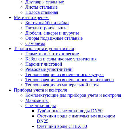
Двутавры стальные
Листы стальные
Полоса стальная
Метизы и крепеж
Болты шайбы и гайки
Гвозди строительные
Дюбели, анкеры и шурупы
Опоры подвижные стальные
Саморезы
Теплоизоляция и уплотнители
Герметики сантехнические
Каболка и сальниковые уплотнения
Паронит листовой
Резьбовые уплотнители
Теплоизоляция из вспененного каучука
Теплоизоляция из вспененного полиэтилена
Теплоизоляция из минеральной ваты
Приборы учета и контроля
Комплектующие для приборов учета и контроля
Манометры
Счетчики воды
Турбинные счетчики воды DN50
Счетчики воды с импульсным выходом
DN25
Счетчики воды СТВХ 50