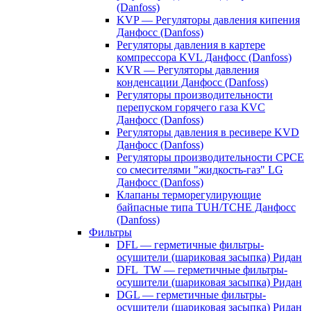
(Danfoss)
KVP — Регуляторы давления кипения
Данфосс (Danfoss)
Регуляторы давления в картере
компрессора KVL Данфосс (Danfoss)
KVR — Регуляторы давления
конденсации Данфосс (Danfoss)
Регуляторы производительности
перепуском горячего газа KVC
Данфосс (Danfoss)
Регуляторы давления в ресивере KVD
Данфосс (Danfoss)
Регуляторы производительности CPCE
со смесителями "жидкость-газ" LG
Данфосс (Danfoss)
Клапаны терморегулирующие
байпасные типа TUH/TCHE Данфосс
(Danfoss)
Фильтры
DFL — герметичные фильтры-
осушители (шариковая засыпка) Ридан
DFL_TW — герметичные фильтры-
осушители (шариковая засыпка) Ридан
DGL — герметичные фильтры-
осушители (шариковая засыпка) Ридан