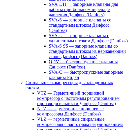
SVA-DH — запорные клапаны для
работы при большом перепаде
давления Данфосс (Danfoss)
SVA-S — запорные клапаны со
стандартным штоком Данфосс
(Danfoss)
SVA-L — запорные клапаны с
удлиненным штоком Данфосс (Danfoss)
SVA-S SS — запорные клапаны со
стандартным штоком из нержавеющей
стали Данфосс (Danfoss)
QDV — быстроспускные клапаны
Данфосс (Danfoss)
SVA-Q — быстроспускные запорные
клапаны Ридан
Спиральные компрессоры для холодильных
систем
VTZ — Герметичный поршневой
компрессор с частотным регулированием
производительности Данфосс (Danfoss)
NTZ — герметичные поршневые
компрессоры Данфосс (Danfoss)
VLZ — герметичные спиральные
компрессоры с частотным регулированием
производительности Данфосс (Danfoss)