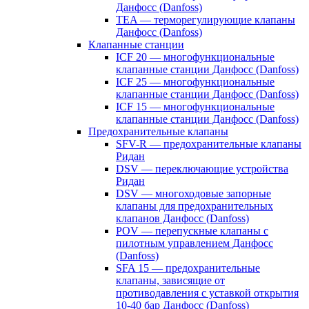
Данфосс (Danfoss)
TEA — терморегулирующие клапаны
Данфосс (Danfoss)
Клапанные станции
ICF 20 — многофункциональные
клапанные станции Данфосс (Danfoss)
ICF 25 — многофункциональные
клапанные станции Данфосс (Danfoss)
ICF 15 — многофункциональные
клапанные станции Данфосс (Danfoss)
Предохранительные клапаны
SFV-R — предохранительные клапаны
Ридан
DSV — переключающие устройства
Ридан
DSV — многоходовые запорные
клапаны для предохранительных
клапанов Данфосс (Danfoss)
POV — перепускные клапаны с
пилотным управлением Данфосс
(Danfoss)
SFA 15 — предохранительные
клапаны, зависящие от
противодавления с уставкой открытия
10-40 бар Данфосс (Danfoss)