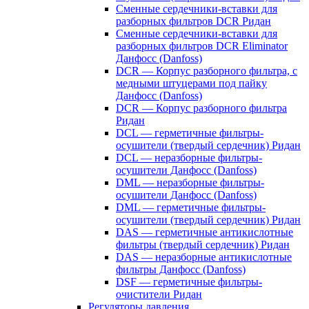
Сменные сердечники-вставки для
разборных фильтров DCR Ридан
Сменные сердечники-вставки для
разборных фильтров DCR Eliminator
Данфосс (Danfoss)
DCR — Корпус разборного фильтра, с
медными штуцерами под пайку
Данфосс (Danfoss)
DCR — Корпус разборного фильтра
Ридан
DCL — герметичные фильтры-
осушители (твердый сердечник) Ридан
DCL — неразборные фильтры-
осушители Данфосс (Danfoss)
DML — неразборные фильтры-
осушители Данфосс (Danfoss)
DML — герметичные фильтры-
осушители (твердый сердечник) Ридан
DAS — герметичные антикислотные
фильтры (твердый сердечник) Ридан
DAS — неразборные антикислотные
фильтры Данфосс (Danfoss)
DSF — герметичные фильтры-
очистители Ридан
Регуляторы давления