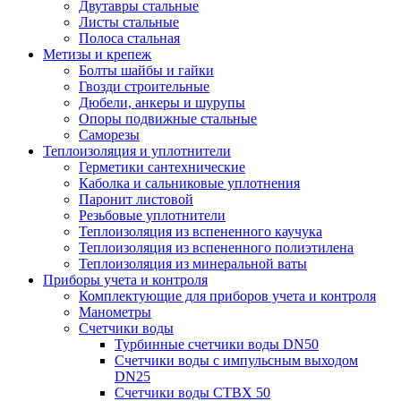
Двутавры стальные
Листы стальные
Полоса стальная
Метизы и крепеж
Болты шайбы и гайки
Гвозди строительные
Дюбели, анкеры и шурупы
Опоры подвижные стальные
Саморезы
Теплоизоляция и уплотнители
Герметики сантехнические
Каболка и сальниковые уплотнения
Паронит листовой
Резьбовые уплотнители
Теплоизоляция из вспененного каучука
Теплоизоляция из вспененного полиэтилена
Теплоизоляция из минеральной ваты
Приборы учета и контроля
Комплектующие для приборов учета и контроля
Манометры
Счетчики воды
Турбинные счетчики воды DN50
Счетчики воды с импульсным выходом
DN25
Счетчики воды СТВХ 50