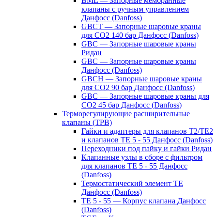
BML — Запорные мембранные
клапаны с ручным управлением
Данфосс (Danfoss)
GBCT — Запорные шаровые краны
для CO2 140 бар Данфосс (Danfoss)
GBC — Запорные шаровые краны
Ридан
GBC — Запорные шаровые краны
Данфосс (Danfoss)
GBCH — Запорные шаровые краны
для CO2 90 бар Данфосс (Danfoss)
GBC — Запорные шаровые краны для
CO2 45 бар Данфосс (Danfoss)
Терморегулирующие расширительные
клапаны (ТРВ)
Гайки и адаптеры для клапанов T2/TE2
и клапанов TE 5 - 55 Данфосс (Danfoss)
Переходники под пайку и гайки Ридан
Клапанные узлы в сборе с фильтром
для клапанов TE 5 - 55 Данфосс
(Danfoss)
Термостатический элемент TE
Данфосс (Danfoss)
TE 5 - 55 — Корпус клапана Данфосс
(Danfoss)