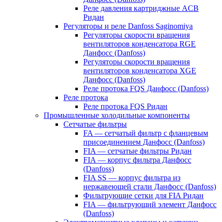
Реле давления картриджные ACB
Ридан
Регуляторы и реле Danfoss Saginomiya
Регуляторы скорости вращения
вентиляторов конденсатора RGE
Данфосс (Danfoss)
Регуляторы скорости вращения
вентиляторов конденсатора XGE
Данфосс (Danfoss)
Реле протока FQS Данфосс (Danfoss)
Реле протока
Реле протока FQS Ридан
Промышленные холодильные компоненты
Сетчатые фильтры
FA — сетчатый фильтр с фланцевым
присоединением Данфосс (Danfoss)
FIA — сетчатые фильтры Ридан
FIA — корпус фильтра Данфосс
(Danfoss)
FIA SS — корпус фильтра из
нержавеющей стали Данфосс (Danfoss)
Фильтрующие сетки для FIA Ридан
FIA — фильтрующий элемент Данфосс
(Danfoss)