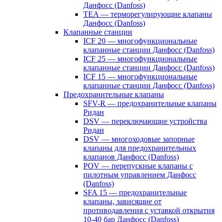
Данфосс (Danfoss)
TEA — терморегулирующие клапаны
Данфосс (Danfoss)
Клапанные станции
ICF 20 — многофункциональные
клапанные станции Данфосс (Danfoss)
ICF 25 — многофункциональные
клапанные станции Данфосс (Danfoss)
ICF 15 — многофункциональные
клапанные станции Данфосс (Danfoss)
Предохранительные клапаны
SFV-R — предохранительные клапаны
Ридан
DSV — переключающие устройства
Ридан
DSV — многоходовые запорные
клапаны для предохранительных
клапанов Данфосс (Danfoss)
POV — перепускные клапаны с
пилотным управлением Данфосс
(Danfoss)
SFA 15 — предохранительные
клапаны, зависящие от
противодавления с уставкой открытия
10-40 бар Данфосс (Danfoss)