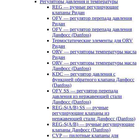
Регуляторы давления и температуры
REG — ручные регулирующие
клапаны Ридан
OFV — регулятор перепада давления
Ридан
OFV — регулятор перепада давления
Данфосс (Danfoss)
Термостатические элементы для ORV
Ридан
ORV — регуляторы температуры масла
Ридан
ORV — регуляторы температуры масла
Данфосс (Danfoss)
KDC — регулятор давления с
функцией обратного клапана Данфосс
(Danfoss)
OFV SS — регулятор перепада
давления из нержавеющей стали
Данфосс (Danfoss)
REG-S(A/B) SS — ручные
регулирующие клапаны из
нержавеющей стали Данфосс (Danfoss)
REG-S(A/B) — ручные регулирующие
клапаны Данфосс (Danfoss)
CVP — пилотные клапаны для