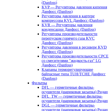
(Danfoss)
KVP — Регуляторы давления кипения
Данфосс (Danfoss)
Регуляторы давления в картере
компрессора KVL Данфосс (Danfoss)
KVR — Регуляторы давления
конденсации Данфосс (Danfoss)
Регуляторы производительности
перепуском горячего газа KVC
Данфосс (Danfoss)
Регуляторы давления в ресивере KVD
Данфосс (Danfoss)
Регуляторы производительности CPCE
со смесителями "жидкость-газ" LG
Данфосс (Danfoss)
Клапаны терморегулирующие
байпасные типа TUH/TCHE Данфосс
(Danfoss)
Фильтры
DFL — герметичные фильтры-
осушители (шариковая засыпка) Ридан
DFL_TW — герметичные фильтры-
осушители (шариковая засыпка) Ридан
DGL — герметичные фильтры-
осушители (шариковая засыпка) Ридан