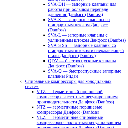
SVA-DH — запорные клапаны для
работы при большом перепаде
давления Данфосс (Danfoss)
SVA-S — запорные клапаны со
стандартным штоком Данфосс
(Danfoss)
SVA-L — запорные клапаны с
удлиненным штоком Данфосс (Danfoss)
SVA-S SS — запорные клапаны со
стандартным штоком из нержавеющей
стали Данфосс (Danfoss)
QDV — быстроспускные клапаны
Данфосс (Danfoss)
SVA-Q — быстроспускные запорные
клапаны Ридан
Спиральные компрессоры для холодильных
систем
VTZ — Герметичный поршневой
компрессор с частотным регулированием
производительности Данфосс (Danfoss)
NTZ — герметичные поршневые
компрессоры Данфосс (Danfoss)
VLZ — герметичные спиральные
компрессоры с частотным регулированием
производительности Данфосс (Danfoss)