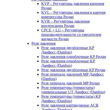
KVP – Регуляторы давления кипения
Ридан
KVL – Регуляторы давления в картере
компрессора Ридан
KVR – Регуляторы давления
конденсации Ридан
CPCE + LG – Регуляторы
производительности со смесителем
жидкости Ридан
Реле давления
Реле давления двухблочные KP
Данфосс (Danfoss)
Реле давления одноблочные KP Ридан
Реле давления одноблочные KP
Данфосс (Danfoss)
Реле давления двухблочные KP Ридан
Реле перепада давлений MP Данфосс
(Danfoss)
Реле перепада давлений MP Ридан
Реле температуры (термостаты)
универсальные UT Данфосс (Danfoss)
Реле температуры (термостаты) KP
Данфосс (Danfoss)
Реле давления картриджные ACB
Данфосс (Danfoss)