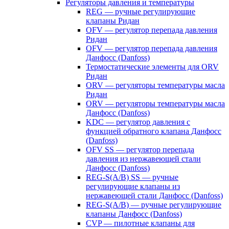
Регуляторы давления и температуры
REG — ручные регулирующие
клапаны Ридан
OFV — регулятор перепада давления
Ридан
OFV — регулятор перепада давления
Данфосс (Danfoss)
Термостатические элементы для ORV
Ридан
ORV — регуляторы температуры масла
Ридан
ORV — регуляторы температуры масла
Данфосс (Danfoss)
KDC — регулятор давления с
функцией обратного клапана Данфосс
(Danfoss)
OFV SS — регулятор перепада
давления из нержавеющей стали
Данфосс (Danfoss)
REG-S(A/B) SS — ручные
регулирующие клапаны из
нержавеющей стали Данфосс (Danfoss)
REG-S(A/B) — ручные регулирующие
клапаны Данфосс (Danfoss)
CVP — пилотные клапаны для