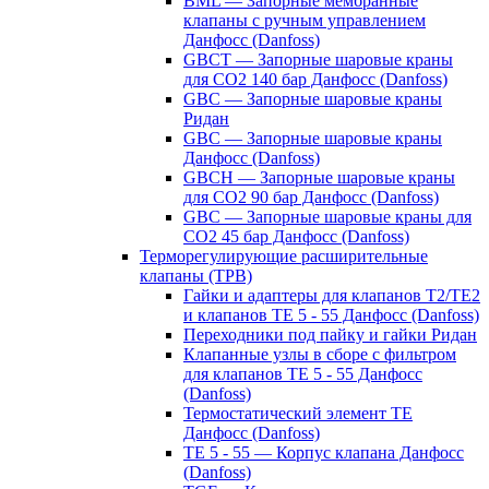
BML — Запорные мембранные
клапаны с ручным управлением
Данфосс (Danfoss)
GBCT — Запорные шаровые краны
для CO2 140 бар Данфосс (Danfoss)
GBC — Запорные шаровые краны
Ридан
GBC — Запорные шаровые краны
Данфосс (Danfoss)
GBCH — Запорные шаровые краны
для CO2 90 бар Данфосс (Danfoss)
GBC — Запорные шаровые краны для
CO2 45 бар Данфосс (Danfoss)
Терморегулирующие расширительные
клапаны (ТРВ)
Гайки и адаптеры для клапанов T2/TE2
и клапанов TE 5 - 55 Данфосс (Danfoss)
Переходники под пайку и гайки Ридан
Клапанные узлы в сборе с фильтром
для клапанов TE 5 - 55 Данфосс
(Danfoss)
Термостатический элемент TE
Данфосс (Danfoss)
TE 5 - 55 — Корпус клапана Данфосс
(Danfoss)