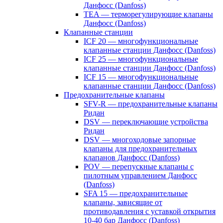
Данфосс (Danfoss)
TEA — терморегулирующие клапаны
Данфосс (Danfoss)
Клапанные станции
ICF 20 — многофункциональные
клапанные станции Данфосс (Danfoss)
ICF 25 — многофункциональные
клапанные станции Данфосс (Danfoss)
ICF 15 — многофункциональные
клапанные станции Данфосс (Danfoss)
Предохранительные клапаны
SFV-R — предохранительные клапаны
Ридан
DSV — переключающие устройства
Ридан
DSV — многоходовые запорные
клапаны для предохранительных
клапанов Данфосс (Danfoss)
POV — перепускные клапаны с
пилотным управлением Данфосс
(Danfoss)
SFA 15 — предохранительные
клапаны, зависящие от
противодавления с уставкой открытия
10-40 бар Данфосс (Danfoss)