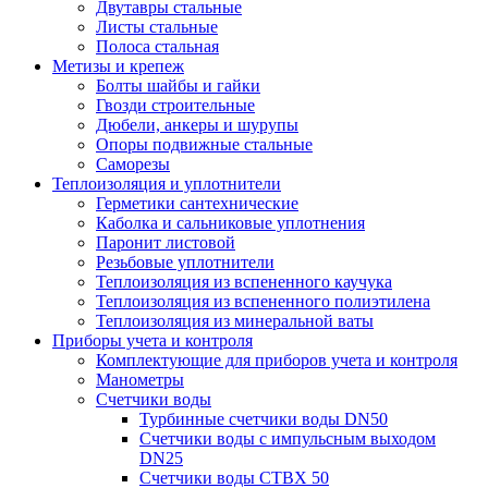
Двутавры стальные
Листы стальные
Полоса стальная
Метизы и крепеж
Болты шайбы и гайки
Гвозди строительные
Дюбели, анкеры и шурупы
Опоры подвижные стальные
Саморезы
Теплоизоляция и уплотнители
Герметики сантехнические
Каболка и сальниковые уплотнения
Паронит листовой
Резьбовые уплотнители
Теплоизоляция из вспененного каучука
Теплоизоляция из вспененного полиэтилена
Теплоизоляция из минеральной ваты
Приборы учета и контроля
Комплектующие для приборов учета и контроля
Манометры
Счетчики воды
Турбинные счетчики воды DN50
Счетчики воды с импульсным выходом
DN25
Счетчики воды СТВХ 50