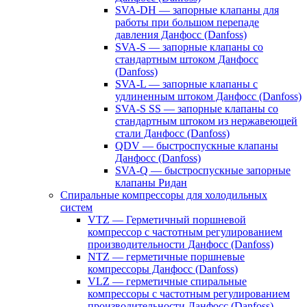
SVA-DH — запорные клапаны для
работы при большом перепаде
давления Данфосс (Danfoss)
SVA-S — запорные клапаны со
стандартным штоком Данфосс
(Danfoss)
SVA-L — запорные клапаны с
удлиненным штоком Данфосс (Danfoss)
SVA-S SS — запорные клапаны со
стандартным штоком из нержавеющей
стали Данфосс (Danfoss)
QDV — быстроспускные клапаны
Данфосс (Danfoss)
SVA-Q — быстроспускные запорные
клапаны Ридан
Спиральные компрессоры для холодильных
систем
VTZ — Герметичный поршневой
компрессор с частотным регулированием
производительности Данфосс (Danfoss)
NTZ — герметичные поршневые
компрессоры Данфосс (Danfoss)
VLZ — герметичные спиральные
компрессоры с частотным регулированием
производительности Данфосс (Danfoss)