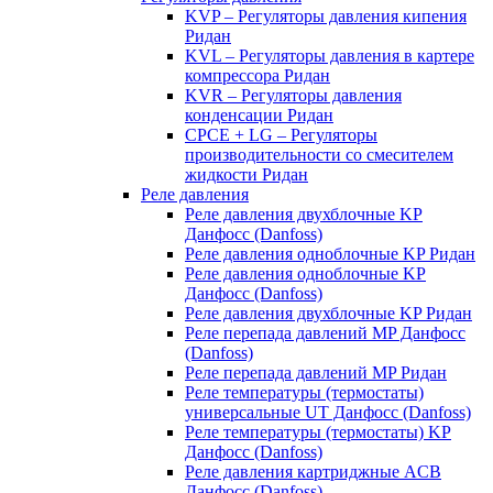
KVP – Регуляторы давления кипения
Ридан
KVL – Регуляторы давления в картере
компрессора Ридан
KVR – Регуляторы давления
конденсации Ридан
CPCE + LG – Регуляторы
производительности со смесителем
жидкости Ридан
Реле давления
Реле давления двухблочные KP
Данфосс (Danfoss)
Реле давления одноблочные KP Ридан
Реле давления одноблочные KP
Данфосс (Danfoss)
Реле давления двухблочные KP Ридан
Реле перепада давлений MP Данфосс
(Danfoss)
Реле перепада давлений MP Ридан
Реле температуры (термостаты)
универсальные UT Данфосс (Danfoss)
Реле температуры (термостаты) KP
Данфосс (Danfoss)
Реле давления картриджные ACB
Данфосс (Danfoss)