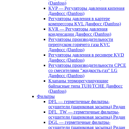
(Danfoss)
KVP — Регуляторы давления кипения
Данфосс (Danfoss)
Регуляторы давления в картере
компрессора KVL Данфосс (Danfoss)
KVR — Регуляторы давления
конденсации Данфосс (Danfoss)
Регуляторы производительности
перепуском горячего газа KVC
Данфосс (Danfoss)
Регуляторы давления в ресивере KVD
Данфосс (Danfoss)
Регуляторы производительности CPCE
со смесителями "жидкость-газ" LG
Данфосс (Danfoss)
Клапаны терморегулирующие
байпасные типа TUH/TCHE Данфосс
(Danfoss)
Фильтры
DFL — герметичные фильтры-
осушители (шариковая засыпка) Ридан
DFL_TW — герметичные фильтры-
осушители (шариковая засыпка) Ридан
DGL — герметичные фильтры-
осушители (шариковая засыпка) Ридан