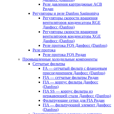
Реле давления картриджные ACB
Ридан
Регуляторы и реле Danfoss Saginomiya
Регуляторы скорости вращения
вентиляторов конденсатора RGE
Данфосс (Danfoss)
Регуляторы скорости вращения
вентиляторов конденсатора XGE
Данфосс (Danfoss)
Реле протока FQS Данфосс (Danfoss)
Реле протока
Реле протока FQS Ридан
Промышленные холодильные компоненты
Сетчатые фильтры
FA — сетчатый фильтр с фланцевым
присоединением Данфосс (Danfoss)
FIA — сетчатые фильтры Ридан
FIA — корпус фильтра Данфосс
(Danfoss)
FIA SS — корпус фильтра из
нержавеющей стали Данфосс (Danfoss)
Фильтрующие сетки для FIA Ридан
FIA — фильтрующий элемент Данфосс
(Danfoss)