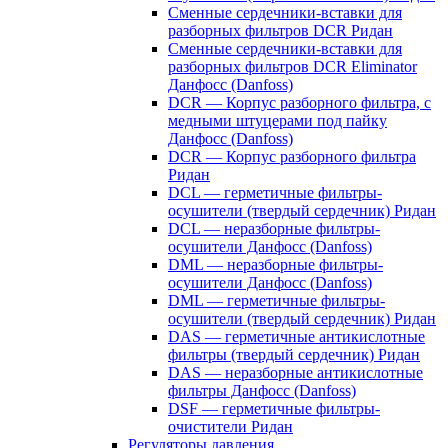
Сменные сердечники-вставки для
разборных фильтров DCR Ридан
Сменные сердечники-вставки для
разборных фильтров DCR Eliminator
Данфосс (Danfoss)
DCR — Корпус разборного фильтра, с
медными штуцерами под пайку
Данфосс (Danfoss)
DCR — Корпус разборного фильтра
Ридан
DCL — герметичные фильтры-
осушители (твердый сердечник) Ридан
DCL — неразборные фильтры-
осушители Данфосс (Danfoss)
DML — неразборные фильтры-
осушители Данфосс (Danfoss)
DML — герметичные фильтры-
осушители (твердый сердечник) Ридан
DAS — герметичные антикислотные
фильтры (твердый сердечник) Ридан
DAS — неразборные антикислотные
фильтры Данфосс (Danfoss)
DSF — герметичные фильтры-
очистители Ридан
Регуляторы давления