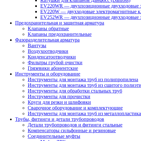
Катушки для клапанов Данфосс (Danfoss)
EV220WR — двухпозиционные двухходовые э
EV220W — двухходовые электромагнитные кл
EV252WR — двухпозиционные двухходовые э
Предохранительная и защитная арматура
Клапаны обратные
Клапаны предохранительные
Фазоразделительная арматура
Вантузы
Воздухоотводчики
Конденсатоотводчики
Фильтры грубой очистки
Грязевики абонентские
Инструменты и оборудование
Инструменты для монтажа труб из полипропилена
Инструменты для монтажа труб из сшитого полиэт
Инструменты для обработки стальных труб
Инструменты для прочистки
Круги для резки и шлифовки
Сварочное оборудование и комплектующие
Инструменты для монтажа труб из металлопластика
Трубы, фитинги и детали трубопроводов
Детали трубопроводов и фитинги стальные
Компенсаторы сильфонные и резиновые
Соединительные муфты