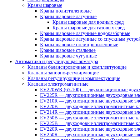
Краны шаровые
Краны полиэтиленовые
Краны шаровые латунные
Краны шаровые для водных сред
Краны шаровые для газовых сред
Краны шаровые латунные водоразборные
Краны шаровые латунные со спускным устро
Краны шаровые полипропиленовые
Краны шаровые стальные
Краны шаровые чугунные
Автоматика и регулирующая арматура
Клапаны балансировочные и комплектующие
Клапаны запорно-регулирующие
Клапаны регулирующие и комплектующие
Клапаны электромагнитные
EV220WR (65-100) — двухпозиционные двухх
EV225R — двухпозиционные двухходовые эле
EV210R — двухпозиционные двухходовые эле
EV220B — двухходовые электромагнитные кл
EV214R — двухпозиционные двухходовые эле
EV250B — двухходовые электромагнитные кл
EV225B — двухходовые электромагнитные кла
EV220R — двухпозиционные двухходовые эл
EV250R — двухпозиционные двухходовые эл