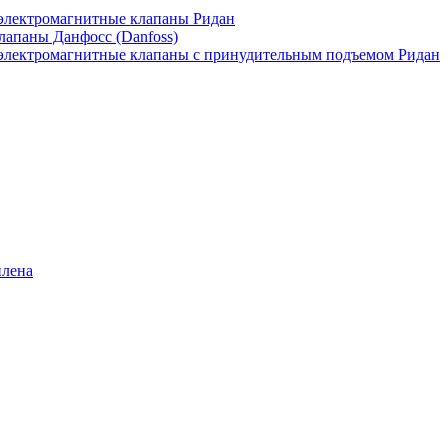
лектромагнитные клапаны Ридан
апаны Данфосс (Danfoss)
лектромагнитные клапаны с принудительным подъемом Ридан
илена