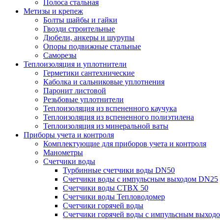
Полоса стальная
Метизы и крепеж
Болты шайбы и гайки
Гвозди строительные
Дюбели, анкеры и шурупы
Опоры подвижные стальные
Саморезы
Теплоизоляция и уплотнители
Герметики сантехнические
Каболка и сальниковые уплотнения
Паронит листовой
Резьбовые уплотнители
Теплоизоляция из вспененного каучука
Теплоизоляция из вспененного полиэтилена
Теплоизоляция из минеральной ваты
Приборы учета и контроля
Комплектующие для приборов учета и контроля
Манометры
Счетчики воды
Турбинные счетчики воды DN50
Счетчики воды с импульсным выходом DN25
Счетчики воды СТВХ 50
Счетчики воды Тепловодомер
Счетчики горячей воды
Счетчики горячей воды с импульсным выход