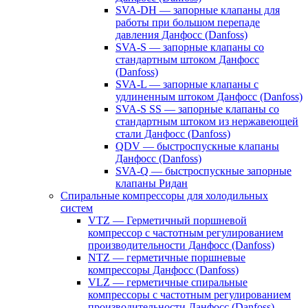
SVA-DH — запорные клапаны для
работы при большом перепаде
давления Данфосс (Danfoss)
SVA-S — запорные клапаны со
стандартным штоком Данфосс
(Danfoss)
SVA-L — запорные клапаны с
удлиненным штоком Данфосс (Danfoss)
SVA-S SS — запорные клапаны со
стандартным штоком из нержавеющей
стали Данфосс (Danfoss)
QDV — быстроспускные клапаны
Данфосс (Danfoss)
SVA-Q — быстроспускные запорные
клапаны Ридан
Спиральные компрессоры для холодильных
систем
VTZ — Герметичный поршневой
компрессор с частотным регулированием
производительности Данфосс (Danfoss)
NTZ — герметичные поршневые
компрессоры Данфосс (Danfoss)
VLZ — герметичные спиральные
компрессоры с частотным регулированием
производительности Данфосс (Danfoss)