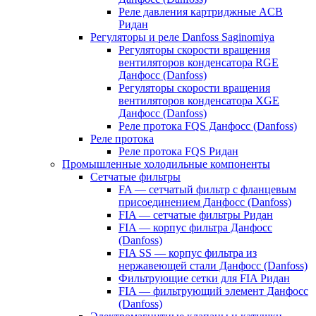
Реле давления картриджные ACB
Ридан
Регуляторы и реле Danfoss Saginomiya
Регуляторы скорости вращения
вентиляторов конденсатора RGE
Данфосс (Danfoss)
Регуляторы скорости вращения
вентиляторов конденсатора XGE
Данфосс (Danfoss)
Реле протока FQS Данфосс (Danfoss)
Реле протока
Реле протока FQS Ридан
Промышленные холодильные компоненты
Сетчатые фильтры
FA — сетчатый фильтр с фланцевым
присоединением Данфосс (Danfoss)
FIA — сетчатые фильтры Ридан
FIA — корпус фильтра Данфосс
(Danfoss)
FIA SS — корпус фильтра из
нержавеющей стали Данфосс (Danfoss)
Фильтрующие сетки для FIA Ридан
FIA — фильтрующий элемент Данфосс
(Danfoss)