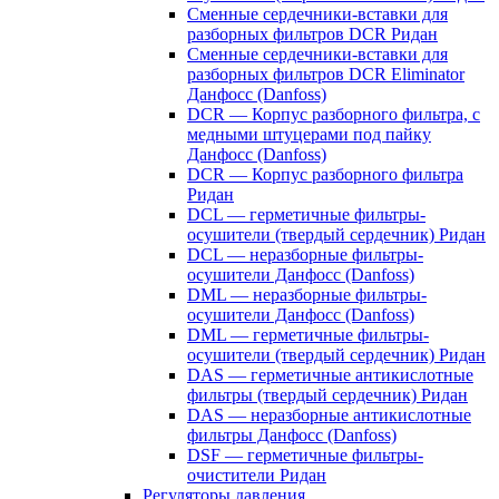
Сменные сердечники-вставки для
разборных фильтров DCR Ридан
Сменные сердечники-вставки для
разборных фильтров DCR Eliminator
Данфосс (Danfoss)
DCR — Корпус разборного фильтра, с
медными штуцерами под пайку
Данфосс (Danfoss)
DCR — Корпус разборного фильтра
Ридан
DCL — герметичные фильтры-
осушители (твердый сердечник) Ридан
DCL — неразборные фильтры-
осушители Данфосс (Danfoss)
DML — неразборные фильтры-
осушители Данфосс (Danfoss)
DML — герметичные фильтры-
осушители (твердый сердечник) Ридан
DAS — герметичные антикислотные
фильтры (твердый сердечник) Ридан
DAS — неразборные антикислотные
фильтры Данфосс (Danfoss)
DSF — герметичные фильтры-
очистители Ридан
Регуляторы давления