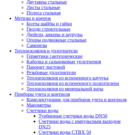
Двутавры стальные
Листы стальные
Полоса стальная
Метизы и крепеж
Болты шайбы и гайки
Гвозди строительные
Дюбели, анкеры и шурупы
Опоры подвижные стальные
Саморезы
Теплоизоляция и уплотнители
Герметики сантехнические
Каболка и сальниковые уплотнения
Паронит листовой
Резьбовые уплотнители
Теплоизоляция из вспененного каучука
Теплоизоляция из вспененного полиэтилена
Теплоизоляция из минеральной ваты
Приборы учета и контроля
Комплектующие для приборов учета и контроля
Манометры
Счетчики воды
Турбинные счетчики воды DN50
Счетчики воды с импульсным выходом
DN25
Счетчики воды СТВХ 50