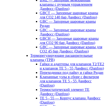
BML — Запорные мембранные
клапаны с ручным управлением
Данфосс (Danfoss)
GBCT — Запорные шаровые краны
для CO2 140 бар Данфосс (Danfoss)
GBC — Запорные шаровые краны
Ридан
GBC — Запорные шаровые краны
Данфосс (Danfoss)
GBCH — Запорные шаровые краны
для CO2 90 бар Данфосс (Danfoss)
GBC — Запорные шаровые краны для
CO2 45 бар Данфосс (Danfoss)
Терморегулирующие расширительные
клапаны (ТРВ)
Гайки и адаптеры для клапанов T2/TE2
и клапанов TE 5 - 55 Данфосс (Danfoss)
Переходники под пайку и гайки Ридан
Клапанные узлы в сборе с фильтром
для клапанов TE 5 - 55 Данфосс
(Danfoss)
Термостатический элемент TE
Данфосс (Danfoss)
TE 5 - 55 — Корпус клапана Данфосс
(Danfoss)