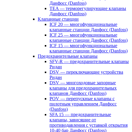
Данфосс (Danfoss)
TEA — терморегулирующие клапаны
Данфосс (Danfoss)
Клапанные станции
ICF 20 — многофункциональные
клапанные станции Данфосс (Danfoss)
ICF 25 — многофункциональные
клапанные станции Данфосс (Danfoss)
ICF 15 — многофункциональные
клапанные станции Данфосс (Danfoss)
Предохранительные клапаны
SFV-R — предохранительные клапаны
Ридан
DSV — переключающие устройства
Ридан
DSV — многоходовые запорные
клапаны для предохранительных
клапанов Данфосс (Danfoss)
POV — перепускные клапаны с
пилотным управлением Данфосс
(Danfoss)
SFA 15 — предохранительные
клапаны, зависящие от
противодавления с уставкой открытия
10-40 бар Данфосс (Danfoss)