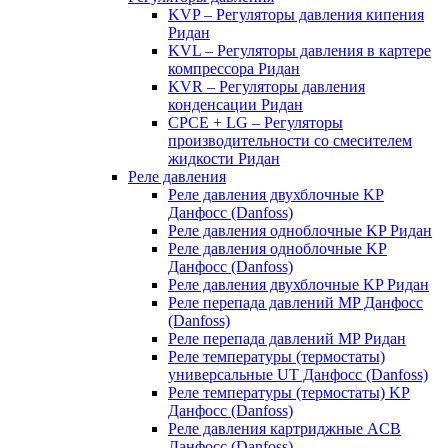
KVP – Регуляторы давления кипения
Ридан
KVL – Регуляторы давления в картере
компрессора Ридан
KVR – Регуляторы давления
конденсации Ридан
CPCE + LG – Регуляторы
производительности со смесителем
жидкости Ридан
Реле давления
Реле давления двухблочные KP
Данфосс (Danfoss)
Реле давления одноблочные KP Ридан
Реле давления одноблочные KP
Данфосс (Danfoss)
Реле давления двухблочные KP Ридан
Реле перепада давлений MP Данфосс
(Danfoss)
Реле перепада давлений MP Ридан
Реле температуры (термостаты)
универсальные UT Данфосс (Danfoss)
Реле температуры (термостаты) KP
Данфосс (Danfoss)
Реле давления картриджные ACB
Данфосс (Danfoss)