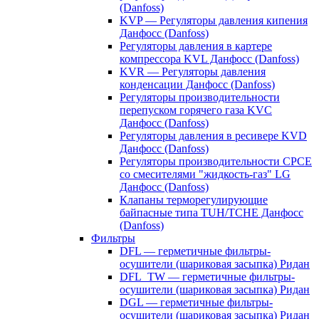
(Danfoss)
KVP — Регуляторы давления кипения
Данфосс (Danfoss)
Регуляторы давления в картере
компрессора KVL Данфосс (Danfoss)
KVR — Регуляторы давления
конденсации Данфосс (Danfoss)
Регуляторы производительности
перепуском горячего газа KVC
Данфосс (Danfoss)
Регуляторы давления в ресивере KVD
Данфосс (Danfoss)
Регуляторы производительности CPCE
со смесителями "жидкость-газ" LG
Данфосс (Danfoss)
Клапаны терморегулирующие
байпасные типа TUH/TCHE Данфосс
(Danfoss)
Фильтры
DFL — герметичные фильтры-
осушители (шариковая засыпка) Ридан
DFL_TW — герметичные фильтры-
осушители (шариковая засыпка) Ридан
DGL — герметичные фильтры-
осушители (шариковая засыпка) Ридан