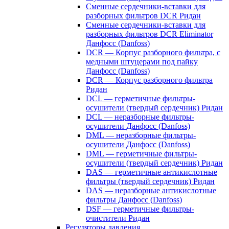
Сменные сердечники-вставки для
разборных фильтров DCR Ридан
Сменные сердечники-вставки для
разборных фильтров DCR Eliminator
Данфосс (Danfoss)
DCR — Корпус разборного фильтра, с
медными штуцерами под пайку
Данфосс (Danfoss)
DCR — Корпус разборного фильтра
Ридан
DCL — герметичные фильтры-
осушители (твердый сердечник) Ридан
DCL — неразборные фильтры-
осушители Данфосс (Danfoss)
DML — неразборные фильтры-
осушители Данфосс (Danfoss)
DML — герметичные фильтры-
осушители (твердый сердечник) Ридан
DAS — герметичные антикислотные
фильтры (твердый сердечник) Ридан
DAS — неразборные антикислотные
фильтры Данфосс (Danfoss)
DSF — герметичные фильтры-
очистители Ридан
Регуляторы давления