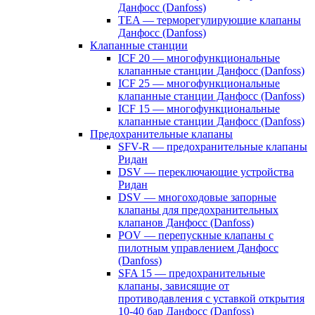
Данфосс (Danfoss)
TEA — терморегулирующие клапаны
Данфосс (Danfoss)
Клапанные станции
ICF 20 — многофункциональные
клапанные станции Данфосс (Danfoss)
ICF 25 — многофункциональные
клапанные станции Данфосс (Danfoss)
ICF 15 — многофункциональные
клапанные станции Данфосс (Danfoss)
Предохранительные клапаны
SFV-R — предохранительные клапаны
Ридан
DSV — переключающие устройства
Ридан
DSV — многоходовые запорные
клапаны для предохранительных
клапанов Данфосс (Danfoss)
POV — перепускные клапаны с
пилотным управлением Данфосс
(Danfoss)
SFA 15 — предохранительные
клапаны, зависящие от
противодавления с уставкой открытия
10-40 бар Данфосс (Danfoss)