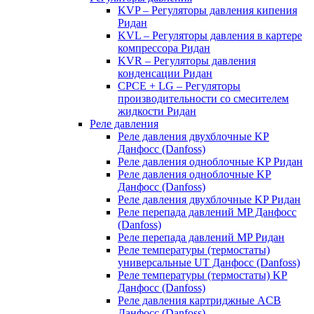
KVP – Регуляторы давления кипения
Ридан
KVL – Регуляторы давления в картере
компрессора Ридан
KVR – Регуляторы давления
конденсации Ридан
CPCE + LG – Регуляторы
производительности со смесителем
жидкости Ридан
Реле давления
Реле давления двухблочные KP
Данфосс (Danfoss)
Реле давления одноблочные KP Ридан
Реле давления одноблочные KP
Данфосс (Danfoss)
Реле давления двухблочные KP Ридан
Реле перепада давлений MP Данфосс
(Danfoss)
Реле перепада давлений MP Ридан
Реле температуры (термостаты)
универсальные UT Данфосс (Danfoss)
Реле температуры (термостаты) KP
Данфосс (Danfoss)
Реле давления картриджные ACB
Данфосс (Danfoss)