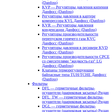
(Danfoss)
KVP — Регуляторы давления кипения
Данфосс (Danfoss)
Регуляторы давления в картере
компрессора KVL Данфосс (Danfoss)
KVR — Регуляторы давления
конденсации Данфосс (Danfoss)
Регуляторы производительности
перепуском горячего газа KVC
Данфосс (Danfoss)
Регуляторы давления в ресивере KVD
Данфосс (Danfoss)
Регуляторы производительности CPCE
со смесителями "жидкость-газ" LG
Данфосс (Danfoss)
Клапаны терморегулирующие
байпасные типа TUH/TCHE Данфосс
(Danfoss)
Фильтры
DFL — герметичные фильтры-
осушители (шариковая засыпка) Ридан
DFL_TW — герметичные фильтры-
осушители (шариковая засыпка) Ридан
DGL — герметичные фильтры-
осушители (шариковая засыпка) Ридан