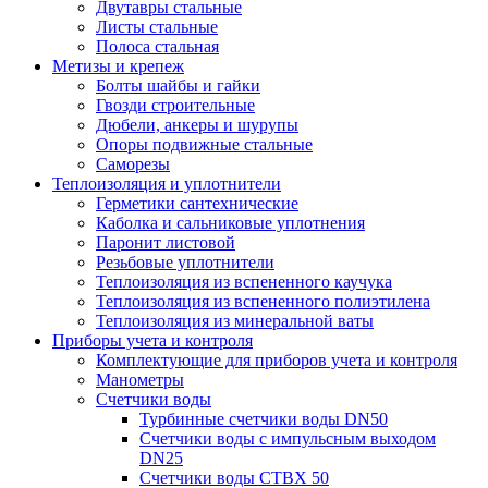
Двутавры стальные
Листы стальные
Полоса стальная
Метизы и крепеж
Болты шайбы и гайки
Гвозди строительные
Дюбели, анкеры и шурупы
Опоры подвижные стальные
Саморезы
Теплоизоляция и уплотнители
Герметики сантехнические
Каболка и сальниковые уплотнения
Паронит листовой
Резьбовые уплотнители
Теплоизоляция из вспененного каучука
Теплоизоляция из вспененного полиэтилена
Теплоизоляция из минеральной ваты
Приборы учета и контроля
Комплектующие для приборов учета и контроля
Манометры
Счетчики воды
Турбинные счетчики воды DN50
Счетчики воды с импульсным выходом
DN25
Счетчики воды СТВХ 50