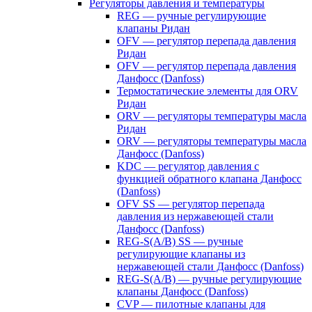
Регуляторы давления и температуры
REG — ручные регулирующие
клапаны Ридан
OFV — регулятор перепада давления
Ридан
OFV — регулятор перепада давления
Данфосс (Danfoss)
Термостатические элементы для ORV
Ридан
ORV — регуляторы температуры масла
Ридан
ORV — регуляторы температуры масла
Данфосс (Danfoss)
KDC — регулятор давления с
функцией обратного клапана Данфосс
(Danfoss)
OFV SS — регулятор перепада
давления из нержавеющей стали
Данфосс (Danfoss)
REG-S(A/B) SS — ручные
регулирующие клапаны из
нержавеющей стали Данфосс (Danfoss)
REG-S(A/B) — ручные регулирующие
клапаны Данфосс (Danfoss)
CVP — пилотные клапаны для