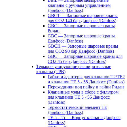
BML — Запорные мембранные
клапаны с ручным управлением
Данфосс (Danfoss)
GBCT — Запорные шаровые краны
для CO2 140 бар Данфосс (Danfoss)
GBC — Запорные шаровые краны
Ридан
GBC — Запорные шаровые краны
Данфосс (Danfoss)
GBCH — Запорные шаровые краны
для CO2 90 бар Данфосс (Danfoss)
GBC — Запорные шаровые краны для
CO2 45 бар Данфосс (Danfoss)
Терморегулирующие расширительные
клапаны (ТРВ)
Гайки и адаптеры для клапанов T2/TE2
и клапанов TE 5 - 55 Данфосс (Danfoss)
Переходники под пайку и гайки Ридан
Клапанные узлы в сборе с фильтром
для клапанов TE 5 - 55 Данфосс
(Danfoss)
Термостатический элемент TE
Данфосс (Danfoss)
TE 5 - 55 — Корпус клапана Данфосс
(Danfoss)