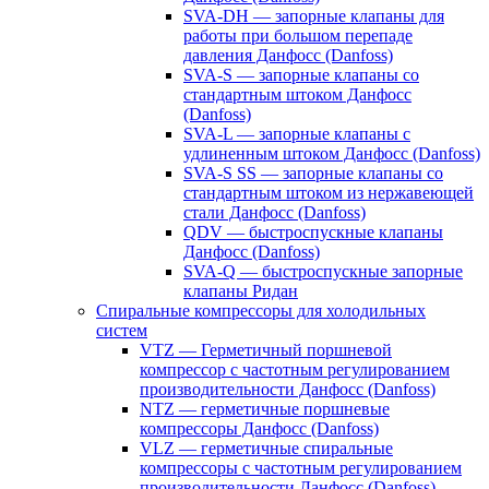
SVA-DH — запорные клапаны для
работы при большом перепаде
давления Данфосс (Danfoss)
SVA-S — запорные клапаны со
стандартным штоком Данфосс
(Danfoss)
SVA-L — запорные клапаны с
удлиненным штоком Данфосс (Danfoss)
SVA-S SS — запорные клапаны со
стандартным штоком из нержавеющей
стали Данфосс (Danfoss)
QDV — быстроспускные клапаны
Данфосс (Danfoss)
SVA-Q — быстроспускные запорные
клапаны Ридан
Спиральные компрессоры для холодильных
систем
VTZ — Герметичный поршневой
компрессор с частотным регулированием
производительности Данфосс (Danfoss)
NTZ — герметичные поршневые
компрессоры Данфосс (Danfoss)
VLZ — герметичные спиральные
компрессоры с частотным регулированием
производительности Данфосс (Danfoss)