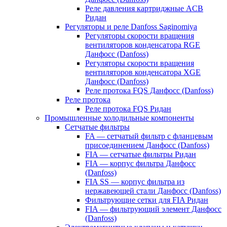
Реле давления картриджные ACB
Ридан
Регуляторы и реле Danfoss Saginomiya
Регуляторы скорости вращения
вентиляторов конденсатора RGE
Данфосс (Danfoss)
Регуляторы скорости вращения
вентиляторов конденсатора XGE
Данфосс (Danfoss)
Реле протока FQS Данфосс (Danfoss)
Реле протока
Реле протока FQS Ридан
Промышленные холодильные компоненты
Сетчатые фильтры
FA — сетчатый фильтр с фланцевым
присоединением Данфосс (Danfoss)
FIA — сетчатые фильтры Ридан
FIA — корпус фильтра Данфосс
(Danfoss)
FIA SS — корпус фильтра из
нержавеющей стали Данфосс (Danfoss)
Фильтрующие сетки для FIA Ридан
FIA — фильтрующий элемент Данфосс
(Danfoss)