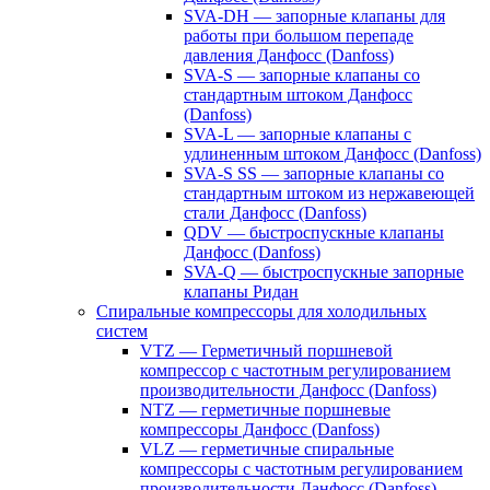
SVA-DH — запорные клапаны для
работы при большом перепаде
давления Данфосс (Danfoss)
SVA-S — запорные клапаны со
стандартным штоком Данфосс
(Danfoss)
SVA-L — запорные клапаны с
удлиненным штоком Данфосс (Danfoss)
SVA-S SS — запорные клапаны со
стандартным штоком из нержавеющей
стали Данфосс (Danfoss)
QDV — быстроспускные клапаны
Данфосс (Danfoss)
SVA-Q — быстроспускные запорные
клапаны Ридан
Спиральные компрессоры для холодильных
систем
VTZ — Герметичный поршневой
компрессор с частотным регулированием
производительности Данфосс (Danfoss)
NTZ — герметичные поршневые
компрессоры Данфосс (Danfoss)
VLZ — герметичные спиральные
компрессоры с частотным регулированием
производительности Данфосс (Danfoss)