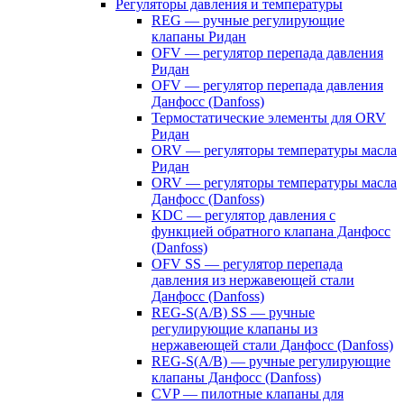
Регуляторы давления и температуры
REG — ручные регулирующие
клапаны Ридан
OFV — регулятор перепада давления
Ридан
OFV — регулятор перепада давления
Данфосс (Danfoss)
Термостатические элементы для ORV
Ридан
ORV — регуляторы температуры масла
Ридан
ORV — регуляторы температуры масла
Данфосс (Danfoss)
KDC — регулятор давления с
функцией обратного клапана Данфосс
(Danfoss)
OFV SS — регулятор перепада
давления из нержавеющей стали
Данфосс (Danfoss)
REG-S(A/B) SS — ручные
регулирующие клапаны из
нержавеющей стали Данфосс (Danfoss)
REG-S(A/B) — ручные регулирующие
клапаны Данфосс (Danfoss)
CVP — пилотные клапаны для