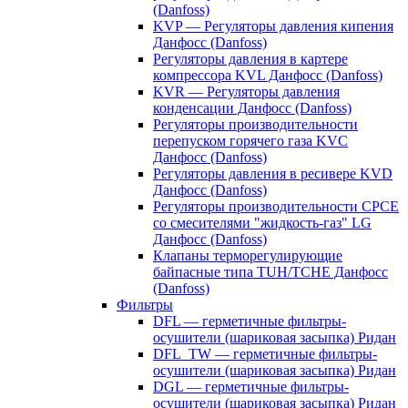
(Danfoss)
KVP — Регуляторы давления кипения
Данфосс (Danfoss)
Регуляторы давления в картере
компрессора KVL Данфосс (Danfoss)
KVR — Регуляторы давления
конденсации Данфосс (Danfoss)
Регуляторы производительности
перепуском горячего газа KVC
Данфосс (Danfoss)
Регуляторы давления в ресивере KVD
Данфосс (Danfoss)
Регуляторы производительности CPCE
со смесителями "жидкость-газ" LG
Данфосс (Danfoss)
Клапаны терморегулирующие
байпасные типа TUH/TCHE Данфосс
(Danfoss)
Фильтры
DFL — герметичные фильтры-
осушители (шариковая засыпка) Ридан
DFL_TW — герметичные фильтры-
осушители (шариковая засыпка) Ридан
DGL — герметичные фильтры-
осушители (шариковая засыпка) Ридан