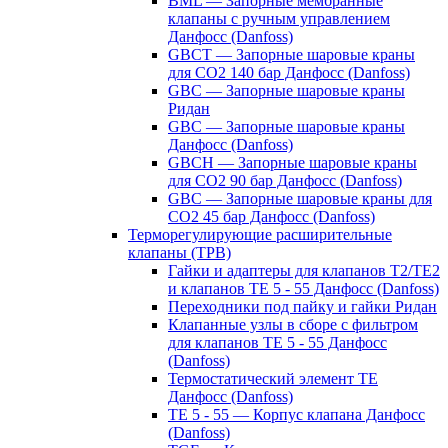
BML — Запорные мембранные
клапаны с ручным управлением
Данфосс (Danfoss)
GBCT — Запорные шаровые краны
для CO2 140 бар Данфосс (Danfoss)
GBC — Запорные шаровые краны
Ридан
GBC — Запорные шаровые краны
Данфосс (Danfoss)
GBCH — Запорные шаровые краны
для CO2 90 бар Данфосс (Danfoss)
GBC — Запорные шаровые краны для
CO2 45 бар Данфосс (Danfoss)
Терморегулирующие расширительные
клапаны (ТРВ)
Гайки и адаптеры для клапанов T2/TE2
и клапанов TE 5 - 55 Данфосс (Danfoss)
Переходники под пайку и гайки Ридан
Клапанные узлы в сборе с фильтром
для клапанов TE 5 - 55 Данфосс
(Danfoss)
Термостатический элемент TE
Данфосс (Danfoss)
TE 5 - 55 — Корпус клапана Данфосс
(Danfoss)