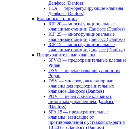
Данфосс (Danfoss)
TEA — терморегулирующие клапаны
Данфосс (Danfoss)
Клапанные станции
ICF 20 — многофункциональные
клапанные станции Данфосс (Danfoss)
ICF 25 — многофункциональные
клапанные станции Данфосс (Danfoss)
ICF 15 — многофункциональные
клапанные станции Данфосс (Danfoss)
Предохранительные клапаны
SFV-R — предохранительные клапаны
Ридан
DSV — переключающие устройства
Ридан
DSV — многоходовые запорные
клапаны для предохранительных
клапанов Данфосс (Danfoss)
POV — перепускные клапаны с
пилотным управлением Данфосс
(Danfoss)
SFA 15 — предохранительные
клапаны, зависящие от
противодавления с уставкой открытия
10-40 бар Данфосс (Danfoss)