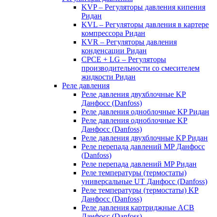
KVP – Регуляторы давления кипения
Ридан
KVL – Регуляторы давления в картере
компрессора Ридан
KVR – Регуляторы давления
конденсации Ридан
CPCE + LG – Регуляторы
производительности со смесителем
жидкости Ридан
Реле давления
Реле давления двухблочные KP
Данфосс (Danfoss)
Реле давления одноблочные KP Ридан
Реле давления одноблочные KP
Данфосс (Danfoss)
Реле давления двухблочные KP Ридан
Реле перепада давлений MP Данфосс
(Danfoss)
Реле перепада давлений MP Ридан
Реле температуры (термостаты)
универсальные UT Данфосс (Danfoss)
Реле температуры (термостаты) KP
Данфосс (Danfoss)
Реле давления картриджные ACB
Данфосс (Danfoss)