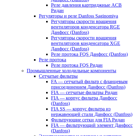
Реле давления картриджные ACB
Ридан
Регуляторы и реле Danfoss Saginomiya
Регуляторы скорости вращения
вентиляторов конденсатора RGE
Данфосс (Danfoss)
Регуляторы скорости вращения
вентиляторов конденсатора XGE
Данфосс (Danfoss)
Реле протока FQS Данфосс (Danfoss)
Реле протока
Реле протока FQS Ридан
Промышленные холодильные компоненты
Сетчатые фильтры
FA — сетчатый фильтр с фланцевым
присоединением Данфосс (Danfoss)
FIA — сетчатые фильтры Ридан
FIA — корпус фильтра Данфосс
(Danfoss)
FIA SS — корпус фильтра из
нержавеющей стали Данфосс (Danfoss)
Фильтрующие сетки для FIA Ридан
FIA — фильтрующий элемент Данфосс
(Danfoss)