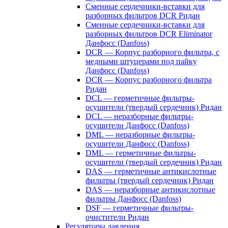
Сменные сердечники-вставки для
разборных фильтров DCR Ридан
Сменные сердечники-вставки для
разборных фильтров DCR Eliminator
Данфосс (Danfoss)
DCR — Корпус разборного фильтра, с
медными штуцерами под пайку
Данфосс (Danfoss)
DCR — Корпус разборного фильтра
Ридан
DCL — герметичные фильтры-
осушители (твердый сердечник) Ридан
DCL — неразборные фильтры-
осушители Данфосс (Danfoss)
DML — неразборные фильтры-
осушители Данфосс (Danfoss)
DML — герметичные фильтры-
осушители (твердый сердечник) Ридан
DAS — герметичные антикислотные
фильтры (твердый сердечник) Ридан
DAS — неразборные антикислотные
фильтры Данфосс (Danfoss)
DSF — герметичные фильтры-
очистители Ридан
Регуляторы давления