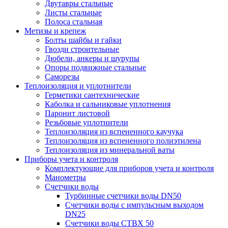
Двутавры стальные
Листы стальные
Полоса стальная
Метизы и крепеж
Болты шайбы и гайки
Гвозди строительные
Дюбели, анкеры и шурупы
Опоры подвижные стальные
Саморезы
Теплоизоляция и уплотнители
Герметики сантехнические
Каболка и сальниковые уплотнения
Паронит листовой
Резьбовые уплотнители
Теплоизоляция из вспененного каучука
Теплоизоляция из вспененного полиэтилена
Теплоизоляция из минеральной ваты
Приборы учета и контроля
Комплектующие для приборов учета и контроля
Манометры
Счетчики воды
Турбинные счетчики воды DN50
Счетчики воды с импульсным выходом
DN25
Счетчики воды СТВХ 50