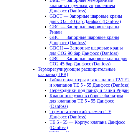
BML — Запорные мембранные
клапаны с ручным управлением
Данфосс (Danfoss)
GBCT — Запорные шаровые краны
для CO2 140 бар Данфосс (Danfoss)
GBC — Запорные шаровые краны
Ридан
GBC — Запорные шаровые краны
Данфосс (Danfoss)
GBCH — Запорные шаровые краны
для CO2 90 бар Данфосс (Danfoss)
GBC — Запорные шаровые краны для
CO2 45 бар Данфосс (Danfoss)
Терморегулирующие расширительные
клапаны (ТРВ)
Гайки и адаптеры для клапанов T2/TE2
и клапанов TE 5 - 55 Данфосс (Danfoss)
Переходники под пайку и гайки Ридан
Клапанные узлы в сборе с фильтром
для клапанов TE 5 - 55 Данфосс
(Danfoss)
Термостатический элемент TE
Данфосс (Danfoss)
TE 5 - 55 — Корпус клапана Данфосс
(Danfoss)