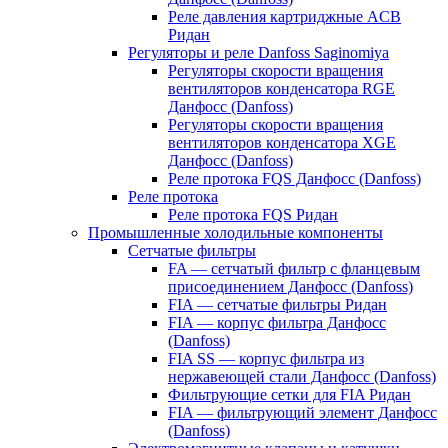
Реле давления картриджные ACB
Ридан
Регуляторы и реле Danfoss Saginomiya
Регуляторы скорости вращения
вентиляторов конденсатора RGE
Данфосс (Danfoss)
Регуляторы скорости вращения
вентиляторов конденсатора XGE
Данфосс (Danfoss)
Реле протока FQS Данфосс (Danfoss)
Реле протока
Реле протока FQS Ридан
Промышленные холодильные компоненты
Сетчатые фильтры
FA — сетчатый фильтр с фланцевым
присоединением Данфосс (Danfoss)
FIA — сетчатые фильтры Ридан
FIA — корпус фильтра Данфосс
(Danfoss)
FIA SS — корпус фильтра из
нержавеющей стали Данфосс (Danfoss)
Фильтрующие сетки для FIA Ридан
FIA — фильтрующий элемент Данфосс
(Danfoss)