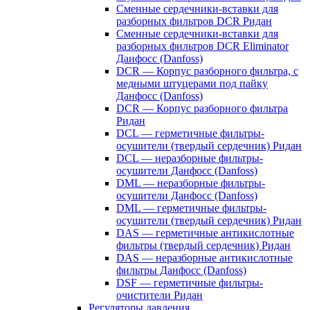
Сменные сердечники-вставки для
разборных фильтров DCR Ридан
Сменные сердечники-вставки для
разборных фильтров DCR Eliminator
Данфосс (Danfoss)
DCR — Корпус разборного фильтра, с
медными штуцерами под пайку
Данфосс (Danfoss)
DCR — Корпус разборного фильтра
Ридан
DCL — герметичные фильтры-
осушители (твердый сердечник) Ридан
DCL — неразборные фильтры-
осушители Данфосс (Danfoss)
DML — неразборные фильтры-
осушители Данфосс (Danfoss)
DML — герметичные фильтры-
осушители (твердый сердечник) Ридан
DAS — герметичные антикислотные
фильтры (твердый сердечник) Ридан
DAS — неразборные антикислотные
фильтры Данфосс (Danfoss)
DSF — герметичные фильтры-
очистители Ридан
Регуляторы давления