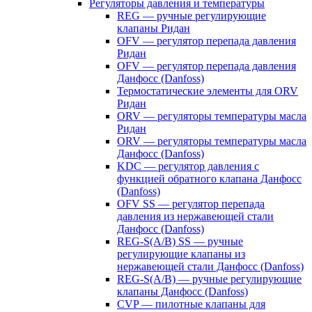
Регуляторы давления и температуры
REG — ручные регулирующие
клапаны Ридан
OFV — регулятор перепада давления
Ридан
OFV — регулятор перепада давления
Данфосс (Danfoss)
Термостатические элементы для ORV
Ридан
ORV — регуляторы температуры масла
Ридан
ORV — регуляторы температуры масла
Данфосс (Danfoss)
KDC — регулятор давления с
функцией обратного клапана Данфосс
(Danfoss)
OFV SS — регулятор перепада
давления из нержавеющей стали
Данфосс (Danfoss)
REG-S(A/B) SS — ручные
регулирующие клапаны из
нержавеющей стали Данфосс (Danfoss)
REG-S(A/B) — ручные регулирующие
клапаны Данфосс (Danfoss)
CVP — пилотные клапаны для