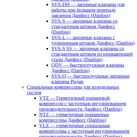
SVA-DH — запорные клапаны для
работы при большом перепаде
давления Данфосс (Danfoss)
SVA-S — запорные клапаны со
стандартным штоком Данфосс
(Danfoss)
SVA-L — запорные клапаны с
удлиненным штоком Данфосс (Danfoss)
SVA-S SS — запорные клапаны со
стандартным штоком из нержавеющей
стали Данфосс (Danfoss)
QDV — быстроспускные клапаны
Данфосс (Danfoss)
SVA-Q — быстроспускные запорные
клапаны Ридан
Спиральные компрессоры для холодильных
систем
VTZ — Герметичный поршневой
компрессор с частотным регулированием
производительности Данфосс (Danfoss)
NTZ — герметичные поршневые
компрессоры Данфосс (Danfoss)
VLZ — герметичные спиральные
компрессоры с частотным регулированием
производительности Данфосс (Danfoss)