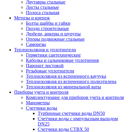
Двутавры стальные
Листы стальные
Полоса стальная
Метизы и крепеж
Болты шайбы и гайки
Гвозди строительные
Дюбели, анкеры и шурупы
Опоры подвижные стальные
Саморезы
Теплоизоляция и уплотнители
Герметики сантехнические
Каболка и сальниковые уплотнения
Паронит листовой
Резьбовые уплотнители
Теплоизоляция из вспененного каучука
Теплоизоляция из вспененного полиэтилена
Теплоизоляция из минеральной ваты
Приборы учета и контроля
Комплектующие для приборов учета и контроля
Манометры
Счетчики воды
Турбинные счетчики воды DN50
Счетчики воды с импульсным выходом
DN25
Счетчики воды СТВХ 50