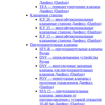
Данфосс (Danfoss)
TEA — терморегулирующие клапаны
Данфосс (Danfoss)
Клапанные станции
ICF 20 — многофункциональные
клапанные станции Данфосс (Danfoss)
ICF 25 — многофункциональные
клапанные станции Данфосс (Danfoss)
ICF 15 — многофункциональные
клапанные станции Данфосс (Danfoss)
Предохранительные клапаны
SFV-R — предохранительные клапаны
Ридан
DSV — переключающие устройства
Ридан
DSV — многоходовые запорные
клапаны для предохранительных
клапанов Данфосс (Danfoss)
POV — перепускные клапаны с
пилотным управлением Данфосс
(Danfoss)
SFA 15 — предохранительные
клапаны, зависящие от
противодавления с уставкой открытия
10-40 бар Данфосс (Danfoss)