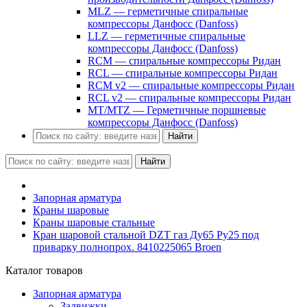
MLZ — герметичные спиральные
компрессоры Данфосс (Danfoss)
LLZ — герметичные спиральные
компрессоры Данфосс (Danfoss)
RCM — спиральные компрессоры Ридан
RCL — спиральные компрессоры Ридан
RCM v2 — спиральные компрессоры Ридан
RCL v2 — спиральные компрессоры Ридан
MT/MTZ — Герметичные поршневые
компрессоры Данфосс (Danfoss)
Найти
Найти
Запорная арматура
Краны шаровые
Краны шаровые стальные
Кран шаровой стальной DZT газ Ду65 Ру25 под
приварку полнопрох. 8410225065 Broen
Каталог товаров
Запорная арматура
Задвижки