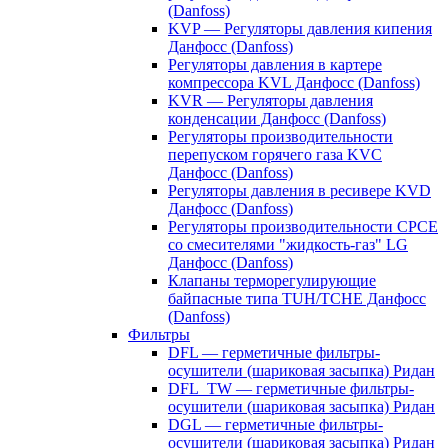
(Danfoss)
KVP — Регуляторы давления кипения
Данфосс (Danfoss)
Регуляторы давления в картере
компрессора KVL Данфосс (Danfoss)
KVR — Регуляторы давления
конденсации Данфосс (Danfoss)
Регуляторы производительности
перепуском горячего газа KVC
Данфосс (Danfoss)
Регуляторы давления в ресивере KVD
Данфосс (Danfoss)
Регуляторы производительности CPCE
со смесителями "жидкость-газ" LG
Данфосс (Danfoss)
Клапаны терморегулирующие
байпасные типа TUH/TCHE Данфосс
(Danfoss)
Фильтры
DFL — герметичные фильтры-
осушители (шариковая засыпка) Ридан
DFL_TW — герметичные фильтры-
осушители (шариковая засыпка) Ридан
DGL — герметичные фильтры-
осушители (шариковая засыпка) Ридан