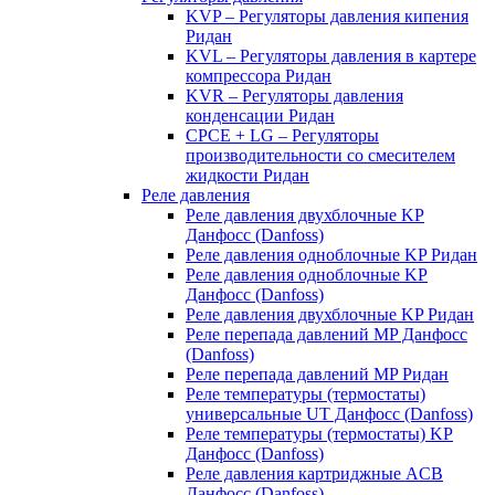
KVP – Регуляторы давления кипения
Ридан
KVL – Регуляторы давления в картере
компрессора Ридан
KVR – Регуляторы давления
конденсации Ридан
CPCE + LG – Регуляторы
производительности со смесителем
жидкости Ридан
Реле давления
Реле давления двухблочные KP
Данфосс (Danfoss)
Реле давления одноблочные KP Ридан
Реле давления одноблочные KP
Данфосс (Danfoss)
Реле давления двухблочные KP Ридан
Реле перепада давлений MP Данфосс
(Danfoss)
Реле перепада давлений MP Ридан
Реле температуры (термостаты)
универсальные UT Данфосс (Danfoss)
Реле температуры (термостаты) KP
Данфосс (Danfoss)
Реле давления картриджные ACB
Данфосс (Danfoss)