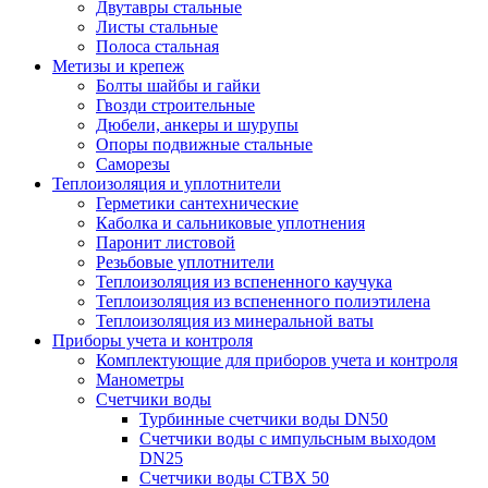
Двутавры стальные
Листы стальные
Полоса стальная
Метизы и крепеж
Болты шайбы и гайки
Гвозди строительные
Дюбели, анкеры и шурупы
Опоры подвижные стальные
Саморезы
Теплоизоляция и уплотнители
Герметики сантехнические
Каболка и сальниковые уплотнения
Паронит листовой
Резьбовые уплотнители
Теплоизоляция из вспененного каучука
Теплоизоляция из вспененного полиэтилена
Теплоизоляция из минеральной ваты
Приборы учета и контроля
Комплектующие для приборов учета и контроля
Манометры
Счетчики воды
Турбинные счетчики воды DN50
Счетчики воды с импульсным выходом
DN25
Счетчики воды СТВХ 50