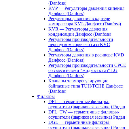
(Danfoss)
KVP — Регуляторы давления кипения
Данфосс (Danfoss)
Регуляторы давления в картере
компрессора KVL Данфосс (Danfoss)
KVR — Регуляторы давления
конденсации Данфосс (Danfoss)
Регуляторы производительности
перепуском горячего газа KVC
Данфосс (Danfoss)
Регуляторы давления в ресивере KVD
Данфосс (Danfoss)
Регуляторы производительности CPCE
со смесителями "жидкость-газ" LG
Данфосс (Danfoss)
Клапаны терморегулирующие
байпасные типа TUH/TCHE Данфосс
(Danfoss)
Фильтры
DFL — герметичные фильтры-
осушители (шариковая засыпка) Ридан
DFL_TW — герметичные фильтры-
осушители (шариковая засыпка) Ридан
DGL — герметичные фильтры-
осушители (шариковая засыпка) Ридан