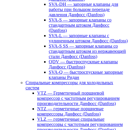
SVA-DH — запорные клапаны для
работы при большом перепаде
давления Данфосс (Danfoss)
SVA-S — запорные клапаны со
стандартным штоком Данфосс
(Danfoss)
SVA-L — запорные клапаны с
удлиненным штоком Данфосс (Danfoss)
SVA-S SS — запорные клапаны со
стандартным штоком из нержавеющей
стали Данфосс (Danfoss)
QDV — быстроспускные клапаны
Данфосс (Danfoss)
SVA-Q — быстроспускные запорные
клапаны Ридан
Спиральные компрессоры для холодильных
систем
VTZ — Герметичный поршневой
компрессор с частотным регулированием
производительности Данфосс (Danfoss)
NTZ — герметичные поршневые
компрессоры Данфосс (Danfoss)
VLZ — герметичные спиральные
компрессоры с частотным регулированием
производительности Данфосс (Danfoss)