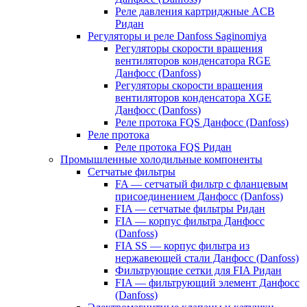
Реле давления картриджные ACB
Ридан
Регуляторы и реле Danfoss Saginomiya
Регуляторы скорости вращения
вентиляторов конденсатора RGE
Данфосс (Danfoss)
Регуляторы скорости вращения
вентиляторов конденсатора XGE
Данфосс (Danfoss)
Реле протока FQS Данфосс (Danfoss)
Реле протока
Реле протока FQS Ридан
Промышленные холодильные компоненты
Сетчатые фильтры
FA — сетчатый фильтр с фланцевым
присоединением Данфосс (Danfoss)
FIA — сетчатые фильтры Ридан
FIA — корпус фильтра Данфосс
(Danfoss)
FIA SS — корпус фильтра из
нержавеющей стали Данфосс (Danfoss)
Фильтрующие сетки для FIA Ридан
FIA — фильтрующий элемент Данфосс
(Danfoss)