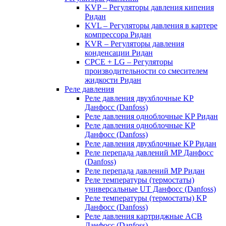
KVP – Регуляторы давления кипения
Ридан
KVL – Регуляторы давления в картере
компрессора Ридан
KVR – Регуляторы давления
конденсации Ридан
CPCE + LG – Регуляторы
производительности со смесителем
жидкости Ридан
Реле давления
Реле давления двухблочные KP
Данфосс (Danfoss)
Реле давления одноблочные KP Ридан
Реле давления одноблочные KP
Данфосс (Danfoss)
Реле давления двухблочные KP Ридан
Реле перепада давлений MP Данфосс
(Danfoss)
Реле перепада давлений MP Ридан
Реле температуры (термостаты)
универсальные UT Данфосс (Danfoss)
Реле температуры (термостаты) KP
Данфосс (Danfoss)
Реле давления картриджные ACB
Данфосс (Danfoss)