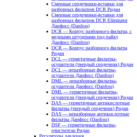
Сменные сердечники-вставки для
разборных фильтров DCR Ридан
Сменные сердечники-вставки для
разборных фильтров DCR Eliminator
Данфосс (Danfoss)
DCR — Корпус разборного фильтра, с
медными штуцерами под пайку
Данфосс (Danfoss)
DCR — Корпус разборного фильтра
Ридан
DCL — герметичные фильтры-
осушители (твердый сердечник) Ридан
DCL — неразборные фильтры-
осушители Данфосс (Danfoss)
DML — неразборные фильтры-
осушители Данфосс (Danfoss)
DML — герметичные фильтры-
осушители (твердый сердечник) Ридан
DAS — герметичные антикислотные
фильтры (твердый сердечник) Ридан
DAS — неразборные антикислотные
фильтры Данфосс (Danfoss)
DSF — герметичные фильтры-
очистители Ридан
Регуляторы давления