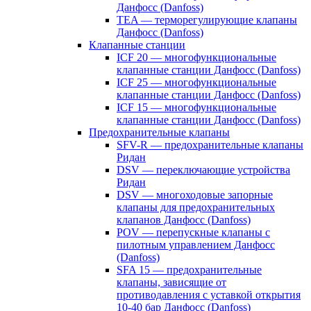
Данфосс (Danfoss)
TEA — терморегулирующие клапаны
Данфосс (Danfoss)
Клапанные станции
ICF 20 — многофункциональные
клапанные станции Данфосс (Danfoss)
ICF 25 — многофункциональные
клапанные станции Данфосс (Danfoss)
ICF 15 — многофункциональные
клапанные станции Данфосс (Danfoss)
Предохранительные клапаны
SFV-R — предохранительные клапаны
Ридан
DSV — переключающие устройства
Ридан
DSV — многоходовые запорные
клапаны для предохранительных
клапанов Данфосс (Danfoss)
POV — перепускные клапаны с
пилотным управлением Данфосс
(Danfoss)
SFA 15 — предохранительные
клапаны, зависящие от
противодавления с уставкой открытия
10-40 бар Данфосс (Danfoss)