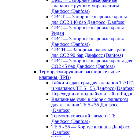
BML — Запорные мембранные
клапаны с ручным управлением
Данфосс (Danfoss)
GBCT — Запорные шаровые краны
для CO2 140 бар Данфосс (Danfoss)
GBC — Запорные шаровые краны
Ридан
GBC — Запорные шаровые краны
Данфосс (Danfoss)
GBCH — Запорные шаровые краны
для CO2 90 бар Данфосс (Danfoss)
GBC — Запорные шаровые краны для
CO2 45 бар Данфосс (Danfoss)
Терморегулирующие расширительные
клапаны (ТРВ)
Гайки и адаптеры для клапанов T2/TE2
и клапанов TE 5 - 55 Данфосс (Danfoss)
Переходники под пайку и гайки Ридан
Клапанные узлы в сборе с фильтром
для клапанов TE 5 - 55 Данфосс
(Danfoss)
Термостатический элемент TE
Данфосс (Danfoss)
TE 5 - 55 — Корпус клапана Данфосс
(Danfoss)